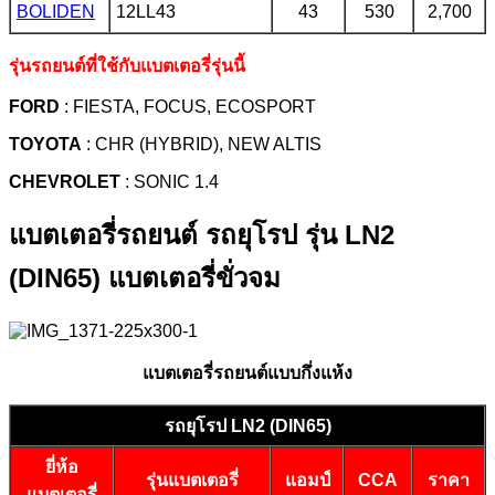
BOLIDEN
12LL43
43
530
2,700
รุ่นรถยนต์ที่ใช้กับแบตเตอรี่รุ่นนี้
FORD
: FIESTA, FOCUS, ECOSPORT
TOYOTA
: CHR (HYBRID), NEW ALTIS
CHEVROLET
: SONIC 1.4
แบตเตอรี่รถยนต์ รถยุโรป รุ่น LN2
(DIN65) แบตเตอรี่ขั่วจม
แบตเตอรี่รถยนต์แบบกึ่งแห้ง
รถยุโรป LN2 (DIN65)
ยี่ห้อ
รุ่นแบตเตอรี่
แอมป์
CCA
ราคา
แบตเตอรี่