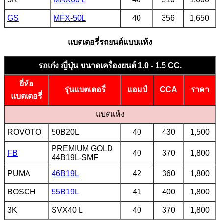
GS
MFX-50L
40
356
1,650
แบตเตอรี่รถยนต์แบบแห้ง
รถเก๋ง ญี่ปุ่น ขนาดเครื่องยนต์ 1.0 - 1.5 CC.
ยี่ห้อ
รุ่นแบตเตอรี่
แอมป์
CCA
ราคา
แบตเตอรี่
แบตแห้ง
ROVOTO
50B20L
40
430
1,500
PREMIUM GOLD
FB
40
370
1,800
44B19L-SMF
PUMA
46B19L
42
360
1,800
BOSCH
55B19L
41
400
1,800
3K
SVX40 L
40
370
1,800