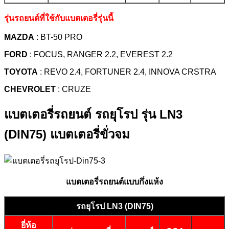
รุ่นรถยนต์ที่ใช้กับแบตเตอรี่รุ่นนี้
MAZDA
: BT-50 PRO
FORD
: FOCUS, RANGER 2.2, EVEREST 2.2
TOYOTA
: REVO 2.4, FORTUNER 2.4, INNOVA CRSTRA
CHEVROLET
: CRUZE
แบตเตอรี่รถยนต์ รถยุโรป รุ่น LN3
(DIN75) แบตเตอรี่ขั่วจม
แบตเตอรี่รถยนต์แบบกึ่งแห้ง
รถยุโรป LN3 (DIN75)
ยี่ห้อ