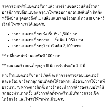
ราคารวมเทริน์แบตเตอรี่เก่าแล้ว ทางร้านขอสงวนสิทธิ์ราคา
อาจมีการเปลี่ยนแปลง กรุณาโทรสอบถามก่อนสั่งสินค้า ติดตั้ง
ฟรีถึงบ้าน รูดบัตรถึงที่… เปลี่ยนแบตเตอรี่รถยนต์ ด่วน !!! ซาฟารี
เวิลด์ โทรหาเราได้เลยครับ
ราคาแบตเตอรี่ รถเก๋ง เริ่มต้น 1,500 บาท
ราคาแบตเตอรี่ รถกระบะ เริ่มต้น 1,950 บาท
ราคาแบตเตอรี่ รถยุโรป เริ่มต้น 2,100 บาท
*** เปลี่ยนหน้าร้านลดทันที 100 บาท
*** แบตเตอรี่รถยนต์ ทุกลูก !!! มีการรับประกัน 1-2 ปี
ทางร้านแบตเตอรี่ซาฟารีเวิลด์ จะทำการตรวจสอบแบตเตอรี่
และพร้อมชาร์จทุกลูกก่อนติดตั้งให้รถท่าน เพื่ออายุการใช้งานที่
ยาวนาน ระหว่างการติดตั้งทางร้านจะทำการสำรองระบบไฟให้
รถของท่านทุกครั้ง หลังการติดตั้งทางร้านมีบริการตรวจเช็ค
ไดร์ชาร์จ และไฟรั่วให้รถท่านด้วยครับ