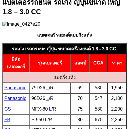
แบตเตอรี่รถยนต์ รถเก๋ง ญี่ปุ่นขนาดใหญ่
1.8 – 3.0 CC
แบตเตอรี่รถยนต์แบบกึ่งแห้ง
รถเก๋ง+รถกระบะ ญี่ปุ่น ขนาดเครื่องยนต์ 1.8 - 3.0 CC.
ยี่ห้อ
รุ่นแบตเตอรี่
แอมป์
CCA
ราคา
แบตเตอรี่
แบตกึ่งแห้ง
Panasonic
75D26
L
/R
65
530
1,950
Panasonic
90D26
L
/R
70
547
2,100
GS
MFX-80
L
/R
75
580
2,200
FB
S-950 L/R
80
670
2,250