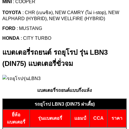
MINI
: COOPER
TOYOTA
: CHR (เบนซิล), NEW CAMRY (ไม่ i-stop), NEW
ALPHARD (HYBRID), NEW VELLFIRE (HYBRID)
FORD
: MUSTANG
HONDA
: CITY TURBO
แบตเตอรี่รถยนต์ รถยุโรป รุ่น LBN3
(DIN75) แบตเตอรี่ขั่วจม
แบตเตอรี่รถยนต์แบบกึ่งแห้ง
รถยุโรป LBN3 (DIN75 ฝาเตี้ย)
ยี่ห้อ
รุ่นแบตเตอรี่
แอมป์
CCA
ราคา
แบตเตอรี่