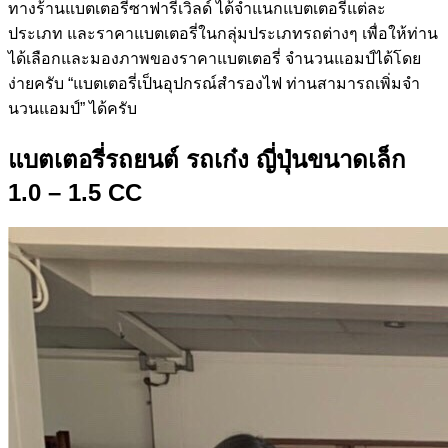
ทางร้านแบตเตอรี่ซาฟารีเวิลด์ ได้จำแนกแบตเตอรี่แต่ละ
ประเภท และราคาแบตเตอรี่ในกลุ่มประเภทรถต่างๆ เพื่อให้ท่าน
ได้เลือกและมองภาพของราคาแบตเตอรี่ จำนวนแอมป์ได้โดย
ง่ายครับ “แบตเตอรี่เป็นอุปกรณ์สำรองไฟ ท่านสามารถเพิ่มจำ
นวนแอมป์” ได้ครับ
แบตเตอรี่รถยนต์ รถเก๋ง ญี่ปุ่นขนาดเล็ก
1.0 – 1.5 CC