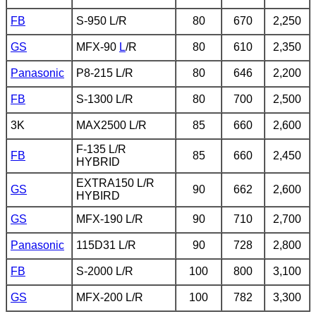
FB
S-950 L/R
80
670
2,250
GS
MFX-90
L
/R
80
610
2,350
Panasonic
P8-215 L/R
80
646
2,200
FB
S-1300 L/R
80
700
2,500
3K
MAX2500 L/R
85
660
2,600
F-135 L/R
FB
85
660
2,450
HYBRID
EXTRA150 L/R
GS
90
662
2,600
HYBIRD
GS
MFX-190 L/R
90
710
2,700
Panasonic
115D31 L/R
90
728
2,800
FB
S-2000 L/R
100
800
3,100
GS
MFX-200 L/R
100
782
3,300