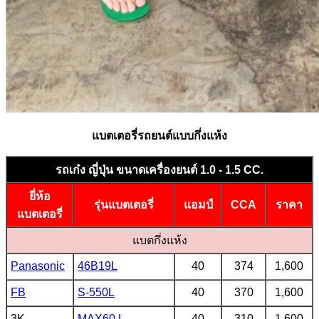
แบตเตอรี่รถยนต์แบบกึ่งแห้ง
รถเก๋ง ญี่ปุ่น ขนาดเครื่องยนต์ 1.0 - 1.5 CC.
ยี่ห้อ
รุ่นแบตเตอรี่
แอมป์
CCA
ราคา
แบตเตอรี่
แบตกึ่งแห้ง
Panasonic
46B19L
40
374
1,600
FB
S-550L
40
370
1,600
3K
MAX60 L
40
310
1,600