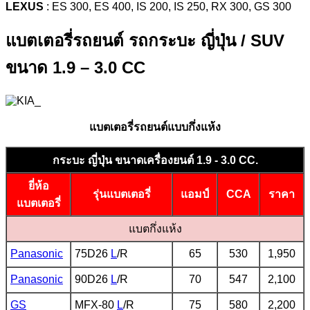
LEXUS
: ES 300, ES 400, IS 200, IS 250, RX 300, GS 300
แบตเตอรี่รถยนต์ รถกระบะ ญี่ปุ่น / SUV
ขนาด 1.9 – 3.0 CC
แบตเตอรี่รถยนต์แบบกึ่งแห้ง
กระบะ ญี่ปุ่น ขนาดเครื่องยนต์ 1.9 - 3.0 CC.
ยี่ห้อ
รุ่นแบตเตอรี่
แอมป์
CCA
ราคา
แบตเตอรี่
แบตกึ่งแห้ง
Panasonic
75D26
L
/R
65
530
1,950
Panasonic
90D26
L
/R
70
547
2,100
GS
MFX-80
L
/R
75
580
2,200