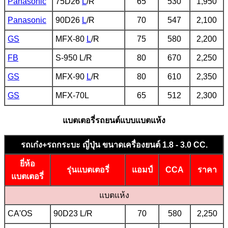
Panasonic
75D26
L
/R
65
530
1,950
Panasonic
90D26
L
/R
70
547
2,100
GS
MFX-80
L
/R
75
580
2,200
FB
S-950 L/R
80
670
2,250
GS
MFX-90
L
/R
80
610
2,350
GS
MFX-70L
65
512
2,300
แบตเตอรี่รถยนต์แบบแบตแห้ง
รถเก๋ง+รถกระบะ ญี่ปุ่น ขนาดเครื่องยนต์ 1.8 - 3.0 CC.
ยี่ห้อ
รุ่นแบตเตอรี่
แอมป์
CCA
ราคา
แบตเตอรี่
แบตแห้ง
CA'OS
90D23 L/R
70
580
2,250