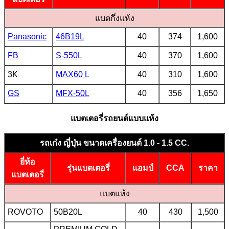
แบตกึ่งแห้ง
Panasonic
46B19L
40
374
1,600
FB
S-550L
40
370
1,600
3K
MAX60 L
40
310
1,600
GS
MFX-50L
40
356
1,650
แบตเตอรี่รถยนต์แบบแห้ง
รถเก๋ง ญี่ปุ่น ขนาดเครื่องยนต์ 1.0 - 1.5 CC.
ยี่ห้อ
รุ่นแบตเตอรี่
แอมป์
CCA
ราคา
แบตเตอรี่
แบตแห้ง
ROVOTO
50B20L
40
430
1,500