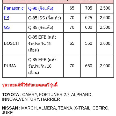
Panasonic
65
705
2,500
Q-90 (กึ่งแห้ง)
FB
70
625
2,600
Q-85 ISS (กึ่งแห้ง)
GS
70
630
2,500
Q-85 (กึ่งแห้ง)
Q-85 EFB (แห้ง
BOSCH
65
550
2,600
รับประกัน 15
เดือน)
Q-85 EFB (แห้ง
PUMA
70
660
2,900
รับประกัน 18
เดือน)
รุ่นรถยนต์ที่ใช้กับแบตเตอรี่รุ่นนี้
TOYOTA
: CAMRY, FORTUNER 2.7, ALPHARD,
INNOVA,VENTURY, HARRIER
NISSAN
: MARCH, ALMERA, TEANA, X-TRAIL, CEFIRO,
JUKE