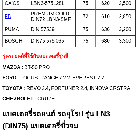
CA'OS
LBN3-575L28L
75
620
2,500
PREMIUM GOLD
FB
72
610
2,850
DIN72 LBN3-SMF
PUMA
DIN 57539
75
630
3,200
BOSCH
DIN75 575.065
75
680
3,300
รุ่นรถยนต์ที่ใช้กับแบตเตอรี่รุ่นนี้
MAZDA
: BT-50 PRO
FORD
: FOCUS, RANGER 2.2, EVEREST 2.2
TOYOTA
: REVO 2.4, FORTUNER 2.4, INNOVA CRSTRA
CHEVROLET
: CRUZE
แบตเตอรี่รถยนต์ รถยุโรป รุ่น LN3
(DIN75) แบตเตอรี่ขั่วจม