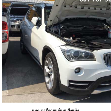
แบตเตอรี่รถยนต์แบบกึ่งแห้ง