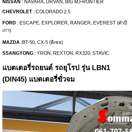
NISSAN
: NAVARA, URVAN, BIG M,FRONTIER
CHEVROLET
: COLORADO 2.5
FORD
: ESCAPE, EXPLORER, RANGER, EVEREST (ตัวปี
เก่า)
MAZDA
:BT-50, CX-5 (ดีเซล)
SSANGYONG
: YRON, REXTON, RX320, STAVIC
แบตเตอรี่รถยนต์ รถยุโรป รุ่น LBN1
(DIN45) แบตเตอรี่ขั่วจม