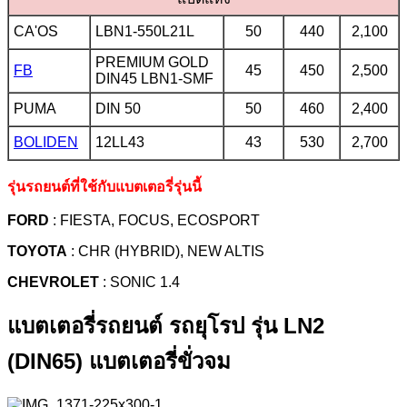
CA'OS
LBN1-550L21L
50
440
2,100
PREMIUM GOLD
FB
45
450
2,500
DIN45 LBN1-SMF
PUMA
DIN 50
50
460
2,400
BOLIDEN
12LL43
43
530
2,700
รุ่นรถยนต์ที่ใช้กับแบตเตอรี่รุ่นนี้
FORD
: FIESTA, FOCUS, ECOSPORT
TOYOTA
: CHR (HYBRID), NEW ALTIS
CHEVROLET
: SONIC 1.4
แบตเตอรี่รถยนต์ รถยุโรป รุ่น LN2
(DIN65) แบตเตอรี่ขั่วจม