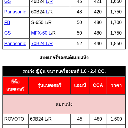
GS
46B24
L
/
R
45
421
1,650
Panasonic
60B24
L
/R
48
420
1,750
FB
S-650 L/R
50
480
1,700
GS
MFX-60
L
/R
50
480
1,750
Panasonic
70B24 L/R
52
440
1,850
แบตเตอรี่รถยนต์แบบแห้ง
รถเก๋ง ญี่ปุ๋น ขนาดเครื่องยนต์ 1.0 - 2.4 CC.
ยี่ห้อ
รุ่นแบตเตอรี่
แอมป์
CCA
ราคา
แบตเตอรี่
แบตแห้ง
ROVOTO
60B24 L/R
45
480
1,600