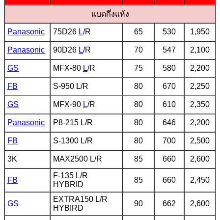
แบตกึ่งแห้ง
Panasonic
75D26
L
/R
65
530
1,950
Panasonic
90D26
L
/R
70
547
2,100
GS
MFX-80
L
/R
75
580
2,200
FB
S-950 L/R
80
670
2,250
GS
MFX-90
L
/R
80
610
2,350
Panasonic
P8-215 L/R
80
646
2,200
FB
S-1300 L/R
80
700
2,500
3K
MAX2500 L/R
85
660
2,600
F-135 L/R
FB
85
660
2,450
HYBRID
EXTRA150 L/R
GS
90
662
2,600
HYBIRD