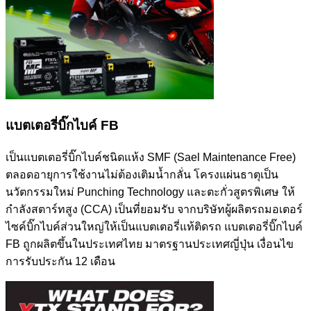
แบตเตอรี่บิ๊กไบค์ FB
เป็นแบตเตอรี่บิ๊กไบค์ชนิดแห้ง SMF (Sael Maintenance Free)
ตลอดอายุการใช้งานไม่ต้องเติมน้ำกลั่น โครงแผ่นธาตุเป็น
นวัตกรรมใหม่ Punching Technology และตะกั่วสูตรพิเศษ ให้
กำลังสตาร์ทสูง (CCA) เป็นที่ยอมรับ จากบริษัทผู้ผลิตรถมอเตอร์
ไซค์บิ๊กไบค์ส่วนใหญ่ให้เป็นแบตเตอรี่แท้ติดรถ แบตเตอรี่บิ๊กไบค์
FB ถูกผลิตขึ้นในประเทศไทย มาตรฐานประเทศญี่ปุ่น เงื่อนไข
การรับประกัน 12 เดือน