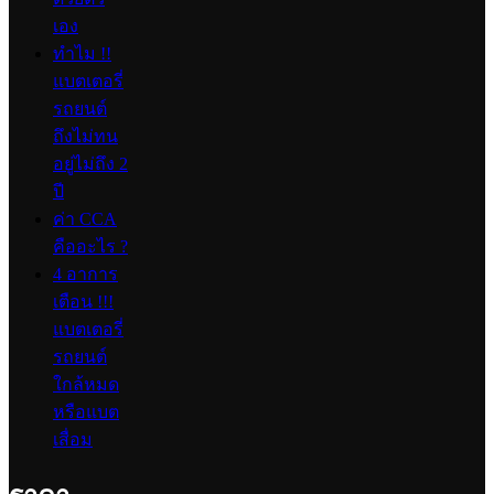
เอง
ทำไม !!
แบตเตอรี่
รถยนต์
ถึงไม่ทน
อยู่ไม่ถึง 2
ปี
ค่า CCA
คืออะไร ?
4 อาการ
เตือน !!!
แบตเตอรี่
รถยนต์
ใกล้หมด
หรือแบต
เสื่อม