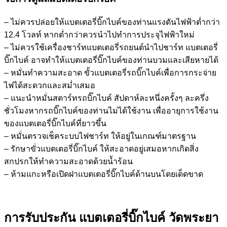
– ไม่ควรปล่อยให้แบตเตอรี่บิ๊กไบค์ของท่านแรงดันไฟฟ้าต่ำกว่า
12.4 โวลท์ หากต่ำกว่าควรนำไปทำการประจุไฟฟ้าใหม่
– ไม่ควรใช้เครื่องชาร์ทแบตเตอรี่รถยนต์นำไปชาร์ท แบตเตอรี่
บิ๊กไบค์ อาจทำให้แบตเตอรี่บิ๊กไบค์ของท่านบวมและเสียหายได้
– หมั่นทำความสะอาด ขั้วแบตเตอรี่รถบิ๊กไบค์เพื่อการกระจ่าย
ไฟได้สะดวกและสม่ำเสมอ
– แนะนำหมั่นสตาร์ทรถบิ๊กไบค์ สัปดาห์ละหนึ่งครั้งๆ ละครึ่ง
ชั่วโมงหากรถบิ๊กไบค์ของท่านไม่ได้ใช้งาน เพื่ออายุการใช้งาน
ของแบตเตอรี่บิ๊กไบค์ที่ยาวขึ้น
– หมั่นตรวจเช็คระบบไฟชาร์ท ให้อยู่ในเกณฑ์มาตรฐาน
– รักษาขั่วแบตเตอรี่บิ๊กไบค์ ให้สะอาดอยู่เสมอหากเกิดสิ่ง
สกปรกให้ทำความสะอาดด้วยน้ำร้อน
– ห้ามแกะหรือเปิดฝาแบตเตอรี่บิ๊กไบค์ด้านบนโดยเด็ดขาด
การรับประกัน
แบตเตอรี่บิ๊กไบค์ วัดพระยา