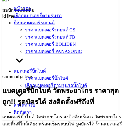
หน้าแรก
สอบถามเพิ่มเติม
เลือกแบตเตอรี่ตามรุ่นรถ
id line :
@gmi9790i
ยี่ห้อแบตเตอรี่รถยนต์
ราคาแบตเตอรี่รถยนต์ GS
ราคาแบตเตอรี่รถยนต์ FB
ราคาแบตเตอรี่ BOLIDEN
ราคาแบตเตอรี่ PANASONIC
แบตเตอรี่บิ๊กไบค์
sommaibattery
ราคาแบตเตอรี่บิ๊กไบค์
เลือกแบตเตอรี่ตามรุ่นรถบิ๊กไบค์
แบตเตอรี่บิ๊กไบค์ วัดพระยาไกร ราคาสุด
ถูก!! รูดบัตรได้ ส่งติดตั้งฟรีถึงที่
สาระทั่วไป
ติดต่อเรา
แบตเตอรี่บิ๊กไบค์ วัดพระยาไกร ส่งติดตั้งฟรีแถว วัดพระยาไกร
และพื้นที่ใกล้เคียง พร้อมเช็คระบบไฟ รูดบัตรได้ ร้านแบตเตอรี่