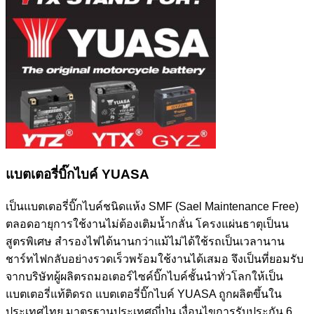
แบตเตอรี่บิ๊กไบค์ YUASA
เป็นแบตเตอรี่บิ๊กไบค์ชนิดแห้ง SMF (Sael Maintenance Free)
ตลอดอายุการใช้งานไม่ต้องเติมน้ำกลั่น โครงแผ่นธาตุเป็นน
สูตรพิเศษ สำรองไฟได้นานกว่าแม้ไม่ได้ใช้รถเป็นเวลานาน
ชาร์ทไฟกลับอย่างรวดเร็วพร้อมใช้งานได้เสมอ จึงเป็นที่ยอมรับ
จากบริษัทผู้ผลิตรถมอเตอร์ไซค์บิ๊กไบค์ชั้นนำทั่วโลกให้เป็น
แบตเตอรี่แท้ติดรถ แบตเตอรี่บิ๊กไบค์ YUASA ถูกผลิตขึ้นใน
ประเทศไทย มาตรฐานประเทศญี่ปุ่น เงื่อนไขการรับประกัน 6