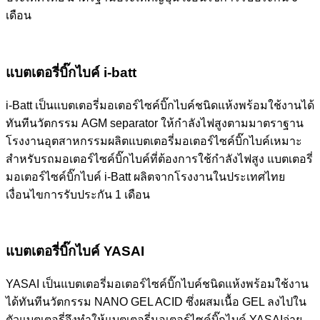
เดือน
แบตเตอรี่บิ๊กไบค์ i-batt
i-Batt เป็นแบตเตอรี่มอเตอร์ไซค์บิ๊กไบค์ชนิดแห้งพร้อมใช้งานได้
ทันทีนวัตกรรม AGM separator ให้กำลังไฟสูงตามมาตราฐาน
โรงงานอุตสาหกรรมผลิตแบตเตอรี่มอเตอร์ไซค์บิ๊กไบค์เหมาะ
สำหรับรถมอเตอร์ไซค์บิ๊กไบค์ที่ต้องการใช้กำลังไฟสูง แบตเตอรี่
มอเตอร์ไซค์บิ๊กไบค์ i-Batt ผลิตจากโรงงานในประเทศไทย
เงื่อนไขการรับประกัน 1 เดือน
แบตเตอรี่บิ๊กไบค์ YASAI
YASAI เป็นแบตเตอรี่มอเตอร์ไซค์บิ๊กไบค์ชนิดแห้งพร้อมใช้งาน
ได้ทันทีนวัตกรรม NANO GEL ACID ซึ่งผสมเนื้อ GEL ลงไปใน
ตัวแบตเตอรี่จึงทำให้แบตเตอรี่มอเตอร์ไซค์บิ๊กไบค์ YASAIจ่าย