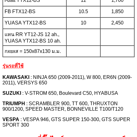
i-batt YTX12-BS
12
1,700
FB FTX12-BS
10.5
1,850
YUASA YTX12-BS
10
2,450
แทน RR YT12-JS 12 ah.,
YUASA YTX12-BS 10 ah.
กxยxส = 150x87x130 ม.ม.
รุ่นรถที่ใช้
KAWASAKI
: NINJA 650 (2009-2011), W 800, ER6N (2009-
2011), VERSYS 650
SUZUKI
: V-STROM 650, Boulevard C50, HYABUSA
TRIUMPH
: SCRAMBLER 900, TT 600, THRUXTON
900/1200, SPEED MASTER, BONNEVILLE T100/T120
VESPA
: VESPA 946, GTS SUPER 150-300, GTS SUPER
SPORT 300