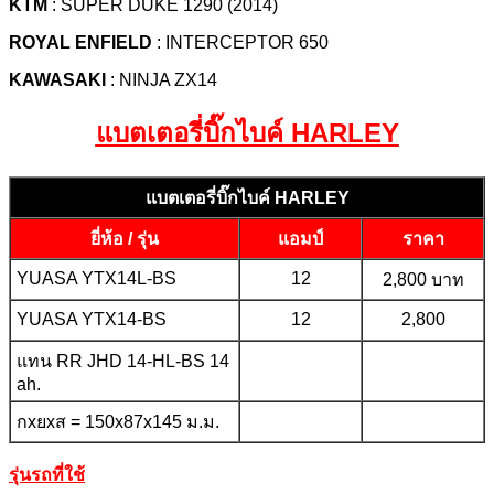
KTM
: SUPER DUKE 1290 (2014)
ROYAL ENFIELD
: INTERCEPTOR 650
KAWASAKI
: NINJA ZX14
แบตเตอรี่บิ๊กไบค์ HARLEY
แบตเตอรี่บิ๊กไบค์ HARLEY
ยี่ห้อ / รุ่น
แอมป์
ราคา
YUASA YTX14L-BS
12
2,800 บาท
YUASA YTX14-BS
12
2,800
แทน RR JHD 14-HL-BS 14
ah.
กxยxส = 150x87x145 ม.ม.
รุ่นรถที่ใช้