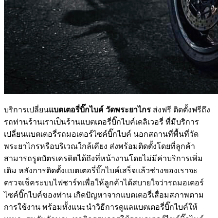
บริการเปลี่ยน
แบตเตอรี่บิ๊กไบค์ วัดพระยาไกร
ส่งฟรี ติดตั้งฟรีถึง
รถท่านร้านเราเป็นร้านแบตเตอรี่บิ๊กไบค์เดลิเวอรี่ ที่มีบริการ
เปลี่ยนแบตเตอรี่รถมอเตอร์ไซค์บิ๊กไบค์ นอกสถานที่พื้นที่วัด
พระยาไกรหรือบริเวณใกล้เคียง ส่งพร้อมติดตั้งโดยที่ลูกค้า
สามารถรูดบัตรเครดิตได้ถึงที่หน้างานโดยไม่มีค่าบริการเพิ่ม
เติม หลังการติดตั้งแบตเตอรี่บิ๊กไบค์เสร็จแล้วช่างของเราจะ
ตรวจเช็คระบบไฟชาร์ทเพื่อให้ลูกค้าได้สบายใจว่ารถมอเตอร์
ไซค์บิ๊กไบค์ของท่าน เกิดปัญหาจากแบตเตอรี่เสื่อมสภาพตาม
การใช้งาน พร้อมทั้งแนะนำวิธีการดูแลแบตเตอรี่บิ๊กไบค์ให้