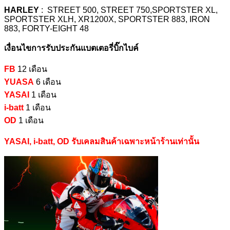
HARLEY
: STREET 500, STREET 750,SPORTSTER XL,
SPORTSTER XLH, XR1200X, SPORTSTER 883, IRON
883, FORTY-EIGHT 48
เงื่อนไขการรับประกันแบตเตอรี่บิ๊กไบค์
FB
12 เดือน
YUASA
6 เดือน
YASAI
1 เดือน
i-batt
1 เดือน
OD
1 เดือน
YASAI, i-batt, OD รับเคลมสินค้าเฉพาะหน้าร้านเท่านั้น