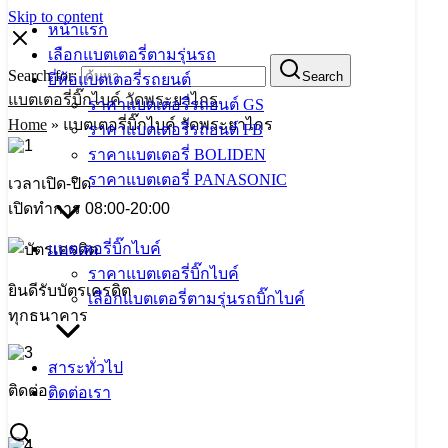
Skip to content
หน้าแรก
เลือกแบตเตอรี่ตามรุ่นรถ
Search for:
Search
ยี่ห้อแบตเตอรี่รถยนต์
แบตเตอรี่บิ๊กไบค์ วัดพระยาไกร
ราคาแบตเตอรี่รถยนต์ GS
Home
»
แบตเตอรี่บิ๊กไบค์ วัดพระยาไกร
ราคาแบตเตอรี่รถยนต์ FB
ราคาแบตเตอรี่ BOLIDEN
ราคาแบตเตอรี่ PANASONIC
เวลาเปิด-ปิด
เปิดทำการ 08:00-20:00
แบตเตอรี่บิ๊กไบค์
ราคาแบตเตอรี่บิ๊กไบค์
ยินดีรับบัตรเครดิต
เลือกแบตเตอรี่ตามรุ่นรถบิ๊กไบค์
ทุกธนาคาร
สาระทั่วไป
ติดต่อ
ติดต่อเรา
061-707-5884
,
062-083-5445