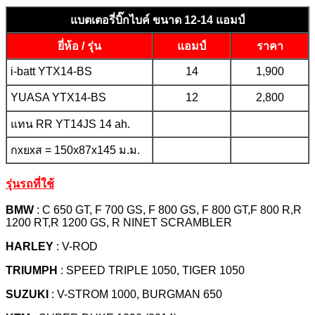
แบตเตอรี่บิ๊กไบค์ ขนาด 12-14 แอมป์
ยี่ห้อ / รุ่น
แอมป์
ราคา
i-batt YTX14-BS
14
1,900
YUASA YTX14-BS
12
2,800
แทน RR YT14JS 14 ah.
กxยxส = 150x87x145 ม.ม.
รุ่นรถที่ใช้
BMW
: C 650 GT, F 700 GS, F 800 GS, F 800 GT,F 800 R,R
1200 RT,R 1200 GS, R NINET SCRAMBLER
HARLEY
: V-ROD
TRIUMPH
: SPEED TRIPLE 1050, TIGER 1050
SUZUKI
: V-STROM 1000, BURGMAN 650