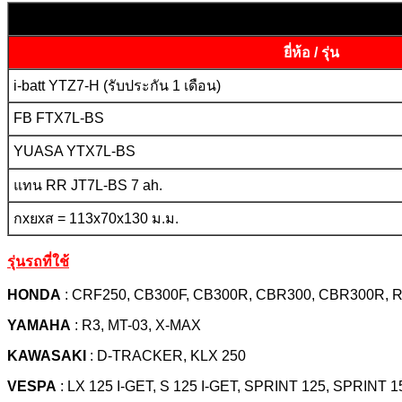
ยี่ห้อ / รุ่น
i-batt YTZ7-H (รับประกัน 1 เดือน)
FB FTX7L-BS
YUASA YTX7L-BS
แทน RR JT7L-BS 7 ah.
กxยxส = 113x70x130 ม.ม.
รุ่นรถที่ใช้
HONDA
: CRF250, CB300F, CB300R, CBR300, CBR300R, 
YAMAHA
: R3, MT-03, X-MAX
KAWASAKI
: D-TRACKER, KLX 250
VESPA
: LX 125 I-GET, S 125 I-GET, SPRINT 125, SPRINT 