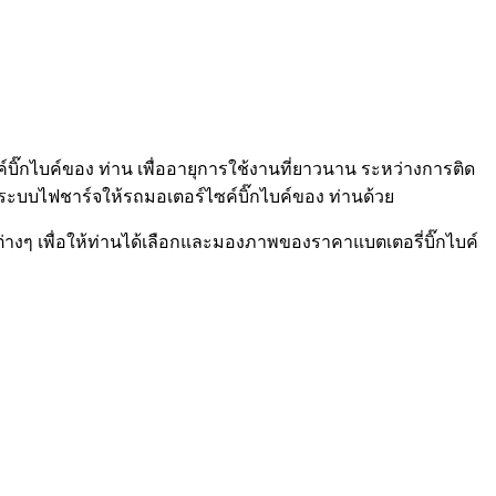
บิ๊กไบค์ของ ท่าน เพื่ออายุการใช้งานที่ยาวนาน ระหว่างการติด
็คระบบไฟชาร์จให้รถมอเตอร์ไซค์บิ๊กไบค์ของ ท่านด้วย
่างๆ เพื่อให้ท่านได้เลือกและมองภาพของราคาแบตเตอรี่บิ๊กไบค์