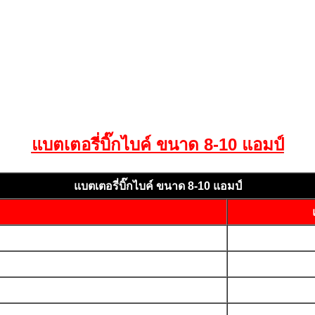
แบตเตอรี่บิ๊กไบค์ ขนาด 8-10 แอมป์
แบตเตอรี่บิ๊กไบค์ ขนาด 8-10 แอมป์