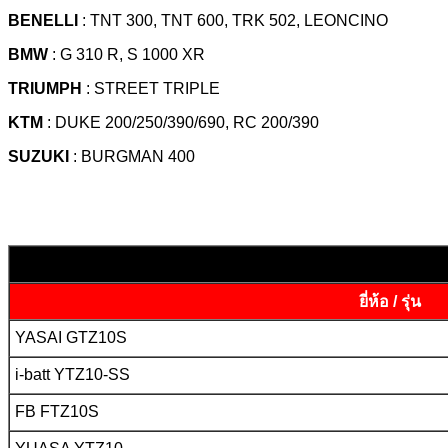
BENELLI
: TNT 300, TNT 600, TRK 502, LEONCINO
BMW
: G 310 R, S 1000 XR
TRIUMPH
: STREET TRIPLE
KTM
: DUKE 200/250/390/690, RC 200/390
SUZUKI
: BURGMAN 400
ยี่ห้อ / รุ่น
YASAI GTZ10S
i-batt YTZ10-SS
FB FTZ10S