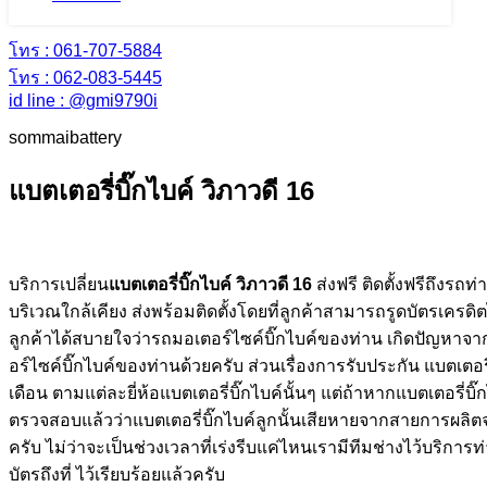
โทร : 061-707-5884
โทร : 062-083-5445
id line : @gmi9790i
sommaibattery
แบตเตอรี่บิ๊กไบค์ วิภาวดี 16
บริการเปลี่ยน
แบตเตอรี่บิ๊กไบค์ วิภาวดี 16
ส่งฟรี ติดตั้งฟรีถึงรถท
บริเวณใกล้เคียง ส่งพร้อมติดตั้งโดยที่ลูกค้าสามารถรูดบัตรเครดิต
ลูกค้าได้สบายใจว่ารถมอเตอร์ไซค์บิ๊กไบค์ของท่าน เกิดปัญหาจ
อร์ไซค์บิ๊กไบค์ของท่านด้วยครับ ส่วนเรื่องการรับประกัน แบตเตอร
เดือน ตามแต่ละยี่ห้อแบตเตอรี่บิ๊กไบค์นั้นๆ แต่ถ้าหากแบตเตอรี่บ
ตรวจสอบแล้วว่าแบตเตอรี่บิ๊กไบค์ลูกนั้นเสียหายจากสายการผลิตจริง
ครับ ไม่ว่าจะเป็นช่วงเวลาที่เร่งรีบแค่ไหนเรามีทีมช่างไว้บริการ
บัตรถึงที่ ไว้เรียบร้อยแล้วครับ