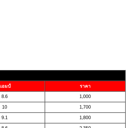
แอมป์
ราคา
8.6
1,000
10
1,700
9.1
1,800