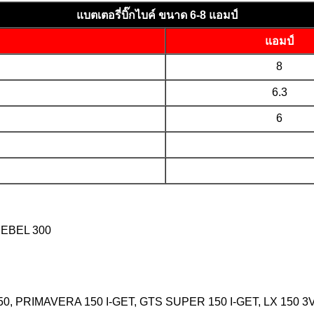
แบตเตอรี่บิ๊กไบค์ ขนาด 6-8 แอมป์
แอมป์
8
6.3
6
REBEL 300
150, PRIMAVERA 150 I-GET, GTS SUPER 150 I-GET, LX 150 3V