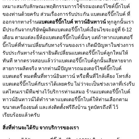
เหมาะสมกับลักษณะพฤติกรรมการใช้รถมอเตอร์ไซค์บิ๊กไบค์
ของท่านด้วยครับ ส่วนเรื่องการรับประกัน แบตเตอรี่บิ๊กไบค์ ที่
ออกจากทางร้าน
แบตเตอรี่บิ๊กไบค์ ทาวน์อินทาวน์
ทุกลูกนั้นเรา
มีประกันจากบริษัทผู้ผลิตแบตเตอรี่บิ๊กไบค์เงื่อนไขจะอยู่ที่ 6-12
เดือน ตามแต่ละยี่ห้อแบตเตอรี่บิ๊กไบค์นั้นๆ แต่ถ้าหากแบตเตอรี่
บิ๊กไบค์ที่ท่านเปลี่ยนกับทางร้านของเรา เกิดมีปัญหาในช่วงการ
รับประกันทางร้านเรายินดีเปลี่ยนแบตเตอรี่บิ๊กไบค์ลูกใหม่ให้
ทันที หากตรวจสอบแล้วว่าแบตเตอรี่บิ๊กไบค์ลูกนั้นเสียหายจาก
สายการผลิตจริง หากท่านมีปัญหารถมอเตอร์ไซค์บิ๊กไบค์
แบตเตอรี่ หมดพื้นที่ทาวน์อินทาวน์ หรือพื้นที่ใกล้เคียง โทรสั่ง
แบตเตอรี่บิ๊กไบค์กับเราได้เลยครับ ไม่ว่าจะเป็นช่วงเวลาที่เร่งรีบ
แค่ไหนเรามีทีมช่างไว้บริการท่านเสมอ ร้านแบตเตอรี่บิ๊กไบค์
ทาวน์อินทาวน์ได้ทำราคาแบตเตอรี่บิ๊กไบค์ให้ท่านเลือกตาม
ขนาดเครื่องยนต์ และส่งติดตั้งฟรีถึงบ้าน รูดบัตรถึงที่ ไว้
เรียบร้อยแล้วครับ
สิ่งที่ท่านจะได้รับ จากบริการของเรา