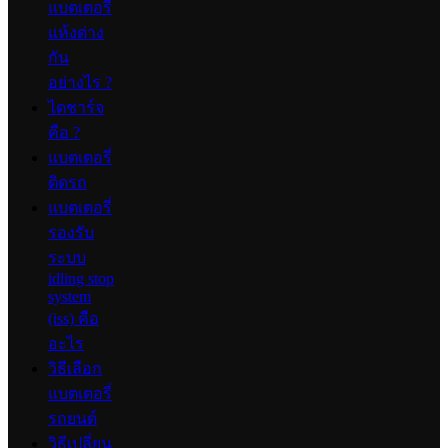
แบตเตอรี่
แห้งต่าง
กัน
อย่างไร ?
ไดชาร์จ
คือ ?
แบตเตอรี่
ติดรถ
แบตเตอรี่
รองรับ
ระบบ
idling stop
system
(iss) คือ
อะไร
วิธีเลือก
แบตเตอรี่
รถยนต์
วิธีเปลี่ยน