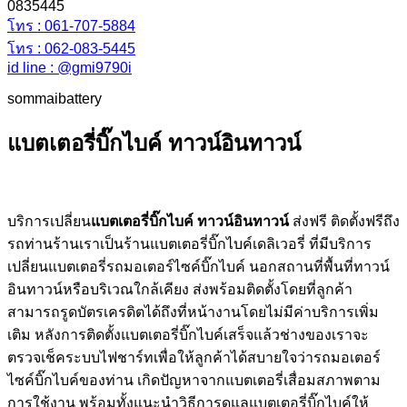
0835445
โทร : 061-707-5884
โทร : 062-083-5445
id line : @gmi9790i
sommaibattery
แบตเตอรี่บิ๊กไบค์ ทาวน์อินทาวน์
บริการเปลี่ยน
แบตเตอรี่บิ๊กไบค์ ทาวน์อินทาวน์
ส่งฟรี ติดตั้งฟรีถึง
รถท่านร้านเราเป็นร้านแบตเตอรี่บิ๊กไบค์เดลิเวอรี่ ที่มีบริการ
เปลี่ยนแบตเตอรี่รถมอเตอร์ไซค์บิ๊กไบค์ นอกสถานที่พื้นที่ทาวน์
อินทาวน์หรือบริเวณใกล้เคียง ส่งพร้อมติดตั้งโดยที่ลูกค้า
สามารถรูดบัตรเครดิตได้ถึงที่หน้างานโดยไม่มีค่าบริการเพิ่ม
เติม หลังการติดตั้งแบตเตอรี่บิ๊กไบค์เสร็จแล้วช่างของเราจะ
ตรวจเช็คระบบไฟชาร์ทเพื่อให้ลูกค้าได้สบายใจว่ารถมอเตอร์
ไซค์บิ๊กไบค์ของท่าน เกิดปัญหาจากแบตเตอรี่เสื่อมสภาพตาม
การใช้งาน พร้อมทั้งแนะนำวิธีการดูแลแบตเตอรี่บิ๊กไบค์ให้