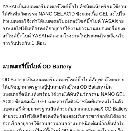
YASAI เป็นแบตเตอรี่มอเตอร์ไซค์บิ๊กไบค์ชนิดแห้งพร้อมใช้งาน
ได้ทันทีนวัตกรรม NANO GEL ACID ซึ่งผสมเนื้อ GEL ลงไปใน
ตัวแบตเตอรี่จึงทำให้แบตเตอรี่มอเตอร์ไซค์บิ๊กไบค์ YASAIจ่าย
กระแสไฟได้เสถียรคงที่อายุการใช้งานยาวนานแบตเตอรี่มอเต
อร์ไซค์บิ๊กไบค์ YASAI ผลิตจากโรงงานในประเทศไทยเงื่อนไข
การรับประกัน 1 เดือน
แบตเตอรี่บิ๊กไบค์ OD Battery
OD Battery เป็นแบตเตอรี่มอเตอร์ไซค์บิ๊กไบค์สัญชาติไทยภาย
ใต้ปรัชญามาตรฐานญี่ปุ่นสายพันธุ์ไทย OD Battery เป็น
แบตเตอรี่ชนิดแห้งพร้อมใช้งานได้ทันทีนวัตกรรม NANO GEL
ACID ซึ่งผสมเนื้อ GEL และสารกึ่งตัวนำชนิดพิเศษลงไปในตัว
แบตเตอรี่ ด้วยมาตรฐานสินค้าระดับสากลแบตเตอรี่ OD Battery
จ่ายกระแสไฟได้เสถียรคงที่พร้อมยอมรับการขาร์จกลับได้อย่าง
รวดเร็วอายุการใช้งานยาวนานกว่าแบตชนิดเติมนำ้กลั่นทั่วไป
แบตเตอรี่มอเตอร์ไซค์บิ๊กไบค์ OD Battery ผลิตจากโรงงานใน