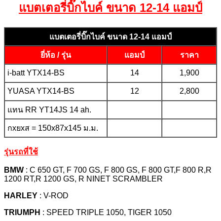
แบตเตอรี่บิ๊กไบค์ ขนาด 12-14 แอมป์
แบตเตอรี่บิ๊กไบค์ ขนาด 12-14 แอมป์
ยี่ห้อ / รุ่น
แอมป์
ราคา
i-batt YTX14-BS
14
1,900
YUASA YTX14-BS
12
2,800
แทน RR YT14JS 14 ah.
กxยxส = 150x87x145 ม.ม.
รุ่นรถที่ใช้
BMW
: C 650 GT, F 700 GS, F 800 GS, F 800 GT,F 800 R,R
1200 RT,R 1200 GS, R NINET SCRAMBLER
HARLEY
: V-ROD
TRIUMPH
: SPEED TRIPLE 1050, TIGER 1050