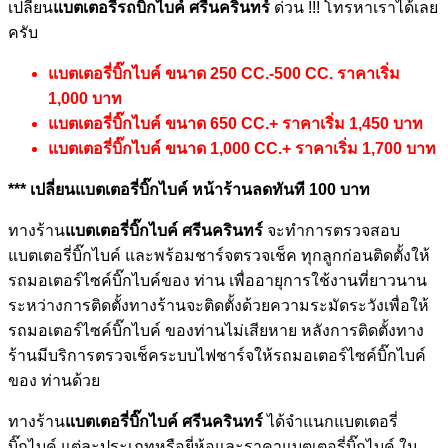
เปลี่ยน
แบตเตอรี่รถบิ๊กไบค์ ศรีนครินทร์
ด่วน !!! โทรหาเราได้เลย
ครับ
แบตเตอรี่บิ๊กไบค์ ขนาด 250 CC.-500 CC. ราคาเริ่ม
1,000 บาท
แบตเตอรี่บิ๊กไบค์ ขนาด 650 CC.+ ราคาเริ่ม 1,450 บาท
แบตเตอรี่บิ๊กไบค์ ขนาด 1,000 CC.+ ราคาเริ่ม 1,700 บาท
*** เปลี่ยนแบตเตอรี่บิ๊กไบค์ หน้าร้านลดทันที 100 บาท
ทางร้าน
แบตเตอรี่บิ๊กไบค์ ศรีนครินทร์
จะทำการตรวจสอบ
แบตเตอรี่บิ๊กไบค์ และพร้อมชาร์จตรวจเช็ค ทุกลูกก่อนติดตั้งให้
รถมอเตอร์ไซค์บิ๊กไบค์ของ ท่าน เพื่ออายุการใช้งานที่ยาวนาน
ระหว่างการติดตั้งทางร้านจะติดตั้งด้วยความระมัดระวังเพื่อให้
รถมอเตอร์ไซค์บิ๊กไบค์ ของท่านไม่เสียหาย หลังการติดตั้งทาง
ร้านมีบริการตรวจเช็คระบบไฟชาร์จให้รถมอเตอร์ไซค์บิ๊กไบค์
ของ ท่านด้วย
ทางร้าน
แบตเตอรี่บิ๊กไบค์ ศรีนครินทร์
ได้จำแนกแบตเตอรี่
บิ๊กไบค์ แต่ละประเภทหรือยี่ห้อและราคาแบตเตอรี่บิ๊กไบค์ ใน