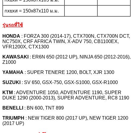
กxยxส = 150x87x110 ม.ม.
รุ่นรถที่ใช้
HONDA
: FORZA 300 (2014-17), CTX700N, CTX700N DCT,
NC750X, CRF AFRICA TWIN, X-ADV 750, CB1100EX,
VFR1200X, CTX1300
KAWASAKI
: ER6N 650 (2012 UP), NINJA 650 (2012-2016),
Z1000
YAMAHA
: SUPER TENERE 1200, BOLT, XJR 1300
SUZUKI
: SV 650, GSX-750, GSX-S1000, GSX-R1000
KTM
: ADVENTURE 1050, ADVENTURE 1190, SUPER
DUKE 1290 (2000-2013), SUPER ADVENTURE, RC8 1190
BENELLI
: BN 600, TNT 899
TRIUMPH
: NEW TIGER 800 (2017 UP), NEW TIGER 1200
(2017 UP)