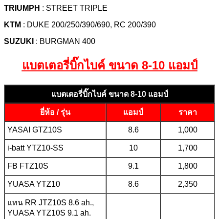
TRIUMPH
: STREET TRIPLE
KTM
: DUKE 200/250/390/690, RC 200/390
SUZUKI
: BURGMAN 400
แบตเตอรี่บิ๊กไบค์ ขนาด 8-10 แอมป์
แบตเตอรี่บิ๊กไบค์ ขนาด 8-10 แอมป์
ยี่ห้อ / รุ่น
แอมป์
ราคา
YASAI GTZ10S
8.6
1,000
i-batt YTZ10-SS
10
1,700
FB FTZ10S
9.1
1,800
YUASA YTZ10
8.6
2,350
แทน RR JTZ10S 8.6 ah.,
YUASA YTZ10S 9.1 ah.