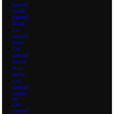
แบตเตอรี่
รถยนต์
แบตเตอรี่
บิ๊กไบค์
ร้าน
แบตเตอรี่
บางนา
ร้าน
แบตเตอรี่
สุขุมวิท
เช่ารถ
แบคโฮ
ราคา
แบตเตอรี่
รถยนต์
GS
ราคา
แบตเตอรี่