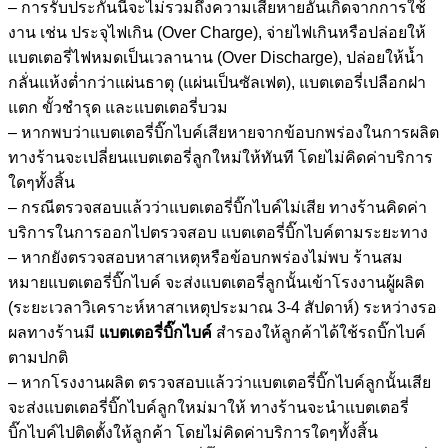
– การรับประกันนี้จะไม่รวมถึงความเสียหายอันเกิดจากการใช้
งาน เช่น ประจุไฟเกิน (Over Charge), จ่ายไฟเกินหรือปล่อยให้
แบตเตอรี่ไฟหมดเป็นเวลานาน (Over Discharge), ปล่อยให้น้ำ
กลั่นแห้งต่ำกว่าแผ่นธาตุ (แผ่นเป็นซัลเฟต), แบตเตอรี่เปลือกฝา
แตก ขั้วชำรุด และแบตเตอรี่บวม
– หากพบว่าแบตเตอรี่บิ๊กไบค์เสียหายจากข้อบกพร่องในการผลิต
ทางร้านจะเปลี่ยนแบตเตอรี่ลูกใหม่ให้ทันที โดยไม่คิดค่าบริการ
ใดๆทั้งสิ้น
– กรณีตรวจสอบแล้วว่าแบตเตอรี่บิ๊กไบค์ไม่เสีย ทางร้านคิดค่า
บริการในการออกไปตรวจสอบ แบตเตอรี่บิ๊กไบค์ตามระยะทาง
– หากยังตรวจสอบหาสาเหตุหรือข้อบกพร่องไม่พบ ร้านสม
หมายแบตเตอรี่บิ๊กไบค์ จะส่งแบตเตอรี่ลูกนั้นเข้าโรงงานผู้ผลิต
(ระยะเวลาวิเคราะห์หาสาเหตุประมาณ 3-4 สัปดาห์) ระหว่างรอ
ผลทางร้านมี
แบตเตอรี่บิ๊กไบค์
สำรองให้ลูกค้าได้ใช้รถบิ๊กไบค์
ตามปกติ
– หากโรงงานผลิต ตรวจสอบแล้วว่าแบตเตอรี่บิ๊กไบค์ลูกนั้นเสีย
จะส่งแบตเตอรี่บิ๊กไบค์ลูกใหม่มาให้ ทางร้านจะนำแบตเตอรี่
บิ๊กไบค์ไปติดตั้งให้ลูกค้า โดยไม่คิดค่าบริการใดๆทั้งสิ้น