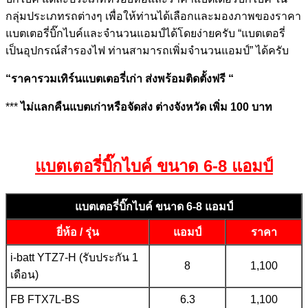
กลุ่มประเภทรถต่างๆ เพื่อให้ท่านได้เลือกและมองภาพของราคา
แบตเตอรี่บิ๊กไบค์และจำนวนแอมป์ได้โดยง่ายครับ “แบตเตอรี่
เป็นอุปกรณ์สำรองไฟ ท่านสามารถเพิ่มจำนวนแอมป์” ได้ครับ
“ราคารวมเทิร์นแบตเตอรี่เก่า ส่งพร้อมติดตั้งฟรี “
***
ไม่แลกคืนแบตเก่าหรือจัดส่ง ต่างจังหวัด เพิ่ม 100 บาท
แบตเตอรี่บิ๊กไบค์ ขนาด 6-8 แอมป์
แบตเตอรี่บิ๊กไบค์ ขนาด 6-8 แอมป์
ยี่ห้อ / รุ่น
แอมป์
ราคา
i-batt YTZ7-H (รับประกัน 1
8
1,100
เดือน)
FB FTX7L-BS
6.3
1,100