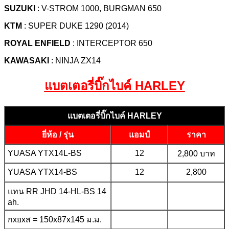
SUZUKI
: V-STROM 1000, BURGMAN 650
KTM
: SUPER DUKE 1290 (2014)
ROYAL ENFIELD
: INTERCEPTOR 650
KAWASAKI
: NINJA ZX14
แบตเตอรี่บิ๊กไบค์ HARLEY
แบตเตอรี่บิ๊กไบค์ HARLEY
ยี่ห้อ / รุ่น
แอมป์
ราคา
YUASA YTX14L-BS
12
2,800 บาท
YUASA YTX14-BS
12
2,800
แทน RR JHD 14-HL-BS 14
ah.
กxยxส = 150x87x145 ม.ม.