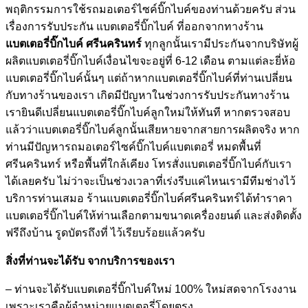
พฤติกรรมการใช้รถมอเตอร์ไซค์บิ๊กไบค์ของท่านด้วยครับ ส่วน
เรื่องการรับประกัน แบตเตอรี่บิ๊กไบค์ ที่ออกจากทางร้าน
แบตเตอรี่บิ๊กไบค์ ศรีนครินทร์
ทุกลูกนั้นเรามีประกันจากบริษัทผู้
ผลิตแบตเตอรี่บิ๊กไบค์เงื่อนไขจะอยู่ที่ 6-12 เดือน ตามแต่ละยี่ห้อ
แบตเตอรี่บิ๊กไบค์นั้นๆ แต่ถ้าหากแบตเตอรี่บิ๊กไบค์ที่ท่านเปลี่ยน
กับทางร้านของเรา เกิดมีปัญหาในช่วงการรับประกันทางร้าน
เรายินดีเปลี่ยนแบตเตอรี่บิ๊กไบค์ลูกใหม่ให้ทันที หากตรวจสอบ
แล้วว่าแบตเตอรี่บิ๊กไบค์ลูกนั้นเสียหายจากสายการผลิตจริง หาก
ท่านมีปัญหารถมอเตอร์ไซค์บิ๊กไบค์แบตเตอรี่ หมดพื้นที่
ศรีนครินทร์ หรือพื้นที่ใกล้เคียง โทรสั่งแบตเตอรี่บิ๊กไบค์กับเรา
ได้เลยครับ ไม่ว่าจะเป็นช่วงเวลาที่เร่งรีบแค่ไหนเรามีทีมช่างไว้
บริการท่านเสมอ ร้านแบตเตอรี่บิ๊กไบค์ศรีนครินทร์ได้ทำราคา
แบตเตอรี่บิ๊กไบค์ให้ท่านเลือกตามขนาดเครื่องยนต์ และส่งติดตั้ง
ฟรีถึงบ้าน รูดบัตรถึงที่ ไว้เรียบร้อยแล้วครับ
สิ่งที่ท่านจะได้รับ จากบริการของเรา
– ท่านจะได้รับแบตเตอรี่บิ๊กไบค์ใหม่ 100% ใหม่สดจากโรงงาน
เพราะเราคือผู้จำหน่ายแบตเตอรี่โดยตรง