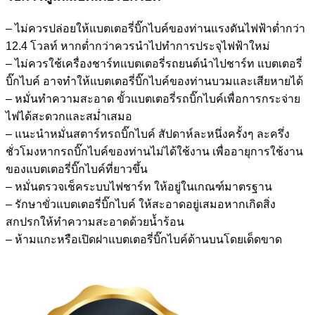
– ไม่ควรปล่อยให้แบตเตอรี่บิ๊กไบค์ของท่านแรงดันไฟฟ้าต่ำกว่า
12.4 โวลท์ หากต่ำกว่าควรนำไปทำการประจุไฟฟ้าใหม่
– ไม่ควรใช้เครื่องชาร์ทแบตเตอรี่รถยนต์นำไปชาร์ท แบตเตอรี่
บิ๊กไบค์ อาจทำให้แบตเตอรี่บิ๊กไบค์ของท่านบวมและเสียหายได้
– หมั่นทำความสะอาด ขั้วแบตเตอรี่รถบิ๊กไบค์เพื่อการกระจ่าย
ไฟได้สะดวกและสม่ำเสมอ
– แนะนำหมั่นสตาร์ทรถบิ๊กไบค์ สัปดาห์ละหนึ่งครั้งๆ ละครึ่ง
ชั่วโมงหากรถบิ๊กไบค์ของท่านไม่ได้ใช้งาน เพื่ออายุการใช้งาน
ของแบตเตอรี่บิ๊กไบค์ที่ยาวขึ้น
– หมั่นตรวจเช็คระบบไฟชาร์ท ให้อยู่ในเกณฑ์มาตรฐาน
– รักษาขั่วแบตเตอรี่บิ๊กไบค์ ให้สะอาดอยู่เสมอหากเกิดสิ่ง
สกปรกให้ทำความสะอาดด้วยน้ำร้อน
– ห้ามแกะหรือเปิดฝาแบตเตอรี่บิ๊กไบค์ด้านบนโดยเด็ดขาด