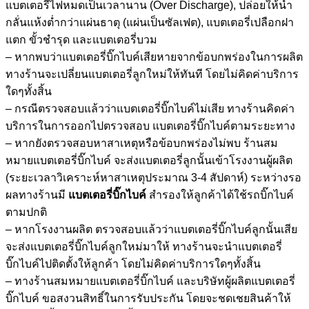
แบตเตอรี่ไฟหมดเป็นเวลานาน (Over Discharge), ปล่อยให้น้ำ
กลั่นแห้งต่ำกว่าแผ่นธาตุ (แผ่นเป็นซัลเฟต), แบตเตอรี่เปลือกฝา
แตก ขั้วชำรุด และแบตเตอรี่บวม
– หากพบว่าแบตเตอรี่บิ๊กไบค์เสียหายจากข้อบกพร่องในการผลิต
ทางร้านจะเปลี่ยนแบตเตอรี่ลูกใหม่ให้ทันที โดยไม่คิดค่าบริการ
ใดๆทั้งสิ้น
– กรณีตรวจสอบแล้วว่าแบตเตอรี่บิ๊กไบค์ไม่เสีย ทางร้านคิดค่า
บริการในการออกไปตรวจสอบ แบตเตอรี่บิ๊กไบค์ตามระยะทาง
– หากยังตรวจสอบหาสาเหตุหรือข้อบกพร่องไม่พบ ร้านสม
หมายแบตเตอรี่บิ๊กไบค์ จะส่งแบตเตอรี่ลูกนั้นเข้าโรงงานผู้ผลิต
(ระยะเวลาวิเคราะห์หาสาเหตุประมาณ 3-4 สัปดาห์) ระหว่างรอ
ผลทางร้านมี
แบตเตอรี่บิ๊กไบค์
สำรองให้ลูกค้าได้ใช้รถบิ๊กไบค์
ตามปกติ
– หากโรงงานผลิต ตรวจสอบแล้วว่าแบตเตอรี่บิ๊กไบค์ลูกนั้นเสีย
จะส่งแบตเตอรี่บิ๊กไบค์ลูกใหม่มาให้ ทางร้านจะนำแบตเตอรี่
บิ๊กไบค์ไปติดตั้งให้ลูกค้า โดยไม่คิดค่าบริการใดๆทั้งสิ้น
– ทางร้านสมหมายแบตเตอรี่บิ๊กไบค์ และบริษัทผู้ผลิตแบตเตอรี่
บิ๊กไบค์ ขอสงวนสิทธิ์ในการรับประกัน โดยจะชดเชยสินค้าให้