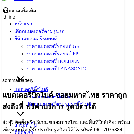
สอบถามเพิ่มเติม
id line :
@gmi9790i
หน้าแรก
เลือกแบตเตอรี่ตามรุ่นรถ
ยี่ห้อแบตเตอรี่รถยนต์
ราคาแบตเตอรี่รถยนต์ GS
ราคาแบตเตอรี่รถยนต์ FB
ราคาแบตเตอรี่ BOLIDEN
ราคาแบตเตอรี่ PANASONIC
sommaibattery
แบตเตอรี่บิ๊กไบค์
แบตเตอรี่บิ๊กไบค์ ซอยมหาดไทย ราคาถูก
ราคาแบตเตอรี่บิ๊กไบค์
เลือกแบตเตอรี่ตามรุ่นรถบิ๊กไบค์
ส่งถึงที่ ฟรีค่าบริการ รูดบัตรได้
ส่งฟรี ติดตั้งฟรี บริเวณ ซอยมหาดไทย และพื้นที่ใกล้เคียง พร้อม
สาระทั่วไป
เช็คระบบไฟ มีรับประกัน รูดบัตรได้ โทรศัพท์ 061-7075884,
ติดต่อเรา