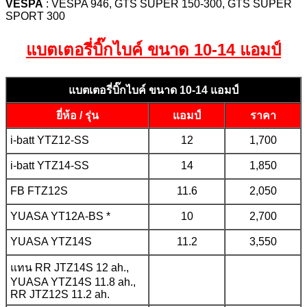
VESPA
: VESPA 946, GTS SUPER 150-300, GTS SUPER
SPORT 300
แบตเตอรี่บิ๊กไบค์ ขนาด 10-14 แอมป์
แบตเตอรี่บิ๊กไบค์ ขนาด 10-14 แอมป์
ยี่ห้อ / รุ่น
แอมป์
ราคา
i-batt YTZ12-SS
12
1,700
i-batt YTZ14-SS
14
1,850
FB FTZ12S
11.6
2,050
YUASA YT12A-BS *
10
2,700
YUASA YTZ14S
11.2
3,550
แทน RR JTZ14S 12 ah.,
YUASA YTZ14S 11.8 ah.,
RR JTZ12S 11.2 ah.