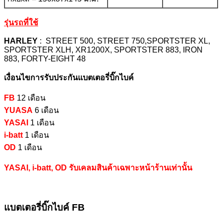
รุ่นรถที่ใช้
HARLEY
: STREET 500, STREET 750,SPORTSTER XL,
SPORTSTER XLH, XR1200X, SPORTSTER 883, IRON
883, FORTY-EIGHT 48
เงื่อนไขการรับประกันแบตเตอรี่บิ๊กไบค์
FB
12 เดือน
YUASA
6 เดือน
YASAI
1 เดือน
i-batt
1 เดือน
OD
1 เดือน
YASAI, i-batt, OD รับเคลมสินค้าเฉพาะหน้าร้านเท่านั้น
แบตเตอรี่บิ๊กไบค์ FB