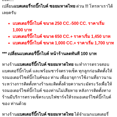
เปลี่ยน
แบตเตอรี่รถบิ๊กไบค์ ซอยมหาดไทย
ด่วน !!! โทรหาเราได้
เลยครับ
แบตเตอรี่บิ๊กไบค์ ขนาด 250 CC.-500 CC. ราคาเริ่ม
1,000 บาท
แบตเตอรี่บิ๊กไบค์ ขนาด 650 CC.+ ราคาเริ่ม 1,450 บาท
แบตเตอรี่บิ๊กไบค์ ขนาด 1,000 CC.+ ราคาเริ่ม 1,700 บาท
*** เปลี่ยนแบตเตอรี่บิ๊กไบค์ หน้าร้านลดทันที 100 บาท
ทางร้าน
แบตเตอรี่บิ๊กไบค์ ซอยมหาดไทย
จะทำการตรวจสอบ
แบตเตอรี่บิ๊กไบค์ และพร้อมชาร์จตรวจเช็ค ทุกลูกก่อนติดตั้งให้
รถมอเตอร์ไซค์บิ๊กไบค์ของ ท่าน เพื่ออายุการใช้งานที่ยาวนาน
ระหว่างการติดตั้งทางร้านจะติดตั้งด้วยความระมัดระวังเพื่อให้
รถมอเตอร์ไซค์บิ๊กไบค์ ของท่านไม่เสียหาย หลังการติดตั้งทาง
ร้านมีบริการตรวจเช็คระบบไฟชาร์จให้รถมอเตอร์ไซค์บิ๊กไบค์
ของ ท่านด้วย
ทางร้าน
แบตเตอรี่บิ๊กไบค์ ซอยมหาดไทย
ได้จำแนกแบตเตอรี่