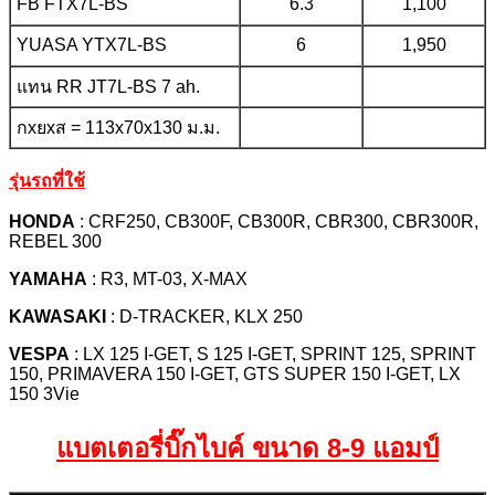
FB FTX7L-BS
6.3
1,100
YUASA YTX7L-BS
6
1,950
แทน RR JT7L-BS 7 ah.
กxยxส = 113x70x130 ม.ม.
รุ่นรถที่ใช้
HONDA
: CRF250, CB300F, CB300R, CBR300, CBR300R,
REBEL 300
YAMAHA
: R3, MT-03, X-MAX
KAWASAKI
: D-TRACKER, KLX 250
VESPA
: LX 125 I-GET, S 125 I-GET, SPRINT 125, SPRINT
150, PRIMAVERA 150 I-GET, GTS SUPER 150 I-GET, LX
150 3Vie
แบตเตอรี่บิ๊กไบค์ ขนาด 8-9 แอมป์