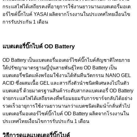
กระแสไฟได้เสถียรคงที่อายุการใช้งานยาวนานแบตเตอรี่มอเต
อร์ไซค์บิ๊กไบค์ YASAI ผลิตจากโรงงานในประเทศไทยเงื่อนไข
การรับประกัน 1 เดือน
แบตเตอรี่บิ๊กไบค์ OD Battery
OD Battery เป็นแบตเตอรี่มอเตอร์ไซค์บิ๊กไบค์สัญชาติไทยภาย
ใต้ปรัชญามาตรฐานญี่ปุ่นสายพันธุ์ไทย OD Battery เป็น
แบตเตอรี่ชนิดแห้งพร้อมใช้งานได้ทันทีนวัตกรรม NANO GEL
ACID ซึ่งผสมเนื้อ GEL และสารกึ่งตัวนำชนิดพิเศษลงไปในตัว
แบตเตอรี่ ด้วยมาตรฐานสินค้าระดับสากลแบตเตอรี่ OD Battery
จ่ายกระแสไฟได้เสถียรคงที่พร้อมยอมรับการขาร์จกลับได้อย่าง
รวดเร็วอายุการใช้งานยาวนานกว่าแบตชนิดเติมนำ้กลั่นทั่วไป
แบตเตอรี่มอเตอร์ไซค์บิ๊กไบค์ OD Battery ผลิตจากโรงงานใน
ประเทศไทยเงื่อนไขการรับประกัน 1 เดือน
วิธีการดูแลแบตเตอรี่บิ๊กไบค์