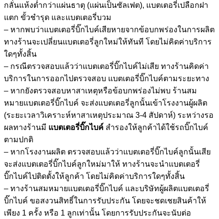
กลั่นแห้งต่ำกว่าแผ่นธาตุ (แผ่นเป็นซัลเฟต), แบตเตอรี่เปลือกฝา
แตก ขั้วชำรุด และแบตเตอรี่บวม
– หากพบว่าแบตเตอรี่บิ๊กไบค์เสียหายจากข้อบกพร่องในการผลิต
ทางร้านจะเปลี่ยนแบตเตอรี่ลูกใหม่ให้ทันที โดยไม่คิดค่าบริการ
ใดๆทั้งสิ้น
– กรณีตรวจสอบแล้วว่าแบตเตอรี่บิ๊กไบค์ไม่เสีย ทางร้านคิดค่า
บริการในการออกไปตรวจสอบ แบตเตอรี่บิ๊กไบค์ตามระยะทาง
– หากยังตรวจสอบหาสาเหตุหรือข้อบกพร่องไม่พบ ร้านสม
หมายแบตเตอรี่บิ๊กไบค์ จะส่งแบตเตอรี่ลูกนั้นเข้าโรงงานผู้ผลิต
(ระยะเวลาวิเคราะห์หาสาเหตุประมาณ 3-4 สัปดาห์) ระหว่างรอ
ผลทางร้านมี
แบตเตอรี่บิ๊กไบค์
สำรองให้ลูกค้าได้ใช้รถบิ๊กไบค์
ตามปกติ
– หากโรงงานผลิต ตรวจสอบแล้วว่าแบตเตอรี่บิ๊กไบค์ลูกนั้นเสีย
จะส่งแบตเตอรี่บิ๊กไบค์ลูกใหม่มาให้ ทางร้านจะนำแบตเตอรี่
บิ๊กไบค์ไปติดตั้งให้ลูกค้า โดยไม่คิดค่าบริการใดๆทั้งสิ้น
– ทางร้านสมหมายแบตเตอรี่บิ๊กไบค์ และบริษัทผู้ผลิตแบตเตอรี่
บิ๊กไบค์ ขอสงวนสิทธิ์ในการรับประกัน โดยจะชดเชยสินค้าให้
เพียง 1 ครั้ง หรือ 1 ลูกเท่านั้น โดยการรับประกันจะนับต่อ