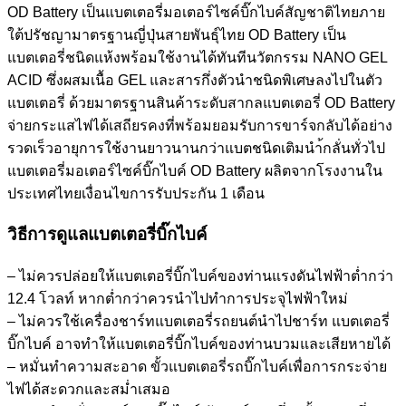
OD Battery เป็นแบตเตอรี่มอเตอร์ไซค์บิ๊กไบค์สัญชาติไทยภาย
ใต้ปรัชญามาตรฐานญี่ปุ่นสายพันธุ์ไทย OD Battery เป็น
แบตเตอรี่ชนิดแห้งพร้อมใช้งานได้ทันทีนวัตกรรม NANO GEL
ACID ซึ่งผสมเนื้อ GEL และสารกึ่งตัวนำชนิดพิเศษลงไปในตัว
แบตเตอรี่ ด้วยมาตรฐานสินค้าระดับสากลแบตเตอรี่ OD Battery
จ่ายกระแสไฟได้เสถียรคงที่พร้อมยอมรับการขาร์จกลับได้อย่าง
รวดเร็วอายุการใช้งานยาวนานกว่าแบตชนิดเติมนำ้กลั่นทั่วไป
แบตเตอรี่มอเตอร์ไซค์บิ๊กไบค์ OD Battery ผลิตจากโรงงานใน
ประเทศไทยเงื่อนไขการรับประกัน 1 เดือน
วิธีการดูแลแบตเตอรี่บิ๊กไบค์
– ไม่ควรปล่อยให้แบตเตอรี่บิ๊กไบค์ของท่านแรงดันไฟฟ้าต่ำกว่า
12.4 โวลท์ หากต่ำกว่าควรนำไปทำการประจุไฟฟ้าใหม่
– ไม่ควรใช้เครื่องชาร์ทแบตเตอรี่รถยนต์นำไปชาร์ท แบตเตอรี่
บิ๊กไบค์ อาจทำให้แบตเตอรี่บิ๊กไบค์ของท่านบวมและเสียหายได้
– หมั่นทำความสะอาด ขั้วแบตเตอรี่รถบิ๊กไบค์เพื่อการกระจ่าย
ไฟได้สะดวกและสม่ำเสมอ