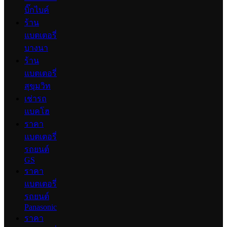
บิ๊กไบค์
ร้าน
แบตเตอรี่
บางนา
ร้าน
แบตเตอรี่
สุขุมวิท
เช่ารถ
แบคโฮ
ราคา
แบตเตอรี่
รถยนต์
GS
ราคา
แบตเตอรี่
รถยนต์
Panasonic
ราคา