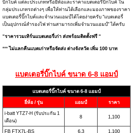
บิ๊กไบค์ แต่ละประเภทหรือยี่ห้อและราคาแบตเตอรี่บิ๊กไบค์ ใน
กลุ่มประเภทรถต่างๆ เพื่อให้ท่านได้เลือกและมองภาพของราคา
แบตเตอรี่บิ๊กไบค์และจำนวนแอมป์ได้โดยง่ายครับ “แบตเตอรี่
เป็นอุปกรณ์สำรองไฟ ท่านสามารถเพิ่มจำนวนแอมป์” ได้ครับ
“ราคารวมเทิร์นแบตเตอรี่เก่า ส่งพร้อมติดตั้งฟรี “
***
ไม่แลกคืนแบตเก่าหรือจัดส่ง ต่างจังหวัด เพิ่ม 100 บาท
แบตเตอรี่บิ๊กไบค์ ขนาด 6-8 แอมป์
แบตเตอรี่บิ๊กไบค์ ขนาด 6-8 แอมป์
ยี่ห้อ / รุ่น
แอมป์
ราคา
i-batt YTZ7-H (รับประกัน 1
8
1,100
เดือน)
FB FTX7L-BS
6.3
1,100