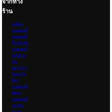
จากทาง
ร้าน
เปลี่ยน
แบตเตอรี่
แบตเตอรี่
กึ่งแห้งกับ
แบตเตอรี่
แห้งต่าง
กัน
อย่างไร ?
ไดชาร์จ
คือ ?
แบตเตอรี่
ติดรถ
แบตเตอรี่
รองรับ
ระบบ