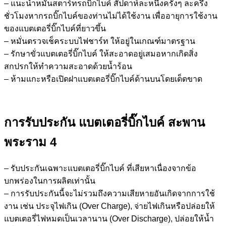
– แนะนำหมั่นสตาร์ทรถบิ๊กไบค์ สัปดาห์ละหนึ่งครั้งๆ ละครึ่ง
ชั่วโมงหากรถบิ๊กไบค์ของท่านไม่ได้ใช้งาน เพื่ออายุการใช้งาน
ของแบตเตอรี่บิ๊กไบค์ที่ยาวขึ้น
– หมั่นตรวจเช็คระบบไฟชาร์ท ให้อยู่ในเกณฑ์มาตรฐาน
– รักษาขั่วแบตเตอรี่บิ๊กไบค์ ให้สะอาดอยู่เสมอหากเกิดสิ่ง
สกปรกให้ทำความสะอาดด้วยน้ำร้อน
– ห้ามแกะหรือเปิดฝาแบตเตอรี่บิ๊กไบค์ด้านบนโดยเด็ดขาด
การรับประกัน
แบตเตอรี่บิ๊กไบค์ สะพาน
พระราม 4
– รับประกันเฉพาะแบตเตอรี่บิ๊กไบค์ ที่เสียหาเนื่องจากข้อ
บกพร่องในการผลิตเท่านั้น
– การรับประกันนี้จะไม่รวมถึงความเสียหายอันเกิดจากการใช้
งาน เช่น ประจุไฟเกิน (Over Charge), จ่ายไฟเกินหรือปล่อยให้
แบตเตอรี่ไฟหมดเป็นเวลานาน (Over Discharge), ปล่อยให้น้ำ