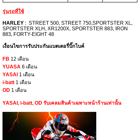
รุ่นรถที่ใช้
HARLEY
: STREET 500, STREET 750,SPORTSTER XL,
SPORTSTER XLH, XR1200X, SPORTSTER 883, IRON
883, FORTY-EIGHT 48
เงื่อนไขการรับประกันแบตเตอรี่บิ๊กไบค์
FB
12 เดือน
YUASA
6 เดือน
YASAI
1 เดือน
i-batt
1 เดือน
OD
1 เดือน
YASAI, i-batt, OD รับเคลมสินค้าเฉพาะหน้าร้านเท่านั้น