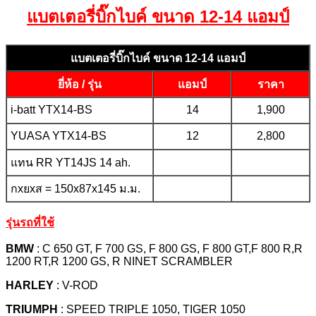
แบตเตอรี่บิ๊กไบค์ ขนาด 12-14 แอมป์
แบตเตอรี่บิ๊กไบค์ ขนาด 12-14 แอมป์
ยี่ห้อ / รุ่น
แอมป์
ราคา
i-batt YTX14-BS
14
1,900
YUASA YTX14-BS
12
2,800
แทน RR YT14JS 14 ah.
กxยxส = 150x87x145 ม.ม.
รุ่นรถที่ใช้
BMW
: C 650 GT, F 700 GS, F 800 GS, F 800 GT,F 800 R,R
1200 RT,R 1200 GS, R NINET SCRAMBLER
HARLEY
: V-ROD
TRIUMPH
: SPEED TRIPLE 1050, TIGER 1050