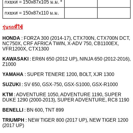
กxยxส = 150x87x105 ม.ม. *
กxยxส = 150x87x110 ม.ม.
รุ่นรถที่ใช้
HONDA
: FORZA 300 (2014-17), CTX700N, CTX700N DCT,
NC750X, CRF AFRICA TWIN, X-ADV 750, CB1100EX,
VFR1200X, CTX1300
KAWASAKI
: ER6N 650 (2012 UP), NINJA 650 (2012-2016),
Z1000
YAMAHA
: SUPER TENERE 1200, BOLT, XJR 1300
SUZUKI
: SV 650, GSX-750, GSX-S1000, GSX-R1000
KTM
: ADVENTURE 1050, ADVENTURE 1190, SUPER
DUKE 1290 (2000-2013), SUPER ADVENTURE, RC8 1190
BENELLI
: BN 600, TNT 899
TRIUMPH
: NEW TIGER 800 (2017 UP), NEW TIGER 1200
(2017 UP)