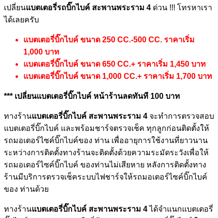
เปลี่ยน
แบตเตอรี่รถบิ๊กไบค์ สะพานพระราม 4
ด่วน !!! โทรหาเรา
ได้เลยครับ
แบตเตอรี่บิ๊กไบค์ ขนาด 250 CC.-500 CC. ราคาเริ่ม
1,000 บาท
แบตเตอรี่บิ๊กไบค์ ขนาด 650 CC.+ ราคาเริ่ม 1,450 บาท
แบตเตอรี่บิ๊กไบค์ ขนาด 1,000 CC.+ ราคาเริ่ม 1,700 บาท
*** เปลี่ยนแบตเตอรี่บิ๊กไบค์ หน้าร้านลดทันที 100 บาท
ทางร้าน
แบตเตอรี่บิ๊กไบค์ สะพานพระราม 4
จะทำการตรวจสอบ
แบตเตอรี่บิ๊กไบค์ และพร้อมชาร์จตรวจเช็ค ทุกลูกก่อนติดตั้งให้
รถมอเตอร์ไซค์บิ๊กไบค์ของ ท่าน เพื่ออายุการใช้งานที่ยาวนาน
ระหว่างการติดตั้งทางร้านจะติดตั้งด้วยความระมัดระวังเพื่อให้
รถมอเตอร์ไซค์บิ๊กไบค์ ของท่านไม่เสียหาย หลังการติดตั้งทาง
ร้านมีบริการตรวจเช็คระบบไฟชาร์จให้รถมอเตอร์ไซค์บิ๊กไบค์
ของ ท่านด้วย
ทางร้าน
แบตเตอรี่บิ๊กไบค์ สะพานพระราม 4
ได้จำแนกแบตเตอรี่