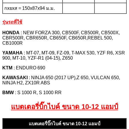
กxยxส = 150x87x94 ม.ม.
รุ่นรถที่ใช้
HONDA
: NEW FORZA 300, CB500F, CB500R, CB500X,
CBR500R, CBR650R, CB650F, CB650R,REBEL 500,
CB1000R
YAMAHA
: MT-07, MT-09, FZ-09, T-MAX 530, YZF R6, XSR
900, MT-10, YZF-R1 (04-15), Z650
KTM
: ENDURO 690
KAWASAKI
: NINJA 650 (2017 UP),Z 650, VULCAN 650,
NINJA H2, ZX10R ABS
BMW
: S 1000 R, S 1000 RR
แบตเตอรี่บิ๊กไบค์ ขนาด 10-12 แอมป์
แบตเตอรี่บิ๊กไบค์ ขนาด 10-12 แอมป์