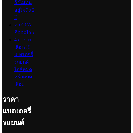
ถึงไม่ทน
อยู่ไม่ถึง 2
ปี
ค่า CCA
คืออะไร ?
4 อาการ
เตือน !!!
แบตเตอรี่
รถยนต์
ใกล้หมด
หรือแบต
เสื่อม
ราคา
แบตเตอรี่
รถยนต์