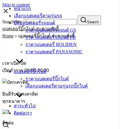
Skip to content
หน้าแรก
เลือกแบตเตอรี่ตามรุ่นรถ
Search for:
Search
ยี่ห้อแบตเตอรี่รถยนต์
แบตเตอรี่บิ๊กไบค์ สะพานซังฮี้
ราคาแบตเตอรี่รถยนต์ GS
Home
»
แบตเตอรี่บิ๊กไบค์ สะพานซังฮี้
ราคาแบตเตอรี่รถยนต์ FB
ราคาแบตเตอรี่ BOLIDEN
ราคาแบตเตอรี่ PANASONIC
เวลาเปิด-ปิด
เปิดทำการ 08:00-20:00
แบตเตอรี่บิ๊กไบค์
ราคาแบตเตอรี่บิ๊กไบค์
เลือกแบตเตอรี่ตามรุ่นรถบิ๊กไบค์
ยินดีรับบัตรเครดิต
ทุกธนาคาร
สาระทั่วไป
ติดต่อเรา
ติดต่อ
061-707-5884
,
062-083-5445