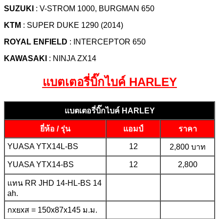
SUZUKI
: V-STROM 1000, BURGMAN 650
KTM
: SUPER DUKE 1290 (2014)
ROYAL ENFIELD
: INTERCEPTOR 650
KAWASAKI
: NINJA ZX14
แบตเตอรี่บิ๊กไบค์ HARLEY
แบตเตอรี่บิ๊กไบค์ HARLEY
ยี่ห้อ / รุ่น
แอมป์
ราคา
YUASA YTX14L-BS
12
2,800 บาท
YUASA YTX14-BS
12
2,800
แทน RR JHD 14-HL-BS 14
ah.
กxยxส = 150x87x145 ม.ม.