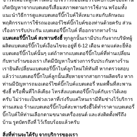
เกิดปัญหาจากแบตเตอรี่เสื่อมสภาพตามการใช้งาน พร้อมทั้ง
แนะนำวิธีการดูแลแบตเตอรี่บิ๊กไบค์ให้เหมาะสมกับลักษณะ
พฤติกรรมการใช้รถมอเตอร์ไซค์บิ๊กไบค์ของท่านด้วยครับ ส่วน
เรื่องการรับประกัน แบตเตอรี่บิ๊กไบค์ ที่ออกจากทางร้าน
แบตเตอรี่บิ๊กไบค์ สะพานซังฮี้
ทุกลูกนั้นเรามีประกันจากบริษัทผู้
ผลิตแบตเตอรี่บิ๊กไบค์เงื่อนไขจะอยู่ที่ 6-12 เดือน ตามแต่ละยี่ห้อ
แบตเตอรี่บิ๊กไบค์นั้นๆ แต่ถ้าหากแบตเตอรี่บิ๊กไบค์ที่ท่านเปลี่ยน
กับทางร้านของเรา เกิดมีปัญหาในช่วงการรับประกันทางร้าน
เรายินดีเปลี่ยนแบตเตอรี่บิ๊กไบค์ลูกใหม่ให้ทันที หากตรวจสอบ
แล้วว่าแบตเตอรี่บิ๊กไบค์ลูกนั้นเสียหายจากสายการผลิตจริง หาก
ท่านมีปัญหารถมอเตอร์ไซค์บิ๊กไบค์แบตเตอรี่ หมดพื้นที่สะพาน
ซังฮี้ หรือพื้นที่ใกล้เคียง โทรสั่งแบตเตอรี่บิ๊กไบค์กับเราได้เลย
ครับ ไม่ว่าจะเป็นช่วงเวลาที่เร่งรีบแค่ไหนเรามีทีมช่างไว้บริการ
ท่านเสมอ ร้านแบตเตอรี่บิ๊กไบค์สะพานซังฮี้ได้ทำราคาแบตเตอรี่
บิ๊กไบค์ให้ท่านเลือกตามขนาดเครื่องยนต์ และส่งติดตั้งฟรีถึง
บ้าน รูดบัตรถึงที่ ไว้เรียบร้อยแล้วครับ
สิ่งที่ท่านจะได้รับ จากบริการของเรา