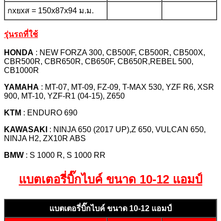
กxยxส = 150x87x94 ม.ม.
รุ่นรถที่ใช้
HONDA
: NEW FORZA 300, CB500F, CB500R, CB500X,
CBR500R, CBR650R, CB650F, CB650R,REBEL 500,
CB1000R
YAMAHA
: MT-07, MT-09, FZ-09, T-MAX 530, YZF R6, XSR
900, MT-10, YZF-R1 (04-15), Z650
KTM
: ENDURO 690
KAWASAKI
: NINJA 650 (2017 UP),Z 650, VULCAN 650,
NINJA H2, ZX10R ABS
BMW
: S 1000 R, S 1000 RR
แบตเตอรี่บิ๊กไบค์ ขนาด 10-12 แอมป์
แบตเตอรี่บิ๊กไบค์ ขนาด 10-12 แอมป์