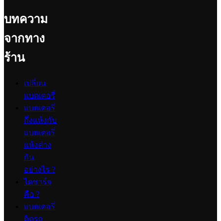
บทความ
จากทาง
ร้าน
เปลี่ยน
แบตเตอรี่
แบตเตอรี่
กึ่งแห้งกับ
แบตเตอรี่
แห้งต่าง
กัน
อย่างไร ?
ไดชาร์จ
คือ ?
แบตเตอรี่
ติดรถ