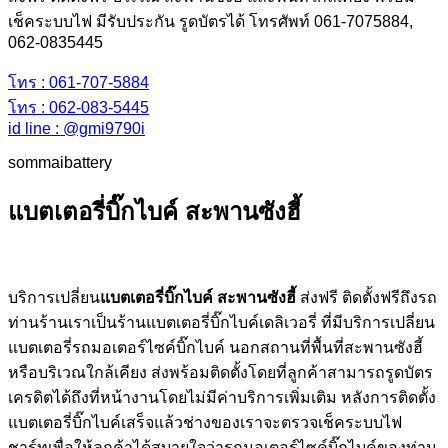
เช็คระบบไฟ มีรับประกัน รูดบัตรได้ โทรศัพท์ 061-7075884,
062-0835445
โทร : 061-707-5884
โทร : 062-083-5445
id line : @gmi9790i
sommaibattery
แบตเตอรี่บิ๊กไบค์ สะพานซังฮี้
บริการเปลี่ยน
แบตเตอรี่บิ๊กไบค์ สะพานซังฮี้
ส่งฟรี ติดตั้งฟรีถึงรถ
ท่านร้านเราเป็นร้านแบตเตอรี่บิ๊กไบค์เดลิเวอรี่ ที่มีบริการเปลี่ยน
แบตเตอรี่รถมอเตอร์ไซค์บิ๊กไบค์ นอกสถานที่พื้นที่สะพานซังฮี้
หรือบริเวณใกล้เคียง ส่งพร้อมติดตั้งโดยที่ลูกค้าสามารถรูดบัตร
เครดิตได้ถึงที่หน้างานโดยไม่มีค่าบริการเพิ่มเติม หลังการติดตั้ง
แบตเตอรี่บิ๊กไบค์เสร็จแล้วช่างของเราจะตรวจเช็คระบบไฟ
ชาร์ทเพื่อให้ลูกค้าได้สบายใจว่ารถมอเตอร์ไซค์บิ๊กไบค์ของท่าน