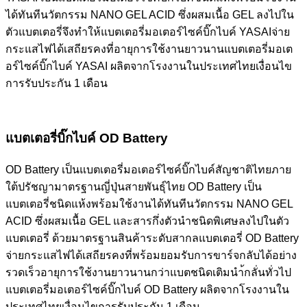
ได้ทันทีนวัตกรรม NANO GEL ACID ซึ่งผสมเนื้อ GEL ลงไปใน
ตัวแบตเตอรี่จึงทำให้แบตเตอรี่มอเตอร์ไซค์บิ๊กไบค์ YASAIจ่าย
กระแสไฟได้เสถียรคงที่อายุการใช้งานยาวนานแบตเตอรี่มอเต
อร์ไซค์บิ๊กไบค์ YASAI ผลิตจากโรงงานในประเทศไทยเงื่อนไข
การรับประกัน 1 เดือน
แบตเตอรี่บิ๊กไบค์ OD Battery
OD Battery เป็นแบตเตอรี่มอเตอร์ไซค์บิ๊กไบค์สัญชาติไทยภาย
ใต้ปรัชญามาตรฐานญี่ปุ่นสายพันธุ์ไทย OD Battery เป็น
แบตเตอรี่ชนิดแห้งพร้อมใช้งานได้ทันทีนวัตกรรม NANO GEL
ACID ซึ่งผสมเนื้อ GEL และสารกึ่งตัวนำชนิดพิเศษลงไปในตัว
แบตเตอรี่ ด้วยมาตรฐานสินค้าระดับสากลแบตเตอรี่ OD Battery
จ่ายกระแสไฟได้เสถียรคงที่พร้อมยอมรับการขาร์จกลับได้อย่าง
รวดเร็วอายุการใช้งานยาวนานกว่าแบตชนิดเติมนำ้กลั่นทั่วไป
แบตเตอรี่มอเตอร์ไซค์บิ๊กไบค์ OD Battery ผลิตจากโรงงานใน
ประเทศไทยเงื่อนไขการรับประกัน 1 เดือน