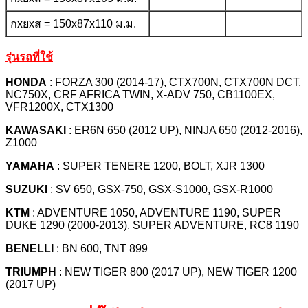
กxยxส = 150x87x110 ม.ม.
รุ่นรถที่ใช้
HONDA
: FORZA 300 (2014-17), CTX700N, CTX700N DCT,
NC750X, CRF AFRICA TWIN, X-ADV 750, CB1100EX,
VFR1200X, CTX1300
KAWASAKI
: ER6N 650 (2012 UP), NINJA 650 (2012-2016),
Z1000
YAMAHA
: SUPER TENERE 1200, BOLT, XJR 1300
SUZUKI
: SV 650, GSX-750, GSX-S1000, GSX-R1000
KTM
: ADVENTURE 1050, ADVENTURE 1190, SUPER
DUKE 1290 (2000-2013), SUPER ADVENTURE, RC8 1190
BENELLI
: BN 600, TNT 899
TRIUMPH
: NEW TIGER 800 (2017 UP), NEW TIGER 1200
(2017 UP)