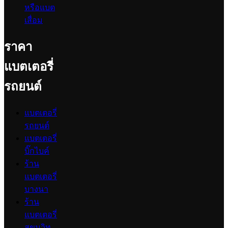
หรือแบต
เสื่อม
ราคา
แบตเตอรี่
รถยนต์
แบตเตอรี่
รถยนต์
แบตเตอรี่
บิ๊กไบค์
ร้าน
แบตเตอรี่
บางนา
ร้าน
แบตเตอรี่
สุขุมวิท