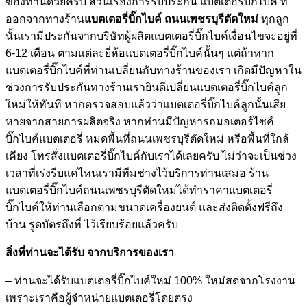
ของท่านด้วยครับ ส่วนเรื่องการรับประกัน แบตเตอรี่บิ๊กไบค์ ที่
ออกจากทางร้าน
แบตเตอรี่บิ๊กไบค์ ถนนเพชรบุรีตัดใหม่
ทุกลูก
นั้นเรามีประกันจากบริษัทผู้ผลิตแบตเตอรี่บิ๊กไบค์เงื่อนไขจะอยู่ที่
6-12 เดือน ตามแต่ละยี่ห้อแบตเตอรี่บิ๊กไบค์นั้นๆ แต่ถ้าหาก
แบตเตอรี่บิ๊กไบค์ที่ท่านเปลี่ยนกับทางร้านของเรา เกิดมีปัญหาใน
ช่วงการรับประกันทางร้านเรายินดีเปลี่ยนแบตเตอรี่บิ๊กไบค์ลูก
ใหม่ให้ทันที หากตรวจสอบแล้วว่าแบตเตอรี่บิ๊กไบค์ลูกนั้นเสีย
หายจากสายการผลิตจริง หากท่านมีปัญหารถมอเตอร์ไซค์
บิ๊กไบค์แบตเตอรี่ หมดพื้นที่ถนนเพชรบุรีตัดใหม่ หรือพื้นที่ใกล้
เคียง โทรสั่งแบตเตอรี่บิ๊กไบค์กับเราได้เลยครับ ไม่ว่าจะเป็นช่วง
เวลาที่เร่งรีบแค่ไหนเรามีทีมช่างไว้บริการท่านเสมอ ร้าน
แบตเตอรี่บิ๊กไบค์ถนนเพชรบุรีตัดใหม่ได้ทำราคาแบตเตอรี่
บิ๊กไบค์ให้ท่านเลือกตามขนาดเครื่องยนต์ และส่งติดตั้งฟรีถึง
บ้าน รูดบัตรถึงที่ ไว้เรียบร้อยแล้วครับ
สิ่งที่ท่านจะได้รับ จากบริการของเรา
– ท่านจะได้รับแบตเตอรี่บิ๊กไบค์ใหม่ 100% ใหม่สดจากโรงงาน
เพราะเราคือผู้จำหน่ายแบตเตอรี่โดยตรง