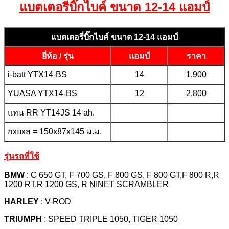
แบตเตอรี่บิ๊กไบค์ ขนาด 12-14 แอมป์
แบตเตอรี่บิ๊กไบค์ ขนาด 12-14 แอมป์
ยี่ห้อ / รุ่น
แอมป์
ราคา
i-batt YTX14-BS
14
1,900
YUASA YTX14-BS
12
2,800
แทน RR YT14JS 14 ah.
กxยxส = 150x87x145 ม.ม.
รุ่นรถที่ใช้
BMW
: C 650 GT, F 700 GS, F 800 GS, F 800 GT,F 800 R,R
1200 RT,R 1200 GS, R NINET SCRAMBLER
HARLEY
: V-ROD
TRIUMPH
: SPEED TRIPLE 1050, TIGER 1050