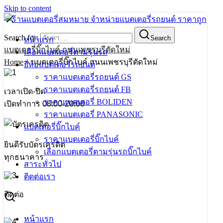
Skip to content
Search for:
Search
หน้าแรก
แบตเตอรี่บิ๊กไบค์ ถนนเพชรบุรีตัดใหม่
เลือกแบตเตอรี่ตามรุ่นรถ
Home
»
แบตเตอรี่บิ๊กไบค์ ถนนเพชรบุรีตัดใหม่
ยี่ห้อแบตเตอรี่รถยนต์
ราคาแบตเตอรี่รถยนต์ GS
ราคาแบตเตอรี่รถยนต์ FB
เวลาเปิด-ปิด
ราคาแบตเตอรี่ BOLIDEN
เปิดทำการ 08:00-20:00
ราคาแบตเตอรี่ PANASONIC
แบตเตอรี่บิ๊กไบค์
ราคาแบตเตอรี่บิ๊กไบค์
ยินดีรับบัตรเครดิต
เลือกแบตเตอรี่ตามรุ่นรถบิ๊กไบค์
ทุกธนาคาร
สาระทั่วไป
ติดต่อเรา
ติดต่อ
061-707-5884
,
062-083-5445
หน้าแรก