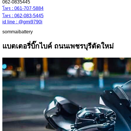
062-0835445
โทร : 061-707-5884
โทร : 062-083-5445
id line : @gmi9790i
sommaibattery
แบตเตอรี่บิ๊กไบค์ ถนนเพชรบุรีตัดใหม่