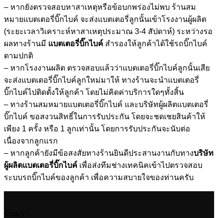
– หากยังตรวจสอบหาสาเหตุหรือข้อบกพร่องไม่พบ ร้านสม
หมายแบตเตอรี่บิ๊กไบค์ จะส่งแบตเตอรี่ลูกนั้นเข้าโรงงานผู้ผลิต
(ระยะเวลาวิเคราะห์หาสาเหตุประมาณ 3-4 สัปดาห์) ระหว่างรอ
ผลทางร้านมี
แบตเตอรี่บิ๊กไบค์
สำรองให้ลูกค้าได้ใช้รถบิ๊กไบค์
ตามปกติ
– หากโรงงานผลิต ตรวจสอบแล้วว่าแบตเตอรี่บิ๊กไบค์ลูกนั้นเสีย
จะส่งแบตเตอรี่บิ๊กไบค์ลูกใหม่มาให้ ทางร้านจะนำแบตเตอรี่
บิ๊กไบค์ไปติดตั้งให้ลูกค้า โดยไม่คิดค่าบริการใดๆทั้งสิ้น
– ทางร้านสมหมายแบตเตอรี่บิ๊กไบค์ และบริษัทผู้ผลิตแบตเตอรี่
บิ๊กไบค์ ขอสงวนสิทธิ์ในการรับประกัน โดยจะชดเชยสินค้าให้
เพียง 1 ครั้ง หรือ 1 ลูกเท่านั้น โดยการรับประกันจะนับต่อ
เนื่องจากลูกแรก
– หากลูกค้ายังมีข้อสงสัยทางร้านยินดีประสานงานกับทาง
บริษัท
ผู้ผลิตแบตเตอรี่บิ๊กไบค์
เพื่อส่งทีมช่างเทคนิคเข้าไปตรวจสอบ
ระบบรถบิ๊กไบค์ของลูกค้า เพื่อความสบายใจของท่านครับ
ร้านเรา