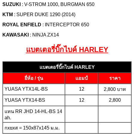
SUZUKI
: V-STROM 1000, BURGMAN 650
KTM
: SUPER DUKE 1290 (2014)
ROYAL ENFIELD
: INTERCEPTOR 650
KAWASAKI
: NINJA ZX14
แบตเตอรี่บิ๊กไบค์ HARLEY
แบตเตอรี่บิ๊กไบค์ HARLEY
ยี่ห้อ / รุ่น
แอมป์
ราคา
YUASA YTX14L-BS
12
2,800 บาท
YUASA YTX14-BS
12
2,800
แทน RR JHD 14-HL-BS 14
ah.
กxยxส = 150x87x145 ม.ม.