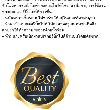
ชั่วโมงหากรถบิ๊กไบค์ของท่านไม่ได้ใช้งาน เพื่ออายุการใช้งาน
ของแบตเตอรี่บิ๊กไบค์ที่ยาวขึ้น
– หมั่นตรวจเช็คระบบไฟชาร์ท ให้อยู่ในเกณฑ์มาตรฐาน
– รักษาขั่วแบตเตอรี่บิ๊กไบค์ ให้สะอาดอยู่เสมอหากเกิดสิ่ง
สกปรกให้ทำความสะอาดด้วยน้ำร้อน
– ห้ามแกะหรือเปิดฝาแบตเตอรี่บิ๊กไบค์ด้านบนโดยเด็ดขาด