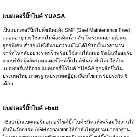
แบตเตอรี่บิ๊กไบค์ YUASA
เป็นแบตเตอรี่บิ๊กไบค์ชนิดแห้ง SMF (Sael Maintenance Free)
ตลอดอายุการใช้งานไม่ต้องเติมน้ำกลั่น โครงแผ่นธาตุเป็นน
สูตรพิเศษ สำรองไฟได้นานกว่าแม้ไม่ได้ใช้รถเป็นเวลานาน
ชาร์ทไฟกลับอย่างรวดเร็วพร้อมใช้งานได้เสมอ จึงเป็นที่ยอมรับ
จากบริษัทผู้ผลิตรถมอเตอร์ไซค์บิ๊กไบค์ชั้นนำทั่วโลกให้เป็น
แบตเตอรี่แท้ติดรถ แบตเตอรี่บิ๊กไบค์ YUASA ถูกผลิตขึ้นใน
ประเทศไทย มาตรฐานประเทศญี่ปุ่น เงื่อนไขการรับประกัน 6
เดือน
แบตเตอรี่บิ๊กไบค์ i-batt
i-Batt เป็นแบตเตอรี่มอเตอร์ไซค์บิ๊กไบค์ชนิดแห้งพร้อมใช้งานได้
ทันทีนวัตกรรม AGM separator ให้กำลังไฟสูงตามมาตราฐาน