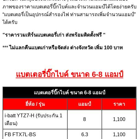
ภาพของราคาแบตเตอรี่บิ๊กไบค์และจำนวนแอมป์ได้โดยง่ายครับ
“แบตเตอรี่เป็นอุปกรณ์สำรองไฟ ท่านสามารถเพิ่มจำนวนแอมป์”
ได้ครับ
“ราคารวมเทิร์นแบตเตอรี่เก่า ส่งพร้อมติดตั้งฟรี “
***
ไม่แลกคืนแบตเก่าหรือจัดส่ง ต่างจังหวัด เพิ่ม 100 บาท
แบตเตอรี่บิ๊กไบค์ ขนาด 6-8 แอมป์
แบตเตอรี่บิ๊กไบค์ ขนาด 6-8 แอมป์
ยี่ห้อ / รุ่น
แอมป์
ราคา
i-batt YTZ7-H (รับประกัน 1
8
1,100
เดือน)
FB FTX7L-BS
6.3
1,100