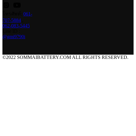
โทรศัพท์:
061-
707-5884
,
062-083-5445
Line ID :
@gmi9790i
©2022 SOMMAIBATTERY.COM ALL RIGHTS RESERVED.