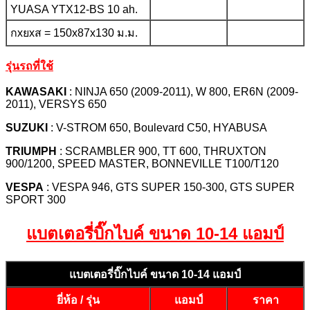
YUASA YTX12-BS 10 ah.
กxยxส = 150x87x130 ม.ม.
รุ่นรถที่ใช้
KAWASAKI
: NINJA 650 (2009-2011), W 800, ER6N (2009-
2011), VERSYS 650
SUZUKI
: V-STROM 650, Boulevard C50, HYABUSA
TRIUMPH
: SCRAMBLER 900, TT 600, THRUXTON
900/1200, SPEED MASTER, BONNEVILLE T100/T120
VESPA
: VESPA 946, GTS SUPER 150-300, GTS SUPER
SPORT 300
แบตเตอรี่บิ๊กไบค์ ขนาด 10-14 แอมป์
แบตเตอรี่บิ๊กไบค์ ขนาด 10-14 แอมป์
ยี่ห้อ / รุ่น
แอมป์
ราคา