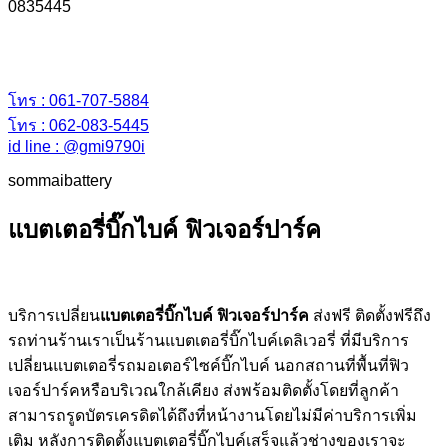
0835445
โทร : 061-707-5884
โทร : 062-083-5445
id line : @gmi9790i
sommaibattery
แบตเตอรี่บิ๊กไบค์ ฟิวเจอร์ปาร์ค
บริการเปลี่ยน
แบตเตอรี่บิ๊กไบค์ ฟิวเจอร์ปาร์ค
ส่งฟรี ติดตั้งฟรีถึง
รถท่านร้านเราเป็นร้านแบตเตอรี่บิ๊กไบค์เดลิเวอรี่ ที่มีบริการ
เปลี่ยนแบตเตอรี่รถมอเตอร์ไซค์บิ๊กไบค์ นอกสถานที่พื้นที่ฟิว
เจอร์ปาร์คหรือบริเวณใกล้เคียง ส่งพร้อมติดตั้งโดยที่ลูกค้า
สามารถรูดบัตรเครดิตได้ถึงที่หน้างานโดยไม่มีค่าบริการเพิ่ม
เติม หลังการติดตั้งแบตเตอรี่บิ๊กไบค์เสร็จแล้วช่างของเราจะ