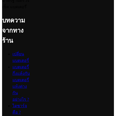
มาตรฐานตรวจ
เช็ค แบตเตอรี่
บทความ
จากทาง
ร้าน
เปลี่ยน
แบตเตอรี่
แบตเตอรี่
กึ่งแห้งกับ
แบตเตอรี่
แห้งต่าง
กัน
อย่างไร ?
ไดชาร์จ
คือ ?