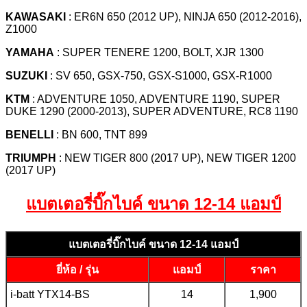
KAWASAKI
: ER6N 650 (2012 UP), NINJA 650 (2012-2016),
Z1000
YAMAHA
: SUPER TENERE 1200, BOLT, XJR 1300
SUZUKI
: SV 650, GSX-750, GSX-S1000, GSX-R1000
KTM
: ADVENTURE 1050, ADVENTURE 1190, SUPER
DUKE 1290 (2000-2013), SUPER ADVENTURE, RC8 1190
BENELLI
: BN 600, TNT 899
TRIUMPH
: NEW TIGER 800 (2017 UP), NEW TIGER 1200
(2017 UP)
แบตเตอรี่บิ๊กไบค์ ขนาด 12-14 แอมป์
แบตเตอรี่บิ๊กไบค์ ขนาด 12-14 แอมป์
ยี่ห้อ / รุ่น
แอมป์
ราคา
i-batt YTX14-BS
14
1,900