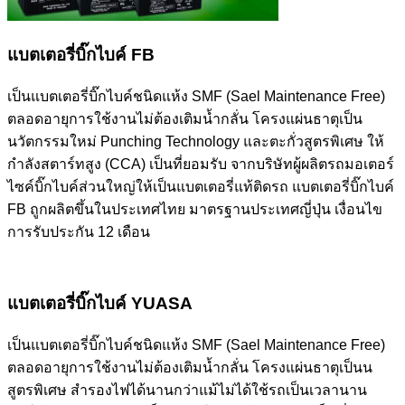
แบตเตอรี่บิ๊กไบค์ FB
เป็นแบตเตอรี่บิ๊กไบค์ชนิดแห้ง SMF (Sael Maintenance Free)
ตลอดอายุการใช้งานไม่ต้องเติมน้ำกลั่น โครงแผ่นธาตุเป็น
นวัตกรรมใหม่ Punching Technology และตะกั่วสูตรพิเศษ ให้
กำลังสตาร์ทสูง (CCA) เป็นที่ยอมรับ จากบริษัทผู้ผลิตรถมอเตอร์
ไซค์บิ๊กไบค์ส่วนใหญ่ให้เป็นแบตเตอรี่แท้ติดรถ แบตเตอรี่บิ๊กไบค์
FB ถูกผลิตขึ้นในประเทศไทย มาตรฐานประเทศญี่ปุ่น เงื่อนไข
การรับประกัน 12 เดือน
แบตเตอรี่บิ๊กไบค์ YUASA
เป็นแบตเตอรี่บิ๊กไบค์ชนิดแห้ง SMF (Sael Maintenance Free)
ตลอดอายุการใช้งานไม่ต้องเติมน้ำกลั่น โครงแผ่นธาตุเป็นน
สูตรพิเศษ สำรองไฟได้นานกว่าแม้ไม่ได้ใช้รถเป็นเวลานาน