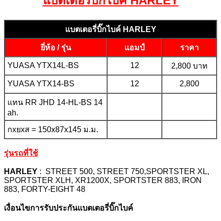
แบตเตอรี่บิ๊กไบค์ HARLEY
แบตเตอรี่บิ๊กไบค์ HARLEY
ยี่ห้อ / รุ่น
แอมป์
ราคา
YUASA YTX14L-BS
12
2,800 บาท
YUASA YTX14-BS
12
2,800
แทน RR JHD 14-HL-BS 14
ah.
กxยxส = 150x87x145 ม.ม.
รุ่นรถที่ใช้
HARLEY
: STREET 500, STREET 750,SPORTSTER XL,
SPORTSTER XLH, XR1200X, SPORTSTER 883, IRON
883, FORTY-EIGHT 48
เงื่อนไขการรับประกันแบตเตอรี่บิ๊กไบค์