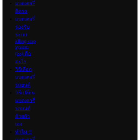
แบตเตอรี่
ติดรถ
แบตเตอรี่
รองรับ
ระบบ
idling stop
system
(iss) คือ
อะไร
วิธีเลือก
แบตเตอรี่
รถยนต์
วิธีเปลี่ยน
แบตเตอรี่
รถยนต์
ด้วยตัว
เอง
ทำไม !!
แบตเตอรี่