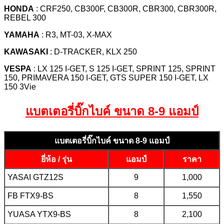
HONDA
: CRF250, CB300F, CB300R, CBR300, CBR300R,
REBEL 300
YAMAHA
: R3, MT-03, X-MAX
KAWASAKI
: D-TRACKER, KLX 250
VESPA
: LX 125 I-GET, S 125 I-GET, SPRINT 125, SPRINT
150, PRIMAVERA 150 I-GET, GTS SUPER 150 I-GET, LX
150 3Vie
แบตเตอรี่บิ๊กไบค์ ขนาด 8-9 แอมป์
แบตเตอรี่บิ๊กไบค์ ขนาด 8-9 แอมป์
ยี่ห้อ / รุ่น
แอมป์
ราคา
YASAI GTZ12S
9
1,000
FB FTX9-BS
8
1,550
YUASA YTX9-BS
8
2,100