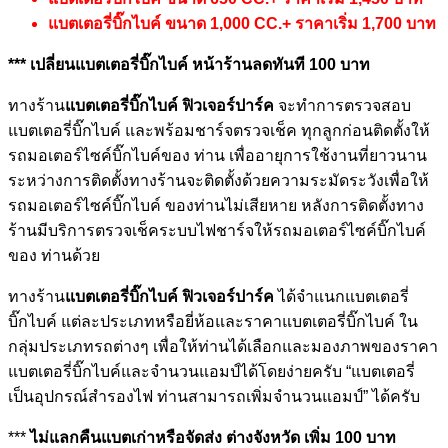
แบตเตอรี่บิ๊กไบค์ ขนาด 1,000 CC.+ ราคาเริ่ม 1,700 บาท
*** เปลี่ยนแบตเตอรี่บิ๊กไบค์ หน้าร้านลดทันที 100 บาท
ทางร้าน
แบตเตอรี่บิ๊กไบค์ ฟิวเจอร์ปาร์ค
จะทำการตรวจสอบ
แบตเตอรี่บิ๊กไบค์ และพร้อมชาร์จตรวจเช็ค ทุกลูกก่อนติดตั้งให้
รถมอเตอร์ไซค์บิ๊กไบค์ของ ท่าน เพื่ออายุการใช้งานที่ยาวนาน
ระหว่างการติดตั้งทางร้านจะติดตั้งด้วยความระมัดระวังเพื่อให้
รถมอเตอร์ไซค์บิ๊กไบค์ ของท่านไม่เสียหาย หลังการติดตั้งทาง
ร้านมีบริการตรวจเช็คระบบไฟชาร์จให้รถมอเตอร์ไซค์บิ๊กไบค์
ของ ท่านด้วย
ทางร้าน
แบตเตอรี่บิ๊กไบค์ ฟิวเจอร์ปาร์ค
ได้จำแนกแบตเตอรี่
บิ๊กไบค์ แต่ละประเภทหรือยี่ห้อและราคาแบตเตอรี่บิ๊กไบค์ ใน
กลุ่มประเภทรถต่างๆ เพื่อให้ท่านได้เลือกและมองภาพของราคา
แบตเตอรี่บิ๊กไบค์และจำนวนแอมป์ได้โดยง่ายครับ “แบตเตอรี่
เป็นอุปกรณ์สำรองไฟ ท่านสามารถเพิ่มจำนวนแอมป์” ได้ครับ
***
ไม่แลกคืนแบตเก่าหรือจัดส่ง ต่างจังหวัด เพิ่ม 100 บาท