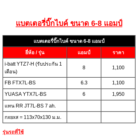
แบตเตอรี่บิ๊กไบค์ ขนาด 6-8 แอมป์
แบตเตอรี่บิ๊กไบค์ ขนาด 6-8 แอมป์
ยี่ห้อ / รุ่น
แอมป์
ราคา
i-batt YTZ7-H (รับประกัน 1
8
1,100
เดือน)
FB FTX7L-BS
6.3
1,100
YUASA YTX7L-BS
6
1,950
แทน RR JT7L-BS 7 ah.
กxยxส = 113x70x130 ม.ม.
รุ่นรถที่ใช้