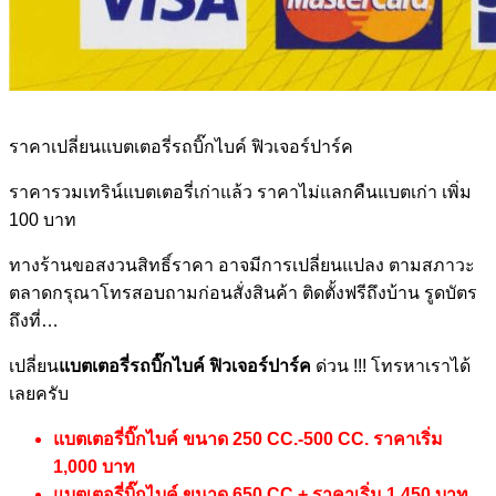
ราคาเปลี่ยนแบตเตอรี่รถบิ๊กไบค์ ฟิวเจอร์ปาร์ค
ราคารวมเทริน์แบตเตอรี่เก่าแล้ว ราคาไม่แลกคืนแบตเก่า เพิ่ม
100 บาท
ทางร้านขอสงวนสิทธิ์ราคา อาจมีการเปลี่ยนแปลง ตามสภาวะ
ตลาดกรุณาโทรสอบถามก่อนสั่งสินค้า ติดตั้งฟรีถึงบ้าน รูดบัตร
ถึงที่…
เปลี่ยน
แบตเตอรี่รถบิ๊กไบค์ ฟิวเจอร์ปาร์ค
ด่วน !!! โทรหาเราได้
เลยครับ
แบตเตอรี่บิ๊กไบค์ ขนาด 250 CC.-500 CC. ราคาเริ่ม
1,000 บาท
แบตเตอรี่บิ๊กไบค์ ขนาด 650 CC.+ ราคาเริ่ม 1,450 บาท