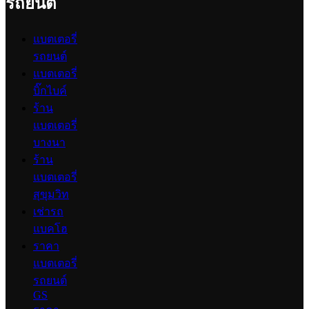
รถยนต์
แบตเตอรี่
รถยนต์
แบตเตอรี่
บิ๊กไบค์
ร้าน
แบตเตอรี่
บางนา
ร้าน
แบตเตอรี่
สุขุมวิท
เช่ารถ
แบคโฮ
ราคา
แบตเตอรี่
รถยนต์
GS