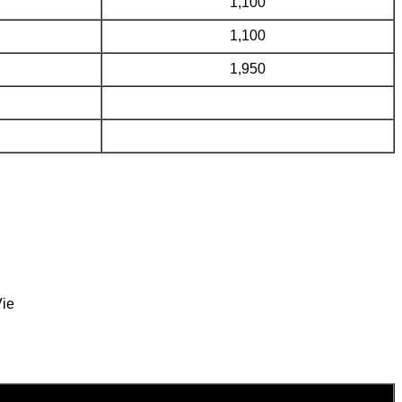
1,100
1,100
1,950
ie