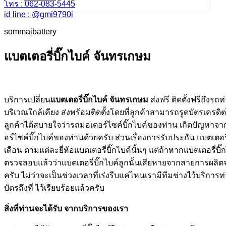
โทร : 062-083-5445
id line : @gmi9790i
sommaibattery
แบตเตอรี่บิ๊กไบค์ จันทรเกษม
บริการเปลี่ยน
แบตเตอรี่บิ๊กไบค์ จันทรเกษม
ส่งฟรี ติดตั้งฟรีถึงรถ
บริเวณใกล้เคียง ส่งพร้อมติดตั้งโดยที่ลูกค้าสามารถรูดบัตรเครดิต
ลูกค้าได้สบายใจว่ารถมอเตอร์ไซค์บิ๊กไบค์ของท่าน เกิดปัญหาจ
อร์ไซค์บิ๊กไบค์ของท่านด้วยครับ ส่วนเรื่องการรับประกัน แบตเตอร
เดือน ตามแต่ละยี่ห้อแบตเตอรี่บิ๊กไบค์นั้นๆ แต่ถ้าหากแบตเตอรี่บ
ตรวจสอบแล้วว่าแบตเตอรี่บิ๊กไบค์ลูกนั้นเสียหายจากสายการผลิตจริ
ครับ ไม่ว่าจะเป็นช่วงเวลาที่เร่งรีบแค่ไหนเรามีทีมช่างไว้บริกา
บัตรถึงที่ ไว้เรียบร้อยแล้วครับ
สิ่งที่ท่านจะได้รับ จากบริการของเรา