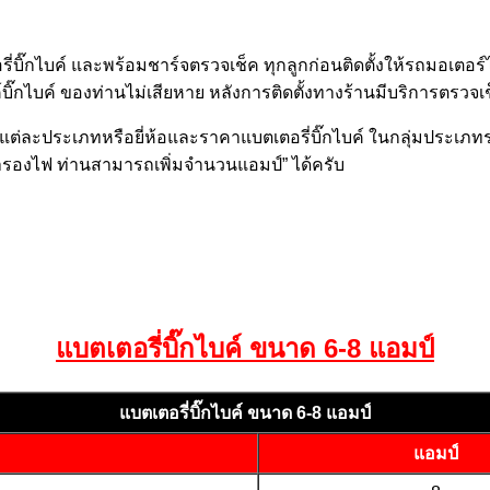
๊กไบค์ และพร้อมชาร์จตรวจเช็ค ทุกลูกก่อนติดตั้งให้รถมอเตอร์ไ
ค์บิ๊กไบค์ ของท่านไม่เสียหาย หลังการติดตั้งทางร้านมีบริการตรว
 แต่ละประเภทหรือยี่ห้อและราคาแบตเตอรี่บิ๊กไบค์ ในกลุ่มประเภ
สำรองไฟ ท่านสามารถเพิ่มจำนวนแอมป์” ได้ครับ
แบตเตอรี่บิ๊กไบค์ ขนาด 6-8 แอมป์
แบตเตอรี่บิ๊กไบค์ ขนาด 6-8 แอมป์
แอมป์