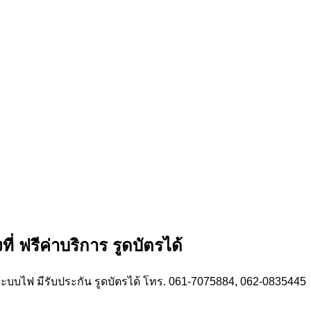
ี่ ฟรีค่าบริการ รูดบัตรได้
ช็คระบบไฟ มีรับประกัน รูดบัตรได้ โทร. 061-7075884, 062-0835445