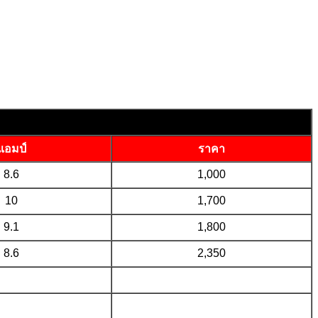
แอมป์
ราคา
8.6
1,000
10
1,700
9.1
1,800
8.6
2,350