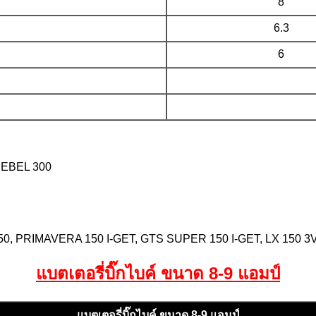
8
6.3
6
REBEL 300
150, PRIMAVERA 150 I-GET, GTS SUPER 150 I-GET, LX 150 3V
แบตเตอรี่บิ๊กไบค์ ขนาด 8-9 แอมป์
แบตเตอรี่บิ๊กไบค์ ขนาด 8-9 แอมป์