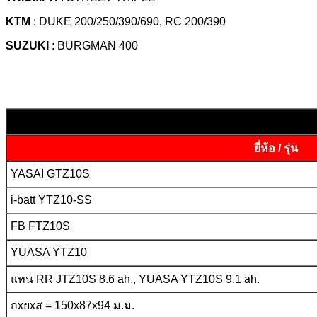
KTM
: DUKE 200/250/390/690, RC 200/390
SUZUKI
: BURGMAN 400
ยี่ห้อ / รุ่น
YASAI GTZ10S
i-batt YTZ10-SS
FB FTZ10S
YUASA YTZ10
แทน RR JTZ10S 8.6 ah., YUASA YTZ10S 9.1 ah.
กxยxส = 150x87x94 ม.ม.