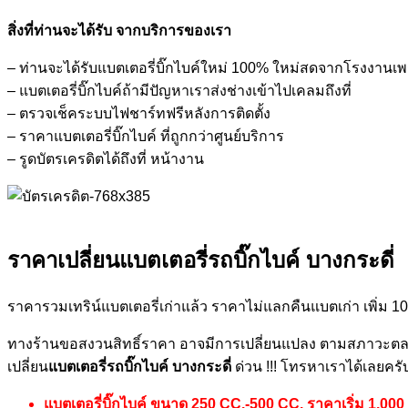
สิ่งที่ท่านจะได้รับ จากบริการของเรา
– ท่านจะได้รับแบตเตอรี่บิ๊กไบค์ใหม่ 100% ใหม่สดจากโรงงานเพ
– แบตเตอรี่บิ๊กไบค์ถ้ามีปัญหาเราส่งช่างเข้าไปเคลมถึงที่
– ตรวจเช็คระบบไฟชาร์ทฟรีหลังการติดตั้ง
– ราคาแบตเตอรี่บิ๊กไบค์ ที่ถูกกว่าศูนย์บริการ
– รูดบัตรเครดิตได้ถึงที่ หน้างาน
ราคาเปลี่ยนแบตเตอรี่รถบิ๊กไบค์ บางกระดี่
ราคารวมเทริน์แบตเตอรี่เก่าแล้ว ราคาไม่แลกคืนแบตเก่า เพิ่ม 1
ทางร้านขอสงวนสิทธิ์ราคา อาจมีการเปลี่ยนแปลง ตามสภาวะตลาดก
เปลี่ยน
แบตเตอรี่รถบิ๊กไบค์ บางกระดี่
ด่วน !!! โทรหาเราได้เลยครั
แบตเตอรี่บิ๊กไบค์ ขนาด 250 CC.-500 CC. ราคาเริ่ม 1,00