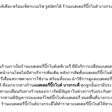
ี่ใกล้เคียง พร้อมเช็คระบบไฟ รูดบัตรได้ ร้านแบตเตอรี่บิ๊กไบค์ บางก
านร้านเราเป็นร้านแบตเตอรี่บิ๊กไบค์เดลิเวอรี่ ที่มีบริการเปลี่ยนแบต
ที่หน้างานโดยไม่มีค่าบริการเพิ่มเติม หลังการติดตั้งแบตเตอรี่บิ๊ก
รี่เสื่อมสภาพตามการใช้งาน พร้อมทั้งแนะนำวิธีการดูแลแบตเตอร
บค์ ที่ออกจากทางร้าน
แบตเตอรี่บิ๊กไบค์ บางกระดี่
ทุกลูกนั้นเรามีประก
ค์ที่ท่านเปลี่ยนกับทางร้านของเรา เกิดมีปัญหาในช่วงการรับประกันทา
ท่านมีปัญหารถมอเตอร์ไซค์บิ๊กไบค์แบตเตอรี่ หมดพื้นที่บางกระดี่ หร
 ร้านแบตเตอรี่บิ๊กไบค์บางกระดี่ได้ทำราคาแบตเตอรี่บิ๊กไบค์ให้ท่าน