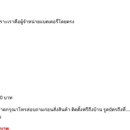
ราะเราคือผู้จำหน่ายแบตเตอรี่โดยตรง
00 บาท
รุณาโทรสอบถามก่อนสั่งสินค้า ติดตั้งฟรีถึงบ้าน รูดบัตรถึงที่
บ
0 บาท