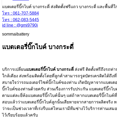
แบตเตอรี่บิ๊กไบค์ บางกระดี่ ส่งติดตั้งฟรีแถว บางกระดี่ และพื้นท
โทร : 061-707-5884
โทร : 062-083-5445
id line : @gmi9790i
sommaibattery
แบตเตอรี่บิ๊กไบค์ บางกระดี่
บริการเปลี่ยน
แบตเตอรี่บิ๊กไบค์ บางกระดี่
ส่งฟรี ติดตั้งฟรีถึงรถท่
ใกล้เคียง ส่งพร้อมติดตั้งโดยที่ลูกค้าสามารถรูดบัตรเครดิตได้ถึง
สบายใจว่ารถมอเตอร์ไซค์บิ๊กไบค์ของท่าน เกิดปัญหาจากแบตเตอ
บิ๊กไบค์ของท่านด้วยครับ ส่วนเรื่องการรับประกัน แบตเตอรี่บิ๊กไ
ตามแต่ละยี่ห้อแบตเตอรี่บิ๊กไบค์นั้นๆ แต่ถ้าหากแบตเตอรี่บิ๊กไบ
สอบแล้วว่าแบตเตอรี่บิ๊กไบค์ลูกนั้นเสียหายจากสายการผลิตจริง หาก
ว่าจะเป็นช่วงเวลาที่เร่งรีบแค่ไหนเรามีทีมช่างไว้บริการท่านเสมอ
ไว้เรียบร้อยแล้วครับ