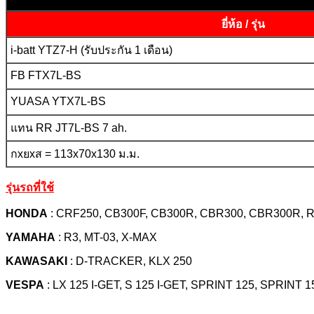
ยี่ห้อ / รุ่น
i-batt YTZ7-H (รับประกัน 1 เดือน)
FB FTX7L-BS
YUASA YTX7L-BS
แทน RR JT7L-BS 7 ah.
กxยxส = 113x70x130 ม.ม.
รุ่นรถที่ใช้
HONDA
: CRF250, CB300F, CB300R, CBR300, CBR300R, 
YAMAHA
: R3, MT-03, X-MAX
KAWASAKI
: D-TRACKER, KLX 250
VESPA
: LX 125 I-GET, S 125 I-GET, SPRINT 125, SPRINT 