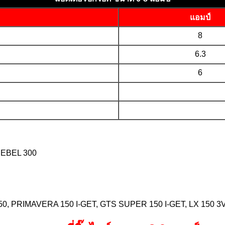
แอมป์
8
6.3
6
REBEL 300
150, PRIMAVERA 150 I-GET, GTS SUPER 150 I-GET, LX 150 3V