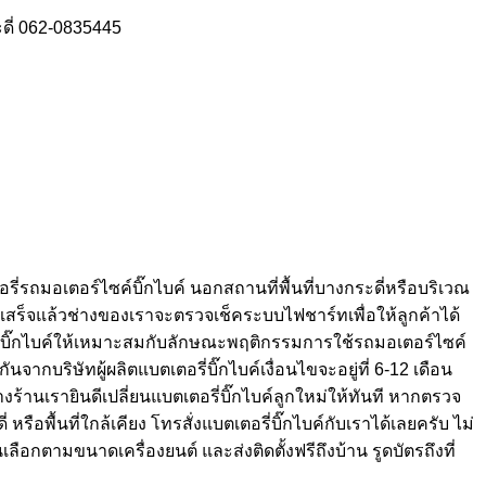
ระดี่ 062-0835445
เตอรี่รถมอเตอร์ไซค์บิ๊กไบค์ นอกสถานที่พื้นที่บางกระดี่หรือบริเวณ
ไบค์เสร็จแล้วช่างของเราจะตรวจเช็คระบบไฟชาร์ทเพื่อให้ลูกค้าได้
ี่บิ๊กไบค์ให้เหมาะสมกับลักษณะพฤติกรรมการใช้รถมอเตอร์ไซค์
ันจากบริษัทผู้ผลิตแบตเตอรี่บิ๊กไบค์เงื่อนไขจะอยู่ที่ 6-12 เดือน
งร้านเรายินดีเปลี่ยนแบตเตอรี่บิ๊กไบค์ลูกใหม่ให้ทันที หากตรวจ
ือพื้นที่ใกล้เคียง โทรสั่งแบตเตอรี่บิ๊กไบค์กับเราได้เลยครับ ไม่
เลือกตามขนาดเครื่องยนต์ และส่งติดตั้งฟรีถึงบ้าน รูดบัตรถึงที่