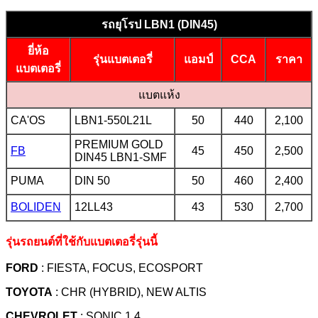
รถยุโรป LBN1 (DIN45)
ยี่ห้อ
รุ่นแบตเตอรี่
แอมป์
CCA
ราคา
แบตเตอรี่
แบตแห้ง
CA'OS
LBN1-550L21L
50
440
2,100
PREMIUM GOLD
FB
45
450
2,500
DIN45 LBN1-SMF
PUMA
DIN 50
50
460
2,400
BOLIDEN
12LL43
43
530
2,700
รุ่นรถยนต์ที่ใช้กับแบตเตอรี่รุ่นนี้
FORD
: FIESTA, FOCUS, ECOSPORT
TOYOTA
: CHR (HYBRID), NEW ALTIS
CHEVROLET
: SONIC 1.4