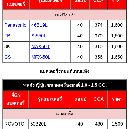
รุ่นแบตเตอรี่
แอมป์
CCA
ราคา
แบตเตอรี่
แบตกึ่งแห้ง
Panasonic
46B19L
40
374
1,600
FB
S-550L
40
370
1,600
3K
MAX60 L
40
310
1,600
GS
MFX-50L
40
356
1,650
แบตเตอรี่รถยนต์แบบแห้ง
รถเก๋ง ญี่ปุ่น ขนาดเครื่องยนต์ 1.0 - 1.5 CC.
ยี่ห้อ
รุ่นแบตเตอรี่
แอมป์
CCA
ราคา
แบตเตอรี่
แบตแห้ง
ROVOTO
50B20L
40
430
1,500