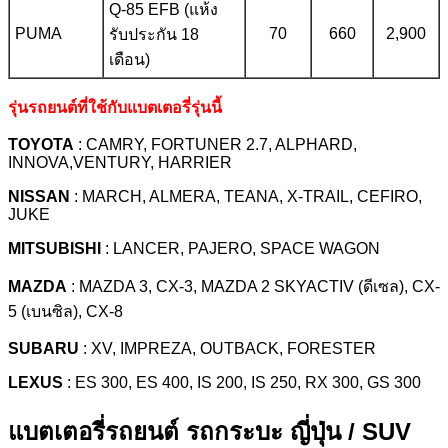
Q-85 EFB (แห้ง
PUMA
70
660
2,900
รับประกัน 18
เดือน)
รุ่นรถยนต์ที่ใช้กับแบตเตอรี่รุ่นนี้
TOYOTA
: CAMRY, FORTUNER 2.7, ALPHARD,
INNOVA,VENTURY, HARRIER
NISSAN
: MARCH, ALMERA, TEANA, X-TRAIL, CEFIRO,
JUKE
MITSUBISHI
: LANCER, PAJERO, SPACE WAGON
MAZDA
: MAZDA 3, CX-3, MAZDA 2 SKYACTIV (ดีเซล), CX-
5 (เบนซิล), CX-8
SUBARU
: XV, IMPREZA, OUTBACK, FORESTER
LEXUS
: ES 300, ES 400, IS 200, IS 250, RX 300, GS 300
แบตเตอรี่รถยนต์ รถกระบะ ญี่ปุ่น / SUV