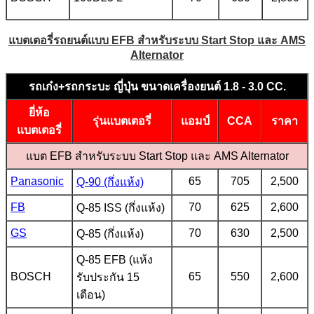
แบตเตอรี่รถยนต์แบบ EFB สำหรับระบบ Start Stop และ AMS
Alternator
รถเก๋ง+รถกระบะ ญี่ปุ่น ขนาดเครื่องยนต์ 1.8 - 3.0 CC.
ยี่ห้อ
รุ่นแบตเตอรี่
แอมป์
CCA
ราคา
แบตเตอรี่
แบต EFB สำหรับระบบ Start Stop และ AMS Alternator
Panasonic
65
705
2,500
Q-90 (กึ่งแห้ง)
FB
70
625
2,600
Q-85 ISS (กึ่งแห้ง)
GS
70
630
2,500
Q-85 (กึ่งแห้ง)
Q-85 EFB (แห้ง
BOSCH
65
550
2,600
รับประกัน 15
เดือน)