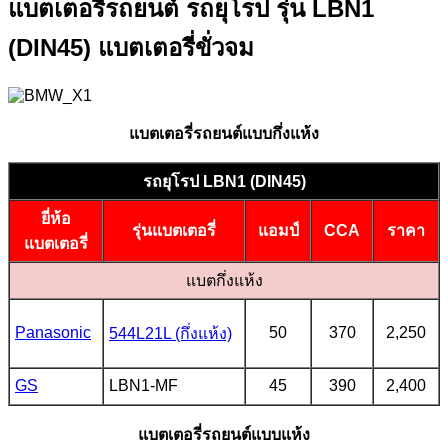
แบตเตอรี่รถยนต์ รถยุโรป รุ่น LBN1
(DIN45) แบตเตอรี่ขั่วจม
แบตเตอรี่รถยนต์แบบกึ่งแห้ง
รถยุโรป LBN1 (DIN45)
ยี่ห้อ
รุ่นแบตเตอรี่
แอมป์
CCA
ราคา
แบตเตอรี่
แบตกึ่งแห้ง
Panasonic
50
370
2,250
544L21L (กึ่งแห้ง)
GS
LBN1-MF
45
390
2,400
แบตเตอรี่รถยนต์แบบแห้ง