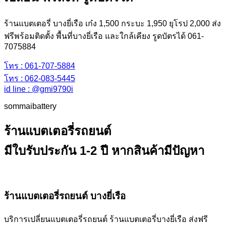
ร้านแบตเตอรี่ บางยี่เรือ เก๋ง 1,500 กระบะ 1,950 ยุโรป 2,000 ส่ง
ฟรีพร้อมติดตั้ง พื้นที่บางยี่เรือ และใกล้เคียง รูดบัตรได้ 061-
7075884
โทร : 061-707-5884
โทร : 062-083-5445
id line : @gmi9790i
sommaibattery
ร้านแบตเตอรี่รถยนต์
มีใบรับประกัน 1-2 ปี หากสินค้ามีปัญหา
ร้านแบตเตอรี่รถยนต์ บางยี่เรือ
บริการเปลี่ยนแบตเตอรี่รถยนต์ ร้านแบตเตอรี่บางยี่เรือ ส่งฟรี