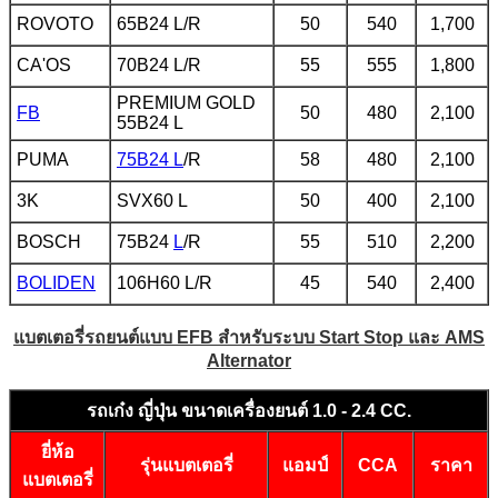
ROVOTO
65B24 L/R
50
540
1,700
CA'OS
70B24 L/R
55
555
1,800
PREMIUM GOLD
FB
50
480
2,100
55B24 L
PUMA
75B24
L
/R
58
480
2,100
3K
SVX60 L
50
400
2,100
BOSCH
75B24
L
/R
55
510
2,200
BOLIDEN
106H60 L/R
45
540
2,400
แบตเตอรี่รถยนต์แบบ EFB สำหรับระบบ Start Stop และ AMS
Alternator
รถเก๋ง ญี่ปุ่น ขนาดเครื่องยนต์ 1.0 - 2.4 CC.
ยี่ห้อ
รุ่นแบตเตอรี่
แอมป์
CCA
ราคา
แบตเตอรี่