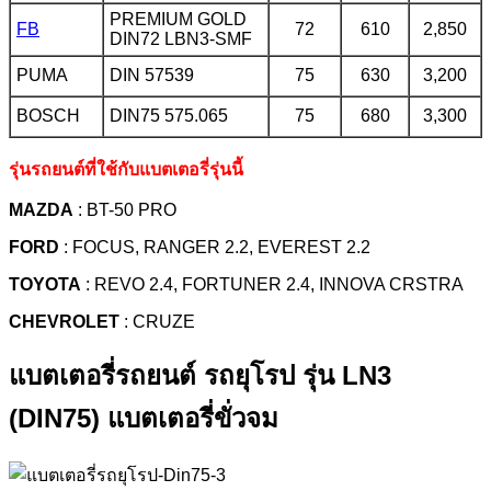
PREMIUM GOLD
FB
72
610
2,850
DIN72 LBN3-SMF
PUMA
DIN 57539
75
630
3,200
BOSCH
DIN75 575.065
75
680
3,300
รุ่นรถยนต์ที่ใช้กับแบตเตอรี่รุ่นนี้
MAZDA
: BT-50 PRO
FORD
: FOCUS, RANGER 2.2, EVEREST 2.2
TOYOTA
: REVO 2.4, FORTUNER 2.4, INNOVA CRSTRA
CHEVROLET
: CRUZE
แบตเตอรี่รถยนต์ รถยุโรป รุ่น LN3
(DIN75) แบตเตอรี่ขั่วจม