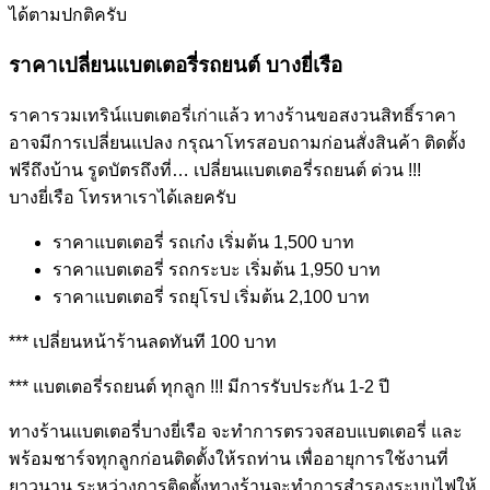
ได้ตามปกติครับ
ราคาเปลี่ยนแบตเตอรี่รถยนต์ บางยี่เรือ
ราคารวมเทริน์แบตเตอรี่เก่าแล้ว ทางร้านขอสงวนสิทธิ์ราคา
อาจมีการเปลี่ยนแปลง กรุณาโทรสอบถามก่อนสั่งสินค้า ติดตั้ง
ฟรีถึงบ้าน รูดบัตรถึงที่… เปลี่ยนแบตเตอรี่รถยนต์ ด่วน !!!
บางยี่เรือ โทรหาเราได้เลยครับ
ราคาแบตเตอรี่ รถเก๋ง เริ่มต้น 1,500 บาท
ราคาแบตเตอรี่ รถกระบะ เริ่มต้น 1,950 บาท
ราคาแบตเตอรี่ รถยุโรป เริ่มต้น 2,100 บาท
*** เปลี่ยนหน้าร้านลดทันที 100 บาท
*** แบตเตอรี่รถยนต์ ทุกลูก !!! มีการรับประกัน 1-2 ปี
ทางร้านแบตเตอรี่บางยี่เรือ จะทำการตรวจสอบแบตเตอรี่ และ
พร้อมชาร์จทุกลูกก่อนติดตั้งให้รถท่าน เพื่ออายุการใช้งานที่
ยาวนาน ระหว่างการติดตั้งทางร้านจะทำการสำรองระบบไฟให้