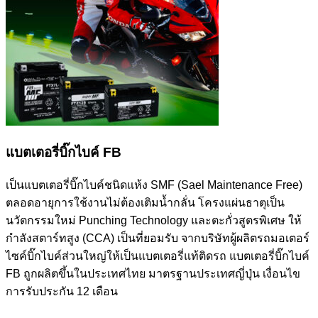
แบตเตอรี่บิ๊กไบค์ FB
เป็นแบตเตอรี่บิ๊กไบค์ชนิดแห้ง SMF (Sael Maintenance Free)
ตลอดอายุการใช้งานไม่ต้องเติมน้ำกลั่น โครงแผ่นธาตุเป็น
นวัตกรรมใหม่ Punching Technology และตะกั่วสูตรพิเศษ ให้
กำลังสตาร์ทสูง (CCA) เป็นที่ยอมรับ จากบริษัทผู้ผลิตรถมอเตอร์
ไซค์บิ๊กไบค์ส่วนใหญ่ให้เป็นแบตเตอรี่แท้ติดรถ แบตเตอรี่บิ๊กไบค์
FB ถูกผลิตขึ้นในประเทศไทย มาตรฐานประเทศญี่ปุ่น เงื่อนไข
การรับประกัน 12 เดือน