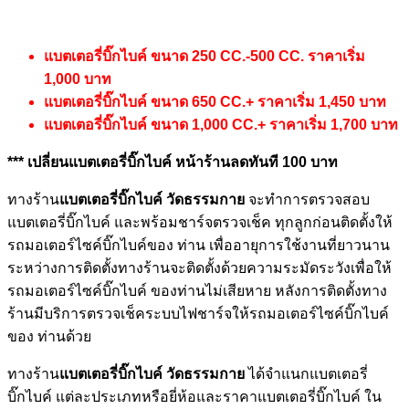
แบตเตอรี่บิ๊กไบค์ ขนาด 250 CC.-500 CC. ราคาเริ่ม
1,000 บาท
แบตเตอรี่บิ๊กไบค์ ขนาด 650 CC.+ ราคาเริ่ม 1,450 บาท
แบตเตอรี่บิ๊กไบค์ ขนาด 1,000 CC.+ ราคาเริ่ม 1,700 บาท
*** เปลี่ยนแบตเตอรี่บิ๊กไบค์ หน้าร้านลดทันที 100 บาท
ทางร้าน
แบตเตอรี่บิ๊กไบค์ วัดธรรมกาย
จะทำการตรวจสอบ
แบตเตอรี่บิ๊กไบค์ และพร้อมชาร์จตรวจเช็ค ทุกลูกก่อนติดตั้งให้
รถมอเตอร์ไซค์บิ๊กไบค์ของ ท่าน เพื่ออายุการใช้งานที่ยาวนาน
ระหว่างการติดตั้งทางร้านจะติดตั้งด้วยความระมัดระวังเพื่อให้
รถมอเตอร์ไซค์บิ๊กไบค์ ของท่านไม่เสียหาย หลังการติดตั้งทาง
ร้านมีบริการตรวจเช็คระบบไฟชาร์จให้รถมอเตอร์ไซค์บิ๊กไบค์
ของ ท่านด้วย
ทางร้าน
แบตเตอรี่บิ๊กไบค์ วัดธรรมกาย
ได้จำแนกแบตเตอรี่
บิ๊กไบค์ แต่ละประเภทหรือยี่ห้อและราคาแบตเตอรี่บิ๊กไบค์ ใน