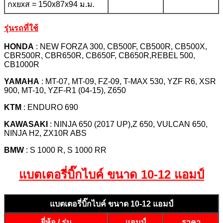
กxยxส = 150x87x94 ม.ม.
รุ่นรถที่ใช้
HONDA
: NEW FORZA 300, CB500F, CB500R, CB500X,
CBR500R, CBR650R, CB650F, CB650R,REBEL 500,
CB1000R
YAMAHA
: MT-07, MT-09, FZ-09, T-MAX 530, YZF R6, XSR
900, MT-10, YZF-R1 (04-15), Z650
KTM
: ENDURO 690
KAWASAKI
: NINJA 650 (2017 UP),Z 650, VULCAN 650,
NINJA H2, ZX10R ABS
BMW
: S 1000 R, S 1000 RR
แบตเตอรี่บิ๊กไบค์ ขนาด 10-12 แอมป์
แบตเตอรี่บิ๊กไบค์ ขนาด 10-12 แอมป์
ยี่ห้อ / รุ่น
แอมป์
ราคา