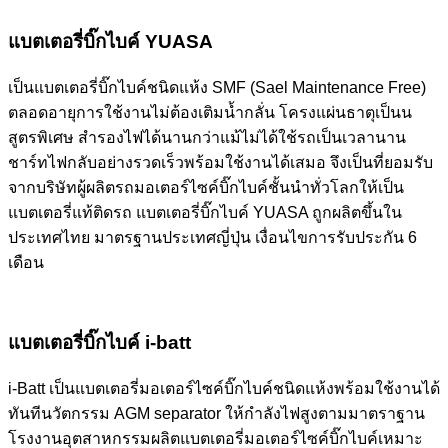
แบตเตอรี่บิ๊กไบค์ YUASA
เป็นแบตเตอรี่บิ๊กไบค์ชนิดแห้ง SMF (Sael Maintenance Free)
ตลอดอายุการใช้งานไม่ต้องเติมน้ำกลั่น โครงแผ่นธาตุเป็นน
สูตรพิเศษ สำรองไฟได้นานกว่าแม้ไม่ได้ใช้รถเป็นเวลานาน
ชาร์ทไฟกลับอย่างรวดเร็วพร้อมใช้งานได้เสมอ จึงเป็นที่ยอมรับ
จากบริษัทผู้ผลิตรถมอเตอร์ไซค์บิ๊กไบค์ชั้นนำทั่วโลกให้เป็น
แบตเตอรี่แท้ติดรถ แบตเตอรี่บิ๊กไบค์ YUASA ถูกผลิตขึ้นใน
ประเทศไทย มาตรฐานประเทศญี่ปุ่น เงื่อนไขการรับประกัน 6
เดือน
แบตเตอรี่บิ๊กไบค์ i-batt
i-Batt เป็นแบตเตอรี่มอเตอร์ไซค์บิ๊กไบค์ชนิดแห้งพร้อมใช้งานได้
ทันทีนวัตกรรม AGM separator ให้กำลังไฟสูงตามมาตราฐาน
โรงงานอุตสาหกรรมผลิตแบตเตอรี่มอเตอร์ไซค์บิ๊กไบค์เหมาะ