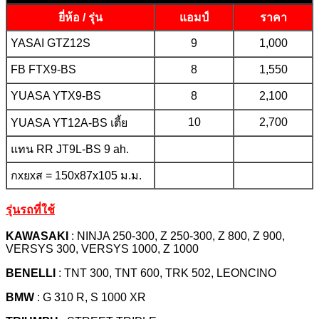
ยี่ห้อ / รุ่น
แอมป์
ราคา
YASAI GTZ12S
9
1,000
FB FTX9-BS
8
1,550
YUASA YTX9-BS
8
2,100
10
2,700
YUASA YT12A-BS เตี้ย
แทน RR JT9L-BS 9 ah.
กxยxส = 150x87x105 ม.ม.
รุ่นรถที่ใช้
KAWASAKI
: NINJA 250-300, Z 250-300, Z 800, Z 900,
VERSYS 300, VERSYS 1000, Z 1000
BENELLI
: TNT 300, TNT 600, TRK 502, LEONCINO
BMW
: G 310 R, S 1000 XR