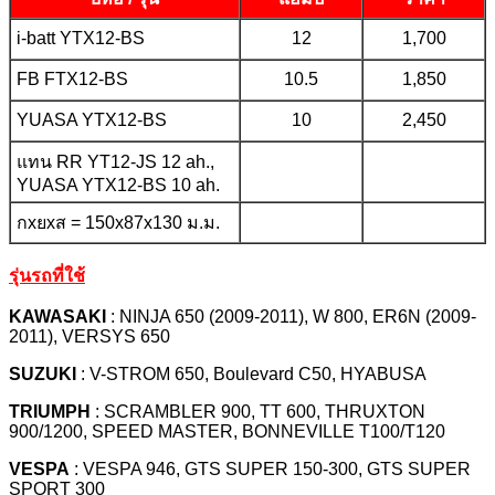
i-batt YTX12-BS
12
1,700
FB FTX12-BS
10.5
1,850
YUASA YTX12-BS
10
2,450
แทน RR YT12-JS 12 ah.,
YUASA YTX12-BS 10 ah.
กxยxส = 150x87x130 ม.ม.
รุ่นรถที่ใช้
KAWASAKI
: NINJA 650 (2009-2011), W 800, ER6N (2009-
2011), VERSYS 650
SUZUKI
: V-STROM 650, Boulevard C50, HYABUSA
TRIUMPH
: SCRAMBLER 900, TT 600, THRUXTON
900/1200, SPEED MASTER, BONNEVILLE T100/T120
VESPA
: VESPA 946, GTS SUPER 150-300, GTS SUPER
SPORT 300