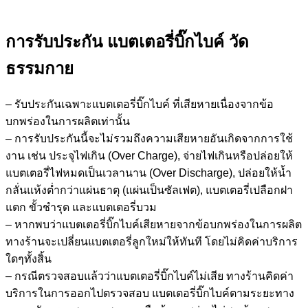
การรับประกัน
แบตเตอรี่บิ๊กไบค์ วัด
ธรรมกาย
– รับประกันเฉพาะแบตเตอรี่บิ๊กไบค์ ที่เสียหายเนื่องจากข้อ
บกพร่องในการผลิตเท่านั้น
– การรับประกันนี้จะไม่รวมถึงความเสียหายอันเกิดจากการใช้
งาน เช่น ประจุไฟเกิน (Over Charge), จ่ายไฟเกินหรือปล่อยให้
แบตเตอรี่ไฟหมดเป็นเวลานาน (Over Discharge), ปล่อยให้น้ำ
กลั่นแห้งต่ำกว่าแผ่นธาตุ (แผ่นเป็นซัลเฟต), แบตเตอรี่เปลือกฝา
แตก ขั้วชำรุด และแบตเตอรี่บวม
– หากพบว่าแบตเตอรี่บิ๊กไบค์เสียหายจากข้อบกพร่องในการผลิต
ทางร้านจะเปลี่ยนแบตเตอรี่ลูกใหม่ให้ทันที โดยไม่คิดค่าบริการ
ใดๆทั้งสิ้น
– กรณีตรวจสอบแล้วว่าแบตเตอรี่บิ๊กไบค์ไม่เสีย ทางร้านคิดค่า
บริการในการออกไปตรวจสอบ แบตเตอรี่บิ๊กไบค์ตามระยะทาง