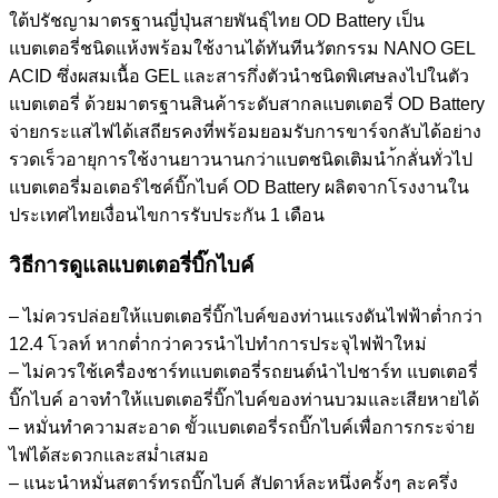
ใต้ปรัชญามาตรฐานญี่ปุ่นสายพันธุ์ไทย OD Battery เป็น
แบตเตอรี่ชนิดแห้งพร้อมใช้งานได้ทันทีนวัตกรรม NANO GEL
ACID ซึ่งผสมเนื้อ GEL และสารกึ่งตัวนำชนิดพิเศษลงไปในตัว
แบตเตอรี่ ด้วยมาตรฐานสินค้าระดับสากลแบตเตอรี่ OD Battery
จ่ายกระแสไฟได้เสถียรคงที่พร้อมยอมรับการขาร์จกลับได้อย่าง
รวดเร็วอายุการใช้งานยาวนานกว่าแบตชนิดเติมนำ้กลั่นทั่วไป
แบตเตอรี่มอเตอร์ไซค์บิ๊กไบค์ OD Battery ผลิตจากโรงงานใน
ประเทศไทยเงื่อนไขการรับประกัน 1 เดือน
วิธีการดูแลแบตเตอรี่บิ๊กไบค์
– ไม่ควรปล่อยให้แบตเตอรี่บิ๊กไบค์ของท่านแรงดันไฟฟ้าต่ำกว่า
12.4 โวลท์ หากต่ำกว่าควรนำไปทำการประจุไฟฟ้าใหม่
– ไม่ควรใช้เครื่องชาร์ทแบตเตอรี่รถยนต์นำไปชาร์ท แบตเตอรี่
บิ๊กไบค์ อาจทำให้แบตเตอรี่บิ๊กไบค์ของท่านบวมและเสียหายได้
– หมั่นทำความสะอาด ขั้วแบตเตอรี่รถบิ๊กไบค์เพื่อการกระจ่าย
ไฟได้สะดวกและสม่ำเสมอ
– แนะนำหมั่นสตาร์ทรถบิ๊กไบค์ สัปดาห์ละหนึ่งครั้งๆ ละครึ่ง