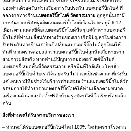
เหมาะสมกับลักษณะพฤติกรรมการใช้รถมอเตอร์ไซค์บิ๊กไบค์
ของท่านด้วยครับ ส่วนเรื่องการรับประกัน แบตเตอรี่บิ๊กไบค์ ที่
ออกจากทางร้าน
แบตเตอรี่บิ๊กไบค์ วัดธรรมกาย
ทุกลูกนั้นเรามี
ประกันจากบริษัทผู้ผลิตแบตเตอรี่บิ๊กไบค์เงื่อนไขจะอยู่ที่ 6-12
เดือน ตามแต่ละยี่ห้อแบตเตอรี่บิ๊กไบค์นั้นๆ แต่ถ้าหากแบตเตอรี่
บิ๊กไบค์ที่ท่านเปลี่ยนกับทางร้านของเรา เกิดมีปัญหาในช่วงการ
รับประกันทางร้านเรายินดีเปลี่ยนแบตเตอรี่บิ๊กไบค์ลูกใหม่ให้
ทันที หากตรวจสอบแล้วว่าแบตเตอรี่บิ๊กไบค์ลูกนั้นเสียหายจาก
สายการผลิตจริง หากท่านมีปัญหารถมอเตอร์ไซค์บิ๊กไบค์
แบตเตอรี่ หมดพื้นที่วัดธรรมกาย หรือพื้นที่ใกล้เคียง โทรสั่ง
แบตเตอรี่บิ๊กไบค์กับเราได้เลยครับ ไม่ว่าจะเป็นช่วงเวลาที่เร่งรีบ
แค่ไหนเรามีทีมช่างไว้บริการท่านเสมอ ร้านแบตเตอรี่บิ๊กไบค์วัด
ธรรมกายได้ทำราคาแบตเตอรี่บิ๊กไบค์ให้ท่านเลือกตามขนาด
เครื่องยนต์ และส่งติดตั้งฟรีถึงบ้าน รูดบัตรถึงที่ ไว้เรียบร้อยแล้ว
ครับ
สิ่งที่ท่านจะได้รับ จากบริการของเรา
– ท่านจะได้รับแบตเตอรี่บิ๊กไบค์ใหม่ 100% ใหม่สดจากโรงงาน