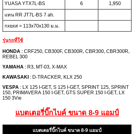
YUASA YTX7L-BS
6
1,950
แทน RR JT7L-BS 7 ah.
กxยxส = 113x70x130 ม.ม.
รุ่นรถที่ใช้
HONDA
: CRF250, CB300F, CB300R, CBR300, CBR300R,
REBEL 300
YAMAHA
: R3, MT-03, X-MAX
KAWASAKI
: D-TRACKER, KLX 250
VESPA
: LX 125 I-GET, S 125 I-GET, SPRINT 125, SPRINT
150, PRIMAVERA 150 I-GET, GTS SUPER 150 I-GET, LX
150 3Vie
แบตเตอรี่บิ๊กไบค์ ขนาด 8-9 แอมป์
แบตเตอรี่บิ๊กไบค์ ขนาด 8-9 แอมป์