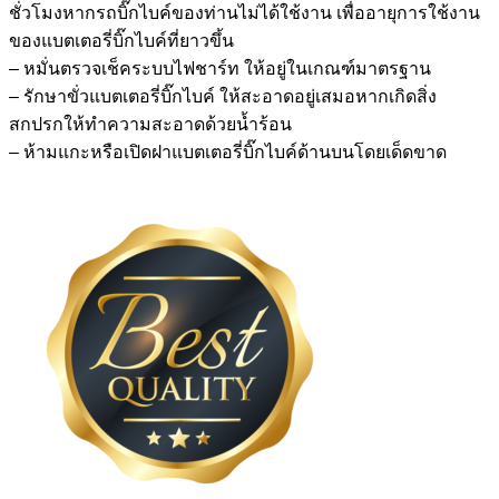
ชั่วโมงหากรถบิ๊กไบค์ของท่านไม่ได้ใช้งาน เพื่ออายุการใช้งาน
ของแบตเตอรี่บิ๊กไบค์ที่ยาวขึ้น
– หมั่นตรวจเช็คระบบไฟชาร์ท ให้อยู่ในเกณฑ์มาตรฐาน
– รักษาขั่วแบตเตอรี่บิ๊กไบค์ ให้สะอาดอยู่เสมอหากเกิดสิ่ง
สกปรกให้ทำความสะอาดด้วยน้ำร้อน
– ห้ามแกะหรือเปิดฝาแบตเตอรี่บิ๊กไบค์ด้านบนโดยเด็ดขาด