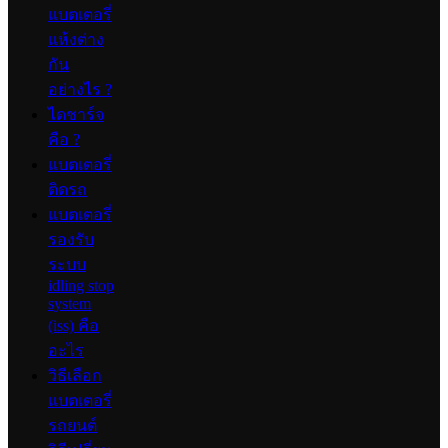
แบตเตอรี่
แห้งต่าง
กัน
อย่างไร ?
ไดชาร์จ
คือ ?
แบตเตอรี่
ติดรถ
แบตเตอรี่
รองรับ
ระบบ
idling stop
system
(iss) คือ
อะไร
วิธีเลือก
แบตเตอรี่
รถยนต์