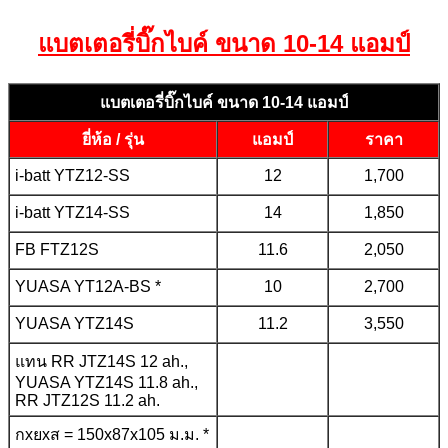
แบตเตอรี่บิ๊กไบค์ ขนาด 10-14 แอมป์
แบตเตอรี่บิ๊กไบค์ ขนาด 10-14 แอมป์
ยี่ห้อ / รุ่น
แอมป์
ราคา
i-batt YTZ12-SS
12
1,700
i-batt YTZ14-SS
14
1,850
FB FTZ12S
11.6
2,050
YUASA YT12A-BS *
10
2,700
YUASA YTZ14S
11.2
3,550
แทน RR JTZ14S 12 ah.,
YUASA YTZ14S 11.8 ah.,
RR JTZ12S 11.2 ah.
กxยxส = 150x87x105 ม.ม. *