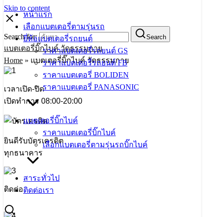
Skip to content
หน้าแรก
เลือกแบตเตอรี่ตามรุ่นรถ
Search for:
Search
ยี่ห้อแบตเตอรี่รถยนต์
แบตเตอรี่บิ๊กไบค์ วัดธรรมกาย
ราคาแบตเตอรี่รถยนต์ GS
Home
»
แบตเตอรี่บิ๊กไบค์ วัดธรรมกาย
ราคาแบตเตอรี่รถยนต์ FB
ราคาแบตเตอรี่ BOLIDEN
ราคาแบตเตอรี่ PANASONIC
เวลาเปิด-ปิด
เปิดทำการ 08:00-20:00
แบตเตอรี่บิ๊กไบค์
ราคาแบตเตอรี่บิ๊กไบค์
ยินดีรับบัตรเครดิต
เลือกแบตเตอรี่ตามรุ่นรถบิ๊กไบค์
ทุกธนาคาร
สาระทั่วไป
ติดต่อ
ติดต่อเรา
061-707-5884
,
062-083-5445