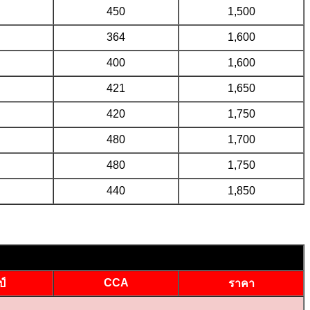
450
1,500
364
1,600
400
1,600
421
1,650
420
1,750
480
1,700
480
1,750
440
1,850
CCA
์
ราคา