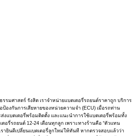
รี่ธรรมศาสตร์ รังสิต เราจำหน่ายแบตเตอรี่รถยนต์ราคาถูก บริการ
่อป้องกันการเสียหายของหน่วยความจำ (ECU) เมื่อรถท่าน
ส่งแบตเตอรี่พร้อมติดตั้ง และแนะนำการใช้แบตเตอรี่พร้อมทั้ง
ตอรี่รถยนต์ 12-24 เดือนทุกลูก เพราะทางร้านคือ “ตัวแทน
ายินดีเปลี่ยนแบตเตอรี่ลูกใหม่ให้ทันที หากตรวจสอบแล้วว่า