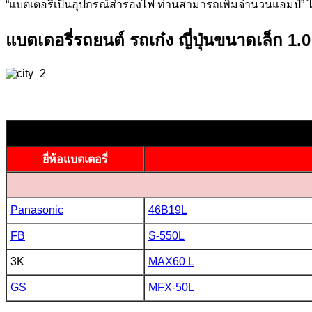
“แบตเตอรี่เป็นอุปกรณ์สำรองไฟ ท่านสามารถเพิ่มจำนวนแอมป์” ไ
แบตเตอรี่รถยนต์ รถเก๋ง ญี่ปุ่นขนาดเล็ก 1.
ยี่ห้อแบตเตอรี่
Panasonic
46B19L
FB
S-550L
3K
MAX60 L
GS
MFX-50L