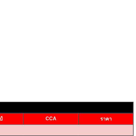
CCA
์
ราคา