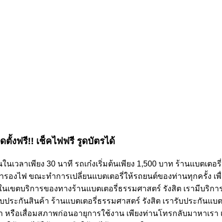
ตั้งฟรี!! เช็คไฟฟรี รูดบัตรได้
านในเวลาเพียง 30 นาที รถเก๋งเริ่มต้นเพียง 1,500 บาท ร้านแบตเตอ
รองไฟ ขณะทำการเปลี่ยนแบตเตอรี่ให้รถยนต์ของท่านทุกครั้ง เพื
งในเขตบริการของทางร้านแบตเตอรี่ธรรมศาสตร์ รังสิต เรามีบริการ
ระกันสินค้า ร้านแบตเตอรี่ธรรมศาสตร์ รังสิต เรารับประกันแบตเ
า หรือเสื่อมสภาพก่อนอายุการใช้งาน เพียงท่านโทรกลับมาหาเรา เร