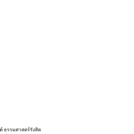
นต์ ธรรมศาสตร์รังสิต