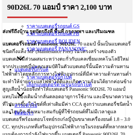
หน้าแรก
90D26L 70 แอมป์ ราคา 2,100 บาท
เลือกแบตเตอรี่ตามรุ่นรถ
ยี่ห้อแบตเตอรี่รถยนต์
ราคาแบตเตอรี่รถยนต์ GS
ส่งฟรีถึงบ้าน รูดบัตรถึงที่ พื้นที่ กรุงเทพฯ และปริมณฑล
ราคาแบตเตอรี่รถยนต์ FB
ราคาแบตเตอรี่ BOLIDEN
แบตเตอรี่รถยนต์ Panasonic 90D26L
70 แอมป์ นั้นเป็นแบตเตอรี่
ราคาแบตเตอรี่ PANASONIC
ชนิดกึ่งแห้ง MF (Maintenance Free) ในโครงสร้างของตัว
แบตเตอรี่มีส่วนผสมระหว่างตะกั่วกับแคลเซี่ยมเทคโนโลยีใหม่
จากประเทศญี่ปุ่นคุณสมบัติในตัวแบตเตอรี่นั้นมีความต้านทาน
แบตเตอรี่บิ๊กไบค์
ไฟฟ้าต่ำโดยหลักการทางไฟฟ้าอุปกรณ์ที่มีค่าความต้านทานต่ำ
ราคาแบตเตอรี่บิ๊กไบค์
จะทำให้จ่ายกระแสไฟฟ้าได้ดีและเกิดความร้อนได้ยากค่อนข้าง
เลือกแบตเตอรี่ตามรุ่นรถบิ๊กไบค์
สูญเสียน้ำน้อยจึงทำให้แบตเตอรี่ Panasonic 90D26L 70 แอมป์
แทบไม่ต้องเติมน้ำกลั่นตลอดอายุการใช้งาน และมีขนาดความจุ
ที่ไฟมากขึ้น ในไซด์ที่เท่าเดิมมีค่า CCA สูงกว่าแบตเตอรี่ชนิดน้ำ
สาระทั่วไป
และไฮบริค ซึ่งเหมาะสมกับผู้ที่ใช้รถยนต์ที่ไม่มีเวลาดูแล
ติดต่อเรา
แบตเตอรี่พร้อมตอบโจทย์รถเก๋งญี่ปุ่นขนาดเครื่องยนต์ 1.8 – 3.0
CC. ทุกประเภทที่เสริมอุปกรณ์ไฟฟ้าภายในรถยนต์ที่หลากหลาย
แบบต้องการกำลังไฟมากขึ้น แบตเตอรี่ Panasonic 90D26L 70