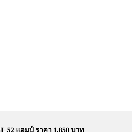
L 52 แอมป์ ราคา 1,850 บาท