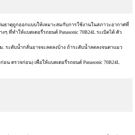
ว แผ่นธาตุถูกออกแบบให้เหมาะสมกับการใช้งานในสภาวะอากาศที่
 ที่ทำให้แบตเตอรี่รถยนต์ Panasonic 70B24L ระเบิดได้ ตัว
00 กม. ระดับน้ำกลั่นอาจจะลดลงบ้าง ถ้าระดับน้ำลดลงจนตาแมว
่อน ตรวจก่อน) เพื่อให้แบตเตอรี่รถยนต์ Panasonic 70B24L