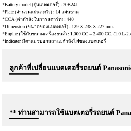
*Battery model (รุ่นแบตเตอรี่) : 70B24L
*Plate (จำนวนแผ่นตะกั่ว) : 14 แผ่นธาตุ
*CCA (ค่ากำลังในการสตาร์ท) : 440
*Dimension (ขนาดของแบตเตอรี่) : 129 X 238 X 227 mm.
*Engine (ใช้กับขนาดเครื่องยนต์) : 1,000 CC – 2,400 CC. (1.0 L-2.
*Indicater มีตาแมวบอกสถานะกำลังไฟของแบตเตอรี่
ลูกค้าที่เปลี่ยนแบตเตอรี่รถยนต์
Panasoni
** ท่านสามารถใช้แบตเตอรี่รถยนต์ Panaso