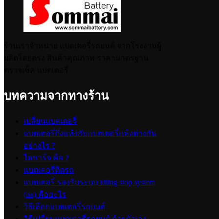
ร้านเราจำหน่าย แบตเตอรี่รถยนต์ จากโรงงานผู้
ผลิตโดยตรง สินค้าคุณภาพ ราคามาตรฐาน
ตรวจเช็ค แบตเตอรี่
บทความจากทางร้าน
เปลี่ยนแบตเตอรี่
แบตเตอรี่กึ่งแห้งกับแบตเตอรี่แห้งต่างกัน
อย่างไร ?
ไดชาร์จ คือ ?
แบตเตอรี่ติดรถ
แบตเตอรี่ รองรับระบบ idling stop system
(iss) คืออะไร
วิธีเลือกแบตเตอรี่รถยนต์
วิธีเปลี่ยนแบตเตอรี่รถยนต์ ด้วยตัวเอง