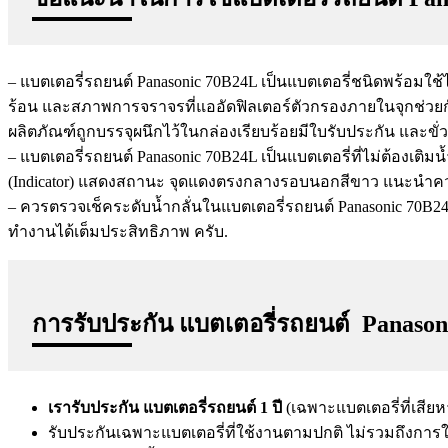
– แบตเตอรี่รถยนต์ Panasonic 70B24L เป็นแบตเตอรี่ชนิดพร้อ
ร้อน และสภาพการจราจรที่แออัดฟิลเตอร์ตัวกรองภายในจุกช่วยกักเ
ผลิตภัณฑ์ถูกบรรจุผนึกไว้ในกล่องเรียบร้อยมีใบรับประกัน และขั่ว
– แบตเตอรี่รถยนต์ Panasonic 70B24L เป็นแบตเตอรี่ที่ไม่ต้องเต
(Indicator) แสดงสถานะ จุดแดงตรงกลางรอบนอกสีขาว แนะนำควรเ
– ควรตรวจเช็คระดับน้ำกลั่นในแบตเตอรี่รถยนต์ Panasonic 70B24
ทำงานได้เต็มประสิทธิภาพ ครับ.
การรับประกัน แบตเตอรี่รถยนต์ Panason
เรารับประกัน แบตเตอรี่รถยนต์ 1 ปี
(เฉพาะแบตเตอรี่ที่เสียห
รับประกันเฉพาะแบตเตอรี่ที่ใช้งานตามปกติ ไม่รวมถึงการใ