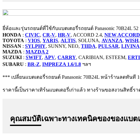
ยี่ห้อและรุ่นรถยนต์ที่ใช้กับแบตเตอรี่รถยนต์ Panasonic 70B24L 52
HONDA
:
CIVIC
,
CR-V
,
HR-V
, ACCORD 2.4,
NEW ACCORD
TOYOTA
:
VIOS
,
YARIS
,
ALTIS
, SOLUNA,
AVANZA
,
WISH
NISSAN
:
SYLPHY
, SUNNY, NEO,
TIIDA
,
PULSAR
,
LIVINA
MAZDA
:
MAZDA 2
SUZUKI
:
SWIFT
,
APV
,
CARRY
, CARIBIAN, ESTEEM,
ERT
SUBARU
:
BR-Z
,
IMPREZA 1.6/1.8
ฯลฯ
*** เปลี่ยนแบตเตอรี่รถยนต์ Panasonic 70B24L หน้าร้านลดทันที 
ราคานี้เป็นราคาเทิร์นแบตเตอรี่เก่าแล้ว ทางร้านขอสงวนสิทธิ
คุณสมบัติเฉพาะทางเทคนิคของของแบตเตอ