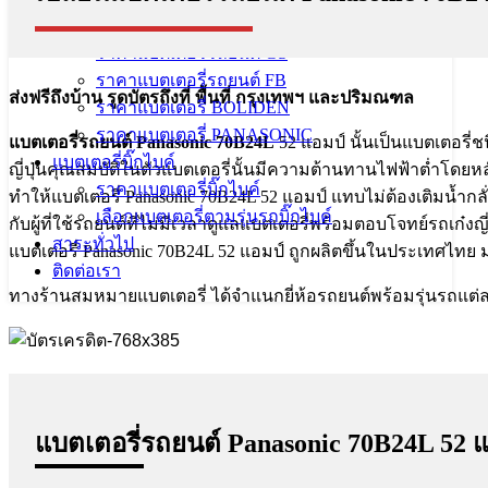
ยี่ห้อแบตเตอรี่รถยนต์
ราคาแบตเตอรี่รถยนต์ GS
ราคาแบตเตอรี่รถยนต์ FB
ส่งฟรีถึงบ้าน รูดบัตรถึงที่ พื้นที่ กรุงเทพฯ และปริมณฑล
ราคาแบตเตอรี่ BOLIDEN
ราคาแบตเตอรี่ PANASONIC
แบตเตอรี่รถยนต์ Panasonic 70B24L
52 แอมป์ นั้นเป็นแบตเตอรี่
แบตเตอรี่บิ๊กไบค์
ญี่ปุ่นคุณสมบัติในตัวแบตเตอรี่นั้นมีความต้านทานไฟฟ้าต่ำโดย
ราคาแบตเตอรี่บิ๊กไบค์
ทำให้แบตเตอรี่ Panasonic 70B24L 52 แอมป์ แทบไม่ต้องเติมน้ำก
เลือกแบตเตอรี่ตามรุ่นรถบิ๊กไบค์
กับผู้ที่ใช้รถยนต์ที่ไม่มีเวลาดูแลแบตเตอรี่พร้อมตอบโจทย์รถเก
สาระทั่วไป
แบตเตอรี่ Panasonic 70B24L 52 แอมป์ ถูกผลิตขึ้นในประเทศไทย
ติดต่อเรา
ทางร้านสมหมายแบตเตอรี่ ได้จำแนกยี่ห้อรถยนต์พร้อมรุ่นรถแต่ละ
แบตเตอรี่รถยนต์
Panasonic 70B24L 52 แอ