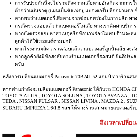
การรับประกันนี้จะไม่รวมถึงความเสียหายอันเกิดจากการใช้ง
ต่ำกว่าแผ่นธาตุ (แผ่นเป็นซัลเฟต), แบตเตอรี่เปลือกฝาแตก ข
หากพบว่าแบตเตอรี่เสียหายจากข้อบกพร่องในการผลิต
ทาง
กรณีตรวจสอบแล้วว่าแบตเตอรี่ไม่เสีย ทางเราคิดค่าบริก
หากยังตรวจสอบหาสาเหตุหรือข้อบกพร่องไม่พบ ร้านจะส่
ลูกค้าได้ใช้รถยนต์ตามปกติ
หากโรงงานผลิต ตรวจสอบแล้วว่าแบตเตอรี่ลูกนั้นเสีย จะส่งแ
หากลูกค้ายังมีข้อสงสัยทางร้านแบตเตอรี่รถยนต์ ยินดีปร
ครับ
หลังการเปลี่ยนแบตเตอรี่ Panasonic 70B24L 52 แอมป์ ทางร้านส
หากท่านกำลังจะเปลี่ยนแบตเตอรี่ Panasonic ให้กับรถ HO
TOYOTA ALTIS , TOYOTA SOLUNA , TOYOTA AVANZA , TOY
TIIDA , NISSAN PULSAR , NISSAN LIVINA , MAZDA 2 , SU
SUBARU IMPREZA 1.6/1.8 ฯลฯ ให้ทางร้านสมหมายแบตเตอรี่เปลี่
ถึงเวลาเปลี่ยน