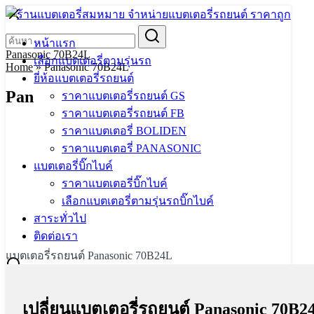
Skip
to
Search
Search
content
for:
หน้าแรก
Panasonic 70B24L
เลือกแบตเตอรี่ตามรุ่นรถ
Home
»
Panasonic 70B24L
ยี่ห้อแบตเตอรี่รถยนต์
Panasonic 70B24L
ราคาแบตเตอรี่รถยนต์ GS
ราคาแบตเตอรี่รถยนต์ FB
ราคาแบตเตอรี่ BOLIDEN
ราคาแบตเตอรี่ PANASONIC
แบตเตอรี่บิ๊กไบค์
ราคาแบตเตอรี่บิ๊กไบค์
เลือกแบตเตอรี่ตามรุ่นรถบิ๊กไบค์
สาระทั่วไป
ติดต่อเรา
แบตเตอรี่รถยนต์ Panasonic 70B24L
หน้าแรก
เปลี่ยนแบตเตอรี่รถยนต์
Panasonic 70B24
เลือกแบตเตอรี่ตามรุ่นรถ