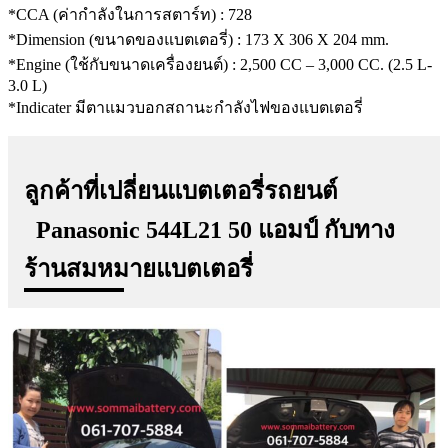
*CCA (ค่ากำลังในการสตาร์ท) : 728
*Dimension (ขนาดของแบตเตอรี่) : 173 X 306 X 204 mm.
*Engine (ใช้กับขนาดเครื่องยนต์) : 2,500 CC – 3,000 CC. (2.5 L-
3.0 L)
*Indicater มีตาแมวบอกสถานะกำลังไฟของแบตเตอรี่
ลูกค้าที่เปลี่ยนแบตเตอรี่รถยนต์
Panasonic 544L21 50 แอมป์ กับทาง
ร้านสมหมายแบตเตอรี่