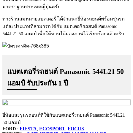
มาตราฐานประเทศญี่ปุ่นครับ
ทางร้านสมหมายแบตเตอรี่ ได้จำแนกยี่ห้อรถยนต์พร้อมรุ่นรถ
แต่ละประเภทที่สามารถใช้กับ แบตเตอรี่รถยนต์ Panasonic
544L21 50 แอมป์ เพื่อให้ท่านได้มองภาพไว้เรียบร้อยแล้วครับ
แบตเตอรี่รถยนต์
Panasonic 544L21 50
แอมป์ รับประกัน 1 ปี
ยี่ห้อและรุ่นรถยนต์ที่ใช้กับแบตเตอรี่รถยนต์ Panasonic 544L21
50 แอมป์
FORD
:
FIESTA
,
ECOSPORT
,
FOCUS