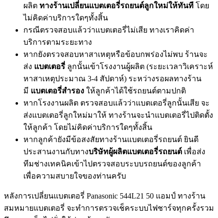
ผลิต
ทางร้านเปลี่ยนแบตเตอรี่รถยนต์ลูกใหม่ให้ทันที
โดย
ไม่คิดค่าบริการใดๆทั้งสิ้น
กรณีตรวจสอบแล้วว่าแบตเตอรี่ไม่เสีย ทางเราคิดค่า
บริการตามระยะทาง
หากยังตรวจสอบหาสาเหตุหรือข้อบกพร่องไม่พบ ร้านจะ
ส่ง
แบตเตอรี่
ลูกนั้นเข้าโรงงานผู้ผลิต (ระยะเวลาวิเคราะห์
หาสาเหตุประมาณ 3-4 สัปดาห์) ระหว่างรอผลทางร้าน
มี
แบตเตอรี่สำรอง
ให้ลูกค้าได้ใช้รถยนต์ตามปกติ
หากโรงงานผลิต ตรวจสอบแล้วว่าแบตเตอรี่ลูกนั้นเสีย จะ
ส่งแบตเตอรี่ลูกใหม่มาให้ ทางร้านจะนำแบตเตอรี่ไปติดตั้ง
ให้ลูกค้า โดยไม่คิดค่าบริการใดๆทั้งสิ้น
หากลูกค้ายังมีข้อสงสัยทางร้านแบตเตอรี่รถยนต์ ยินดี
ประสานงานกับทาง
บริษัทผู้ผลิตแบตเตอรี่รถยนต์
เพื่อส่ง
ทีมช่างเทคนิคเข้าไปตรวจสอบระบบรถยนต์ของลูกค้า
เพื่อความสบายใจของท่านครับ
หลังการเปลี่ยนแบตเตอรี่ Panasonic 544L21 50 แอมป์ ทางร้าน
สมหมายแบตเตอรี่ จะทำการตรวจเช็คระบบไฟชาร์จทุกครั้งรวม