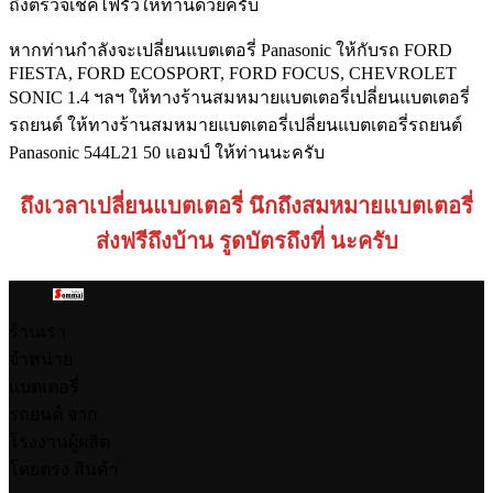
ถึงตรวจเช็คไฟรั่วให้ท่านด้วยครับ
หากท่านกำลังจะเปลี่ยนแบตเตอรี่ Panasonic ให้กับรถ FORD
FIESTA, FORD ECOSPORT, FORD FOCUS, CHEVROLET
SONIC 1.4 ฯลฯ ให้ทางร้านสมหมายแบตเตอรี่เปลี่ยนแบตเตอรี่
รถยนต์ ให้ทางร้านสมหมายแบตเตอรี่เปลี่ยนแบตเตอรี่รถยนต์
Panasonic 544L21 50 แอมป์ ให้ท่านนะครับ
ถึงเวลาเปลี่ยนแบตเตอรี่ นึกถึงสมหมายแบตเตอรี่
ส่งฟรีถึงบ้าน รูดบัตรถึงที่ นะครับ
ร้านเรา
จำหน่าย
แบตเตอรี่
รถยนต์ จาก
โรงงานผู้ผลิต
โดยตรง สินค้า