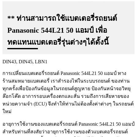
** ท่านสามารถใช้แบตเตอรี่รถยนต์
Panasonic 544L21 50 แอมป์ เพื่อ
ทดแทนแบตเตอรี่รุ่นต่างๆได้ดั้งนี้
DIN43, DIN45, LBN1
การเปลี่ยนแบตเตอรี่รถยนต์ Panasonic 544L21 50 แอมป์ ทาง
ร้านสมหมายแบตเตอรี่ เราสำรองไฟในระบบรถยนต์ ของท่าน
ทุกครั้งเพื่อป้องกันข้อมูลในรถยนต์สูญหาย ป้องกันหน้าจอวิทยุ
ล๊อกโค๊ด อาการรอบเครื่องตกและสั่น รวมถึงการเสียหายของ
หน่วยความจำ (ECU) จึงทำให้ท่านไม่ต้องตั้งค่าต่างๆ ในรถยนต์
ใหม่
อายุการใช้งานของแบตเตอรี่รถยนต์ Panasonic 544L21 50 แอมป์
สำหรับท่านที่สงสัยว่าอายุการใช้งานของตัวแบตเตอรี่รถยนต์