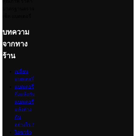
คุณภาพ ราคา
มาตรฐานตรวจ
เช็ค แบตเตอรี่
บทความ
จากทาง
ร้าน
เปลี่ยน
แบตเตอรี่
แบตเตอรี่
กึ่งแห้งกับ
แบตเตอรี่
แห้งต่าง
กัน
อย่างไร ?
ไดชาร์จ