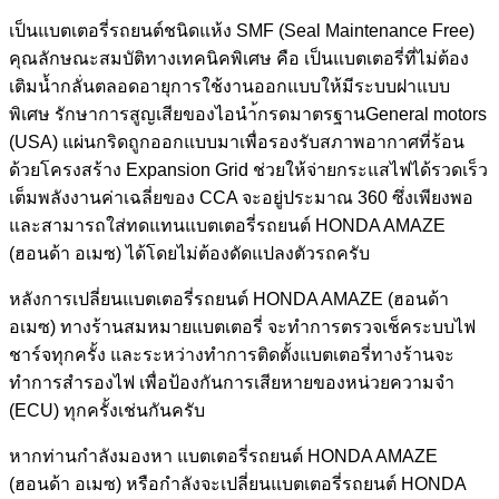
เป็นแบตเตอรี่รถยนต์ชนิดแห้ง SMF (Seal Maintenance Free)
คุณลักษณะสมบัติทางเทคนิคพิเศษ คือ เป็นแบตเตอรี่ที่ไม่ต้อง
เติมน้ำกลั่นตลอดอายุการใช้งานออกแบบให้มีระบบฝาแบบ
พิเศษ รักษาการสูญเสียของไอนำ้กรดมาตรฐานGeneral motors
(USA) แผ่นกริดถูกออกแบบมาเพื่อรองรับสภาพอากาศที่ร้อน
ด้วยโครงสร้าง Expansion Grid ช่วยให้จ่ายกระแสไฟได้รวดเร็ว
เต็มพลังงานค่าเฉลี่ยของ CCA จะอยู่ประมาณ 360 ซึ่งเพียงพอ
และสามารถใส่ทดแทนแบตเตอรี่รถยนต์ HONDA AMAZE
(ฮอนด้า อเมซ) ได้โดยไม่ต้องดัดแปลงตัวรถครับ
หลังการเปลี่ยนแบตเตอรี่รถยนต์ HONDA AMAZE (ฮอนด้า
อเมซ) ทางร้านสมหมายแบตเตอรี่ จะทำการตรวจเช็คระบบไฟ
ชาร์จทุกครั้ง และระหว่างทำการติดตั้งแบตเตอรี่ทางร้านจะ
ทำการสำรองไฟ เพื่อป้องกันการเสียหายของหน่วยความจำ
(ECU) ทุกครั้งเช่นกันครับ
หากท่านกำลังมองหา แบตเตอรี่รถยนต์ HONDA AMAZE
(ฮอนด้า อเมซ) หรือกำลังจะเปลี่ยนแบตเตอรี่รถยนต์ HONDA