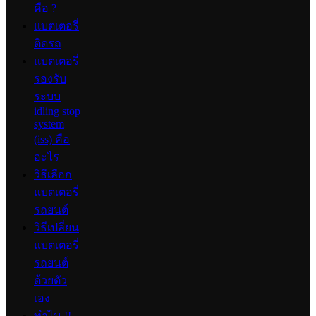
คือ ?
แบตเตอรี่
ติดรถ
แบตเตอรี่
รองรับ
ระบบ
idling stop
system
(iss) คือ
อะไร
วิธีเลือก
แบตเตอรี่
รถยนต์
วิธีเปลี่ยน
แบตเตอรี่
รถยนต์
ด้วยตัว
เอง
ทำไม !!