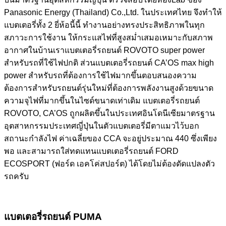
Panasonic Energy (Thailand) Co.,Ltd. ในประเทศไทย จึงทำให้
แบตเตอรี่ทั้ง 2 ยี่ห้อนี้นี้ ทำงานอย่างทรงประสิทธิภาพในทุก
สภาวะการใช้งาน ให้กระแสไฟที่สูงสม่ำเสมอเหมาะกับสภาพ
อากาศในบ้านเราแบตเตอรี่รถยนต์ ROVOTO super power
สำหรับรถที่ใช้ไฟปกติ ส่วนแบตเตอรี่รถยนต์ CA’OS max high
power สำหรับรถที่ต้องการใช้ไฟมากขึ้นตอบสนองความ
ต้องการสำหรับรถยนต์รุ่นใหม่ที่ต้องการพลังงานสูงด้วยขนาด
ความจุไฟที่มากขึ้นในไซด์ขนาดเท่าเดิม แบตเตอรี่รถยนต์
ROVOTO, CA’OS ถูกผลิตขึ้นในประเทศอินโดนีเซียมาตรฐาน
อุตสาหกรรมประเทศญี่ปุ่นในตัวแบตเตอรี่มีตาแมวไว้บอก
สถานะกำลังไฟ ค่าเฉลี่ยของ CCA จะอยู่ประมาณ 440 ซึ่งเพียง
พอ และสามารถใส่ทดแทนแบตเตอรี่รถยนต์ FORD
ECOSPORT (ฟอร์ด เอคโค่สปอร์ต) ได้โดยไม่ต้องดัดแปลงตัว
รถครับ
แบตเตอรี่รถยนต์ PUMA