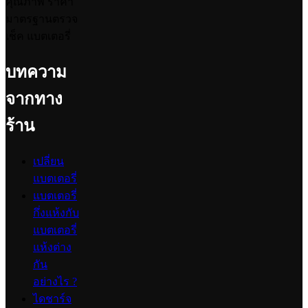
คุณภาพ ราคา
มาตรฐานตรวจ
เช็ค แบตเตอรี่
บทความ
จากทาง
ร้าน
เปลี่ยน
แบตเตอรี่
แบตเตอรี่
กึ่งแห้งกับ
แบตเตอรี่
แห้งต่าง
กัน
อย่างไร ?
ไดชาร์จ