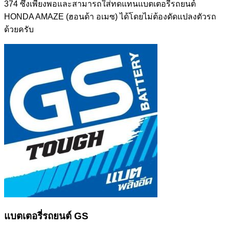
374 ซึ่งเพียงพอและสามารถใส่ทดแทนแบตเตอรี่รถยนต์
HONDA AMAZE (ฮอนด้า อเมซ) ได้โดยไม่ต้องดัดแปลงตัวรถ
ด้วยครับ
แบตเตอรี่รถยนต์ GS