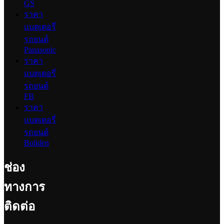
GS
ราคา
แบตเตอรี่
รถยนต์
Panasonic
ราคา
แบตเตอรี่
รถยนต์
FB
ราคา
แบตเตอรี่
รถยนต์
Boliden
ช่อง
ทางการ
ติดต่อ