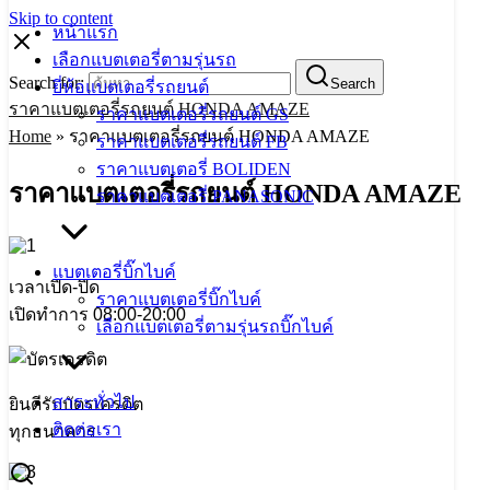
Skip to content
หน้าแรก
เลือกแบตเตอรี่ตามรุ่นรถ
Search for:
Search
ยี่ห้อแบตเตอรี่รถยนต์
ราคาแบตเตอรี่รถยนต์ HONDA AMAZE
ราคาแบตเตอรี่รถยนต์ GS
Home
»
ราคาแบตเตอรี่รถยนต์ HONDA AMAZE
ราคาแบตเตอรี่รถยนต์ FB
ราคาแบตเตอรี่ BOLIDEN
ราคาแบตเตอรี่รถยนต์ HONDA AMAZE
ราคาแบตเตอรี่ PANASONIC
แบตเตอรี่บิ๊กไบค์
เวลาเปิด-ปิด
ราคาแบตเตอรี่บิ๊กไบค์
เปิดทำการ 08:00-20:00
เลือกแบตเตอรี่ตามรุ่นรถบิ๊กไบค์
สาระทั่วไป
ยินดีรับบัตรเครดิต
ติดต่อเรา
ทุกธนาคาร