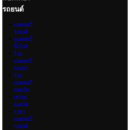
รถยนต์
แบตเตอรี่
รถยนต์
แบตเตอรี่
บิ๊กไบค์
ร้าน
แบตเตอรี่
บางนา
ร้าน
แบตเตอรี่
สุขุมวิท
เช่ารถ
แบคโฮ
ราคา
แบตเตอรี่
รถยนต์