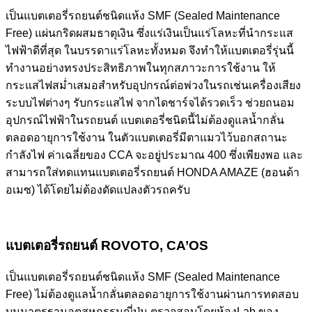
เป็นแบตเตอรี่รถยนต์ชนิดแห้ง SMF (Sealed Maintenance
Free) แผ่นกริดผสมธาตุเงิน ซึ่งแร่เงินเป็นแร่โลหะที่นำกระแส
ไฟฟ้าดีที่สุด ในบรรดาแร่โลหะทั้งหมด จึงทำให้แบตเตอรี่รุ่นนี้
ทำงานอย่างทรงประสิทธิภาพในทุกสภาวะการใช้งาน ให้
กระแสไฟสม่ำเสมอสำหรับอุปกรณ์ต่อพ่วงในรถเช่นเครื่องเสียง
ระบบไฟต่างๆ รับกระแสไฟ จากไดชาร์จได้รวดเร็ว ช่วยถนอม
อุปกรณ์ไฟฟ้าในรถยนต์ แบตเตอรี่ชนิดนี้ไม่ต้องดูแลน้ำกลั่น
ตลอดอายุการใช้งาน ในตัวแบตเตอรี่มีตาแมวไว้บอกสถานะ
กำลังไฟ ค่าเฉลี่ยของ CCA จะอยู่ประมาณ 400 ซึ่งเพียงพอ และ
สามารถใส่ทดแทนแบตเตอรี่รถยนต์ HONDA AMAZE (ฮอนด้า
อเมซ) ได้โดยไม่ต้องดัดแปลงตัวรถครับ
แบตเตอรี่รถยนต์ ROVOTO, CA’OS
เป็นแบตเตอรี่รถยนต์ชนิดแห้ง SMF (Sealed Maintenance
Free) ไม่ต้องดูแลน้ำกลั่นตลอดอายุการใช้งานผ่านการทดสอบ
บนมาตรฐานอุตสหกรรมญี่ปุ่น ตรวจสอบโดยห้องLab ของ