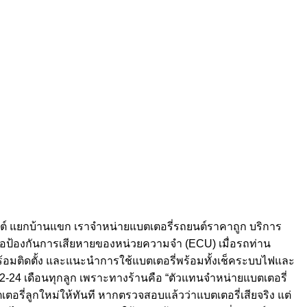
ถยนต์ แยกบ้านแขก เราจำหน่ายแบตเตอรี่รถยนต์ราคาถูก บริการ
่อป้องกันการเสียหายของหน่วยความจำ (ECU) เมื่อรถท่าน
ร้อมติดตั้ง และแนะนำการใช้แบตเตอรี่พร้อมทั้งเช็คระบบไฟและ
2-24 เดือนทุกลูก เพราะทางร้านคือ “ตัวแทนจำหน่ายแบตเตอรี่
อรี่ลูกใหม่ให้ทันที หากตรวจสอบแล้วว่าแบตเตอรี่เสียจริง แต่