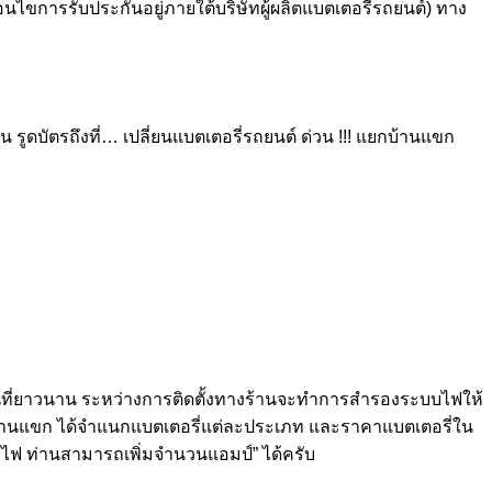
อนไขการรับประกันอยู่ภายใต้บริษัทผู้ผลิตแบตเตอรี่รถยนต์) ทาง
รูดบัตรถึงที่… เปลี่ยนแบตเตอรี่รถยนต์ ด่วน !!! แยกบ้านแขก
านที่ยาวนาน ระหว่างการติดตั้งทางร้านจะทำการสำรองระบบไฟให้
ยกบ้านแขก ได้จำแนกแบตเตอรี่แต่ละประเภท และราคาแบตเตอรี่ใน
งไฟ ท่านสามารถเพิ่มจำนวนแอมป์” ได้ครับ