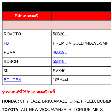
ยี่ห้อแบตเตอรี่
ROVOTO
50B20L
FB
PREMIUM GOLD 44B19L-SMF
PUMA
46B19L
BOSCH
55B19L
3K
SVX40 L
BOLIDEN
105H44L
รุ่นรถยนต์ที่ใช้กับแบตเตอรี่รุ่นนี้
HONDA
: CITY, JAZZ, BRIO, AMAZE, CR-Z, FREED, MOBILIO
TOYOTA
: ALL NEW VIOS, AVANZA, HI-TORQUE, MR-S