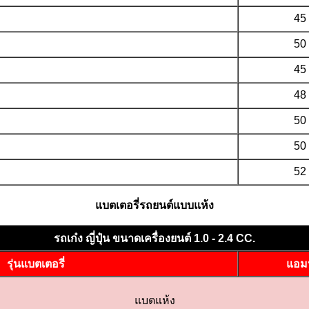
45
50
45
48
50
50
52
แบตเตอรี่รถยนต์แบบแห้ง
รถเก๋ง ญี่ปุ๋น ขนาดเครื่องยนต์ 1.0 - 2.4 CC.
รุ่นแบตเตอรี่
แอมป
แบตแห้ง