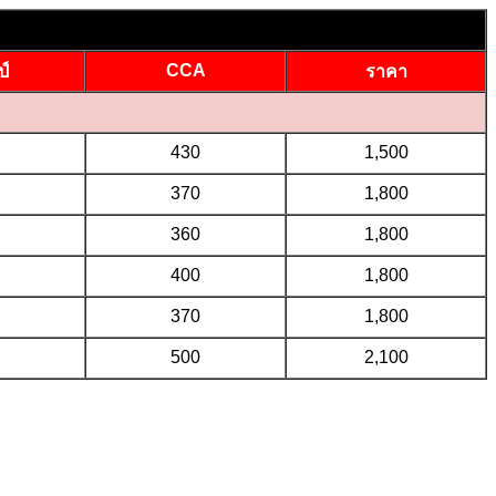
CCA
์
ราคา
430
1,500
370
1,800
360
1,800
400
1,800
370
1,800
500
2,100