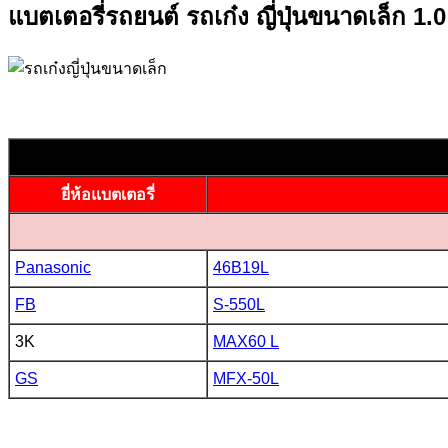
แบตเตอรี่รถยนต์ รถเก๋ง ญี่ปุ่นขนาดเล็ก 1.
ยี่ห้อแบตเตอรี่
Panasonic
46B19L
FB
S-550L
3K
MAX60 L
GS
MFX-50L