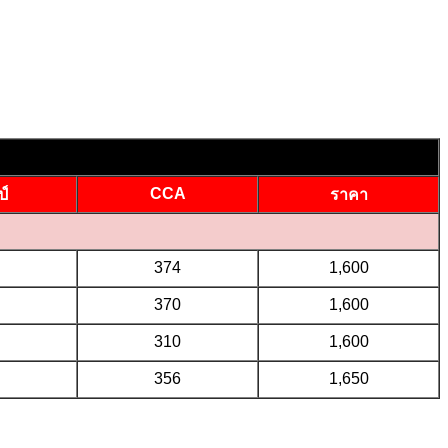
CCA
์
ราคา
374
1,600
370
1,600
310
1,600
356
1,650