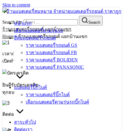
Skip to content
Search for:
Search
หน้าแรก
ร้านแบตเตอรี่รถยนต์ แยกบ้านแขก
เลือกแบตเตอรี่ตามรุ่นรถ
Home
»
ร้านแบตเตอรี่รถยนต์ แยกบ้านแขก
ยี่ห้อแบตเตอรี่รถยนต์
ราคาแบตเตอรี่รถยนต์ GS
ราคาแบตเตอรี่รถยนต์ FB
เวลาเปิด-ปิด
ราคาแบตเตอรี่ BOLIDEN
เปิดทำการ 08:00-20:00
ราคาแบตเตอรี่ PANASONIC
ยินดีรับบัตรเครดิต
แบตเตอรี่บิ๊กไบค์
ทุกธนาคาร
ราคาแบตเตอรี่บิ๊กไบค์
เลือกแบตเตอรี่ตามรุ่นรถบิ๊กไบค์
ติดต่อ
061-707-5884
,
062-083-5445
สาระทั่วไป
ติดต่อเรา