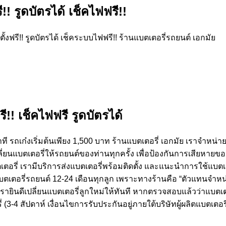
ี!! รูดบัตรได้ เช็คไฟฟรี!!
ตั้งฟรี!! รูดบัตรได้ เช็คระบบไฟฟรี!! ร้านแบตเตอรี่รถยนต์ เอกมัย
รี!! เช็คไฟฟรี รูดบัตรได้
นาที รถเก๋งเริ่มต้นเพียง 1,500 บาท ร้านแบตเตอรี่ เอกมัย เราจำห
แบตเตอรี่ให้รถยนต์ของท่านทุกครั้ง เพื่อป้องกันการเสียหายข
ตอรี่ เรามีบริการส่งแบตเตอรี่พร้อมติดตั้ง และแนะนำการใช้แบต
บตเตอรี่รถยนต์ 12-24 เดือนทุกลูก เพราะทางร้านคือ “ตัวแทนจำหน
ินดีเปลี่ยนแบตเตอรี่ลูกใหม่ให้ทันที หากตรวจสอบแล้วว่าแบตเตอรี
3-4 สัปดาห์ เงื่อนไขการรับประกันอยู่ภายใต้บริษัทผู้ผลิตแบตเตอ