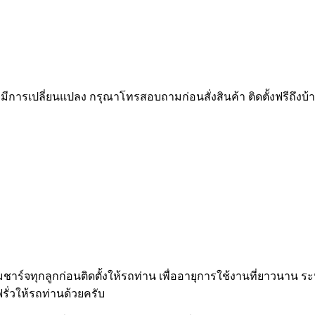
การเปลี่ยนแปลง กรุณาโทรสอบถามก่อนสั่งสินค้า ติดตั้งฟรีถึงบ้าน
ชาร์จทุกลูกก่อนติดตั้งให้รถท่าน เพื่ออายุการใช้งานที่ยาวนา
รั่วให้รถท่านด้วยครับ