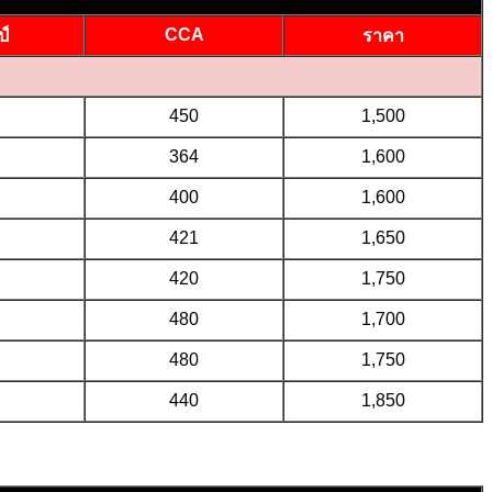
CCA
์
ราคา
450
1,500
364
1,600
400
1,600
421
1,650
420
1,750
480
1,700
480
1,750
440
1,850