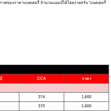
งภาพของราคาแบตเตอรี่ จำนวนแอมป์ได้โดยง่ายครับ “แบตเตอรี่
CCA
์
ราคา
374
1,600
370
1,600