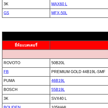
3K
MAX60 L
GS
MFX-50L
ยี่ห้อแบตเตอรี่
ROVOTO
50B20L
FB
PREMIUM GOLD 44B19L-SMF
PUMA
46B19L
BOSCH
55B19L
3K
SVX40 L
BOLIDEN
105H44L