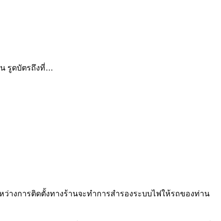
 รูดบัตรถึงที่…
น ระหว่างการติดตั้งทางร้านจะทำการสำรองระบบไฟให้รถของท่าน