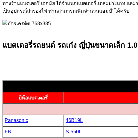
ทางร้านแบตเตอรี่ เอกมัย ได้จำแนกแบตเตอรี่แต่ละประเภท และร
เป็นอุปกรณ์สำรองไฟ ท่านสามารถเพิ่มจำนวนแอมป์” ได้ครับ
แบตเตอรี่รถยนต์ รถเก๋ง ญี่ปุ่นขนาดเล็ก 1.
ยี่ห้อแบตเตอรี่
Panasonic
46B19L
FB
S-550L