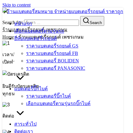
Skip to content
Search for:
Search
หน้าแรก
ร้านแบตเตอรี่รถยนต์ เพชรเกษม
เลือกแบตเตอรี่ตามรุ่นรถ
Home
»
ร้านแบตเตอรี่รถยนต์ เพชรเกษม
ยี่ห้อแบตเตอรี่รถยนต์
ราคาแบตเตอรี่รถยนต์ GS
ราคาแบตเตอรี่รถยนต์ FB
เวลาเปิด-ปิด
ราคาแบตเตอรี่ BOLIDEN
เปิดทำการ 08:00-20:00
ราคาแบตเตอรี่ PANASONIC
ยินดีรับบัตรเครดิต
แบตเตอรี่บิ๊กไบค์
ทุกธนาคาร
ราคาแบตเตอรี่บิ๊กไบค์
เลือกแบตเตอรี่ตามรุ่นรถบิ๊กไบค์
ติดต่อ
061-707-5884
,
062-083-5445
สาระทั่วไป
ติดต่อเรา