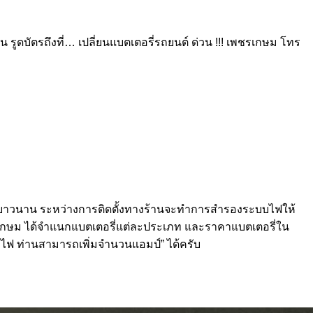
 รูดบัตรถึงที่… เปลี่ยนแบตเตอรี่รถยนต์ ด่วน !!! เพชรเกษม โทร
ที่ยาวนาน ระหว่างการติดตั้งทางร้านจะทำการสำรองระบบไฟให้
พชรเกษม ได้จำแนกแบตเตอรี่แต่ละประเภท และราคาแบตเตอรี่ใน
งไฟ ท่านสามารถเพิ่มจำนวนแอมป์” ได้ครับ