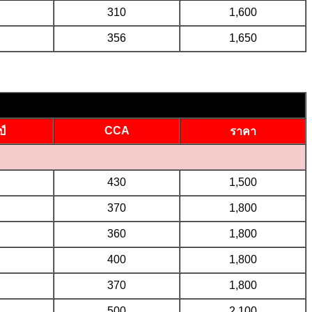
310
1,600
356
1,650
CCA
์
ราคา
430
1,500
370
1,800
360
1,800
400
1,800
370
1,800
500
2,100