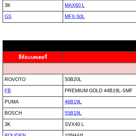
3K
MAX60 L
GS
MFX-50L
ยี่ห้อแบตเตอรี่
ROVOTO
50B20L
FB
PREMIUM GOLD 44B19L-SMF
PUMA
46B19L
BOSCH
55B19L
3K
SVX40 L
BOLIDEN
105H44L