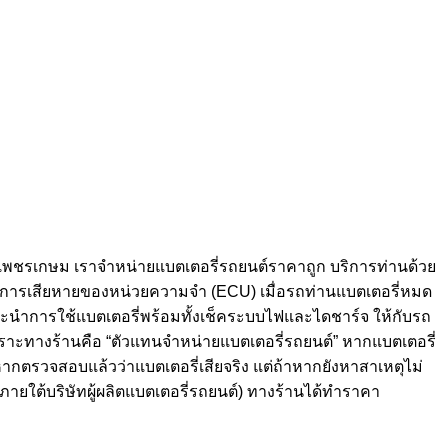
ต์ เพชรเกษม เราจำหน่ายแบตเตอรี่รถยนต์ราคาถูก บริการท่านด้วย
ันการเสียหายของหน่วยความจำ (ECU) เมื่อรถท่านแบตเตอรี่หมด
นะนำการใช้แบตเตอรี่พร้อมทั้งเช็คระบบไฟและไดชาร์จ ให้กับรถ
พราะทางร้านคือ “ตัวแทนจำหน่ายแบตเตอรี่รถยนต์” หากแบตเตอรี่
หากตรวจสอบแล้วว่าแบตเตอรี่เสียจริง แต่ถ้าหากยังหาสาเหตุไม่
่ภายใต้บริษัทผู้ผลิตแบตเตอรี่รถยนต์) ทางร้านได้ทำราคา