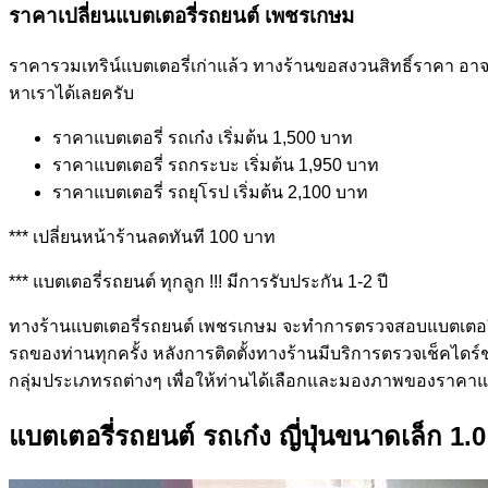
ราคาเปลี่ยนแบตเตอรี่รถยนต์ เพชรเกษม
ราคารวมเทริน์แบตเตอรี่เก่าแล้ว ทางร้านขอสงวนสิทธิ์ราคา อาจมี
หาเราได้เลยครับ
ราคาแบตเตอรี่ รถเก๋ง เริ่มต้น 1,500 บาท
ราคาแบตเตอรี่ รถกระบะ เริ่มต้น 1,950 บาท
ราคาแบตเตอรี่ รถยุโรป เริ่มต้น 2,100 บาท
*** เปลี่ยนหน้าร้านลดทันที 100 บาท
*** แบตเตอรี่รถยนต์ ทุกลูก !!! มีการรับประกัน 1-2 ปี
ทางร้านแบตเตอรี่รถยนต์ เพชรเกษม จะทำการตรวจสอบแบตเตอรี่ 
รถของท่านทุกครั้ง หลังการติดตั้งทางร้านมีบริการตรวจเช็คได
กลุ่มประเภทรถต่างๆ เพื่อให้ท่านได้เลือกและมองภาพของราคาแบ
แบตเตอรี่รถยนต์ รถเก๋ง ญี่ปุ่นขนาดเล็ก 1.