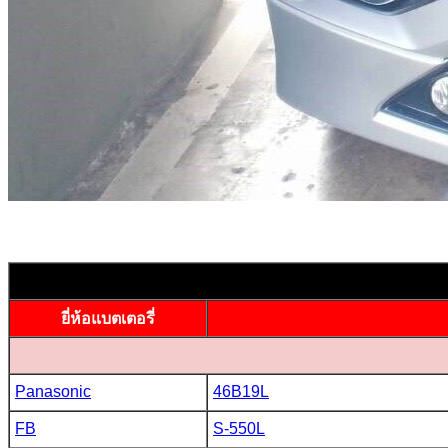
ยี่ห้อแบตเตอรี่
Panasonic
46B19L
FB
S-550L