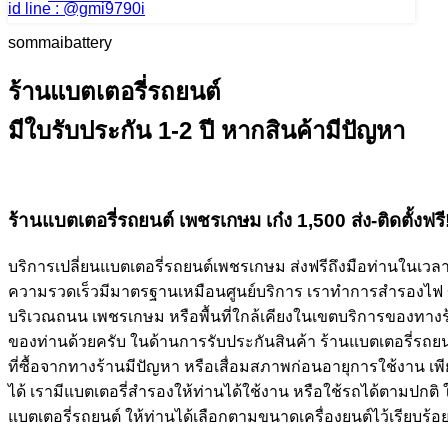
id line : @gmi9790i
sommaibattery
ร้านแบตเตอรี่รถยนต์
มีใบรับประกัน 1-2 ปี หากสินค้ามีปัญหา
ร้านแบตเตอรี่รถยนต์ เพชรเกษม เก๋ง 1,500 ส่ง-ติดตั้งฟรี!
บริการเปลี่ยนแบตเตอรี่รถยนต์เพชรเกษม ส่งฟรีถึงมือท่านในเวลา
ความรวดเร็วมีมาตรฐานเหมือนศูนย์บริการ เราทำการสำรองไฟ ขณ
บริเวณถนน เพชรเกษม หรือพื้นที่ใกล้เคียงในเขตบริการของทางร
ของท่านด้วยครับ ในด้านการรับประกันสินค้า ร้านแบตเตอรี่รถยน
ที่ซื้อจากทางร้านมีปัญหา หรือเสื่อมสภาพก่อนอายุการใช้งาน เพี
ได้ เรามีแบตเตอรี่สำรองให้ท่านได้ใช้งาน หรือใช้รถได้ตามปกติ 
แบตเตอรี่รถยนต์ ให้ท่านได้เลือกตามขนาดเครื่องยนต์ไว้เรียบร้อ