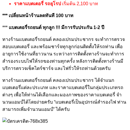
ราคาแบตเตอรี่ รถยุโรป
เริ่มต้น 2,100 บาท
*** เปลี่ยนหน้าร้านลดทันที 100 บาท
***
แบตเตอรี่รถยนต์ ทุกลูก !!! มีการรับประกัน 1-2 ปี
ทางร้านแบตเตอรี่รถยนต์ คลองเปรมประชากร จะทำการตรวจ
สอบแบตเตอรี่ และพร้อมชาร์จทุกลูกก่อนติดตั้งให้รถท่าน เพื่อ
อายุการใช้งานที่ยาวนาน ระหว่างการติดตั้งทางร้านจะทำการ
สำรองระบบไฟให้รถของท่านทุกครั้ง หลังการติดตั้งทางร้านมี
บริการตรวจเช็คไดร์ชาร์จ และไฟรั่วให้รถท่านด้วยครับ
ทางร้านแบตเตอรี่รถยนต์ คลองเปรมประชากร ได้จำแนก
แบตเตอรี่แต่ละประเภท และราคาแบตเตอรี่ในกลุ่มประเภทรถ
ต่างๆ เพื่อให้ท่านได้เลือกและมองภาพของราคาแบตเตอรี่ จำ
นวนแอมป์ได้โดยง่ายครับ “แบตเตอรี่เป็นอุปกรณ์สำรองไฟ ท่าน
สามารถเพิ่มจำนวนแอมป์” ได้ครับ