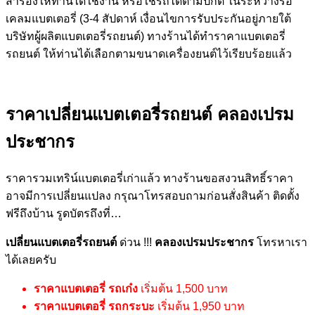
สำรองให้ท่านได้ใช้งาน หรือใช้รถได้ตามปกติ ในระหว่างรอ
เคลมแบตเตอรี่ (3-4 สัปดาห์ เงื่อนไขการรับประกันอยู่ภายใต้
บริษัทผู้ผลิตแบตเตอรี่รถยนต์) ทางร้านได้ทำราคาแบตเตอรี่
รถยนต์ ให้ท่านได้เลือกตามขนาดเครื่องยนต์ไว้เรียบร้อยแล้ว
ราคาเปลี่ยนแบตเตอรี่รถยนต์ คลองเปรม
ประชากร
ราคารวมเทริน์แบตเตอรี่เก่าแล้ว ทางร้านขอสงวนสิทธิ์ราคา
อาจมีการเปลี่ยนแปลง กรุณาโทรสอบถามก่อนสั่งสินค้า ติดตั้ง
ฟรีถึงบ้าน รูดบัตรถึงที่…
เปลี่ยนแบตเตอรี่รถยนต์
ด่วน !!!
คลองเปรมประชากร
โทรหาเรา
ได้เลยครับ
ราคาแบตเตอรี่ รถเก๋ง
เริ่มต้น 1,500 บาท
ราคาแบตเตอรี่ รถกระบะ
เริ่มต้น 1,950 บาท