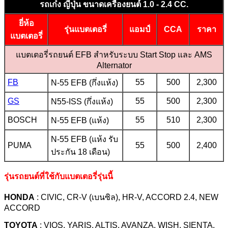
รถเก๋ง ญี่ปุ่น ขนาดเครื่องยนต์ 1.0 - 2.4 CC.
ยี่ห้อ
รุ่นแบตเตอรี่
แอมป์
CCA
ราคา
แบตเตอรี่
แบตเตอรี่รถยนต์ EFB สำหรับระบบ Start Stop และ AMS
Alternator
FB
55
500
2,300
N-55 EFB (กึ่งแห้ง)
GS
55
500
2,300
N55-ISS (กึ่งแห้ง)
BOSCH
55
510
2,300
N-55 EFB (แห้ง)
N-55 EFB (แห้ง รับ
PUMA
55
500
2,400
ประกัน 18 เดือน)
รุ่นรถยนต์ที่ใช้กับแบตเตอรี่รุ่นนี้
HONDA
: CIVIC, CR-V (เบนซิล), HR-V, ACCORD 2.4, NEW
ACCORD
TOYOTA
: VIOS, YARIS, ALTIS, AVANZA, WISH, SIENTA,