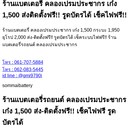
ร้านแบตเตอรี่ คลองเปรมประชากร เก๋ง
1,500 ส่งติดตั้งฟรี!! รูดบัตรได้ เช็คไฟฟรี!!
ร้านแบตเตอรี่ คลองเปรมประชากร เก๋ง 1,500 กระบะ 1,950
ยุโรป 2,000 ส่ง-ติดตั้งฟรี!! รูดบัตรได้ เช็คระบบไฟฟรี!! ร้าน
แบตเตอรี่รถยนต์ คลองเปรมประชากร
โทร : 061-707-5884
โทร : 062-083-5445
id line : @gmi9790i
sommaibattery
ร้านแบตเตอรี่รถยนต์ คลองเปรมประชากร
เก๋ง 1,500 ส่ง-ติดตั้งฟรี!! เช็คไฟฟรี รูด
บัตรได้