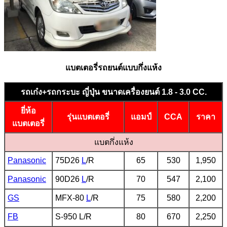
แบตเตอรี่รถยนต์แบบกึ่งแห้ง
รถเก๋ง+รถกระบะ ญี่ปุ่น ขนาดเครื่องยนต์ 1.8 - 3.0 CC.
ยี่ห้อ
รุ่นแบตเตอรี่
แอมป์
CCA
ราคา
แบตเตอรี่
แบตกึ่งแห้ง
Panasonic
75D26
L
/R
65
530
1,950
Panasonic
90D26
L
/R
70
547
2,100
GS
MFX-80
L
/R
75
580
2,200
FB
S-950 L/R
80
670
2,250