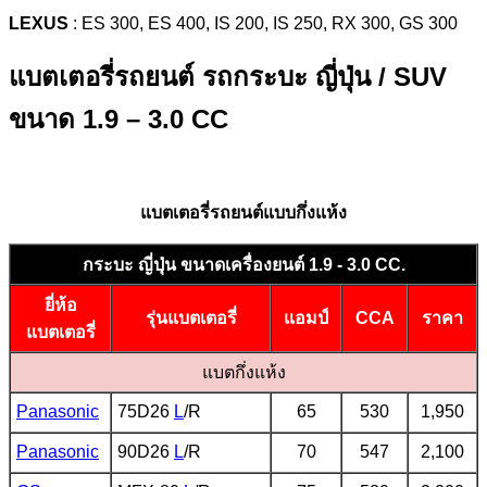
LEXUS
: ES 300, ES 400, IS 200, IS 250, RX 300, GS 300
แบตเตอรี่รถยนต์ รถกระบะ ญี่ปุ่น / SUV
ขนาด 1.9 – 3.0 CC
แบตเตอรี่รถยนต์แบบกึ่งแห้ง
กระบะ ญี่ปุ่น ขนาดเครื่องยนต์ 1.9 - 3.0 CC.
ยี่ห้อ
รุ่นแบตเตอรี่
แอมป์
CCA
ราคา
แบตเตอรี่
แบตกึ่งแห้ง
Panasonic
75D26
L
/R
65
530
1,950
Panasonic
90D26
L
/R
70
547
2,100