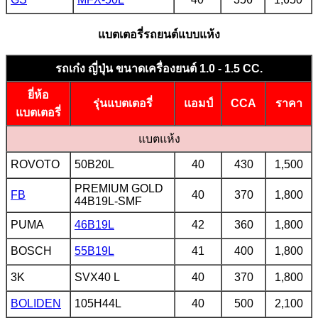
แบตเตอรี่รถยนต์แบบแห้ง
รถเก๋ง ญี่ปุ่น ขนาดเครื่องยนต์ 1.0 - 1.5 CC.
ยี่ห้อ
รุ่นแบตเตอรี่
แอมป์
CCA
ราคา
แบตเตอรี่
แบตแห้ง
ROVOTO
50B20L
40
430
1,500
PREMIUM GOLD
FB
40
370
1,800
44B19L-SMF
PUMA
46B19L
42
360
1,800
BOSCH
55B19L
41
400
1,800
3K
SVX40 L
40
370
1,800
BOLIDEN
105H44L
40
500
2,100