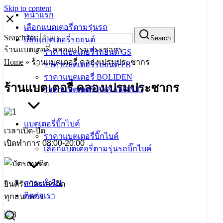
Skip to content
หน้าแรก
เลือกแบตเตอรี่ตามรุ่นรถ
Search for:
Search
ยี่ห้อแบตเตอรี่รถยนต์
ร้านแบตเตอรี่ คลองเปรมประชากร
ราคาแบตเตอรี่รถยนต์ GS
Home
»
ร้านแบตเตอรี่ คลองเปรมประชากร
ราคาแบตเตอรี่รถยนต์ FB
ราคาแบตเตอรี่ BOLIDEN
ร้านแบตเตอรี่ คลองเปรมประชากร
ราคาแบตเตอรี่ PANASONIC
แบตเตอรี่บิ๊กไบค์
เวลาเปิด-ปิด
ราคาแบตเตอรี่บิ๊กไบค์
เปิดทำการ 08:00-20:00
เลือกแบตเตอรี่ตามรุ่นรถบิ๊กไบค์
สาระทั่วไป
ยินดีรับบัตรเครดิต
ติดต่อเรา
ทุกธนาคาร