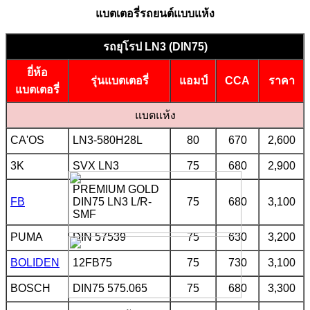
แบตเตอรี่รถยนต์แบบแห้ง
รถยุโรป LN3 (DIN75)
ยี่ห้อ
รุ่นแบตเตอรี่
แอมป์
CCA
ราคา
แบตเตอรี่
แบตแห้ง
CA'OS
LN3-580H28L
80
670
2,600
3K
SVX LN3
75
680
2,900
PREMIUM GOLD
FB
DIN75 LN3 L/R-
75
680
3,100
SMF
PUMA
DIN 57539
75
630
3,200
BOLIDEN
12FB75
75
730
3,100
BOSCH
DIN75 575.065
75
680
3,300