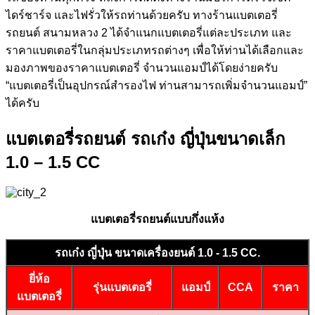
ไดร์ชาร์จ และไฟรั่วให้รถท่านด้วยครับ ทางร้านแบตเตอรี่
รถยนต์ สนามหลวง 2 ได้จำแนกแบตเตอรี่แต่ละประเภท และ
ราคาแบตเตอรี่ในกลุ่มประเภทรถต่างๆ เพื่อให้ท่านได้เลือกและ
มองภาพของราคาแบตเตอรี่ จำนวนแอมป์ได้โดยง่ายครับ
“แบตเตอรี่เป็นอุปกรณ์สำรองไฟ ท่านสามารถเพิ่มจำนวนแอมป์”
ได้ครับ
แบตเตอรี่รถยนต์ รถเก๋ง ญี่ปุ่นขนาดเล็ก
1.0 – 1.5 CC
แบตเตอรี่รถยนต์แบบกึ่งแห้ง
รถเก๋ง ญี่ปุ่น ขนาดเครื่องยนต์ 1.0 - 1.5 CC.
ยี่ห้อ
รุ่นแบตเตอรี่
แอมป์
CCA
ราคา
แบตเตอรี่