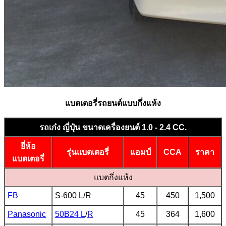
แบตเตอรี่รถยนต์แบบกึ่งแห้ง
รถเก๋ง ญี่ปุ๋น ขนาดเครื่องยนต์ 1.0 - 2.4 CC.
ยี่ห้อ
รุ่นแบตเตอรี่
แอมป์
CCA
ราคา
แบตเตอรี่
แบตกึ่งแห้ง
FB
S-600 L/R
45
450
1,500
Panasonic
50B24
L
/
R
45
364
1,600