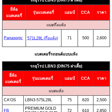
รถยุโรป LBN3 (DIN75 ฝาเตี้ย)
ยี่ห้อ
รุ่นแบตเตอรี่
แอมป์
CCA
ราคา
แบตเตอรี่
แบตกึ่งแห้ง
Panasonic
71
500
2,600
571L28L (กึ่งแห้ง)
แบตเตอรี่รถยนต์แบบแห้ง
รถยุโรป LBN3 (DIN75 ฝาเตี้ย)
ยี่ห้อ
รุ่นแบตเตอรี่
แอมป์
CCA
ราคา
แบตเตอรี่
แบตแห้ง
CA'OS
LBN3-575L28L
75
620
2,500
PREMIUM GOLD
FB
72
610
2,850