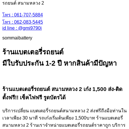
รถยนต์ สนามหลวง 2
โทร : 061-707-5884
โทร : 062-083-5445
id line : @gmi9790i
sommaibattery
ร้านแบตเตอรี่รถยนต์
มีใบรับประกัน 1-2 ปี หากสินค้ามีปัญหา
ร้านแบตเตอรี่รถยนต์ สนามหลวง 2 เก๋ง 1,500 ส่ง-ติด
ตั้งฟรี!! เช็คไฟฟรี รูดบัตรได้
บริการเปลี่ยน แบตเตอรี่รถยนต์สนามหลวง 2 ส่งฟรีถึงมือท่านใน
เวลาเพียง 30 นาที รถเก๋งเริ่มต้นเพียง 1,500บาท ร้านแบตเตอรี่
สนามหลวง 2 ร้านเราจำหน่ายแบตเตอรี่รถยนต์ราคาถูก บริการ