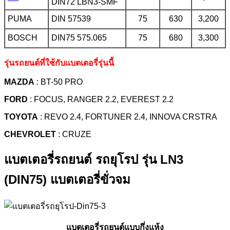
DIN72 LBN3-SMF
PUMA
DIN 57539
75
630
3,200
BOSCH
DIN75 575.065
75
680
3,300
รุ่นรถยนต์ที่ใช้กับแบตเตอรี่รุ่นนี้
MAZDA
: BT-50 PRO
FORD
: FOCUS, RANGER 2.2, EVEREST 2.2
TOYOTA
: REVO 2.4, FORTUNER 2.4, INNOVA CRSTRA
CHEVROLET
: CRUZE
แบตเตอรี่รถยนต์ รถยุโรป รุ่น LN3
(DIN75) แบตเตอรี่ขั่วจม
แบตเตอรี่รถยนต์แบบกึ่งแห้ง