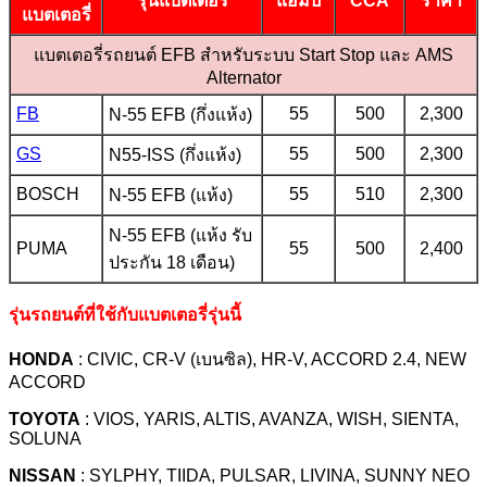
รุ่นแบตเตอรี่
แอมป์
CCA
ราคา
แบตเตอรี่
แบตเตอรี่รถยนต์ EFB สำหรับระบบ Start Stop และ AMS
Alternator
FB
55
500
2,300
N-55 EFB (กึ่งแห้ง)
GS
55
500
2,300
N55-ISS (กึ่งแห้ง)
BOSCH
55
510
2,300
N-55 EFB (แห้ง)
N-55 EFB (แห้ง รับ
PUMA
55
500
2,400
ประกัน 18 เดือน)
รุ่นรถยนต์ที่ใช้กับแบตเตอรี่รุ่นนี้
HONDA
: CIVIC, CR-V (เบนซิล), HR-V, ACCORD 2.4, NEW
ACCORD
TOYOTA
: VIOS, YARIS, ALTIS, AVANZA, WISH, SIENTA,
SOLUNA
NISSAN
: SYLPHY, TIIDA, PULSAR, LIVINA, SUNNY NEO