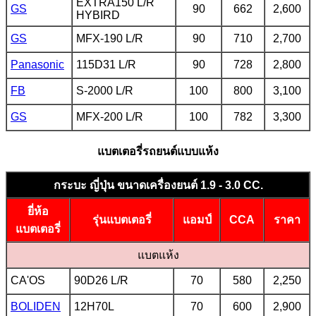
EXTRA150 L/R
GS
90
662
2,600
HYBIRD
GS
MFX-190 L/R
90
710
2,700
Panasonic
115D31 L/R
90
728
2,800
FB
S-2000 L/R
100
800
3,100
GS
MFX-200 L/R
100
782
3,300
แบตเตอรี่รถยนต์แบบแห้ง
กระบะ ญี่ปุ่น ขนาดเครื่องยนต์ 1.9 - 3.0 CC.
ยี่ห้อ
รุ่นแบตเตอรี่
แอมป์
CCA
ราคา
แบตเตอรี่
แบตแห้ง
CA'OS
90D26 L/R
70
580
2,250
BOLIDEN
12H70L
70
600
2,900