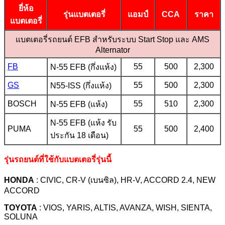
ยี่ห้อ
รุ่นแบตเตอรี่
แอมป์
CCA
ราคา
แบตเตอรี่
แบตเตอรี่รถยนต์ EFB สำหรับระบบ Start Stop และ AMS
Alternator
FB
55
500
2,300
N-55 EFB (กึ่งแห้ง)
GS
55
500
2,300
N55-ISS (กึ่งแห้ง)
BOSCH
55
510
2,300
N-55 EFB (แห้ง)
N-55 EFB (แห้ง รับ
PUMA
55
500
2,400
ประกัน 18 เดือน)
รุ่นรถยนต์ที่ใช้กับแบตเตอรี่รุ่นนี้
HONDA
: CIVIC, CR-V (เบนซิล), HR-V, ACCORD 2.4, NEW
ACCORD
TOYOTA
: VIOS, YARIS, ALTIS, AVANZA, WISH, SIENTA,
SOLUNA