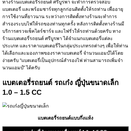
ทางร้านแบตเตอรี่รถยนต์ ศรีบูรพา จะทำการตรวจสอบ
แบตเตอรี่ และพร้อมชาร์จทุกลูกก่อนติดตั้งให้รถท่าน เพื่ออายุ
การใช้งานที่ยาวนาน ระหว่างการติดตั้งทางร้านจะทำการ
สำรองระบบไฟให้รถของท่านทุกครั้ง หลังการติดตั้งทางร้านมี
บริการตรวจเช็คไดร์ชาร์จ และไฟรั่วให้รถท่านด้วยครับ ทาง
ร้านแบตเตอรี่รถยนต์ ศรีบูรพา ได้จำแนกแบตเตอรี่แต่ละ
ประเภท และราคาแบตเตอรี่ในกลุ่มประเภทรถต่างๆ เพื่อให้ท่าน
ได้เลือกและมองภาพของราคาแบตเตอรี่ จำนวนแอมป์ได้โดย
ง่ายครับ “แบตเตอรี่เป็นอุปกรณ์สำรองไฟ ท่านสามารถเพิ่มจำ
นวนแอมป์” ได้ครับ
แบตเตอรี่รถยนต์ รถเก๋ง ญี่ปุ่นขนาดเล็ก
1.0 – 1.5 CC
แบตเตอรี่รถยนต์แบบกึ่งแห้ง