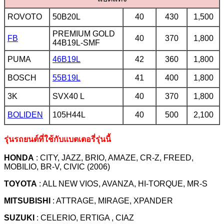
ROVOTO
50B20L
40
430
1,500
PREMIUM GOLD
FB
40
370
1,800
44B19L-SMF
PUMA
46B19L
42
360
1,800
BOSCH
55B19L
41
400
1,800
3K
SVX40 L
40
370
1,800
BOLIDEN
105H44L
40
500
2,100
รุ่นรถยนต์ที่ใช้กับแบตเตอรี่รุ่นนี้
HONDA
: CITY, JAZZ, BRIO, AMAZE, CR-Z, FREED,
MOBILIO, BR-V, CIVIC (2006)
TOYOTA
: ALL NEW VIOS, AVANZA, HI-TORQUE, MR-S
MITSUBISHI
: ATTRAGE, MIRAGE, XPANDER
SUZUKI
: CELERIO, ERTIGA , CIAZ