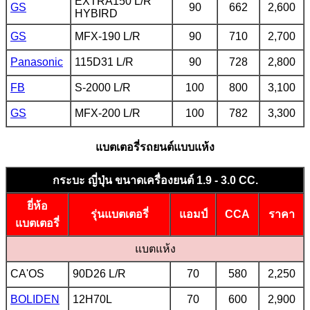
EXTRA150 L/R
GS
90
662
2,600
HYBIRD
GS
MFX-190 L/R
90
710
2,700
Panasonic
115D31 L/R
90
728
2,800
FB
S-2000 L/R
100
800
3,100
GS
MFX-200 L/R
100
782
3,300
แบตเตอรี่รถยนต์แบบแห้ง
กระบะ ญี่ปุ่น ขนาดเครื่องยนต์ 1.9 - 3.0 CC.
ยี่ห้อ
รุ่นแบตเตอรี่
แอมป์
CCA
ราคา
แบตเตอรี่
แบตแห้ง
CA'OS
90D26 L/R
70
580
2,250
BOLIDEN
12H70L
70
600
2,900