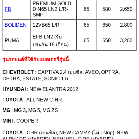
PREMIUM GOLD
FB
DIN65 LN2 L/R-
65
580
2,650
SMF
BOLIDEN
12VB65 L/R
65
650
2,800
EFB LN2 (รับ
PUMA
65
650
3,200
ประกัน 18 เดือน)
รุ่นรถยนต์ที่ใช้กับแบตเตอรี่รุ่นนี้
CHEVROLET
: CAPTIVA 2.4 เบนซิล, AVEO, OPTRA,
OPTRA, ESTATE, SONIC 1.6
HYUNDAI
: NEW ELANTRA 2012
TOYOTA
: ALL NEW C-HR
MG
: MG 3, MG 5, MG ZS
MINI
: COOPER
TOYOTA
: CHR (เบนซิล), NEW CAMRY (ไม่ i-stop), NEW