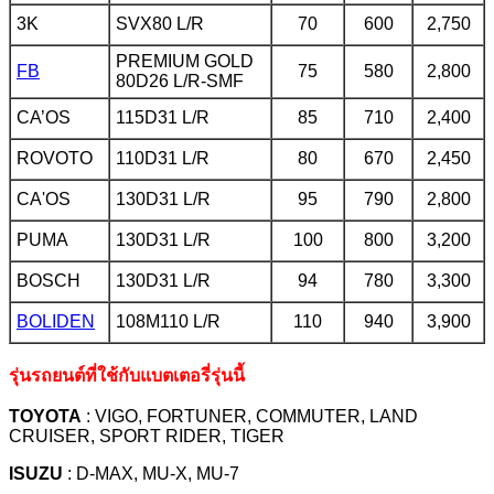
3K
SVX80 L/R
70
600
2,750
PREMIUM GOLD
FB
75
580
2,800
80D26 L/R-SMF
CA’OS
115D31 L/R
85
710
2,400
ROVOTO
110D31 L/R
80
670
2,450
CA'OS
130D31 L/R
95
790
2,800
PUMA
130D31 L/R
100
800
3,200
BOSCH
130D31 L/R
94
780
3,300
BOLIDEN
108M110 L/R
110
940
3,900
รุ่นรถยนต์ที่ใช้กับแบตเตอรี่รุ่นนี้
TOYOTA
: VIGO, FORTUNER, COMMUTER, LAND
CRUISER, SPORT RIDER, TIGER
ISUZU
: D-MAX, MU-X, MU-7