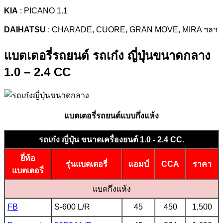
KIA
: PICANO 1.1
DAIHATSU
: CHARADE, CUORE, GRAN MOVE, MIRA ฯลฯ
แบตเตอรี่รถยนต์ รถเก๋ง ญี่ปุ่นขนาดกลาง
1.0 – 2.4 CC
แบตเตอรี่รถยนต์แบบกึ่งแห้ง
รถเก๋ง ญี่ปุ๋น ขนาดเครื่องยนต์ 1.0 - 2.4 CC.
ยี่ห้อ
รุ่นแบตเตอรี่
แอมป์
CCA
ราคา
แบตเตอรี่
แบตกึ่งแห้ง
FB
S-600 L/R
45
450
1,500