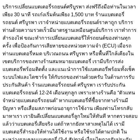
บริการเปลี่ยนแบตเตอรี่รถยนต์ศรีบูรพา ส่งฟรีถึงมือท่านในเวลา
เพียง 30 นาที รถเก๋งเริ่มต้นเพียง 1,500 บาท ร้านแบตเตอรี่
รถยนต์ ศรีบูรพา เราจำหน่ายแบตเตอรี่รถยนต์ราคาถูก บริการ
ท่านด้วยความรวดเร็วมีมาตรฐานเหมือนศูนย์บริการ เราทำการ
สำรองไฟ ขณะทำการเปลี่ยนแบตเตอรี่ให้รถยนต์ของท่านทุก
ครั้ง เพื่อป้องกันการเสียหายของหน่วยความจำ (ECU) เมื่อรถ
ท่านแบตเตอรี่หมด บริเวณถนน ศรีบูรพา หรือพื้นที่ใกล้เคียงใน
เขตบริการของทางร้านสมหมายแบตเตอรี่ เรามีบริการส่ง
แบตเตอรี่พร้อมติดตั้ง และแนะนำการใช้แบตเตอรี่พร้อมทั้งเช็ค
ระบบไฟและไดชาร์จ ให้กับรถของท่านด้วยครับ ในด้านการรับ
ประกันสินค้า ร้านแบตเตอรี่รถยนต์ ศรีบูรพา เรารับประกัน
แบตเตอรี่รถยนต์ 12-24 เดือนทุกลูก เพราะทางร้านคือ “ตัวแทน
จำหน่ายแบตเตอรี่รถยนต์” หากแบตเตอรี่ที่ซื้อจากทางร้านมี
ปัญหา หรือเสื่อมสภาพก่อนอายุการใช้งาน เพียงท่านโทรกลับ
มาหาเรา เรายินดีเปลี่ยนแบตเตอรี่ลูกใหม่ให้ทันที หากตรวจสอบ
แล้วว่าแบตเตอรี่เสียจริง แต่ถ้าหากยังหาสาเหตุไม่ได้ เรามี
แบตเตอรี่สำรองให้ท่านได้ใช้งาน หรือใช้รถได้ตามปกติ ใน
ระหว่างรอเคลมแบตเตอรี่ (3-4 สัปดาห์ เงื่อนไขการรับประกัน