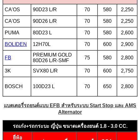
CA'OS
90D23 L/R
70
580
2,250
CA'OS
90D26 L/R
70
580
2,250
PUMA
80D23 L
70
580
2,600
BOLIDEN
12H70L
70
600
2,900
PREMIUM GOLD
FB
75
580
2,800
80D26 L/R-SMF
3K
SVX80 L/R
70
600
2,750
BOSCH
100D23 L
70
650
2,800
แบตเตอรี่รถยนต์แบบ EFB สำหรับระบบ Start Stop และ AMS
Alternator
รถเก๋ง+รถกระบะ ญี่ปุ่น ขนาดเครื่องยนต์ 1.8 - 3.0 CC.
ยี่ห้อ