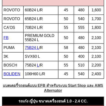
ROVOTO
60B24 L/R
45
480
1,600
ROVOTO
65B24 L/R
50
540
1,700
CA'OS
70B24 L/R
55
555
1,800
PREMIUM GOLD
FB
50
480
2,100
55B24 L
PUMA
75B24
L
/R
58
480
2,100
3K
SVX60 L
50
400
2,100
BOSCH
75B24
L
/R
55
510
2,200
BOLIDEN
106H60 L/R
45
540
2,400
แบตเตอรี่รถยนต์แบบ EFB สำหรับระบบ Start Stop และ AMS
Alternator
รถเก๋ง ญี่ปุ่น ขนาดเครื่องยนต์ 1.0 - 2.4 CC.