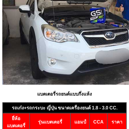
แบตเตอรี่รถยนต์แบบกึ่งแห้ง
รถเก๋ง+รถกระบะ ญี่ปุ่น ขนาดเครื่องยนต์ 1.8 - 3.0 CC.
ยี่ห้อ
รุ่นแบตเตอรี่
แอมป์
CCA
ราคา
แบตเตอรี่