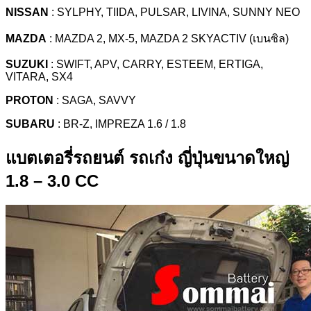
NISSAN
: SYLPHY, TIIDA, PULSAR, LIVINA, SUNNY NEO
MAZDA
: MAZDA 2, MX-5, MAZDA 2 SKYACTIV (เบนซิล)
SUZUKI
: SWIFT, APV, CARRY, ESTEEM, ERTIGA,
VITARA, SX4
PROTON
: SAGA, SAVVY
SUBARU
: BR-Z, IMPREZA 1.6 / 1.8
แบตเตอรี่รถยนต์ รถเก๋ง ญี่ปุ่นขนาดใหญ่
1.8 – 3.0 CC