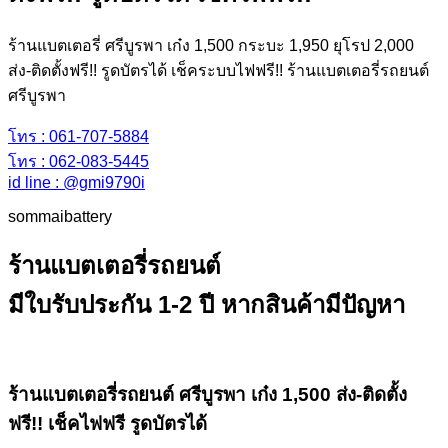
ร้านแบตเตอรี่ ศรีบูรพา เก๋ง 1,500 กระบะ 1,950 ยุโรป 2,000
ส่ง-ติดตั้งฟรี!! รูดบัตรได้ เช็คระบบไฟฟรี!! ร้านแบตเตอรี่รถยนต์
ศรีบูรพา
โทร : 061-707-5884
โทร : 062-083-5445
id line : @gmi9790i
sommaibattery
ร้านแบตเตอรี่รถยนต์
มีใบรับประกัน 1-2 ปี หากสินค้ามีปัญหา
ร้านแบตเตอรี่รถยนต์ ศรีบูรพา เก๋ง 1,500 ส่ง-ติดตั้ง
ฟรี!! เช็คไฟฟรี รูดบัตรได้