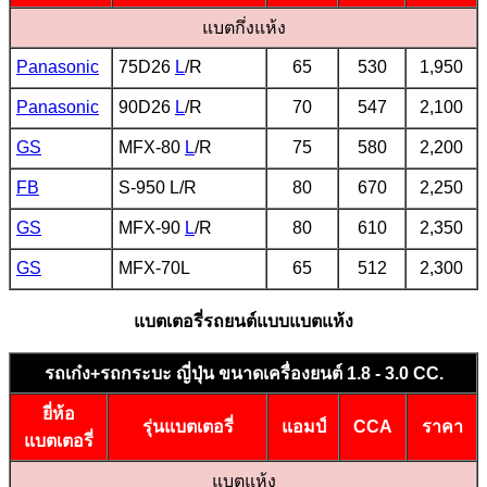
แบตกึ่งแห้ง
Panasonic
75D26
L
/R
65
530
1,950
Panasonic
90D26
L
/R
70
547
2,100
GS
MFX-80
L
/R
75
580
2,200
FB
S-950 L/R
80
670
2,250
GS
MFX-90
L
/R
80
610
2,350
GS
MFX-70L
65
512
2,300
แบตเตอรี่รถยนต์แบบแบตแห้ง
รถเก๋ง+รถกระบะ ญี่ปุ่น ขนาดเครื่องยนต์ 1.8 - 3.0 CC.
ยี่ห้อ
รุ่นแบตเตอรี่
แอมป์
CCA
ราคา
แบตเตอรี่
แบตแห้ง