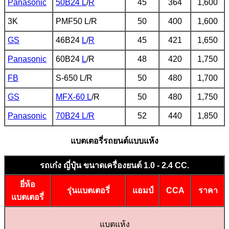
Panasonic
50B24
L
/
R
45
364
1,600
3K
PMF50 L/R
50
400
1,600
GS
46B24
L
/
R
45
421
1,650
Panasonic
60B24
L
/R
48
420
1,750
FB
S-650 L/R
50
480
1,700
GS
MFX-60
L
/R
50
480
1,750
Panasonic
70B24 L/R
52
440
1,850
แบตเตอรี่รถยนต์แบบแห้ง
รถเก๋ง ญี่ปุ๋น ขนาดเครื่องยนต์ 1.0 - 2.4 CC.
ยี่ห้อ
รุ่นแบตเตอรี่
แอมป์
CCA
ราคา
แบตเตอรี่
แบตแห้ง