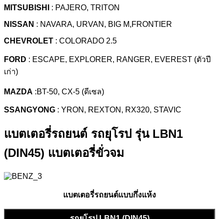
MITSUBISHI
: PAJERO, TRITON
NISSAN
: NAVARA, URVAN, BIG M,FRONTIER
CHEVROLET
: COLORADO 2.5
FORD
: ESCAPE, EXPLORER, RANGER, EVEREST (ตัวปี
เก่า)
MAZDA
:BT-50, CX-5 (ดีเซล)
SSANGYONG
: YRON, REXTON, RX320, STAVIC
แบตเตอรี่รถยนต์ รถยุโรป รุ่น LBN1
(DIN45) แบตเตอรี่ขั่วจม
แบตเตอรี่รถยนต์แบบกึ่งแห้ง
รถยุโรป LBN1 (DIN45)