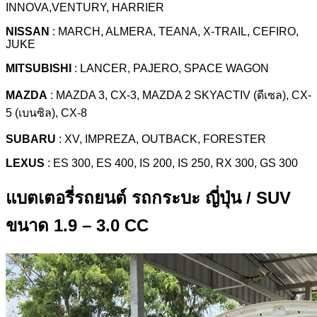
INNOVA,VENTURY, HARRIER
NISSAN
: MARCH, ALMERA, TEANA, X-TRAIL, CEFIRO,
JUKE
MITSUBISHI
: LANCER, PAJERO, SPACE WAGON
MAZDA
: MAZDA 3, CX-3, MAZDA 2 SKYACTIV (ดีเซล), CX-
5 (เบนซิล), CX-8
SUBARU
: XV, IMPREZA, OUTBACK, FORESTER
LEXUS
: ES 300, ES 400, IS 200, IS 250, RX 300, GS 300
แบตเตอรี่รถยนต์ รถกระบะ ญี่ปุ่น / SUV
ขนาด 1.9 – 3.0 CC