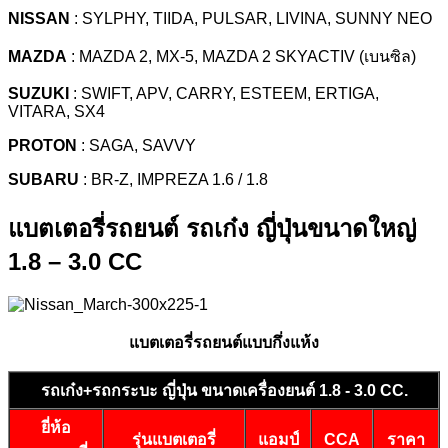
NISSAN
: SYLPHY, TIIDA, PULSAR, LIVINA, SUNNY NEO
MAZDA
: MAZDA 2, MX-5, MAZDA 2 SKYACTIV (เบนซิล)
SUZUKI
: SWIFT, APV, CARRY, ESTEEM, ERTIGA,
VITARA, SX4
PROTON
: SAGA, SAVVY
SUBARU
: BR-Z, IMPREZA 1.6 / 1.8
แบตเตอรี่รถยนต์ รถเก๋ง ญี่ปุ่นขนาดใหญ่
1.8 – 3.0 CC
แบตเตอรี่รถยนต์แบบกึ่งแห้ง
รถเก๋ง+รถกระบะ ญี่ปุ่น ขนาดเครื่องยนต์ 1.8 - 3.0 CC.
ยี่ห้อ
รุ่นแบตเตอรี่
แอมป์
CCA
ราคา