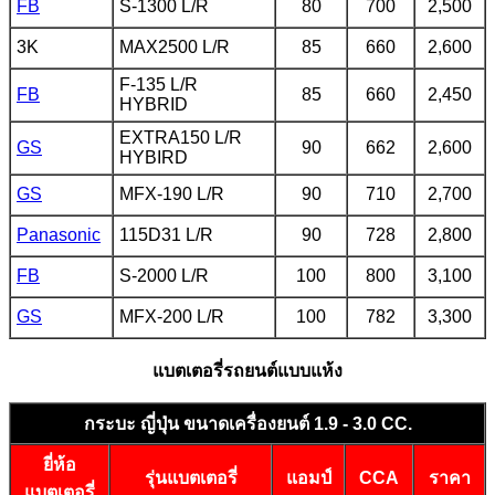
FB
S-1300 L/R
80
700
2,500
3K
MAX2500 L/R
85
660
2,600
F-135 L/R
FB
85
660
2,450
HYBRID
EXTRA150 L/R
GS
90
662
2,600
HYBIRD
GS
MFX-190 L/R
90
710
2,700
Panasonic
115D31 L/R
90
728
2,800
FB
S-2000 L/R
100
800
3,100
GS
MFX-200 L/R
100
782
3,300
แบตเตอรี่รถยนต์แบบแห้ง
กระบะ ญี่ปุ่น ขนาดเครื่องยนต์ 1.9 - 3.0 CC.
ยี่ห้อ
รุ่นแบตเตอรี่
แอมป์
CCA
ราคา
แบตเตอรี่