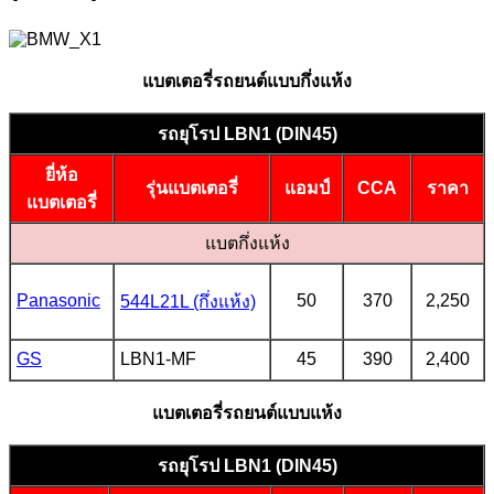
แบตเตอรี่รถยนต์แบบกึ่งแห้ง
รถยุโรป LBN1 (DIN45)
ยี่ห้อ
รุ่นแบตเตอรี่
แอมป์
CCA
ราคา
แบตเตอรี่
แบตกึ่งแห้ง
Panasonic
50
370
2,250
544L21L (กึ่งแห้ง)
GS
LBN1-MF
45
390
2,400
แบตเตอรี่รถยนต์แบบแห้ง
รถยุโรป LBN1 (DIN45)