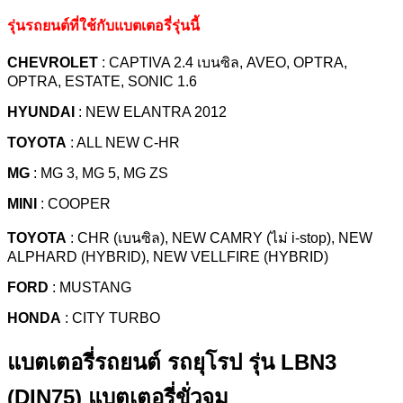
รุ่นรถยนต์ที่ใช้กับแบตเตอรี่รุ่นนี้
CHEVROLET
: CAPTIVA 2.4 เบนซิล, AVEO, OPTRA,
OPTRA, ESTATE, SONIC 1.6
HYUNDAI
: NEW ELANTRA 2012
TOYOTA
: ALL NEW C-HR
MG
: MG 3, MG 5, MG ZS
MINI
: COOPER
TOYOTA
: CHR (เบนซิล), NEW CAMRY (ไม่ i-stop), NEW
ALPHARD (HYBRID), NEW VELLFIRE (HYBRID)
FORD
: MUSTANG
HONDA
: CITY TURBO
แบตเตอรี่รถยนต์ รถยุโรป รุ่น LBN3
(DIN75) แบตเตอรี่ขั่วจม