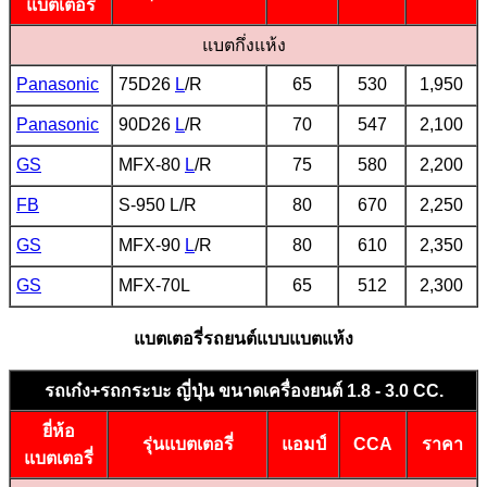
แบตเตอรี่
แบตกึ่งแห้ง
Panasonic
75D26
L
/R
65
530
1,950
Panasonic
90D26
L
/R
70
547
2,100
GS
MFX-80
L
/R
75
580
2,200
FB
S-950 L/R
80
670
2,250
GS
MFX-90
L
/R
80
610
2,350
GS
MFX-70L
65
512
2,300
แบตเตอรี่รถยนต์แบบแบตแห้ง
รถเก๋ง+รถกระบะ ญี่ปุ่น ขนาดเครื่องยนต์ 1.8 - 3.0 CC.
ยี่ห้อ
รุ่นแบตเตอรี่
แอมป์
CCA
ราคา
แบตเตอรี่