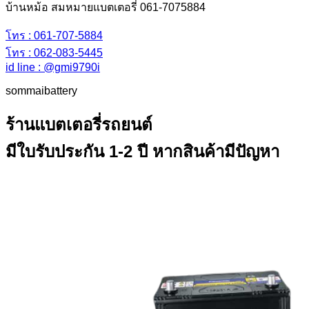
บ้านหม้อ สมหมายแบตเตอรี่ 061-7075884
โทร : 061-707-5884
โทร : 062-083-5445
id line : @gmi9790i
sommaibattery
ร้านแบตเตอรี่รถยนต์
มีใบรับประกัน 1-2 ปี หากสินค้ามีปัญหา