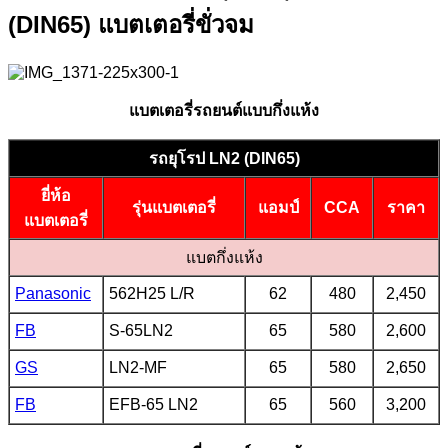
(DIN65) แบตเตอรี่ขั่วจม
แบตเตอรี่รถยนต์แบบกึ่งแห้ง
รถยุโรป LN2 (DIN65)
ยี่ห้อ
รุ่นแบตเตอรี่
แอมป์
CCA
ราคา
แบตเตอรี่
แบตกึ่งแห้ง
Panasonic
562H25 L/R
62
480
2,450
FB
S-65LN2
65
580
2,600
GS
LN2-MF
65
580
2,650
FB
EFB-65 LN2
65
560
3,200