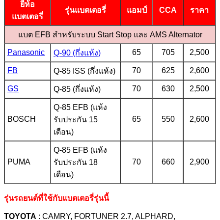
ยี่ห้อ
รุ่นแบตเตอรี่
แอมป์
CCA
ราคา
แบตเตอรี่
แบต EFB สำหรับระบบ Start Stop และ AMS Alternator
Panasonic
65
705
2,500
Q-90 (กึ่งแห้ง)
FB
70
625
2,600
Q-85 ISS (กึ่งแห้ง)
GS
70
630
2,500
Q-85 (กึ่งแห้ง)
Q-85 EFB (แห้ง
BOSCH
65
550
2,600
รับประกัน 15
เดือน)
Q-85 EFB (แห้ง
PUMA
70
660
2,900
รับประกัน 18
เดือน)
รุ่นรถยนต์ที่ใช้กับแบตเตอรี่รุ่นนี้
TOYOTA
: CAMRY, FORTUNER 2.7, ALPHARD,