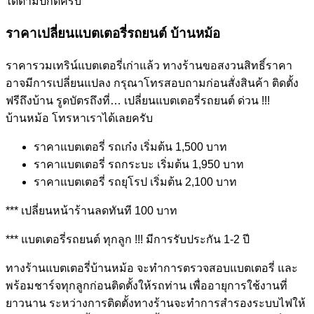
ได้ตามปกติครับ
ราคาเปลี่ยนแบตเตอรี่รถยนต์ บ้านหม้อ
ราคารวมเทริน์แบตเตอรี่เก่าแล้ว ทางร้านขอสงวนสิทธิ์ราคา
อาจมีการเปลี่ยนแปลง กรุณาโทรสอบถามก่อนสั่งสินค้า ติดตั้ง
ฟรีถึงบ้าน รูดบัตรถึงที่… เปลี่ยนแบตเตอรี่รถยนต์ ด่วน !!!
บ้านหม้อ โทรหาเราได้เลยครับ
ราคาแบตเตอรี่ รถเก๋ง เริ่มต้น 1,500 บาท
ราคาแบตเตอรี่ รถกระบะ เริ่มต้น 1,950 บาท
ราคาแบตเตอรี่ รถยุโรป เริ่มต้น 2,100 บาท
*** เปลี่ยนหน้าร้านลดทันที 100 บาท
*** แบตเตอรี่รถยนต์ ทุกลูก !!! มีการรับประกัน 1-2 ปี
ทางร้านแบตเตอรี่บ้านหม้อ จะทำการตรวจสอบแบตเตอรี่ และ
พร้อมชาร์จทุกลูกก่อนติดตั้งให้รถท่าน เพื่ออายุการใช้งานที่
ยาวนาน ระหว่างการติดตั้งทางร้านจะทำการสำรองระบบไฟให้