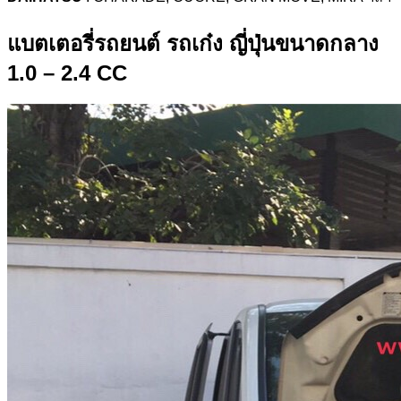
แบตเตอรี่รถยนต์ รถเก๋ง ญี่ปุ่นขนาดกลาง
1.0 – 2.4 CC