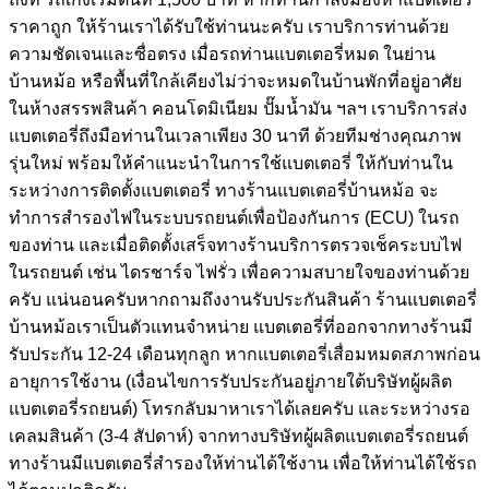
ราคาถูก ให้ร้านเราได้รับใช้ท่านนะครับ เราบริการท่านด้วย
ความชัดเจนและซื่อตรง เมื่อรถท่านแบตเตอรี่หมด ในย่าน
บ้านหม้อ หรือพื้นที่ใกล้เคียงไม่ว่าจะหมดในบ้านพักที่อยู่อาศัย
ในห้างสรรพสินค้า คอนโดมิเนียม ปั๊มน้ำมัน ฯลฯ เราบริการส่ง
แบตเตอรี่ถึงมือท่านในเวลาเพียง 30 นาที ด้วยทีมช่างคุณภาพ
รุ่นใหม่ พร้อมให้คำแนะนำในการใช้แบตเตอรี่ ให้กับท่านใน
ระหว่างการติดตั้งแบตเตอรี่ ทางร้านแบตเตอรี่บ้านหม้อ จะ
ทำการสำรองไฟในระบบรถยนต์เพื่อป้องกันการ (ECU) ในรถ
ของท่าน และเมื่อติดตั้งเสร็จทางร้านบริการตรวจเช็คระบบไฟ
ในรถยนต์ เช่น ไดรชาร์จ ไฟรั่ว เพื่อความสบายใจของท่านด้วย
ครับ แน่นอนครับหากถามถึงงานรับประกันสินค้า ร้านแบตเตอรี่
บ้านหม้อเราเป็นตัวแทนจำหน่าย แบตเตอรี่ที่ออกจากทางร้านมี
รับประกัน 12-24 เดือนทุกลูก หากแบตเตอรี่เสื่อมหมดสภาพก่อน
อายุการใช้งาน (เงื่อนไขการรับประกันอยู่ภายใต้บริษัทผู้ผลิต
แบตเตอรี่รถยนต์) โทรกลับมาหาเราได้เลยครับ และระหว่างรอ
เคลมสินค้า (3-4 สัปดาห์) จากทางบริษัทผู้ผลิตแบตเตอรี่รถยนต์
ทางร้านมีแบตเตอรี่สำรองให้ท่านได้ใช้งาน เพื่อให้ท่านได้ใช้รถ