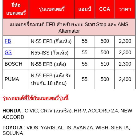
ยี่ห้อ
รุ่นแบตเตอรี่
แอมป์
CCA
ราคา
แบตเตอรี่
แบตเตอรี่รถยนต์ EFB สำหรับระบบ Start Stop และ AMS
Alternator
FB
55
500
2,300
N-55 EFB (กึ่งแห้ง)
GS
55
500
2,300
N55-ISS (กึ่งแห้ง)
BOSCH
55
510
2,300
N-55 EFB (แห้ง)
N-55 EFB (แห้ง รับ
PUMA
55
500
2,400
ประกัน 18 เดือน)
รุ่นรถยนต์ที่ใช้กับแบตเตอรี่รุ่นนี้
HONDA
: CIVIC, CR-V (เบนซิล), HR-V, ACCORD 2.4, NEW
ACCORD
TOYOTA
: VIOS, YARIS, ALTIS, AVANZA, WISH, SIENTA,
SOLUNA