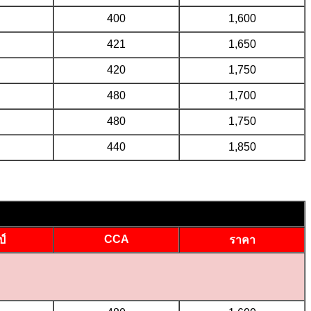
400
1,600
421
1,650
420
1,750
480
1,700
480
1,750
440
1,850
CCA
์
ราคา