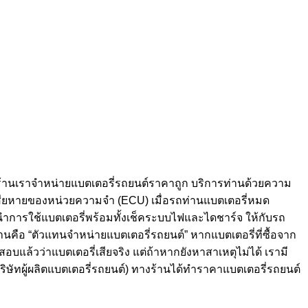
ล่ ร้านเราจำหน่ายแบตเตอรี่รถยนต์ราคาถูก บริการท่านด้วยความ
เสียหายของหน่วยความจำ (ECU) เมื่อรถท่านแบตเตอรี่หมด
นำการใช้แบตเตอรี่พร้อมทั้งเช็คระบบไฟและไดชาร์จ ให้กับรถ
านคือ “ตัวแทนจำหน่ายแบตเตอรี่รถยนต์” หากแบตเตอรี่ที่ซื้อจาก
บแล้วว่าแบตเตอรี่เสียจริง แต่ถ้าหากยังหาสาเหตุไม่ได้ เรามี
ริษัทผู้ผลิตแบตเตอรี่รถยนต์) ทางร้านได้ทำราคาแบตเตอรี่รถยนต์