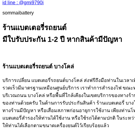
id line : @gmi9790i
sommaibattery
ร้านแบตเตอรี่รถยนต์
มีใบรับประกัน 1-2 ปี หากสินค้ามีปัญหา
ร้านแบตเตอรี่รถยนต์ บางโคล่
บริการเปลี่ยน แบตเตอรี่รถยนต์บางโคล่ ส่งฟรีถึงมือท่านในเวลาเ
รวดเร็วมีมาตรฐานเหมือนศูนย์บริการ เราทำการสำรองไฟ ขณะทำก
บริเวณถนน บางโคล่ หรือพื้นที่ใกล้เคียงในเขตบริการของทางร้า
ของท่านด้วยครับ ในด้านการรับประกันสินค้า ร้านแบตเตอรี่ บางโ
ทางร้านมีปัญหา หรือเสื่อมสภาพก่อนอายุการใช้งาน เพียงท่านโทร
แบตเตอรี่สำรองให้ท่านได้ใช้งาน หรือใช้รถได้ตามปกติ ในระหว่า
ให้ท่านได้เลือกตามขนาดเครื่องยนต์ไว้เรียบร้อยแล้ว