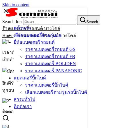
Skip to content
Search for:
Search
หน้าแรก
ร้านแบตเตอรี่รถยนต์ บางโคล่
เลือกแบตเตอรี่ตามรุ่นรถ
Home
»
ร้านแบตเตอรี่รถยนต์ บางโคล่
ยี่ห้อแบตเตอรี่รถยนต์
ราคาแบตเตอรี่รถยนต์ GS
เวลาเปิด-ปิด
ราคาแบตเตอรี่รถยนต์ FB
เปิดทำการ 08:00-20:00
ราคาแบตเตอรี่ BOLIDEN
ราคาแบตเตอรี่ PANASONIC
แบตเตอรี่บิ๊กไบค์
ยินดีรับบัตรเครดิต
ราคาแบตเตอรี่บิ๊กไบค์
ทุกธนาคาร
เลือกแบตเตอรี่ตามรุ่นรถบิ๊กไบค์
สาระทั่วไป
ติดต่อเรา
ติดต่อ
061-707-5884
,
062-083-5445