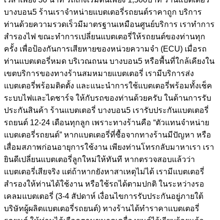
บางบอน5 ร้านเราจำหน่ายแบตเตอรี่รถยนต์ราคาถูก บริการ
ท่านด้วยความรวดเร็วมีมาตรฐานเหมือนศูนย์บริการ เราทำการ
สำรองไฟ ขณะทำการเปลี่ยนแบตเตอรี่ให้รถยนต์ของท่านทุก
ครั้ง เพื่อป้องกันการเสียหายของหน่วยความจำ (ECU) เมื่อรถ
ท่านแบตเตอรี่หมด บริเวณถนน บางบอน5 หรือพื้นที่ใกล้เคียงใน
เขตบริการของทางร้านสมหมายแบตเตอรี่ เรามีบริการส่ง
แบตเตอรี่พร้อมติดตั้ง และแนะนำการใช้แบตเตอรี่พร้อมทั้งเช็ค
ระบบไฟและไดชาร์จ ให้กับรถของท่านด้วยครับ ในด้านการรับ
ประกันสินค้า ร้านแบตเตอรี่ บางบอน5 เรารับประกันแบตเตอรี่
รถยนต์ 12-24 เดือนทุกลูก เพราะทางร้านคือ “ตัวแทนจำหน่าย
แบตเตอรี่รถยนต์” หากแบตเตอรี่ที่ซื้อจากทางร้านมีปัญหา หรือ
เสื่อมสภาพก่อนอายุการใช้งาน เพียงท่านโทรกลับมาหาเรา เรา
ยินดีเปลี่ยนแบตเตอรี่ลูกใหม่ให้ทันที หากตรวจสอบแล้วว่า
แบตเตอรี่เสียจริง แต่ถ้าหากยังหาสาเหตุไม่ได้ เรามีแบตเตอรี่
สำรองให้ท่านได้ใช้งาน หรือใช้รถได้ตามปกติ ในระหว่างรอ
เคลมแบตเตอรี่ (3-4 สัปดาห์ เงื่อนไขการรับประกันอยู่ภายใต้
บริษัทผู้ผลิตแบตเตอรี่รถยนต์) ทางร้านได้ทำราคาแบตเตอรี่