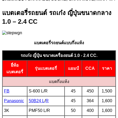
แบตเตอรี่รถยนต์ รถเก๋ง ญี่ปุ่นขนาดกลาง
1.0 – 2.4 CC
แบตเตอรี่รถยนต์แบบกึ่งแห้ง
รถเก๋ง ญี่ปุ๋น ขนาดเครื่องยนต์ 1.0 - 2.4 CC.
ยี่ห้อ
รุ่นแบตเตอรี่
แอมป์
CCA
ราคา
แบตเตอรี่
แบตกึ่งแห้ง
FB
S-600 L/R
45
450
1,500
Panasonic
50B24
L
/
R
45
364
1,600
3K
PMF50 L/R
50
400
1,600