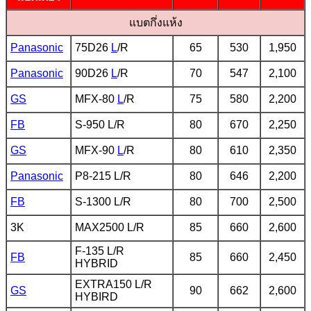
แบตกึ่งแห้ง
Panasonic
75D26
L
/R
65
530
1,950
Panasonic
90D26
L
/R
70
547
2,100
GS
MFX-80
L
/R
75
580
2,200
FB
S-950 L/R
80
670
2,250
GS
MFX-90
L
/R
80
610
2,350
Panasonic
P8-215 L/R
80
646
2,200
FB
S-1300 L/R
80
700
2,500
3K
MAX2500 L/R
85
660
2,600
F-135 L/R
FB
85
660
2,450
HYBRID
EXTRA150 L/R
GS
90
662
2,600
HYBIRD