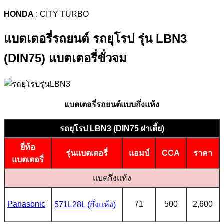
HONDA
: CITY TURBO
แบตเตอรี่รถยนต์ รถยุโรป รุ่น LBN3
(DIN75) แบตเตอรี่ขั่วจม
แบตเตอรี่รถยนต์แบบกึ่งแห้ง
รถยุโรป LBN3 (DIN75 ฝาเตี้ย)
ยี่ห้อ
รุ่นแบตเตอรี่
แอมป์
CCA
ราคา
แบตเตอรี่
แบตกึ่งแห้ง
Panasonic
71
500
2,600
571L28L (กึ่งแห้ง)