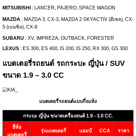
MITSUBISHI
: LANCER, PAJERO, SPACE WAGON
MAZDA
: MAZDA 3, CX-3, MAZDA 2 SKYACTIV (ดีเซล), CX-
5 (เบนซิล), CX-8
SUBARU
: XV, IMPREZA, OUTBACK, FORESTER
LEXUS
: ES 300, ES 400, IS 200, IS 250, RX 300, GS 300
แบตเตอรี่รถยนต์ รถกระบะ ญี่ปุ่น / SUV
ขนาด 1.9 – 3.0 CC
แบตเตอรี่รถยนต์แบบกึ่งแห้ง
กระบะ ญี่ปุ่น ขนาดเครื่องยนต์ 1.9 - 3.0 CC.
ยี่ห้อ
รุ่นแบตเตอรี่
แอมป์
CCA
ราคา
แบตเตอรี่