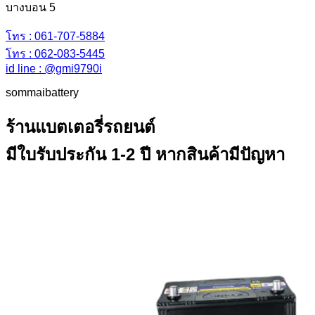
บางบอน 5
โทร : 061-707-5884
โทร : 062-083-5445
id line : @gmi9790i
sommaibattery
ร้านแบตเตอรี่รถยนต์
มีใบรับประกัน 1-2 ปี หากสินค้ามีปัญหา