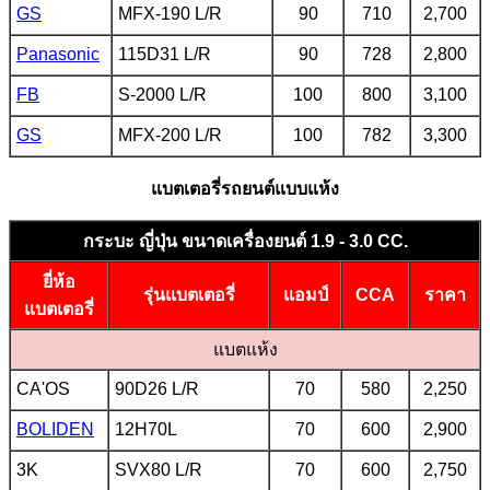
GS
MFX-190 L/R
90
710
2,700
Panasonic
115D31 L/R
90
728
2,800
FB
S-2000 L/R
100
800
3,100
GS
MFX-200 L/R
100
782
3,300
แบตเตอรี่รถยนต์แบบแห้ง
กระบะ ญี่ปุ่น ขนาดเครื่องยนต์ 1.9 - 3.0 CC.
ยี่ห้อ
รุ่นแบตเตอรี่
แอมป์
CCA
ราคา
แบตเตอรี่
แบตแห้ง
CA'OS
90D26 L/R
70
580
2,250
BOLIDEN
12H70L
70
600
2,900
3K
SVX80 L/R
70
600
2,750