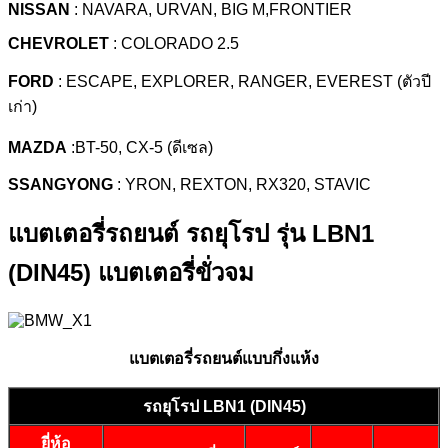
NISSAN
: NAVARA, URVAN, BIG M,FRONTIER
CHEVROLET
: COLORADO 2.5
FORD
: ESCAPE, EXPLORER, RANGER, EVEREST (ตัวปี
เก่า)
MAZDA
:BT-50, CX-5 (ดีเซล)
SSANGYONG
: YRON, REXTON, RX320, STAVIC
แบตเตอรี่รถยนต์ รถยุโรป รุ่น LBN1
(DIN45) แบตเตอรี่ขั่วจม
แบตเตอรี่รถยนต์แบบกึ่งแห้ง
รถยุโรป LBN1 (DIN45)
ยี่ห้อ