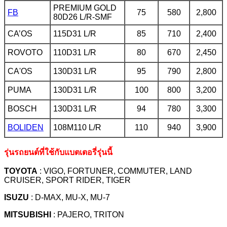
PREMIUM GOLD
FB
75
580
2,800
80D26 L/R-SMF
CA’OS
115D31 L/R
85
710
2,400
ROVOTO
110D31 L/R
80
670
2,450
CA'OS
130D31 L/R
95
790
2,800
PUMA
130D31 L/R
100
800
3,200
BOSCH
130D31 L/R
94
780
3,300
BOLIDEN
108M110 L/R
110
940
3,900
รุ่นรถยนต์ที่ใช้กับแบตเตอรี่รุ่นนี้
TOYOTA
: VIGO, FORTUNER, COMMUTER, LAND
CRUISER, SPORT RIDER, TIGER
ISUZU
: D-MAX, MU-X, MU-7
MITSUBISHI
: PAJERO, TRITON