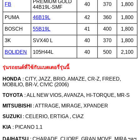
PREMIUM GOLD
FB
40
370
1,800
44B19L-SMF
PUMA
46B19L
42
360
1,800
BOSCH
55B19L
41
400
1,800
3K
SVX40 L
40
370
1,800
BOLIDEN
105H44L
40
500
2,100
รุ่นรถยนต์ที่ใช้กับแบตเตอรี่รุ่นนี้
HONDA
: CITY, JAZZ, BRIO, AMAZE, CR-Z, FREED,
MOBILIO, BR-V, CIVIC (2006)
TOYOTA
: ALL NEW VIOS, AVANZA, HI-TORQUE, MR-S
MITSUBISHI
: ATTRAGE, MIRAGE, XPANDER
SUZUKI
: CELERIO, ERTIGA , CIAZ
KIA
: PICANO 1.1
DAIHATSU
: CHARADE, CUORE, GRAN MOVE, MIRA ฯลฯ