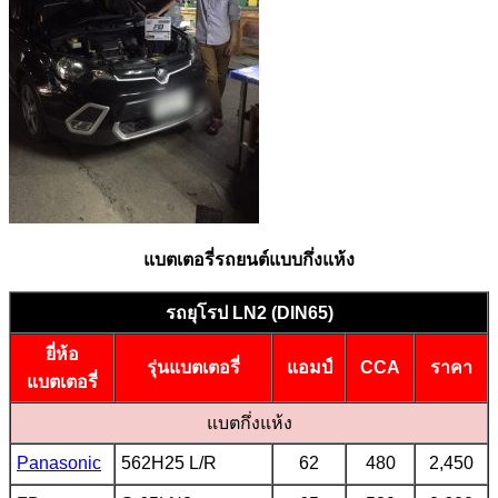
แบตเตอรี่รถยนต์แบบกึ่งแห้ง
รถยุโรป LN2 (DIN65)
ยี่ห้อ
รุ่นแบตเตอรี่
แอมป์
CCA
ราคา
แบตเตอรี่
แบตกึ่งแห้ง
Panasonic
562H25 L/R
62
480
2,450