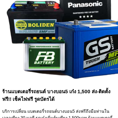
ร้านแบตเตอรี่รถยนต์ บางบอน5 เก๋ง 1,500 ส่ง-ติดตั้ง
ฟรี!! เช็คไฟฟรี รูดบัตรได้
บริการเปลี่ยน แบตเตอรี่รถยนต์บางบอน5 ส่งฟรีถึงมือท่านใน
เวลาเพียง 30 นาที รถเก๋งเริ่มต้นเพียง 1,500บาท ร้านแบตเตอรี่