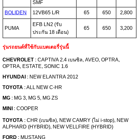
SMF
BOLIDEN
12VB65 L/R
65
650
2,800
EFB LN2 (รับ
PUMA
65
650
3,200
ประกัน 18 เดือน)
รุ่นรถยนต์ที่ใช้กับแบตเตอรี่รุ่นนี้
CHEVROLET
: CAPTIVA 2.4 เบนซิล, AVEO, OPTRA,
OPTRA, ESTATE, SONIC 1.6
HYUNDAI
: NEW ELANTRA 2012
TOYOTA
: ALL NEW C-HR
MG
: MG 3, MG 5, MG ZS
MINI
: COOPER
TOYOTA
: CHR (เบนซิล), NEW CAMRY (ไม่ i-stop), NEW
ALPHARD (HYBRID), NEW VELLFIRE (HYBRID)
FORD
: MUSTANG