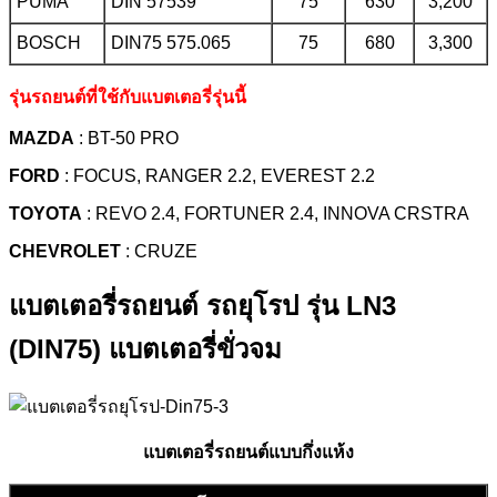
รถยุโรป LN2 (DIN65)
ยี่ห้อ
รุ่นแบตเตอรี่
แอมป์
CCA
ราคา
แบตเตอรี่
แบตแห้ง
CA'OS
LN2-570H25 L/R
70
70
2,300
3K
SVX LN2
65
540
2,650
PUMA
DIN 56219
62
620
2,700
PREMIUM GOLD
FB
DIN65 LN2 L/R-
65
580
2,650
SMF
BOLIDEN
12VB65 L/R
65
650
2,800
EFB LN2 (รับ
PUMA
65
650
3,200
ประกัน 18 เดือน)
รุ่นรถยนต์ที่ใช้กับแบตเตอรี่รุ่นนี้