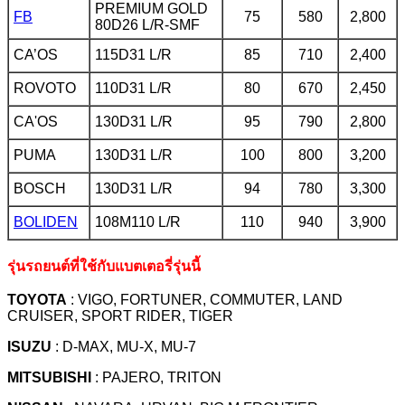
PREMIUM GOLD
FB
75
580
2,800
80D26 L/R-SMF
CA’OS
115D31 L/R
85
710
2,400
ROVOTO
110D31 L/R
80
670
2,450
CA'OS
130D31 L/R
95
790
2,800
PUMA
130D31 L/R
100
800
3,200
BOSCH
130D31 L/R
94
780
3,300
BOLIDEN
108M110 L/R
110
940
3,900
รุ่นรถยนต์ที่ใช้กับแบตเตอรี่รุ่นนี้
TOYOTA
: VIGO, FORTUNER, COMMUTER, LAND
CRUISER, SPORT RIDER, TIGER
ISUZU
: D-MAX, MU-X, MU-7
MITSUBISHI
: PAJERO, TRITON