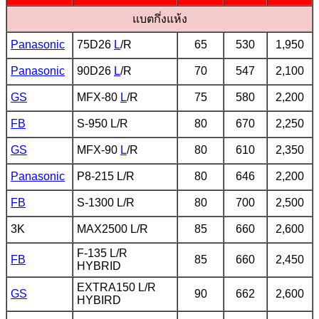
แบตกึ่งแห้ง
Panasonic
75D26
L
/R
65
530
1,950
Panasonic
90D26
L
/R
70
547
2,100
GS
MFX-80
L
/R
75
580
2,200
FB
S-950 L/R
80
670
2,250
GS
MFX-90
L
/R
80
610
2,350
Panasonic
P8-215 L/R
80
646
2,200
FB
S-1300 L/R
80
700
2,500
3K
MAX2500 L/R
85
660
2,600
F-135 L/R
FB
85
660
2,450
HYBRID
EXTRA150 L/R
GS
90
662
2,600
HYBIRD