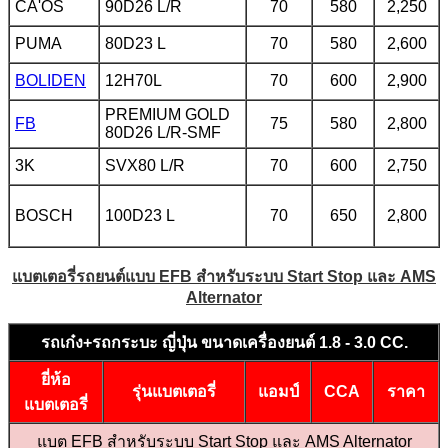
CA'OS
90D26 L/R
70
580
2,250
PUMA
80D23 L
70
580
2,600
BOLIDEN
12H70L
70
600
2,900
PREMIUM GOLD
FB
75
580
2,800
80D26 L/R-SMF
3K
SVX80 L/R
70
600
2,750
BOSCH
100D23 L
70
650
2,800
แบตเตอรี่รถยนต์แบบ EFB สำหรับระบบ Start Stop และ AMS
Alternator
รถเก๋ง+รถกระบะ ญี่ปุ่น ขนาดเครื่องยนต์ 1.8 - 3.0 CC.
ยี่ห้อ
รุ่นแบตเตอรี่
แอมป์
CCA
ราคา
แบตเตอรี่
แบต EFB สำหรับระบบ Start Stop และ AMS Alternator