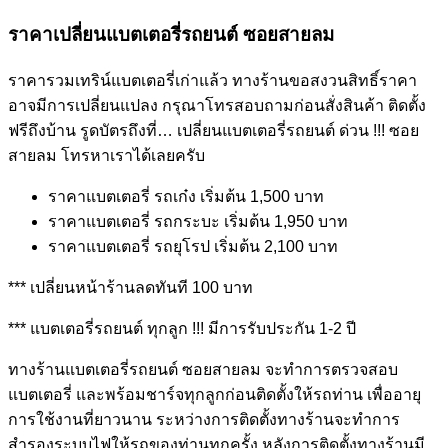
ราคาเปลี่ยนแบตเตอรี่รถยนต์ ซอยสายลม
ราคารวมเทริน์แบตเตอรี่เก่าแล้ว ทางร้านขอสงวนสิทธิ์ราคา
อาจมีการเปลี่ยนแปลง กรุณาโทรสอบถามก่อนสั่งสินค้า ติดตั้ง
ฟรีถึงบ้าน รูดบัตรถึงที่… เปลี่ยนแบตเตอรี่รถยนต์ ด่วน !!! ซอย
สายลม โทรหาเราได้เลยครับ
ราคาแบตเตอรี่ รถเก๋ง เริ่มต้น 1,500 บาท
ราคาแบตเตอรี่ รถกระบะ เริ่มต้น 1,950 บาท
ราคาแบตเตอรี่ รถยุโรป เริ่มต้น 2,100 บาท
*** เปลี่ยนหน้าร้านลดทันที 100 บาท
*** แบตเตอรี่รถยนต์ ทุกลูก !!! มีการรับประกัน 1-2 ปี
ทางร้านแบตเตอรี่รถยนต์ ซอยสายลม จะทำการตรวจสอบ
แบตเตอรี่ และพร้อมชาร์จทุกลูกก่อนติดตั้งให้รถท่าน เพื่ออายุ
การใช้งานที่ยาวนาน ระหว่างการติดตั้งทางร้านจะทำการ
สำรองระบบไฟให้รถของท่านทุกครั้ง หลังการติดตั้งทางร้านมี