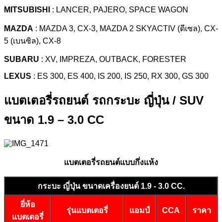
MITSUBISHI
: LANCER, PAJERO, SPACE WAGON
MAZDA
: MAZDA 3, CX-3, MAZDA 2 SKYACTIV (ดีเซล), CX-
5 (เบนซิล), CX-8
SUBARU
: XV, IMPREZA, OUTBACK, FORESTER
LEXUS
: ES 300, ES 400, IS 200, IS 250, RX 300, GS 300
แบตเตอรี่รถยนต์ รถกระบะ ญี่ปุ่น / SUV
ขนาด 1.9 – 3.0 CC
แบตเตอรี่รถยนต์แบบกึ่งแห้ง
กระบะ ญี่ปุ่น ขนาดเครื่องยนต์ 1.9 - 3.0 CC.
ยี่ห้อ
รุ่นแบตเตอรี่
แอมป์
CCA
ราคา
แบตเตอรี่