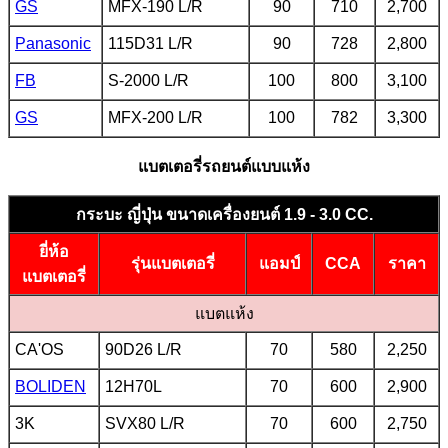
GS
MFX-190 L/R
90
710
2,700
Panasonic
115D31 L/R
90
728
2,800
FB
S-2000 L/R
100
800
3,100
GS
MFX-200 L/R
100
782
3,300
แบตเตอรี่รถยนต์แบบแห้ง
กระบะ ญี่ปุ่น ขนาดเครื่องยนต์ 1.9 - 3.0 CC.
ยี่ห้อ
รุ่นแบตเตอรี่
แอมป์
CCA
ราคา
แบตเตอรี่
แบตแห้ง
CA'OS
90D26 L/R
70
580
2,250
BOLIDEN
12H70L
70
600
2,900
3K
SVX80 L/R
70
600
2,750