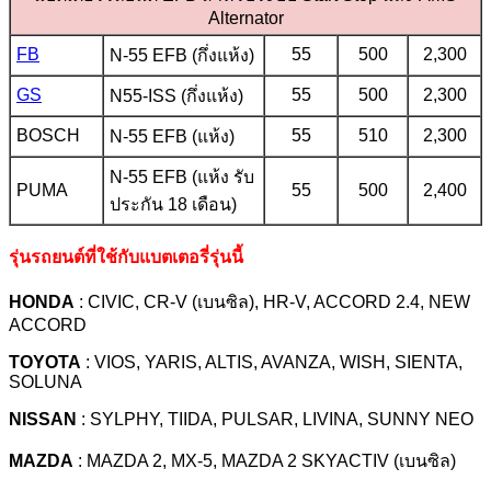
Alternator
FB
55
500
2,300
N-55 EFB (กึ่งแห้ง)
GS
55
500
2,300
N55-ISS (กึ่งแห้ง)
BOSCH
55
510
2,300
N-55 EFB (แห้ง)
N-55 EFB (แห้ง รับ
PUMA
55
500
2,400
ประกัน 18 เดือน)
รุ่นรถยนต์ที่ใช้กับแบตเตอรี่รุ่นนี้
HONDA
: CIVIC, CR-V (เบนซิล), HR-V, ACCORD 2.4, NEW
ACCORD
TOYOTA
: VIOS, YARIS, ALTIS, AVANZA, WISH, SIENTA,
SOLUNA
NISSAN
: SYLPHY, TIIDA, PULSAR, LIVINA, SUNNY NEO
MAZDA
: MAZDA 2, MX-5, MAZDA 2 SKYACTIV (เบนซิล)