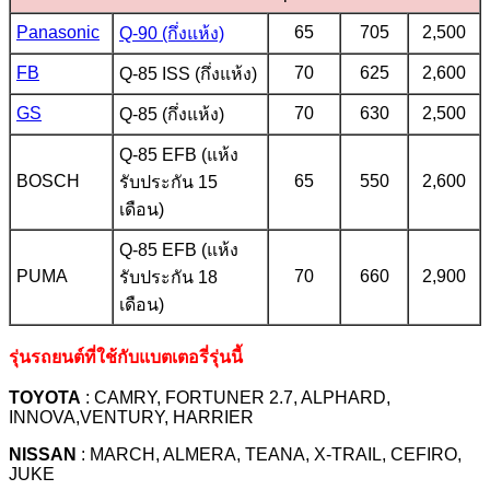
Panasonic
65
705
2,500
Q-90 (กึ่งแห้ง)
FB
70
625
2,600
Q-85 ISS (กึ่งแห้ง)
GS
70
630
2,500
Q-85 (กึ่งแห้ง)
Q-85 EFB (แห้ง
BOSCH
65
550
2,600
รับประกัน 15
เดือน)
Q-85 EFB (แห้ง
PUMA
70
660
2,900
รับประกัน 18
เดือน)
รุ่นรถยนต์ที่ใช้กับแบตเตอรี่รุ่นนี้
TOYOTA
: CAMRY, FORTUNER 2.7, ALPHARD,
INNOVA,VENTURY, HARRIER
NISSAN
: MARCH, ALMERA, TEANA, X-TRAIL, CEFIRO,
JUKE