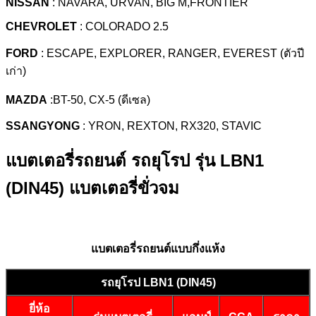
NISSAN
: NAVARA, URVAN, BIG M,FRONTIER
CHEVROLET
: COLORADO 2.5
FORD
: ESCAPE, EXPLORER, RANGER, EVEREST (ตัวปี
เก่า)
MAZDA
:BT-50, CX-5 (ดีเซล)
SSANGYONG
: YRON, REXTON, RX320, STAVIC
แบตเตอรี่รถยนต์ รถยุโรป รุ่น LBN1
(DIN45) แบตเตอรี่ขั่วจม