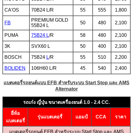
CA'OS
70B24 L/R
55
555
1,800
PREMIUM GOLD
FB
50
480
2,100
55B24 L
PUMA
75B24
L
/R
58
480
2,100
3K
SVX60 L
50
400
2,100
BOSCH
75B24
L
/R
55
510
2,200
BOLIDEN
106H60 L/R
45
540
2,400
แบตเตอรี่รถยนต์แบบ EFB สำหรับระบบ Start Stop และ AMS
Alternator
รถเก๋ง ญี่ปุ่น ขนาดเครื่องยนต์ 1.0 - 2.4 CC.
ยี่ห้อ
รุ่นแบตเตอรี่
แอมป์
CCA
ราคา
แบตเตอรี่
แบตเตอรี่รถยนต์ EFB สำหรับระบบ Start Stop และ AMS