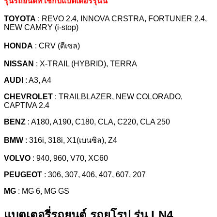
แบตแห้ง
CA'OS
LBN3-575L28L
75
620
2,500
PREMIUM GOLD
FB
72
610
2,850
DIN72 LBN3-SMF
PUMA
DIN 57539
75
630
3,200
BOSCH
DIN75 575.065
75
680
3,300
รุ่นรถยนต์ที่ใช้กับแบตเตอรี่รุ่นนี้
MAZDA
: BT-50 PRO
FORD
: FOCUS, RANGER 2.2, EVEREST 2.2
TOYOTA
: REVO 2.4, FORTUNER 2.4, INNOVA CRSTRA
CHEVROLET
: CRUZE
แบตเตอรี่รถยนต์ รถยุโรป รุ่น LN3
(DIN75) แบตเตอรี่ขั่วจม