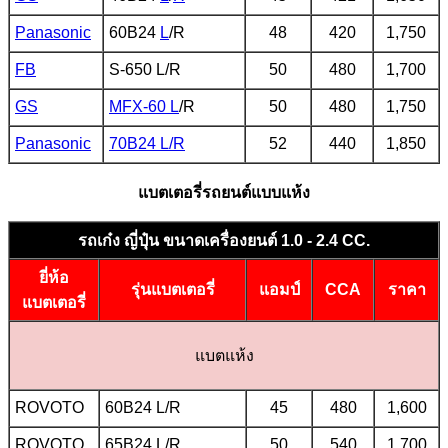
Panasonic
60B24
L
/R
48
420
1,750
FB
S-650 L/R
50
480
1,700
GS
MFX-60
L
/R
50
480
1,750
Panasonic
70B24 L/R
52
440
1,850
แบตเตอรี่รถยนต์แบบแห้ง
รถเก๋ง ญี่ปุ๋น ขนาดเครื่องยนต์ 1.0 - 2.4 CC.
ยี่ห้อ
รุ่นแบตเตอรี่
แอมป์
CCA
ราคา
แบตเตอรี่
แบตแห้ง
ROVOTO
60B24 L/R
45
480
1,600
ROVOTO
65B24 L/R
50
540
1,700