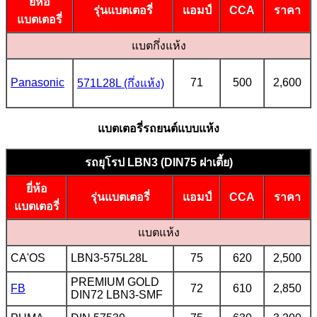
แบตเตอรี่รถยนต์แบบกึ่งแห้ง
รถยุโรป LN2 (DIN65)
ยี่ห้อ
รุ่นแบตเตอรี่
แอมป์
CCA
ราคา
แบตเตอรี่
แบตกึ่งแห้ง
Panasonic
562H25 L/R
62
480
2,450
FB
S-65LN2
65
580
2,600
GS
LN2-MF
65
580
2,650
FB
EFB-65 LN2
65
560
3,200
แบตเตอรี่รถยนต์แบบแห้ง