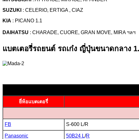
SUZUKI
: CELERIO, ERTIGA , CIAZ
KIA
: PICANO 1.1
DAIHATSU
: CHARADE, CUORE, GRAN MOVE, MIRA ฯลฯ
แบตเตอรี่รถยนต์ รถเก๋ง ญี่ปุ่นขนาดกลาง 1
ยี่ห้อแบตเตอรี่
FB
S-600 L/R
Panasonic
50B24
L
/
R