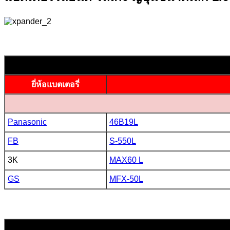
ยี่ห้อแบตเตอรี่
Panasonic
46B19L
FB
S-550L
3K
MAX60 L
GS
MFX-50L