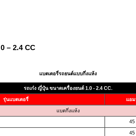
.0 – 2.4 CC
แบตเตอรี่รถยนต์แบบกึ่งแห้ง
รถเก๋ง ญี่ปุ๋น ขนาดเครื่องยนต์ 1.0 - 2.4 CC.
รุ่นแบตเตอรี่
แอมป
แบตกึ่งแห้ง
45
45