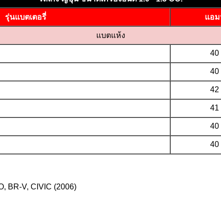
รุ่นแบตเตอรี่
แอมป
แบตแห้ง
40
40
42
41
40
40
, BR-V, CIVIC (2006)