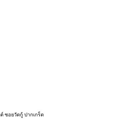
ต์ ซอยวัดกู้ ปากเกร็ด