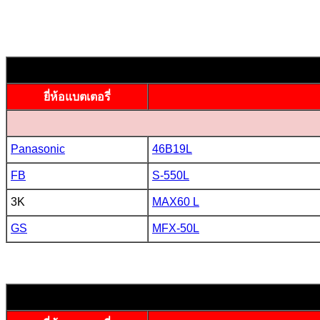
ยี่ห้อแบตเตอรี่
Panasonic
46B19L
FB
S-550L
3K
MAX60 L
GS
MFX-50L