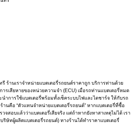
นนทรี
นนทรี ร้านเราจำหน่ายแบตเตอรี่รถยนต์ราคาถูก บริการท่านด้วย
ันการเสียหายของหน่วยความจำ (ECU) เมื่อรถท่านแบตเตอรี่หมด
นะนำการใช้แบตเตอรี่พร้อมทั้งเช็คระบบไฟและไดชาร์จ ให้กับรถ
้านคือ “ตัวแทนจำหน่ายแบตเตอรี่รถยนต์” หากแบตเตอรี่ที่ซื้อ
จสอบแล้วว่าแบตเตอรี่เสียจริง แต่ถ้าหากยังหาสาเหตุไม่ได้ เรา
บริษัทผู้ผลิตแบตเตอรี่รถยนต์) ทางร้านได้ทำราคาแบตเตอรี่