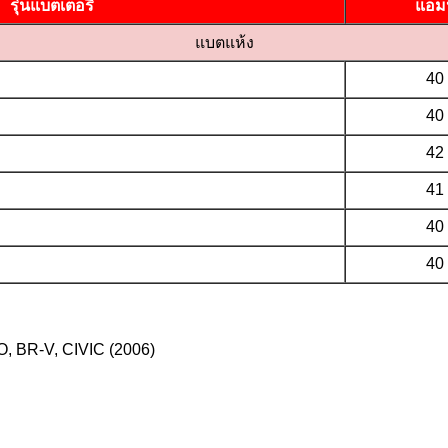
รุ่นแบตเตอรี่
แอมป
แบตแห้ง
40
40
42
41
40
40
, BR-V, CIVIC (2006)