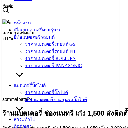
ติดต่อ
061-707-5884
,
062-083-5445
หน้าแรก
เลือกแบตเตอรี่ตามรุ่นรถ
สอบถามเพิ่มเติม
ยี่ห้อแบตเตอรี่รถยนต์
id line :
@gmi9790i
ราคาแบตเตอรี่รถยนต์ GS
ราคาแบตเตอรี่รถยนต์ FB
ราคาแบตเตอรี่ BOLIDEN
ราคาแบตเตอรี่ PANASONIC
แบตเตอรี่บิ๊กไบค์
ราคาแบตเตอรี่บิ๊กไบค์
sommaibattery
เลือกแบตเตอรี่ตามรุ่นรถบิ๊กไบค์
ร้านแบตเตอรี่ ช่องนนทรี เก๋ง 1,500 ส่งติดตั้
สาระทั่วไป
ติดต่อเรา