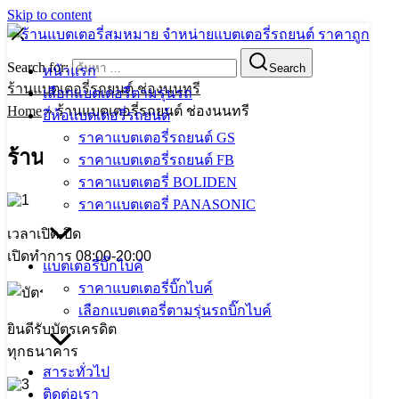
Skip to content
Search for:
Search
หน้าแรก
ร้านแบตเตอรี่รถยนต์ ช่องนนทรี
เลือกแบตเตอรี่ตามรุ่นรถ
Home
»
ร้านแบตเตอรี่รถยนต์ ช่องนนทรี
ยี่ห้อแบตเตอรี่รถยนต์
ราคาแบตเตอรี่รถยนต์ GS
ร้านแบตเตอรี่รถยนต์ ช่องนนทรี
ราคาแบตเตอรี่รถยนต์ FB
ราคาแบตเตอรี่ BOLIDEN
ราคาแบตเตอรี่ PANASONIC
เวลาเปิด-ปิด
เปิดทำการ 08:00-20:00
แบตเตอรี่บิ๊กไบค์
ราคาแบตเตอรี่บิ๊กไบค์
เลือกแบตเตอรี่ตามรุ่นรถบิ๊กไบค์
ยินดีรับบัตรเครดิต
ทุกธนาคาร
สาระทั่วไป
ติดต่อเรา