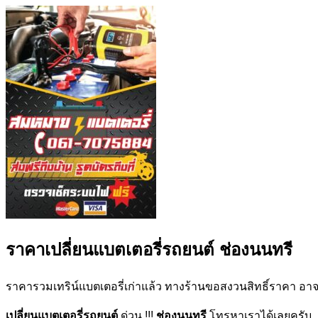
ราคาเปลี่ยนแบตเตอรี่รถยนต์ ช่องนนทรี
ราคารวมเทริน์แบตเตอรี่เก่าแล้ว ทางร้านขอสงวนสิทธิ์ราคา อาจมี
เปลี่ยนแบตเตอรี่รถยนต์
ด่วน !!!
ช่องนนทรี
โทรหาเราได้เลยครับ