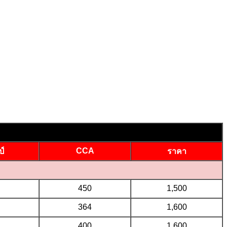
CCA
์
ราคา
450
1,500
364
1,600
400
1,600