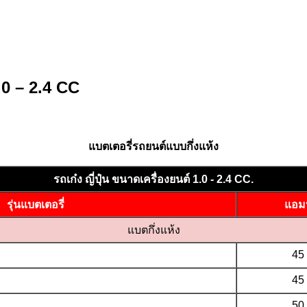
.0 – 2.4 CC
แบตเตอรี่รถยนต์แบบกึ่งแห้ง
รถเก๋ง ญี่ปุ๋น ขนาดเครื่องยนต์ 1.0 - 2.4 CC.
รุ่นแบตเตอรี่
แอมป
แบตกึ่งแห้ง
45
45
50