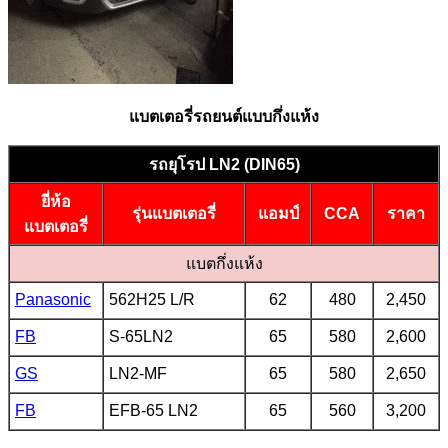
แบตเตอรี่รถยนต์แบบกึ่งแห้ง
รถยุโรป LN2 (DIN65)
ยี่ห้อ
รุ่นแบตเตอรี่
แอมป์
CCA
ราคา
แบตเตอรี่
แบตกึ่งแห้ง
Panasonic
562H25 L/R
62
480
2,450
FB
S-65LN2
65
580
2,600
GS
LN2-MF
65
580
2,650
FB
EFB-65 LN2
65
560
3,200