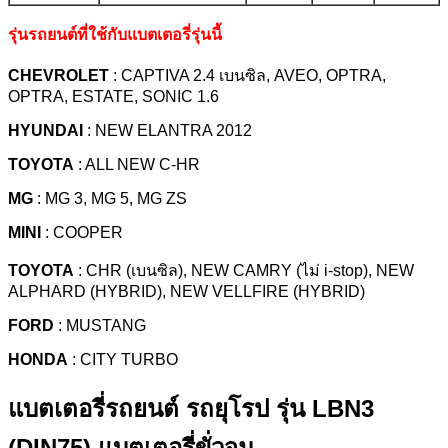
รุ่นรถยนต์ที่ใช้กับแบตเตอรี่รุ่นนี้
CHEVROLET
: CAPTIVA 2.4 เบนซิล, AVEO, OPTRA,
OPTRA, ESTATE, SONIC 1.6
HYUNDAI
: NEW ELANTRA 2012
TOYOTA
: ALL NEW C-HR
MG
: MG 3, MG 5, MG ZS
MINI
: COOPER
TOYOTA
: CHR (เบนซิล), NEW CAMRY (ไม่ i-stop), NEW
ALPHARD (HYBRID), NEW VELLFIRE (HYBRID)
FORD
: MUSTANG
HONDA
: CITY TURBO
แบตเตอรี่รถยนต์ รถยุโรป รุ่น LBN3
(DIN75) แบตเตอรี่ขั่วจม