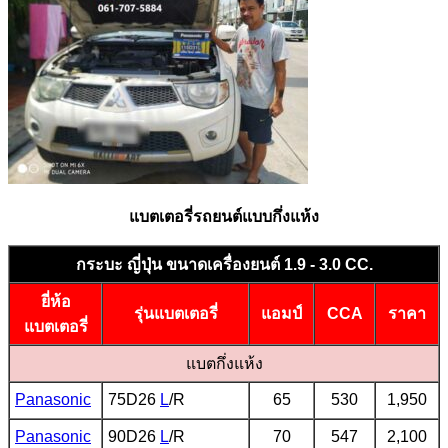
แบตเตอรี่รถยนต์แบบกึ่งแห้ง
กระบะ ญี่ปุ่น ขนาดเครื่องยนต์ 1.9 - 3.0 CC.
ยี่ห้อ
รุ่นแบตเตอรี่
แอมป์
CCA
ราคา
แบตเตอรี่
แบตกึ่งแห้ง
Panasonic
75D26
L
/R
65
530
1,950
Panasonic
90D26
L
/R
70
547
2,100