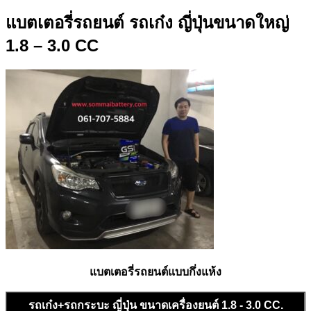
แบตเตอรี่รถยนต์ รถเก๋ง ญี่ปุ่นขนาดใหญ่
1.8 – 3.0 CC
แบตเตอรี่รถยนต์แบบกึ่งแห้ง
รถเก๋ง+รถกระบะ ญี่ปุ่น ขนาดเครื่องยนต์ 1.8 - 3.0 CC.