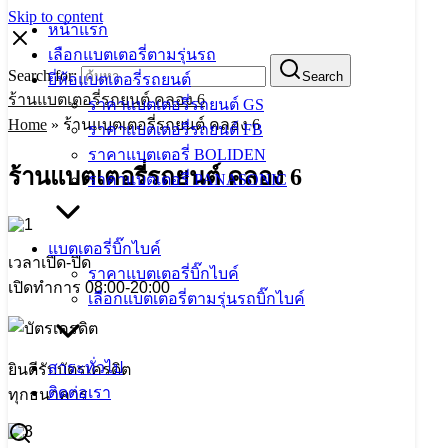
Skip to content
หน้าแรก
เลือกแบตเตอรี่ตามรุ่นรถ
Search for:
Search
ยี่ห้อแบตเตอรี่รถยนต์
ร้านแบตเตอรี่รถยนต์ คลอง 6
ราคาแบตเตอรี่รถยนต์ GS
Home
»
ร้านแบตเตอรี่รถยนต์ คลอง 6
ราคาแบตเตอรี่รถยนต์ FB
ราคาแบตเตอรี่ BOLIDEN
ร้านแบตเตอรี่รถยนต์ คลอง 6
ราคาแบตเตอรี่ PANASONIC
แบตเตอรี่บิ๊กไบค์
เวลาเปิด-ปิด
ราคาแบตเตอรี่บิ๊กไบค์
เปิดทำการ 08:00-20:00
เลือกแบตเตอรี่ตามรุ่นรถบิ๊กไบค์
สาระทั่วไป
ยินดีรับบัตรเครดิต
ติดต่อเรา
ทุกธนาคาร