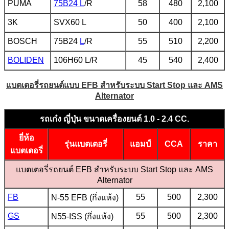
PUMA
75B24
L
/R
58
480
2,100
3K
SVX60 L
50
400
2,100
BOSCH
75B24
L
/R
55
510
2,200
BOLIDEN
106H60 L/R
45
540
2,400
แบตเตอรี่รถยนต์แบบ EFB สำหรับระบบ Start Stop และ AMS
Alternator
รถเก๋ง ญี่ปุ่น ขนาดเครื่องยนต์ 1.0 - 2.4 CC.
ยี่ห้อ
รุ่นแบตเตอรี่
แอมป์
CCA
ราคา
แบตเตอรี่
แบตเตอรี่รถยนต์ EFB สำหรับระบบ Start Stop และ AMS
Alternator
FB
55
500
2,300
N-55 EFB (กึ่งแห้ง)
GS
55
500
2,300
N55-ISS (กึ่งแห้ง)