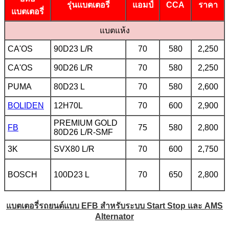
รุ่นแบตเตอรี่
แอมป์
CCA
ราคา
แบตเตอรี่
แบตแห้ง
CA'OS
90D23 L/R
70
580
2,250
CA'OS
90D26 L/R
70
580
2,250
PUMA
80D23 L
70
580
2,600
BOLIDEN
12H70L
70
600
2,900
PREMIUM GOLD
FB
75
580
2,800
80D26 L/R-SMF
3K
SVX80 L/R
70
600
2,750
BOSCH
100D23 L
70
650
2,800
แบตเตอรี่รถยนต์แบบ EFB สำหรับระบบ Start Stop และ AMS
Alternator