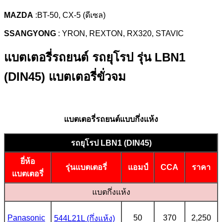
MAZDA
:BT-50, CX-5 (ดีเซล)
SSANGYONG
: YRON, REXTON, RX320, STAVIC
แบตเตอรี่รถยนต์ รถยุโรป รุ่น LBN1
(DIN45) แบตเตอรี่ขั่วจม
แบตเตอรี่รถยนต์แบบกึ่งแห้ง
รถยุโรป LBN1 (DIN45)
ยี่ห้อ
รุ่นแบตเตอรี่
แอมป์
CCA
ราคา
แบตเตอรี่
แบตกึ่งแห้ง
Panasonic
50
370
2,250
544L21L (กึ่งแห้ง)