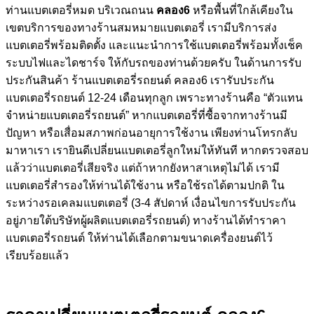
ท่านแบตเตอรี่หมด บริเวณถนน
คลอง6
หรือพื้นที่ใกล้เคียงใน
เขตบริการของทางร้านสมหมายแบตเตอรี่ เรามีบริการส่ง
แบตเตอรี่พร้อมติดตั้ง และแนะนำการใช้แบตเตอรี่พร้อมทั้งเช็ค
ระบบไฟและไดชาร์จ ให้กับรถของท่านด้วยครับ ในด้านการรับ
ประกันสินค้า ร้านแบตเตอรี่รถยนต์ คลอง6 เรารับประกัน
แบตเตอรี่รถยนต์ 12-24 เดือนทุกลูก เพราะทางร้านคือ “ตัวแทน
จำหน่ายแบตเตอรี่รถยนต์” หากแบตเตอรี่ที่ซื้อจากทางร้านมี
ปัญหา หรือเสื่อมสภาพก่อนอายุการใช้งาน เพียงท่านโทรกลับ
มาหาเรา เรายินดีเปลี่ยนแบตเตอรี่ลูกใหม่ให้ทันที หากตรวจสอบ
แล้วว่าแบตเตอรี่เสียจริง แต่ถ้าหากยังหาสาเหตุไม่ได้ เรามี
แบตเตอรี่สำรองให้ท่านได้ใช้งาน หรือใช้รถได้ตามปกติ ใน
ระหว่างรอเคลมแบตเตอรี่ (3-4 สัปดาห์ เงื่อนไขการรับประกัน
อยู่ภายใต้บริษัทผู้ผลิตแบตเตอรี่รถยนต์) ทางร้านได้ทำราคา
แบตเตอรี่รถยนต์ ให้ท่านได้เลือกตามขนาดเครื่องยนต์ไว้
เรียบร้อยแล้ว