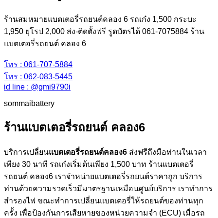
ร้านสมหมายแบตเตอรี่รถยนต์คลอง 6 รถเก๋ง 1,500 กระบะ
1,950 ยุโรป 2,000 ส่ง-ติดตั้งฟรี รูดบัตรได้ 061-7075884 ร้าน
แบตเตอรี่รถยนต์ คลอง 6
โทร : 061-707-5884
โทร : 062-083-5445
id line : @gmi9790i
sommaibattery
ร้านแบตเตอรี่รถยนต์ คลอง6
บริการเปลี่ยน
แบตเตอรี่รถยนต์คลอง6
ส่งฟรีถึงมือท่านในเวลา
เพียง 30 นาที รถเก๋งเริ่มต้นเพียง 1,500 บาท ร้านแบตเตอรี่
รถยนต์ คลอง6 เราจำหน่ายแบตเตอรี่รถยนต์ราคาถูก บริการ
ท่านด้วยความรวดเร็วมีมาตรฐานเหมือนศูนย์บริการ เราทำการ
สำรองไฟ ขณะทำการเปลี่ยนแบตเตอรี่ให้รถยนต์ของท่านทุก
ครั้ง เพื่อป้องกันการเสียหายของหน่วยความจำ (ECU) เมื่อรถ