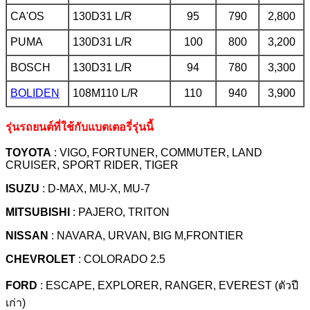
CA'OS
130D31 L/R
95
790
2,800
PUMA
130D31 L/R
100
800
3,200
BOSCH
130D31 L/R
94
780
3,300
BOLIDEN
108M110 L/R
110
940
3,900
รุ่นรถยนต์ที่ใช้กับแบตเตอรี่รุ่นนี้
TOYOTA
: VIGO, FORTUNER, COMMUTER, LAND
CRUISER, SPORT RIDER, TIGER
ISUZU
: D-MAX, MU-X, MU-7
MITSUBISHI
: PAJERO, TRITON
NISSAN
: NAVARA, URVAN, BIG M,FRONTIER
CHEVROLET
: COLORADO 2.5
FORD
: ESCAPE, EXPLORER, RANGER, EVEREST (ตัวปี
เก่า)