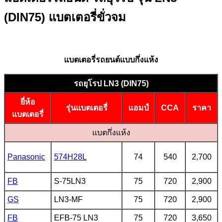
(DIN75) แบตเตอรี่ขั่วจม
แบตเตอรี่รถยนต์แบบกึ่งแห้ง
รถยุโรป LN3 (DIN75)
ยี่ห้อ
รุ่นแบตเตอรี่
แอมป์
CCA
ราคา
แบตเตอรี่
แบตกึ่งแห้ง
Panasonic
574H28L
74
540
2,700
FB
S-75LN3
75
720
2,900
GS
LN3-MF
75
720
2,900
FB
EFB-75 LN3
75
720
3,650