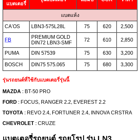
แบตเตอรี่
แบตแห้ง
CA'OS
LBN3-575L28L
75
620
2,500
PREMIUM GOLD
FB
72
610
2,850
DIN72 LBN3-SMF
PUMA
DIN 57539
75
630
3,200
BOSCH
DIN75 575.065
75
680
3,300
รุ่นรถยนต์ที่ใช้กับแบตเตอรี่รุ่นนี้
MAZDA
: BT-50 PRO
FORD
: FOCUS, RANGER 2.2, EVEREST 2.2
TOYOTA
: REVO 2.4, FORTUNER 2.4, INNOVA CRSTRA
CHEVROLET
: CRUZE
แบตเตอรี่รถยนต์ รถยุโรป รุ่น LN3