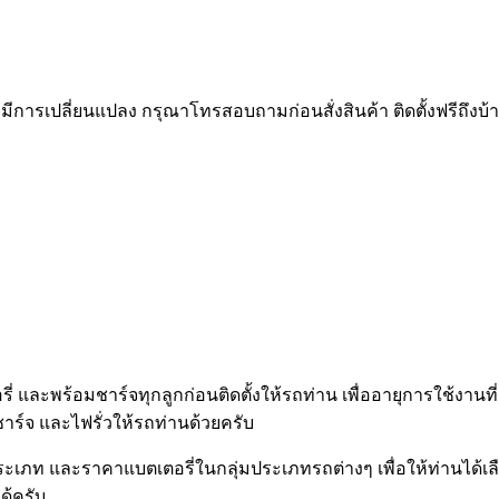
การเปลี่ยนแปลง กรุณาโทรสอบถามก่อนสั่งสินค้า ติดตั้งฟรีถึงบ้าน
และพร้อมชาร์จทุกลูกก่อนติดตั้งให้รถท่าน เพื่ออายุการใช้งาน
ชาร์จ และไฟรั่วให้รถท่านด้วยครับ
ระเภท และราคาแบตเตอรี่ในกลุ่มประเภทรถต่างๆ เพื่อให้ท่านได
ด้ครับ