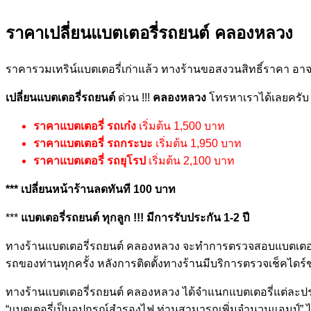
ราคาเปลี่ยนแบตเตอรี่รถยนต์ คลองหลวง
ราคารวมเทริน์แบตเตอรี่เก่าแล้ว ทางร้านขอสงวนสิทธิ์ราคา อาจมี
เปลี่ยนแบตเตอรี่รถยนต์
ด่วน !!!
คลองหลวง
โทรหาเราได้เลยครับ
ราคาแบตเตอรี่ รถเก๋ง
เริ่มต้น 1,500 บาท
ราคาแบตเตอรี่ รถกระบะ
เริ่มต้น 1,950 บาท
ราคาแบตเตอรี่ รถยุโรป
เริ่มต้น 2,100 บาท
*** เปลี่ยนหน้าร้านลดทันที 100 บาท
***
แบตเตอรี่รถยนต์ ทุกลูก !!! มีการรับประกัน 1-2 ปี
ทางร้านแบตเตอรี่รถยนต์ คลองหลวง จะทำการตรวจสอบแบตเตอรี่ 
รถของท่านทุกครั้ง หลังการติดตั้งทางร้านมีบริการตรวจเช็คไดร์
ทางร้านแบตเตอรี่รถยนต์ คลองหลวง ได้จำแนกแบตเตอรี่แต่ละป
“แบตเตอรี่เป็นอุปกรณ์สำรองไฟ ท่านสามารถเพิ่มจำนวนแอมป์” ไ