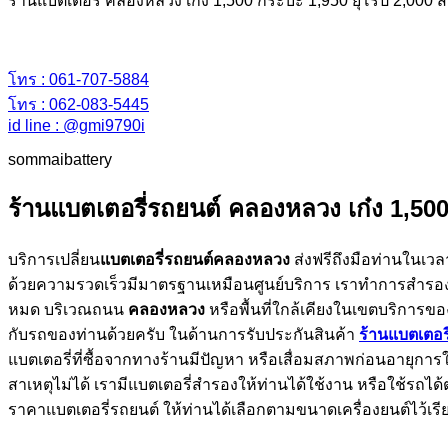
ร้านแบตเตอรี่ คลองหลวง เก๋ง 1,500 กระบะ 1,950 ยุโรป 2,000 ส่ง
โทร : 061-707-5884
โทร : 062-083-5445
id line : @gmi9790i
sommaibattery
ร้านแบตเตอรี่รถยนต์ คลองหลวง เก๋ง 1,500 ส่
บริการเปลี่ยน
แบตเตอรี่รถยนต์คลองหลวง
ส่งฟรีถึงมือท่านในเวล
ด้วยความรวดเร็วมีมาตรฐานเหมือนศูนย์บริการ เราทำการสำรองไ
หมด บริเวณถนน
คลองหลวง
หรือพื้นที่ใกล้เคียงในเขตบริการข
กับรถของท่านด้วยครับ ในด้านการรับประกันสินค้า
ร้านแบตเตอร
แบตเตอรี่ที่ซื้อจากทางร้านมีปัญหา หรือเสื่อมสภาพก่อนอายุการใ
สาเหตุไม่ได้ เรามีแบตเตอรี่สำรองให้ท่านได้ใช้งาน หรือใช้รถได
ราคาแบตเตอรี่รถยนต์ ให้ท่านได้เลือกตามขนาดเครื่องยนต์ไว้เรี