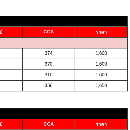
CCA
์
ราคา
374
1,600
370
1,600
310
1,600
356
1,650
CCA
์
ราคา