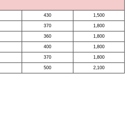
430
1,500
370
1,800
360
1,800
400
1,800
370
1,800
500
2,100