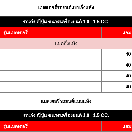
แบตเตอรี่รถยนต์แบบกึ่งแห้ง
รถเก๋ง ญี่ปุ่น ขนาดเครื่องยนต์ 1.0 - 1.5 CC.
รุ่นแบตเตอรี่
แอมป
แบตกึ่งแห้ง
40
40
40
40
แบตเตอรี่รถยนต์แบบแห้ง
รถเก๋ง ญี่ปุ่น ขนาดเครื่องยนต์ 1.0 - 1.5 CC.
รุ่นแบตเตอรี่
แอมป