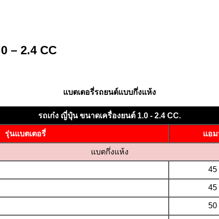
.0 – 2.4 CC
แบตเตอรี่รถยนต์แบบกึ่งแห้ง
รถเก๋ง ญี่ปุ๋น ขนาดเครื่องยนต์ 1.0 - 2.4 CC.
รุ่นแบตเตอรี่
แอมป
แบตกึ่งแห้ง
45
45
50