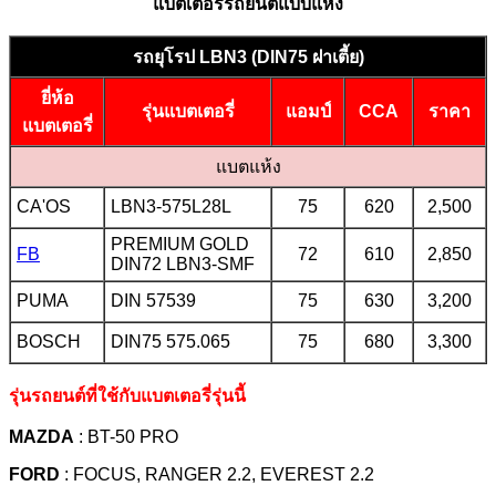
แบตเตอรี่รถยนต์แบบแห้ง
รถยุโรป LBN3 (DIN75 ฝาเตี้ย)
ยี่ห้อ
รุ่นแบตเตอรี่
แอมป์
CCA
ราคา
แบตเตอรี่
แบตแห้ง
CA'OS
LBN3-575L28L
75
620
2,500
PREMIUM GOLD
FB
72
610
2,850
DIN72 LBN3-SMF
PUMA
DIN 57539
75
630
3,200
BOSCH
DIN75 575.065
75
680
3,300
รุ่นรถยนต์ที่ใช้กับแบตเตอรี่รุ่นนี้
MAZDA
: BT-50 PRO
FORD
: FOCUS, RANGER 2.2, EVEREST 2.2