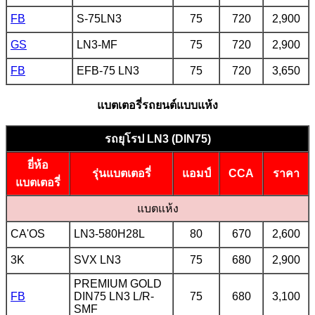
FB
S-75LN3
75
720
2,900
GS
LN3-MF
75
720
2,900
FB
EFB-75 LN3
75
720
3,650
แบตเตอรี่รถยนต์แบบแห้ง
รถยุโรป LN3 (DIN75)
ยี่ห้อ
รุ่นแบตเตอรี่
แอมป์
CCA
ราคา
แบตเตอรี่
แบตแห้ง
CA'OS
LN3-580H28L
80
670
2,600
3K
SVX LN3
75
680
2,900
PREMIUM GOLD
FB
DIN75 LN3 L/R-
75
680
3,100
SMF