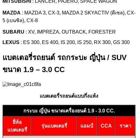
MITSUBISHI
: LANCER, PAJERO, SPACE WAGON
MAZDA
: MAZDA 3, CX-3, MAZDA 2 SKYACTIV (ดีเซล), CX-
5 (เบนซิล), CX-8
SUBARU
: XV, IMPREZA, OUTBACK, FORESTER
LEXUS
: ES 300, ES 400, IS 200, IS 250, RX 300, GS 300
แบตเตอรี่รถยนต์ รถกระบะ ญี่ปุ่น / SUV
ขนาด 1.9 – 3.0 CC
แบตเตอรี่รถยนต์แบบกึ่งแห้ง
กระบะ ญี่ปุ่น ขนาดเครื่องยนต์ 1.9 - 3.0 CC.
ยี่ห้อ
รุ่นแบตเตอรี่
แอมป์
CCA
ราคา
แบตเตอรี่