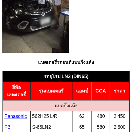
แบตเตอรี่รถยนต์แบบกึ่งแห้ง
รถยุโรป LN2 (DIN65)
ยี่ห้อ
รุ่นแบตเตอรี่
แอมป์
CCA
ราคา
แบตเตอรี่
แบตกึ่งแห้ง
Panasonic
562H25 L/R
62
480
2,450
FB
S-65LN2
65
580
2,600