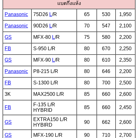
แบตกึ่งแห้ง
Panasonic
75D26
L
/R
65
530
1,950
Panasonic
90D26
L
/R
70
547
2,100
GS
MFX-80
L
/R
75
580
2,200
FB
S-950 L/R
80
670
2,250
GS
MFX-90
L
/R
80
610
2,350
Panasonic
P8-215 L/R
80
646
2,200
FB
S-1300 L/R
80
700
2,500
3K
MAX2500 L/R
85
660
2,600
F-135 L/R
FB
85
660
2,450
HYBRID
EXTRA150 L/R
GS
90
662
2,600
HYBIRD
GS
MFX-190 L/R
90
710
2,700