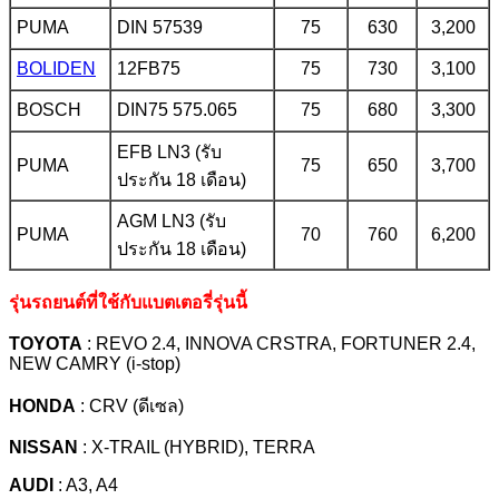
PUMA
DIN 57539
75
630
3,200
BOLIDEN
12FB75
75
730
3,100
BOSCH
DIN75 575.065
75
680
3,300
EFB LN3 (รับ
PUMA
75
650
3,700
ประกัน 18 เดือน)
AGM LN3 (รับ
PUMA
70
760
6,200
ประกัน 18 เดือน)
รุ่นรถยนต์ที่ใช้กับแบตเตอรี่รุ่นนี้
TOYOTA
: REVO 2.4, INNOVA CRSTRA, FORTUNER 2.4,
NEW CAMRY (i-stop)
HONDA
: CRV (ดีเซล)
NISSAN
: X-TRAIL (HYBRID), TERRA
AUDI
: A3, A4