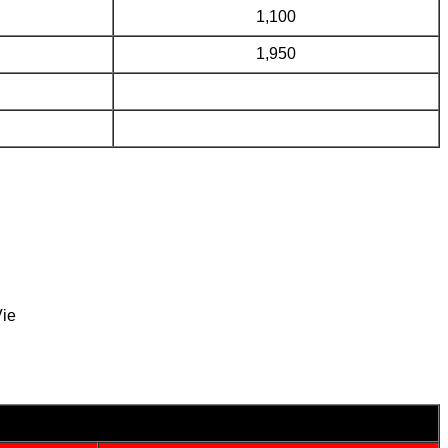
1,100
1,950
ie