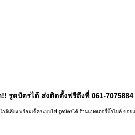
! รูดบัตรได้ ส่งติดตั้งฟรีถึงที่ 061-7075884
ี่ใกล้เคียง พร้อมเช็คระบบไฟ รูดบัตรได้ ร้านแบตเตอรี่บิ๊กไบค์ ซอ