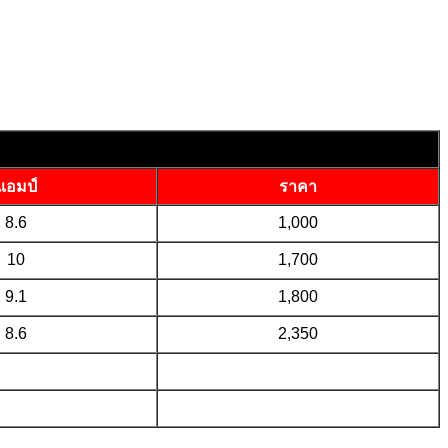
แอมป์
ราคา
8.6
1,000
10
1,700
9.1
1,800
8.6
2,350