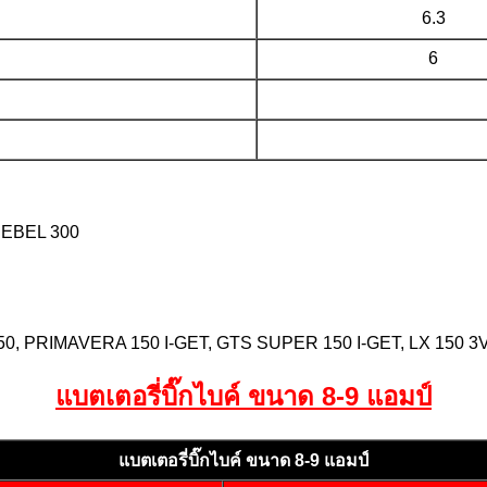
6.3
6
REBEL 300
150, PRIMAVERA 150 I-GET, GTS SUPER 150 I-GET, LX 150 3V
แบตเตอรี่บิ๊กไบค์ ขนาด 8-9 แอมป์
แบตเตอรี่บิ๊กไบค์ ขนาด 8-9 แอมป์