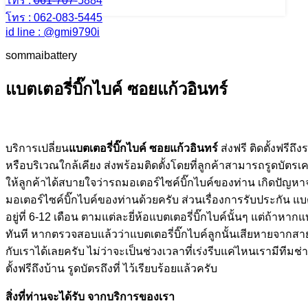
โทร : 061-707-5884
โทร : 062-083-5445
id line : @gmi9790i
sommaibattery
แบตเตอรี่บิ๊กไบค์ ซอยแก้วอินทร์
บริการเปลี่ยน
แบตเตอรี่บิ๊กไบค์ ซอยแก้วอินทร์
ส่งฟรี ติดตั้งฟรีถึ
หรือบริเวณใกล้เคียง ส่งพร้อมติดตั้งโดยที่ลูกค้าสามารถรูดบัตรเ
ให้ลูกค้าได้สบายใจว่ารถมอเตอร์ไซค์บิ๊กไบค์ของท่าน เกิดปัญ
มอเตอร์ไซค์บิ๊กไบค์ของท่านด้วยครับ ส่วนเรื่องการรับประกัน แบต
อยู่ที่ 6-12 เดือน ตามแต่ละยี่ห้อแบตเตอรี่บิ๊กไบค์นั้นๆ แต่ถ้าห
ทันที หากตรวจสอบแล้วว่าแบตเตอรี่บิ๊กไบค์ลูกนั้นเสียหายจากสายก
กับเราได้เลยครับ ไม่ว่าจะเป็นช่วงเวลาที่เร่งรีบแค่ไหนเรามีทีม
ตั้งฟรีถึงบ้าน รูดบัตรถึงที่ ไว้เรียบร้อยแล้วครับ
สิ่งที่ท่านจะได้รับ จากบริการของเรา