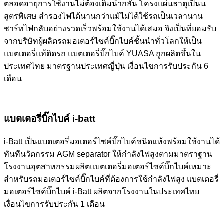
ตลอดอายุการใช้งานไม่ต้องเติมน้ำกลั่น โครงแผ่นธาตุเป็นน
สูตรพิเศษ สำรองไฟได้นานกว่าแม้ไม่ได้ใช้รถเป็นเวลานาน
ชาร์ทไฟกลับอย่างรวดเร็วพร้อมใช้งานได้เสมอ จึงเป็นที่ยอมรับ
จากบริษัทผู้ผลิตรถมอเตอร์ไซค์บิ๊กไบค์ชั้นนำทั่วโลกให้เป็น
แบตเตอรี่แท้ติดรถ แบตเตอรี่บิ๊กไบค์ YUASA ถูกผลิตขึ้นใน
ประเทศไทย มาตรฐานประเทศญี่ปุ่น เงื่อนไขการรับประกัน 6
เดือน
แบตเตอรี่บิ๊กไบค์ i-batt
i-Batt เป็นแบตเตอรี่มอเตอร์ไซค์บิ๊กไบค์ชนิดแห้งพร้อมใช้งานได้
ทันทีนวัตกรรม AGM separator ให้กำลังไฟสูงตามมาตราฐาน
โรงงานอุตสาหกรรมผลิตแบตเตอรี่มอเตอร์ไซค์บิ๊กไบค์เหมาะ
สำหรับรถมอเตอร์ไซค์บิ๊กไบค์ที่ต้องการใช้กำลังไฟสูง แบตเตอรี่
มอเตอร์ไซค์บิ๊กไบค์ i-Batt ผลิตจากโรงงานในประเทศไทย
เงื่อนไขการรับประกัน 1 เดือน