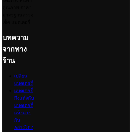
โดยตรง สินค้า
คุณภาพ ราคา
มาตรฐานตรวจ
เช็ค แบตเตอรี่
บทความ
จากทาง
ร้าน
เปลี่ยน
แบตเตอรี่
แบตเตอรี่
กึ่งแห้งกับ
แบตเตอรี่
แห้งต่าง
กัน
อย่างไร ?