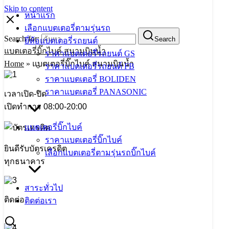
Skip to content
หน้าแรก
เลือกแบตเตอรี่ตามรุ่นรถ
Search for:
Search
ยี่ห้อแบตเตอรี่รถยนต์
แบตเตอรี่บิ๊กไบค์ สนามบินน้ำ
ราคาแบตเตอรี่รถยนต์ GS
Home
»
แบตเตอรี่บิ๊กไบค์ สนามบินน้ำ
ราคาแบตเตอรี่รถยนต์ FB
ราคาแบตเตอรี่ BOLIDEN
ราคาแบตเตอรี่ PANASONIC
เวลาเปิด-ปิด
เปิดทำการ 08:00-20:00
แบตเตอรี่บิ๊กไบค์
ราคาแบตเตอรี่บิ๊กไบค์
ยินดีรับบัตรเครดิต
เลือกแบตเตอรี่ตามรุ่นรถบิ๊กไบค์
ทุกธนาคาร
สาระทั่วไป
ติดต่อ
ติดต่อเรา
061-707-5884
,
062-083-5445