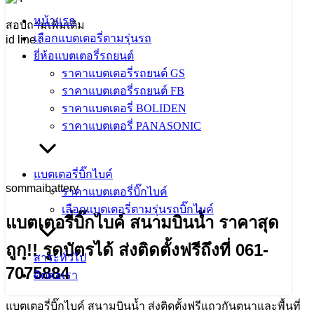
หน้าแรก
สอบถามเพิ่มเติม
เลือกแบตเตอรี่ตามรุ่นรถ
id line :
@gmi9790i
ยี่ห้อแบตเตอรี่รถยนต์
ราคาแบตเตอรี่รถยนต์ GS
ราคาแบตเตอรี่รถยนต์ FB
ราคาแบตเตอรี่ BOLIDEN
ราคาแบตเตอรี่ PANASONIC
แบตเตอรี่บิ๊กไบค์
sommaibattery
ราคาแบตเตอรี่บิ๊กไบค์
เลือกแบตเตอรี่ตามรุ่นรถบิ๊กไบค์
แบตเตอรี่บิ๊กไบค์ สนามบินน้ำ ราคาสุด
ถูก!! รูดบัตรได้ ส่งติดตั้งฟรีถึงที่ 061-
สาระทั่วไป
7075884
ติดต่อเรา
แบตเตอรี่บิ๊กไบค์ สนามบินน้ำ ส่งติดตั้งฟรีแถวกันตนาและพื้นที่