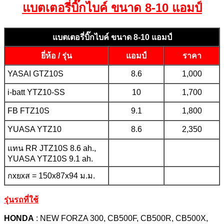
แบตเตอรี่บิ๊กไบค์ ขนาด 8-10 แอมป์
แบตเตอรี่บิ๊กไบค์ ขนาด 8-10 แอมป์
ยี่ห้อ / รุ่น
แอมป์
ราคา
YASAI GTZ10S
8.6
1,000
i-batt YTZ10-SS
10
1,700
FB FTZ10S
9.1
1,800
YUASA YTZ10
8.6
2,350
แทน RR JTZ10S 8.6 ah.,
YUASA YTZ10S 9.1 ah.
กxยxส = 150x87x94 ม.ม.
รุ่นรถที่ใช้
HONDA
: NEW FORZA 300, CB500F, CB500R, CB500X,