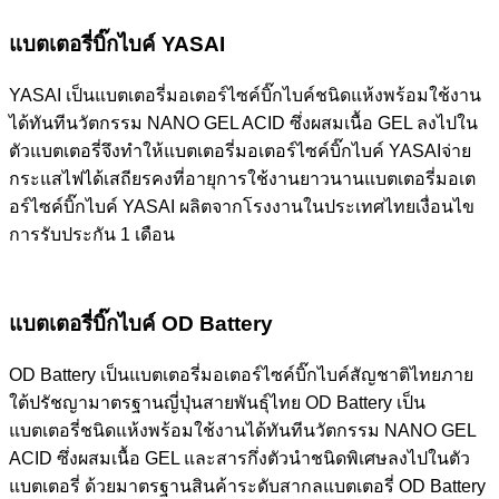
แบตเตอรี่บิ๊กไบค์ YASAI
YASAI เป็นแบตเตอรี่มอเตอร์ไซค์บิ๊กไบค์ชนิดแห้งพร้อมใช้งาน
ได้ทันทีนวัตกรรม NANO GEL ACID ซึ่งผสมเนื้อ GEL ลงไปใน
ตัวแบตเตอรี่จึงทำให้แบตเตอรี่มอเตอร์ไซค์บิ๊กไบค์ YASAIจ่าย
กระแสไฟได้เสถียรคงที่อายุการใช้งานยาวนานแบตเตอรี่มอเต
อร์ไซค์บิ๊กไบค์ YASAI ผลิตจากโรงงานในประเทศไทยเงื่อนไข
การรับประกัน 1 เดือน
แบตเตอรี่บิ๊กไบค์ OD Battery
OD Battery เป็นแบตเตอรี่มอเตอร์ไซค์บิ๊กไบค์สัญชาติไทยภาย
ใต้ปรัชญามาตรฐานญี่ปุ่นสายพันธุ์ไทย OD Battery เป็น
แบตเตอรี่ชนิดแห้งพร้อมใช้งานได้ทันทีนวัตกรรม NANO GEL
ACID ซึ่งผสมเนื้อ GEL และสารกึ่งตัวนำชนิดพิเศษลงไปในตัว
แบตเตอรี่ ด้วยมาตรฐานสินค้าระดับสากลแบตเตอรี่ OD Battery