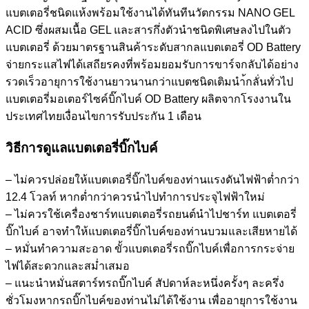
แบตเตอรี่ชนิดแห้งพร้อมใช้งานได้ทันทีนวัตกรรม NANO GEL
ACID ซึ่งผสมเนื้อ GEL และสารกึ่งตัวนำชนิดพิเศษลงไปในตัว
แบตเตอรี่ ด้วยมาตรฐานสินค้าระดับสากลแบตเตอรี่ OD Battery
จ่ายกระแสไฟได้เสถียรคงที่พร้อมยอมรับการขาร์จกลับได้อย่าง
รวดเร็วอายุการใช้งานยาวนานกว่าแบตชนิดเติมนำ้กลั่นทั่วไป
แบตเตอรี่มอเตอร์ไซค์บิ๊กไบค์ OD Battery ผลิตจากโรงงานใน
ประเทศไทยเงื่อนไขการรับประกัน 1 เดือน
วิธีการดูแลแบตเตอรี่บิ๊กไบค์
– ไม่ควรปล่อยให้แบตเตอรี่บิ๊กไบค์ของท่านแรงดันไฟฟ้าต่ำกว่า
12.4 โวลท์ หากต่ำกว่าควรนำไปทำการประจุไฟฟ้าใหม่
– ไม่ควรใช้เครื่องชาร์ทแบตเตอรี่รถยนต์นำไปชาร์ท แบตเตอรี่
บิ๊กไบค์ อาจทำให้แบตเตอรี่บิ๊กไบค์ของท่านบวมและเสียหายได้
– หมั่นทำความสะอาด ขั้วแบตเตอรี่รถบิ๊กไบค์เพื่อการกระจ่าย
ไฟได้สะดวกและสม่ำเสมอ
– แนะนำหมั่นสตาร์ทรถบิ๊กไบค์ สัปดาห์ละหนึ่งครั้งๆ ละครึ่ง
ชั่วโมงหากรถบิ๊กไบค์ของท่านไม่ได้ใช้งาน เพื่ออายุการใช้งาน