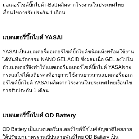
มอเตอร์ไซค์บิ๊กไบค์ i-Batt ผลิตจากโรงงานในประเทศไทย
เงื่อนไขการรับประกัน 1 เดือน
แบตเตอรี่บิ๊กไบค์ YASAI
YASAI เป็นแบตเตอรี่มอเตอร์ไซค์บิ๊กไบค์ชนิดแห้งพร้อมใช้งาน
ได้ทันทีนวัตกรรม NANO GEL ACID ซึ่งผสมเนื้อ GEL ลงไปใน
ตัวแบตเตอรี่จึงทำให้แบตเตอรี่มอเตอร์ไซค์บิ๊กไบค์ YASAIจ่าย
กระแสไฟได้เสถียรคงที่อายุการใช้งานยาวนานแบตเตอรี่มอเต
อร์ไซค์บิ๊กไบค์ YASAI ผลิตจากโรงงานในประเทศไทยเงื่อนไข
การรับประกัน 1 เดือน
แบตเตอรี่บิ๊กไบค์ OD Battery
OD Battery เป็นแบตเตอรี่มอเตอร์ไซค์บิ๊กไบค์สัญชาติไทยภาย
ใต้ปรัชญามาตรฐานญี่ปุ่นสายพันธุ์ไทย OD Battery เป็น