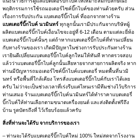
แนะนำวิธีการดูแลแบตเตอรี่บิ๊กไบค์ให้เหมาะสมกับลักษณะ
พฤติกรรมการใช้รถมอเตอร์ไซค์บิ๊กไบค์ของท่านด้วยครับ ส่วน
เรื่องการรับประกัน แบตเตอรี่บิ๊กไบค์ ที่ออกจากทางร้าน
แบตเตอรี่บิ๊กไบค์ นวมินทร์
ทุกลูกนั้นเรามีประกันจากบริษัทผู้
ผลิตแบตเตอรี่บิ๊กไบค์เงื่อนไขจะอยู่ที่ 6-12 เดือน ตามแต่ละยี่ห้อ
แบตเตอรี่บิ๊กไบค์นั้นๆ แต่ถ้าหากแบตเตอรี่บิ๊กไบค์ที่ท่านเปลี่ยน
กับทางร้านของเรา เกิดมีปัญหาในช่วงการรับประกันทางร้าน
เรายินดีเปลี่ยนแบตเตอรี่บิ๊กไบค์ลูกใหม่ให้ทันที หากตรวจสอบ
แล้วว่าแบตเตอรี่บิ๊กไบค์ลูกนั้นเสียหายจากสายการผลิตจริง หาก
ท่านมีปัญหารถมอเตอร์ไซค์บิ๊กไบค์แบตเตอรี่ หมดพื้นที่นวมิ
นทร์ หรือพื้นที่ใกล้เคียง โทรสั่งแบตเตอรี่บิ๊กไบค์กับเราได้เลย
ครับ ไม่ว่าจะเป็นช่วงเวลาที่เร่งรีบแค่ไหนเรามีทีมช่างไว้บริการ
ท่านเสมอ ร้านแบตเตอรี่บิ๊กไบค์นวมินทร์ได้ทำราคาแบตเตอรี่
บิ๊กไบค์ให้ท่านเลือกตามขนาดเครื่องยนต์ และส่งติดตั้งฟรีถึง
บ้าน รูดบัตรถึงที่ ไว้เรียบร้อยแล้วครับ
สิ่งที่ท่านจะได้รับ จากบริการของเรา
– ท่านจะได้รับแบตเตอรี่บิ๊กไบค์ใหม่ 100% ใหม่สดจากโรงงาน