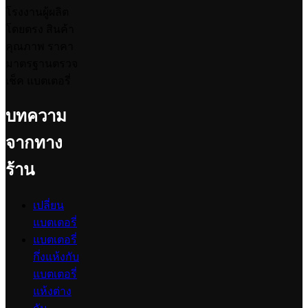
โรงงานผู้ผลิต
โดยตรง สินค้า
คุณภาพ ราคา
มาตรฐานตรวจ
เช็ค แบตเตอรี่
บทความ
จากทาง
ร้าน
เปลี่ยน
แบตเตอรี่
แบตเตอรี่
กึ่งแห้งกับ
แบตเตอรี่
แห้งต่าง