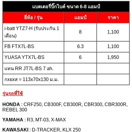
แบตเตอรี่บิ๊กไบค์ ขนาด 6-8 แอมป์
ยี่ห้อ / รุ่น
แอมป์
ราคา
i-batt YTZ7-H (รับประกัน 1
8
1,100
เดือน)
FB FTX7L-BS
6.3
1,100
YUASA YTX7L-BS
6
1,950
แทน RR JT7L-BS 7 ah.
กxยxส = 113x70x130 ม.ม.
รุ่นรถที่ใช้
HONDA
: CRF250, CB300F, CB300R, CBR300, CBR300R,
REBEL 300
YAMAHA
: R3, MT-03, X-MAX
KAWASAKI
: D-TRACKER, KLX 250