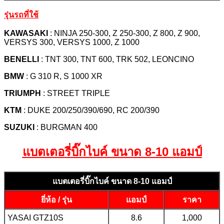
รุ่นรถที่ใช้
KAWASAKI
: NINJA 250-300, Z 250-300, Z 800, Z 900,
VERSYS 300, VERSYS 1000, Z 1000
BENELLI
: TNT 300, TNT 600, TRK 502, LEONCINO
BMW
: G 310 R, S 1000 XR
TRIUMPH
: STREET TRIPLE
KTM
: DUKE 200/250/390/690, RC 200/390
SUZUKI
: BURGMAN 400
แบตเตอรี่บิ๊กไบค์ ขนาด 8-10 แอมป์
แบตเตอรี่บิ๊กไบค์ ขนาด 8-10 แอมป์
ยี่ห้อ / รุ่น
แอมป์
ราคา
YASAI GTZ10S
8.6
1,000