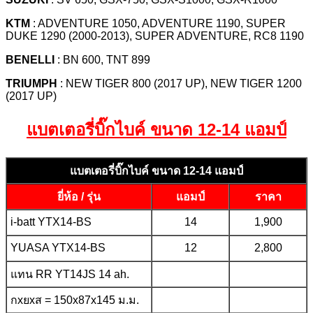
KTM
: ADVENTURE 1050, ADVENTURE 1190, SUPER
DUKE 1290 (2000-2013), SUPER ADVENTURE, RC8 1190
BENELLI
: BN 600, TNT 899
TRIUMPH
: NEW TIGER 800 (2017 UP), NEW TIGER 1200
(2017 UP)
แบตเตอรี่บิ๊กไบค์ ขนาด 12-14 แอมป์
แบตเตอรี่บิ๊กไบค์ ขนาด 12-14 แอมป์
ยี่ห้อ / รุ่น
แอมป์
ราคา
i-batt YTX14-BS
14
1,900
YUASA YTX14-BS
12
2,800
แทน RR YT14JS 14 ah.
กxยxส = 150x87x145 ม.ม.