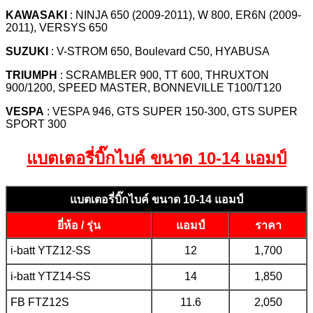
KAWASAKI
: NINJA 650 (2009-2011), W 800, ER6N (2009-
2011), VERSYS 650
SUZUKI
: V-STROM 650, Boulevard C50, HYABUSA
TRIUMPH
: SCRAMBLER 900, TT 600, THRUXTON
900/1200, SPEED MASTER, BONNEVILLE T100/T120
VESPA
: VESPA 946, GTS SUPER 150-300, GTS SUPER
SPORT 300
แบตเตอรี่บิ๊กไบค์ ขนาด 10-14 แอมป์
แบตเตอรี่บิ๊กไบค์ ขนาด 10-14 แอมป์
ยี่ห้อ / รุ่น
แอมป์
ราคา
i-batt YTZ12-SS
12
1,700
i-batt YTZ14-SS
14
1,850
FB FTZ12S
11.6
2,050