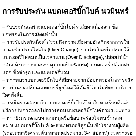
การรับประกัน
แบตเตอรี่บิ๊กไบค์ นวมินทร์
– รับประกันเฉพาะแบตเตอรี่บิ๊กไบค์ ที่เสียหาเนื่องจากข้อ
บกพร่องในการผลิตเท่านั้น
– การรับประกันนี้จะไม่รวมถึงความเสียหายอันเกิดจากการใช้
งาน เช่น ประจุไฟเกิน (Over Charge), จ่ายไฟเกินหรือปล่อยให้
แบตเตอรี่ไฟหมดเป็นเวลานาน (Over Discharge), ปล่อยให้น้ำ
กลั่นแห้งต่ำกว่าแผ่นธาตุ (แผ่นเป็นซัลเฟต), แบตเตอรี่เปลือกฝา
แตก ขั้วชำรุด และแบตเตอรี่บวม
– หากพบว่าแบตเตอรี่บิ๊กไบค์เสียหายจากข้อบกพร่องในการผลิต
ทางร้านจะเปลี่ยนแบตเตอรี่ลูกใหม่ให้ทันที โดยไม่คิดค่าบริการ
ใดๆทั้งสิ้น
– กรณีตรวจสอบแล้วว่าแบตเตอรี่บิ๊กไบค์ไม่เสีย ทางร้านคิดค่า
บริการในการออกไปตรวจสอบ แบตเตอรี่บิ๊กไบค์ตามระยะทาง
– หากยังตรวจสอบหาสาเหตุหรือข้อบกพร่องไม่พบ ร้านสม
หมายแบตเตอรี่บิ๊กไบค์ จะส่งแบตเตอรี่ลูกนั้นเข้าโรงงานผู้ผลิต
(ระยะเวลาวิเคราะห์หาสาเหตุประมาณ 3-4 สัปดาห์) ระหว่างรอ