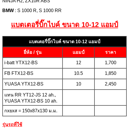
NINJA H2, ZX10R ABS
BMW
: S 1000 R, S 1000 RR
แบตเตอรี่บิ๊กไบค์ ขนาด 10-12 แอมป์
แบตเตอรี่บิ๊กไบค์ ขนาด 10-12 แอมป์
ยี่ห้อ / รุ่น
แอมป์
ราคา
i-batt YTX12-BS
12
1,700
FB FTX12-BS
10.5
1,850
YUASA YTX12-BS
10
2,450
แทน RR YT12-JS 12 ah.,
YUASA YTX12-BS 10 ah.
กxยxส = 150x87x130 ม.ม.
รุ่นรถที่ใช้