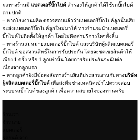
ผลทางร้านมี
แบตเตอรี่บิ๊กไบค์
สำรองให้ลูกค้าได้ใช้รถบิ๊กไบค์
ตามปกติ
– หากโรงงานผลิต ตรวจสอบแล้วว่าแบตเตอรี่บิ๊กไบค์ลูกนั้นเสีย
จะส่งแบตเตอรี่บิ๊กไบค์ลูกใหม่มาให้ ทางร้านจะนำแบตเตอรี่
บิ๊กไบค์ไปติดตั้งให้ลูกค้า โดยไม่คิดค่าบริการใดๆทั้งสิ้น
– ทางร้านสมหมายแบตเตอรี่บิ๊กไบค์ และบริษัทผู้ผลิตแบตเตอรี่
บิ๊กไบค์ ขอสงวนสิทธิ์ในการรับประกัน โดยจะชดเชยสินค้าให้
เพียง 1 ครั้ง หรือ 1 ลูกเท่านั้น โดยการรับประกันจะนับต่อ
เนื่องจากลูกแรก
– หากลูกค้ายังมีข้อสงสัยทางร้านยินดีประสานงานกับทาง
บริษัท
ผู้ผลิตแบตเตอรี่บิ๊กไบค์
เพื่อส่งทีมช่างเทคนิคเข้าไปตรวจสอบ
ระบบรถบิ๊กไบค์ของลูกค้า เพื่อความสบายใจของท่านครับ
ร้านเรา
จำหน่าย
แบตเตอรี่
รถยนต์ จาก