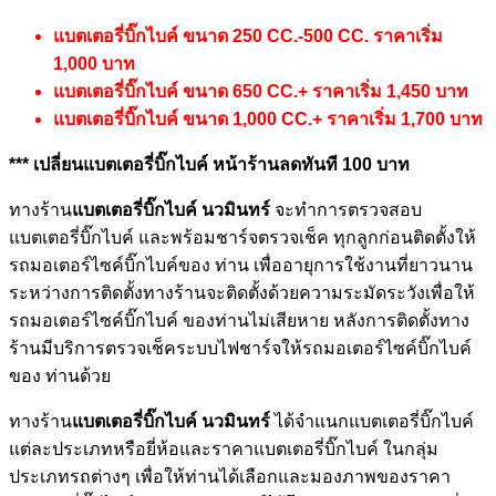
แบตเตอรี่บิ๊กไบค์ ขนาด 250 CC.-500 CC. ราคาเริ่ม
1,000 บาท
แบตเตอรี่บิ๊กไบค์ ขนาด 650 CC.+ ราคาเริ่ม 1,450 บาท
แบตเตอรี่บิ๊กไบค์ ขนาด 1,000 CC.+ ราคาเริ่ม 1,700 บาท
*** เปลี่ยนแบตเตอรี่บิ๊กไบค์ หน้าร้านลดทันที 100 บาท
ทางร้าน
แบตเตอรี่บิ๊กไบค์ นวมินทร์
จะทำการตรวจสอบ
แบตเตอรี่บิ๊กไบค์ และพร้อมชาร์จตรวจเช็ค ทุกลูกก่อนติดตั้งให้
รถมอเตอร์ไซค์บิ๊กไบค์ของ ท่าน เพื่ออายุการใช้งานที่ยาวนาน
ระหว่างการติดตั้งทางร้านจะติดตั้งด้วยความระมัดระวังเพื่อให้
รถมอเตอร์ไซค์บิ๊กไบค์ ของท่านไม่เสียหาย หลังการติดตั้งทาง
ร้านมีบริการตรวจเช็คระบบไฟชาร์จให้รถมอเตอร์ไซค์บิ๊กไบค์
ของ ท่านด้วย
ทางร้าน
แบตเตอรี่บิ๊กไบค์ นวมินทร์
ได้จำแนกแบตเตอรี่บิ๊กไบค์
แต่ละประเภทหรือยี่ห้อและราคาแบตเตอรี่บิ๊กไบค์ ในกลุ่ม
ประเภทรถต่างๆ เพื่อให้ท่านได้เลือกและมองภาพของราคา