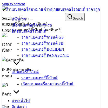
Skip to content
Search for:
Search
หน้าแรก
แบตเตอรี่บิ๊กไบค์ นครอินทร์
เลือกแบตเตอรี่ตามรุ่นรถ
Home
»
แบตเตอรี่บิ๊กไบค์ นครอินทร์
ยี่ห้อแบตเตอรี่รถยนต์
ราคาแบตเตอรี่รถยนต์ GS
ราคาแบตเตอรี่รถยนต์ FB
เวลาเปิด-ปิด
ราคาแบตเตอรี่ BOLIDEN
เปิดทำการ 08:00-20:00
ราคาแบตเตอรี่ PANASONIC
ยินดีรับบัตรเครดิต
แบตเตอรี่บิ๊กไบค์
ทุกธนาคาร
ราคาแบตเตอรี่บิ๊กไบค์
เลือกแบตเตอรี่ตามรุ่นรถบิ๊กไบค์
ติดต่อ
061-707-5884
,
062-083-5445
สาระทั่วไป
ติดต่อเรา