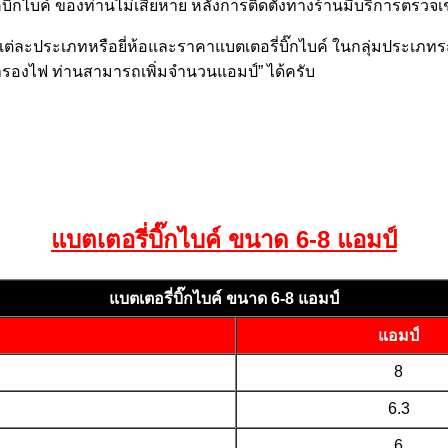
ค์บิ๊กไบค์ ของท่านไม่เสียหาย หลังการติดตั้งทางร้านมีบริการตรว
 แต่ละประเภทหรือยี่ห้อและราคาแบตเตอรี่บิ๊กไบค์ ในกลุ่มประเภท
สำรองไฟ ท่านสามารถเพิ่มจำนวนแอมป์” ได้ครับ
แบตเตอรี่บิ๊กไบค์ ขนาด 6-8 แอมป์
แบตเตอรี่บิ๊กไบค์ ขนาด 6-8 แอมป์
แอมป์
8
6.3
6