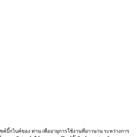
…
ค์บิ๊กไบค์ของ ท่าน เพื่ออายุการใช้งานที่ยาวนาน ระหว่างการ