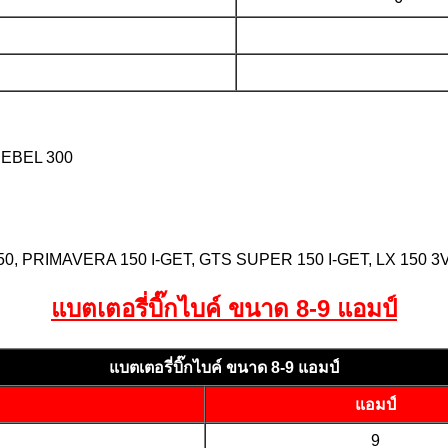
REBEL 300
150, PRIMAVERA 150 I-GET, GTS SUPER 150 I-GET, LX 150 3V
แบตเตอรี่บิ๊กไบค์ ขนาด 8-9 แอมป์
แบตเตอรี่บิ๊กไบค์ ขนาด 8-9 แอมป์
แอมป์
9