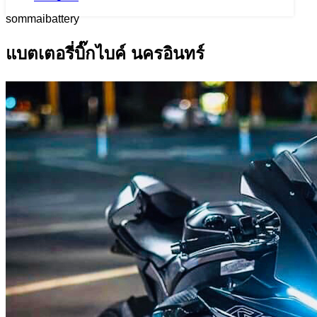
sommaibattery
แบตเตอรี่บิ๊กไบค์ นครอินทร์