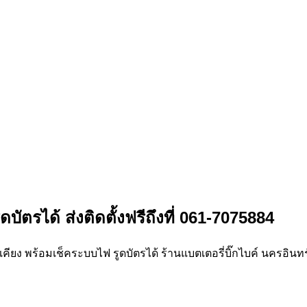
ดบัตรได้ ส่งติดตั้งฟรีถึงที่ 061-7075884
ล้เคียง พร้อมเช็คระบบไฟ รูดบัตรได้ ร้านแบตเตอรี่บิ๊กไบค์ นครอิน