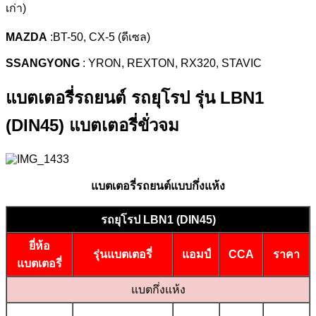
เก่า)
MAZDA
:BT-50, CX-5 (ดีเซล)
SSANGYONG
: YRON, REXTON, RX320, STAVIC
แบตเตอรี่รถยนต์ รถยุโรป รุ่น LBN1
(DIN45) แบตเตอรี่ขั่วจม
แบตเตอรี่รถยนต์แบบกึ่งแห้ง
รถยุโรป LBN1 (DIN45)
ยี่ห้อ
รุ่นแบตเตอรี่
แอมป์
CCA
ราคา
แบตเตอรี่
แบตกึ่งแห้ง