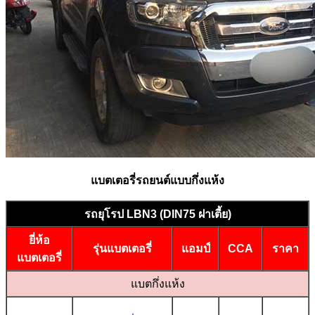
แบตเตอรี่รถยนต์แบบกึ่งแห้ง
รถยุโรป LBN3 (DIN75 ฝาเตี้ย)
ยี่ห้อ
รุ่นแบตเตอรี่
แอมป์
CCA
ราคา
แบตเตอรี่
แบตกึ่งแห้ง