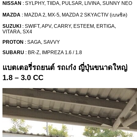
NISSAN
: SYLPHY, TIIDA, PULSAR, LIVINA, SUNNY NEO
MAZDA
: MAZDA 2, MX-5, MAZDA 2 SKYACTIV (เบนซิล)
SUZUKI
: SWIFT, APV, CARRY, ESTEEM, ERTIGA,
VITARA, SX4
PROTON
: SAGA, SAVVY
SUBARU
: BR-Z, IMPREZA 1.6 / 1.8
แบตเตอรี่รถยนต์ รถเก๋ง ญี่ปุ่นขนาดใหญ่
1.8 – 3.0 CC