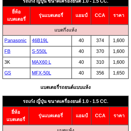
รถเก๋ง ญี่ปุ่น ขนาดเครื่องยนต์ 1.0 - 1.5 CC.
ยี่ห้อ
รุ่นแบตเตอรี่
แอมป์
CCA
ราคา
แบตเตอรี่
แบตกึ่งแห้ง
Panasonic
46B19L
40
374
1,600
FB
S-550L
40
370
1,600
3K
MAX60 L
40
310
1,600
GS
MFX-50L
40
356
1,650
แบตเตอรี่รถยนต์แบบแห้ง
รถเก๋ง ญี่ปุ่น ขนาดเครื่องยนต์ 1.0 - 1.5 CC.
ยี่ห้อ
รุ่นแบตเตอรี่
แอมป์
CCA
ราคา
แบตเตอรี่
แบตแห้ง