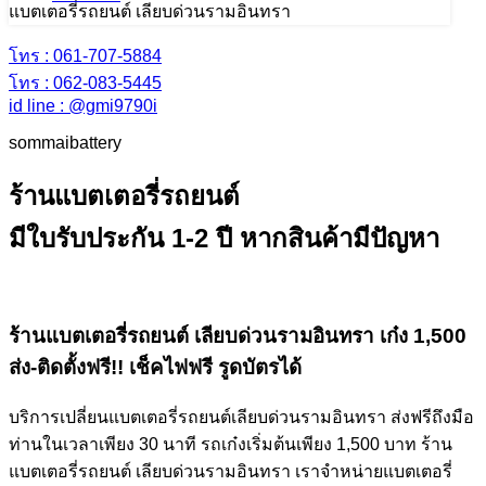
แบตเตอรี่รถยนต์ เลียบด่วนรามอินทรา
โทร : 061-707-5884
โทร : 062-083-5445
id line : @gmi9790i
sommaibattery
ร้านแบตเตอรี่รถยนต์
มีใบรับประกัน 1-2 ปี หากสินค้ามีปัญหา
ร้านแบตเตอรี่รถยนต์ เลียบด่วนรามอินทรา เก๋ง 1,500
ส่ง-ติดตั้งฟรี!! เช็คไฟฟรี รูดบัตรได้
บริการเปลี่ยนแบตเตอรี่รถยนต์เลียบด่วนรามอินทรา ส่งฟรีถึงมือ
ท่านในเวลาเพียง 30 นาที รถเก๋งเริ่มต้นเพียง 1,500 บาท ร้าน
แบตเตอรี่รถยนต์ เลียบด่วนรามอินทรา เราจำหน่ายแบตเตอรี่