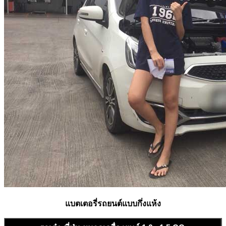
แบตเตอรี่รถยนต์แบบกึ่งแห้ง