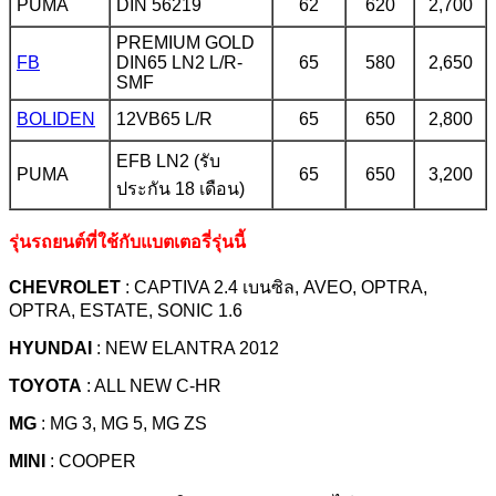
PUMA
DIN 56219
62
620
2,700
PREMIUM GOLD
FB
DIN65 LN2 L/R-
65
580
2,650
SMF
BOLIDEN
12VB65 L/R
65
650
2,800
EFB LN2 (รับ
PUMA
65
650
3,200
ประกัน 18 เดือน)
รุ่นรถยนต์ที่ใช้กับแบตเตอรี่รุ่นนี้
CHEVROLET
: CAPTIVA 2.4 เบนซิล, AVEO, OPTRA,
OPTRA, ESTATE, SONIC 1.6
HYUNDAI
: NEW ELANTRA 2012
TOYOTA
: ALL NEW C-HR
MG
: MG 3, MG 5, MG ZS
MINI
: COOPER