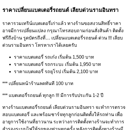
ราคาเปลี่ยนแบตเตอรี่รถยนต์ เลียบด่วนรามอินทรา
ราคารวมเทริน์แบตเตอรี่เก่าแล้ว ทางร้านขอสงวนสิทธิ์ราคา
อาจมีการเปลี่ยนแปลง กรุณาโทรสอบถามก่อนสั่งสินค้า ติดตั้ง
ฟรีถึงบ้าน รูดบัตรถึงที่… เปลี่ยนแบตเตอรี่รถยนต์ ด่วน !!! เลียบ
ด่วนรามอินทรา โทรหาเราได้เลยครับ
ราคาแบตเตอรี่ รถเก๋ง เริ่มต้น 1,500 บาท
ราคาแบตเตอรี่ รถกระบะ เริ่มต้น 1,950 บาท
ราคาแบตเตอรี่ รถยุโรป เริ่มต้น 2,100 บาท
*** เปลี่ยนหน้าร้านลดทันที 100 บาท
*** แบตเตอรี่รถยนต์ ทุกลูก !!! มีการรับประกัน 1-2 ปี
ทางร้านแบตเตอรี่รถยนต์ เลียบด่วนรามอินทรา จะทำการตรวจ
สอบแบตเตอรี่ และพร้อมชาร์จทุกลูกก่อนติดตั้งให้รถท่าน เพื่อ
อายุการใช้งานที่ยาวนาน ระหว่างการติดตั้งทางร้านจะทำการ
สำรองระบบไฟให้รถของท่านทุกครั้ง หลังการติดตั้งทางร้านมี