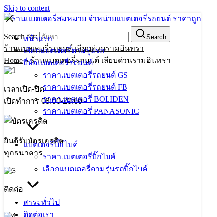
Skip to content
Search for:
Search
หน้าแรก
ร้านแบตเตอรี่รถยนต์ เลียบด่วนรามอินทรา
เลือกแบตเตอรี่ตามรุ่นรถ
Home
»
ร้านแบตเตอรี่รถยนต์ เลียบด่วนรามอินทรา
ยี่ห้อแบตเตอรี่รถยนต์
ราคาแบตเตอรี่รถยนต์ GS
ราคาแบตเตอรี่รถยนต์ FB
เวลาเปิด-ปิด
ราคาแบตเตอรี่ BOLIDEN
เปิดทำการ 08:00-20:00
ราคาแบตเตอรี่ PANASONIC
ยินดีรับบัตรเครดิต
แบตเตอรี่บิ๊กไบค์
ทุกธนาคาร
ราคาแบตเตอรี่บิ๊กไบค์
เลือกแบตเตอรี่ตามรุ่นรถบิ๊กไบค์
ติดต่อ
061-707-5884
,
062-083-5445
สาระทั่วไป
ติดต่อเรา