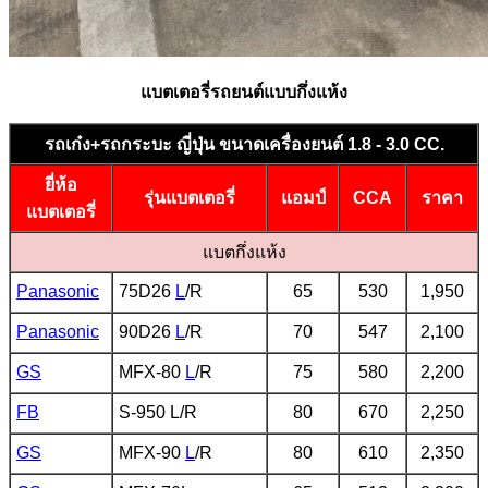
แบตเตอรี่รถยนต์แบบกึ่งแห้ง
รถเก๋ง+รถกระบะ ญี่ปุ่น ขนาดเครื่องยนต์ 1.8 - 3.0 CC.
ยี่ห้อ
รุ่นแบตเตอรี่
แอมป์
CCA
ราคา
แบตเตอรี่
แบตกึ่งแห้ง
Panasonic
75D26
L
/R
65
530
1,950
Panasonic
90D26
L
/R
70
547
2,100
GS
MFX-80
L
/R
75
580
2,200
FB
S-950 L/R
80
670
2,250
GS
MFX-90
L
/R
80
610
2,350