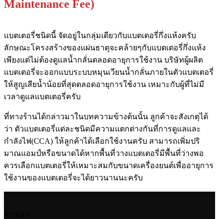
Maintenance Fee)
แบตเตอรี่ชนิดนี้ จัดอยู่ในกลุ่มเดียวกับแบตเตอรี่กึ่งแห้งครับ
ลักษณะโครงสร้างของแผ่นธาตุจะคล้ายๆกับแบตเตอรี่กึ่งแห้ง
เพียงแต่ไม่ต้องดูแลน้ำกลั่นตลอดอายุการใช้งาน บริษัทผู้ผลิต
แบตเตอรี่จะออกแบบระบบหมุนเวียนน้ำกลั่นภายในตัวแบตเตอรี่
ให้สูญเสียน้ำน้อยที่สุดตลอดอายุการใช้งาน เหมาะกับผู้ที่ไม่มี
เวลาดูแลแบตเตอรี่ครับ
ที่ทางร้านได้กล่าวมาในบทความข้างต้นนั้น ลูกค้าจะสังเกตุได้
ว่า ตัวแบตเตอรี่แต่ละชนิดมีความแตกต่างกันที่การดูแลและ
กำลังไฟ(CCA) ให้ลูกค้าได้เลือกใช้งานครับ สามารถเพิ่มปริ
มาณแอมป์หรือขนาดได้หากพื้นที่วางแบตเตอรี่มีพื้นที่ว่างพอ
ควรเลือกแบตเตอรี่ให้เหมาะสมกับขนาดเครื่องยนต์เพื่ออายุการ
ใช้งานของแบตเตอรี่จะได้ยาวนานนะครับ
ร้านเรา