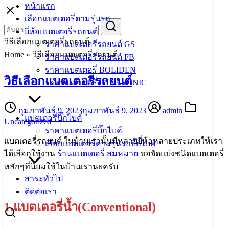
หน้าแรก
Skip
to
เลือกแบตเตอรี่ตามรุ่นรถ
Search
Search
content
for:
ยี่ห้อแบตเตอรี่รถยนต์
วิธีเลือกแบตเตอรี่รถยนต์
ราคาแบตเตอรี่รถยนต์ GS
Home
»
วิธีเลือกแบตเตอรี่รถยนต์
ราคาแบตเตอรี่รถยนต์ FB
ราคาแบตเตอรี่ BOLIDEN
วิธีเลือกแบตเตอรี่รถยนต์
ราคาแบตเตอรี่ PANASONIC
กุมภาพันธ์ 9, 2023
กุมภาพันธ์ 9, 2023
admin
แบตเตอรี่บิ๊กไบค์
Uncategorized
ราคาแบตเตอรี่บิ๊กไบค์
แบตเตอรี่รถยนต์ ในบ้านเรานั้นมีหลายยี่ห้อหลายประเภทให้เรา
เลือกแบตเตอรี่ตามรุ่นรถบิ๊กไบค์
ได้เลือกใช้งาน
ร้านแบตเตอรี่ สมหมาย
ขอจัดแบ่งชนิดแบตเตอรี่
หลักๆที่นิยมใช้ในบ้านเรานะครับ
สาระทั่วไป
ติดต่อเรา
1.แบตเตอรี่น้ำ(Conventional)