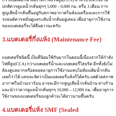
ปกติควรดูแลน้ำกลั่นทุกๆ 5,000 – 6,000 กม. หรือ 3 เดือน การ
สูญเสียน้ำกลั่นขึ้นอยู่กับสภาพอากาศในห้องเครื่องและการใช้
รถยนต์ควรหมั่นดูแลระดับน้ำกลั่นอยู่เสมอ เพื่ออายุการใช้งาน
ของแบตเตอรี่จะได้ยืนยาวนะครับ
3.แบตเตอรี่กึ่งแห้ง (Maintenance Fee)
แบตเตอรี่ชนิดนี้ เป็นที่นิยมใช้กันมากในตอนนี้เนื่องจากให้กำลัง
ไฟที่สูง(CCA) กว่าแบตเตอรี่น้ำและแบตเตอรี่ไฮบริด อีกทั้งยังไม่
ต้องดูแลมากหรือตลอดอายุการใช้งานแทบไม่ต้องเติมน้ำกลั่น
เลยก็ว่าได้ แทบจะจัดว่าเป็นแบตเตอรี่แห้งก็ได้ครับ แต่ด้วยสภาพ
อากาศในบ้านเราร้อน อาจจะมีการสูญเสียน้ำกลั่นบ้าน ทางร้าน
แนะนำว่าควรดูแลน้ำกลั่นทุกๆ 10,000 – 12,000 กม. เพื่ออายุการ
ใช้งานของแบตเตอรี่ของลูกค้าจะได้ยาวนานขึ้นครับ
4.แบตเตอรี่แห้ง SMF (Sealed