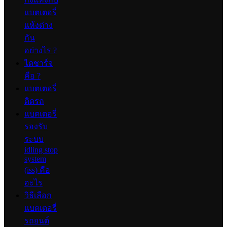
แบตเตอรี่
แห้งต่าง
กัน
อย่างไร ?
ไดชาร์จ
คือ ?
แบตเตอรี่
ติดรถ
แบตเตอรี่
รองรับ
ระบบ
idling stop
system
(iss) คือ
อะไร
วิธีเลือก
แบตเตอรี่
รถยนต์