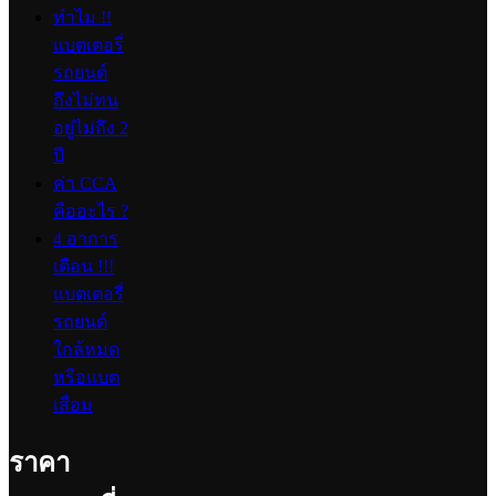
ทำไม !!
แบตเตอรี่
รถยนต์
ถึงไม่ทน
อยู่ไม่ถึง 2
ปี
ค่า CCA
คืออะไร ?
4 อาการ
เตือน !!!
แบตเตอรี่
รถยนต์
ใกล้หมด
หรือแบต
เสื่อม
ราคา