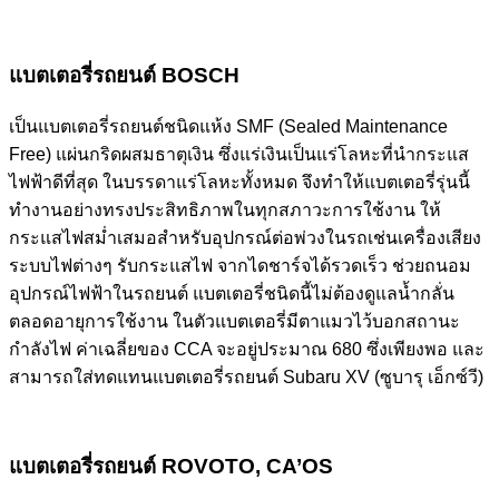
แบตเตอรี่รถยนต์ BOSCH
เป็นแบตเตอรี่รถยนต์ชนิดแห้ง SMF (Sealed Maintenance
Free) แผ่นกริดผสมธาตุเงิน ซึ่งแร่เงินเป็นแร่โลหะที่นำกระแส
ไฟฟ้าดีที่สุด ในบรรดาแร่โลหะทั้งหมด จึงทำให้แบตเตอรี่รุ่นนี้
ทำงานอย่างทรงประสิทธิภาพในทุกสภาวะการใช้งาน ให้
กระแสไฟสม่ำเสมอสำหรับอุปกรณ์ต่อพ่วงในรถเช่นเครื่องเสียง
ระบบไฟต่างๆ รับกระแสไฟ จากไดชาร์จได้รวดเร็ว ช่วยถนอม
อุปกรณ์ไฟฟ้าในรถยนต์ แบตเตอรี่ชนิดนี้ไม่ต้องดูแลน้ำกลั่น
ตลอดอายุการใช้งาน ในตัวแบตเตอรี่มีตาแมวไว้บอกสถานะ
กำลังไฟ ค่าเฉลี่ยของ CCA จะอยู่ประมาณ 680 ซึ่งเพียงพอ และ
สามารถใส่ทดแทนแบตเตอรี่รถยนต์ Subaru XV (ซูบารุ เอ็กซ์วี)
แบตเตอรี่รถยนต์ ROVOTO, CA’OS