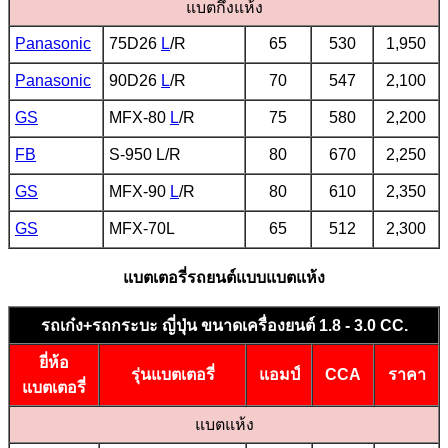
แบตกึ่งแห้ง
Panasonic
75D26
L
/R
65
530
1,950
Panasonic
90D26
L
/R
70
547
2,100
GS
MFX-80
L
/R
75
580
2,200
FB
S-950 L/R
80
670
2,250
GS
MFX-90
L
/R
80
610
2,350
GS
MFX-70L
65
512
2,300
แบตเตอรี่รถยนต์แบบแบตแห้ง
รถเก๋ง+รถกระบะ ญี่ปุ่น ขนาดเครื่องยนต์ 1.8 - 3.0 CC.
ยี่ห้อ
รุ่นแบตเตอรี่
แอมป์
CCA
ราคา
แบตเตอรี่
แบตแห้ง