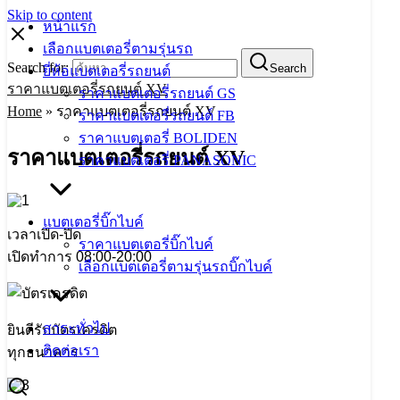
Skip to content
หน้าแรก
เลือกแบตเตอรี่ตามรุ่นรถ
Search for:
Search
ยี่ห้อแบตเตอรี่รถยนต์
ราคาแบตเตอรี่รถยนต์ XV
ราคาแบตเตอรี่รถยนต์ GS
Home
»
ราคาแบตเตอรี่รถยนต์ XV
ราคาแบตเตอรี่รถยนต์ FB
ราคาแบตเตอรี่ BOLIDEN
ราคาแบตเตอรี่รถยนต์ XV
ราคาแบตเตอรี่ PANASONIC
แบตเตอรี่บิ๊กไบค์
เวลาเปิด-ปิด
ราคาแบตเตอรี่บิ๊กไบค์
เปิดทำการ 08:00-20:00
เลือกแบตเตอรี่ตามรุ่นรถบิ๊กไบค์
สาระทั่วไป
ยินดีรับบัตรเครดิต
ติดต่อเรา
ทุกธนาคาร