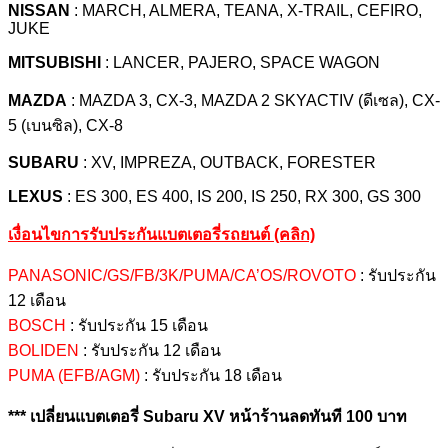
NISSAN
: MARCH, ALMERA, TEANA, X-TRAIL, CEFIRO,
JUKE
MITSUBISHI
: LANCER, PAJERO, SPACE WAGON
MAZDA
: MAZDA 3, CX-3, MAZDA 2 SKYACTIV (ดีเซล), CX-
5 (เบนซิล), CX-8
SUBARU
: XV, IMPREZA, OUTBACK, FORESTER
LEXUS
: ES 300, ES 400, IS 200, IS 250, RX 300, GS 300
เงื่อนไขการรับประกันแบตเตอรี่รถยนต์ (คลิก)
PANASONIC/GS/FB/3K/PUMA/CA’OS/ROVOTO
: รับประกัน
12 เดือน
BOSCH
: รับประกัน 15 เดือน
BOLIDEN
: รับประกัน 12 เดือน
PUMA (EFB/AGM)
: รับประกัน 18 เดือน
*** เปลี่ยนแบตเตอรี่ Subaru XV หน้าร้านลดทันที 100 บาท