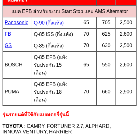
แบต EFB สำหรับระบบ Start Stop และ AMS Alternator
Panasonic
65
705
2,500
Q-90 (กึ่งแห้ง)
FB
70
625
2,600
Q-85 ISS (กึ่งแห้ง)
GS
70
630
2,500
Q-85 (กึ่งแห้ง)
Q-85 EFB (แห้ง
BOSCH
65
550
2,600
รับประกัน 15
เดือน)
Q-85 EFB (แห้ง
PUMA
70
660
2,900
รับประกัน 18
เดือน)
รุ่นรถยนต์ที่ใช้กับแบตเตอรี่รุ่นนี้
TOYOTA
: CAMRY, FORTUNER 2.7, ALPHARD,
INNOVA,VENTURY, HARRIER