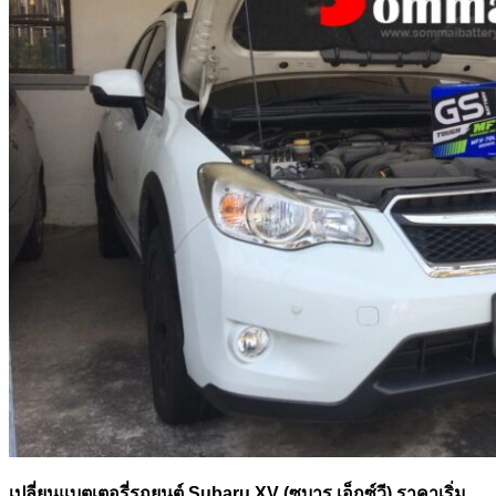
เปลี่ยนแบตเตอรี่รถยนต์ Subaru XV (ซูบารุ เอ็กซ์วี) ราคาเริ่ม