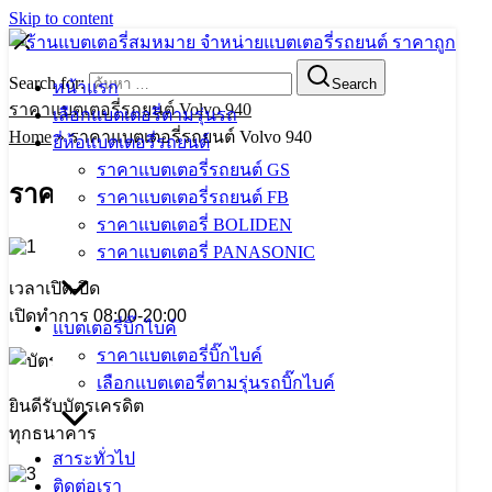
Skip to content
Search for:
Search
หน้าแรก
ราคาแบตเตอรี่รถยนต์ Volvo 940
เลือกแบตเตอรี่ตามรุ่นรถ
Home
»
ราคาแบตเตอรี่รถยนต์ Volvo 940
ยี่ห้อแบตเตอรี่รถยนต์
ราคาแบตเตอรี่รถยนต์ GS
ราคาแบตเตอรี่รถยนต์ Volvo 940
ราคาแบตเตอรี่รถยนต์ FB
ราคาแบตเตอรี่ BOLIDEN
ราคาแบตเตอรี่ PANASONIC
เวลาเปิด-ปิด
เปิดทำการ 08:00-20:00
แบตเตอรี่บิ๊กไบค์
ราคาแบตเตอรี่บิ๊กไบค์
เลือกแบตเตอรี่ตามรุ่นรถบิ๊กไบค์
ยินดีรับบัตรเครดิต
ทุกธนาคาร
สาระทั่วไป
ติดต่อเรา