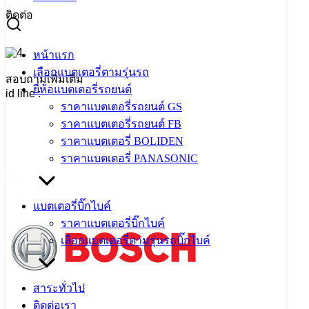
ติดต่อ
061-707-5884
,
062-083-5445
หน้าแรก
เลือกแบตเตอรี่ตามรุ่นรถ
สอบถามเพิ่มเติม
ยี่ห้อแบตเตอรี่รถยนต์
id line :
@gmi9790i
ราคาแบตเตอรี่รถยนต์ GS
ราคาแบตเตอรี่รถยนต์ FB
ราคาแบตเตอรี่ BOLIDEN
ราคาแบตเตอรี่ PANASONIC
แบตเตอรี่บิ๊กไบค์
ราคาแบตเตอรี่บิ๊กไบค์
เลือกแบตเตอรี่ตามรุ่นรถบิ๊กไบค์
สาระทั่วไป
ติดต่อเรา