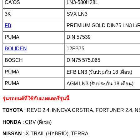
CA'OS
LN3-580H28L
3K
SVX LN3
FB
PREMIUM GOLD DIN75 LN3 L/
PUMA
DIN 57539
BOLIDEN
12FB75
BOSCH
DIN75 575.065
PUMA
EFB LN3 (รับประกัน 18 เดือน)
PUMA
AGM LN3 (รับประกัน 18 เดือน)
รุ่นรถยนต์ที่ใช้กับแบตเตอรี่รุ่นนี้
TOYOTA
: REVO 2.4, INNOVA CRSTRA, FORTUNER 2.4, NE
HONDA
: CRV (ดีเซล)
NISSAN
: X-TRAIL (HYBRID), TERRA