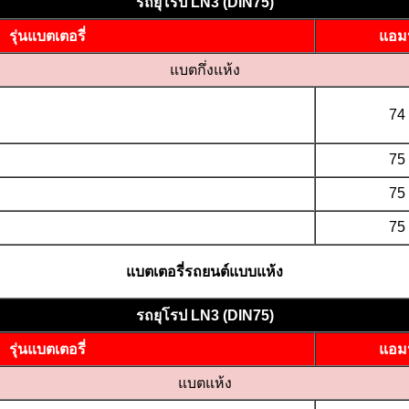
รถยุโรป LN3 (DIN75)
รุ่นแบตเตอรี่
แอมป
แบตกึ่งแห้ง
74
75
75
75
แบตเตอรี่รถยนต์แบบแห้ง
รถยุโรป LN3 (DIN75)
รุ่นแบตเตอรี่
แอมป
แบตแห้ง