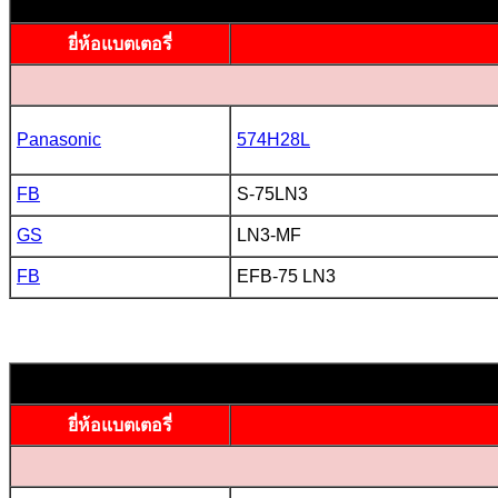
ยี่ห้อแบตเตอรี่
Panasonic
574H28L
FB
S-75LN3
GS
LN3-MF
FB
EFB-75 LN3
ยี่ห้อแบตเตอรี่