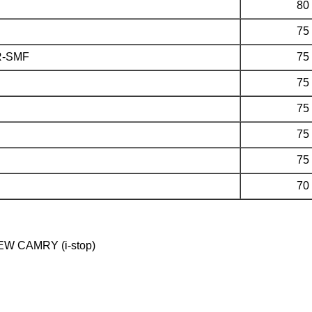
80
75
R-SMF
75
75
75
75
75
70
W CAMRY (i-stop)