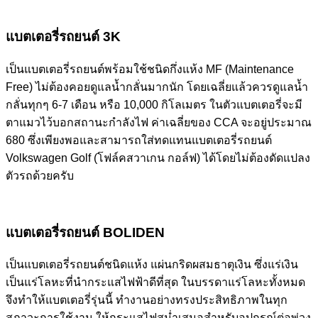
แบตเตอรี่รถยนต์ 3K
เป็นแบตเตอรี่รถยนต์พร้อมใช้ชนิดกึ่งแห้ง MF (Maintenance
Free) ไม่ต้องคอยดูแลน้ำกลั่นมากนัก โดยเฉลี่ยแล้วควรดูแลน้ำ
กลั่นทุกๆ 6-7 เดือน หรือ 10,000 กิโลเมตร ในตัวแบตเตอรี่จะมี
ตาแมวไว้บอกสถานะกำลังไฟ ค่าเฉลี่ยของ CCA จะอยู่ประมาณ
680 ซึ่งเพียงพอและสามารถใส่ทดแทนแบตเตอรี่รถยนต์
Volkswagen Golf (โฟล์คสวาเกน กอล์ฟ) ได้โดยไม่ต้องดัดแปลง
ตัวรถด้วยครับ
แบตเตอรี่รถยนต์ BOLIDEN
เป็นแบตเตอรี่รถยนต์ชนิดแห้ง แผ่นกริดผสมธาตุเงิน ซึ่งแร่เงิน
เป็นแร่โลหะที่นำกระแสไฟฟ้าดีที่สุด ในบรรดาแร่โลหะทั้งหมด
จึงทำให้แบตเตอรี่รุ่นนี้ ทำงานอย่างทรงประสิทธิภาพในทุก
สภาวะการใช้งาน ให้กระแสไฟสม่ำเสมอสำหรับอุปกรณ์ต่อพ่วง