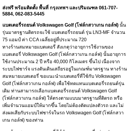
ส่งฟรี พร้อมติดตั้ง พื้นที่ กรุงเทพฯ และปริมณฑล 061-707-
5884, 062-083-5445
แบตเตอรี่รถยนต์ Volkswagen Golf (โฟล์กสวาเกน กอล์ฟ)
นั้น
รุ่นมาตรฐานติดรถจะใช้ แบตเตอรี่รถยนต์ รุ่น LN3-MF จำนวน
75 แอมป์ ค่า CCA เฉลี่ยอยู่ที่ประมาณ 720
ทางร้านสมหมายแบตเตอรี่ สังเกตุว่าอายุการใช้งานของ
แบตเตอรี่ Volkswagen Golf (โฟล์กสวาเกน กอล์ฟ) นั้นอายุการ
ใช้งานประมาณ 2 ปี หรือ 40,000 กิโลเมตร ขึ้นไป เนื่องจาก
ระบบไฟชาร์จ แรงดันเดินเสถียรอยู่ในเกณฑ์มาตรฐาน ทางร้าน
สมหมายแบตเตอรี่ ขอแนะนำแบตเตอรี่ที่ใช้กับ Volkswagen
Golf (โฟล์กสวาเกน กอล์ฟ) เพื่อใช้ทดแทนแบตเตอรี่รถยนต์รุ่น
เดิม ท่านสามารถเลือกแบตเตอรี่รถยนต์ Volkswagen Golf
(โฟล์กสวาเกน กอล์ฟ) ให้ตรงตามแบบมาตรฐานที่ติดรถ หรือ
เพิ่มจำนวนแอมป์ให้มากขึ้น โดยไม่ต้องดัดแปลงตัวรถ และไม่
ส่งผลเสียกับระบบไฟชาร์จในรถ Volkswagen Golf (โฟล์กสวา
เกน กอล์ฟ) ของท่าน