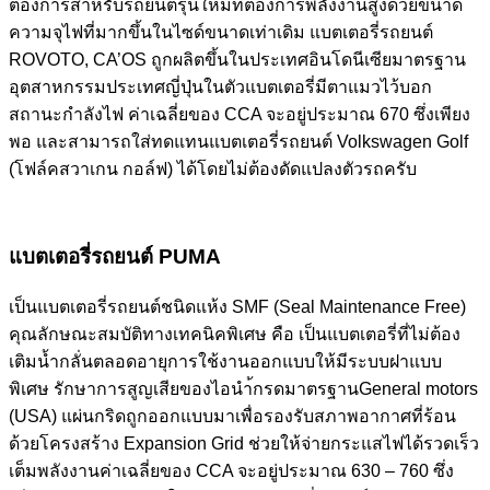
ต้องการสำหรับรถยนต์รุ่นใหม่ที่ต้องการพลังงานสูงด้วยขนาด
ความจุไฟที่มากขึ้นในไซด์ขนาดเท่าเดิม แบตเตอรี่รถยนต์
ROVOTO, CA’OS ถูกผลิตขึ้นในประเทศอินโดนีเซียมาตรฐาน
อุตสาหกรรมประเทศญี่ปุ่นในตัวแบตเตอรี่มีตาแมวไว้บอก
สถานะกำลังไฟ ค่าเฉลี่ยของ CCA จะอยู่ประมาณ 670 ซึ่งเพียง
พอ และสามารถใส่ทดแทนแบตเตอรี่รถยนต์ Volkswagen Golf
(โฟล์คสวาเกน กอล์ฟ) ได้โดยไม่ต้องดัดแปลงตัวรถครับ
แบตเตอรี่รถยนต์ PUMA
เป็นแบตเตอรี่รถยนต์ชนิดแห้ง SMF (Seal Maintenance Free)
คุณลักษณะสมบัติทางเทคนิคพิเศษ คือ เป็นแบตเตอรี่ที่ไม่ต้อง
เติมน้ำกลั่นตลอดอายุการใช้งานออกแบบให้มีระบบฝาแบบ
พิเศษ รักษาการสูญเสียของไอนำ้กรดมาตรฐานGeneral motors
(USA) แผ่นกริดถูกออกแบบมาเพื่อรองรับสภาพอากาศที่ร้อน
ด้วยโครงสร้าง Expansion Grid ช่วยให้จ่ายกระแสไฟได้รวดเร็ว
เต็มพลังงานค่าเฉลี่ยของ CCA จะอยู่ประมาณ 630 – 760 ซึ่ง