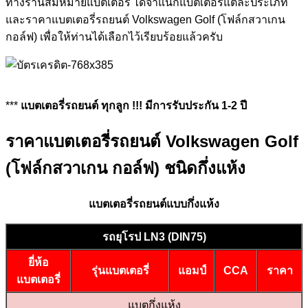
ทางร้านสมหมายแบตเตอรี่ ได้จำแนกแบตเตอรี่แต่ละประเภท
และราคาแบตเตอรี่รถยนต์ Volkswagen Golf (โฟล์กสวาเกน
กอล์ฟ) เพื่อให้ท่านได้เลือกไว้เรียบร้อยแล้วครับ
***
แบตเตอรี่รถยนต์ ทุกลูก !!! มีการรับประกัน 1-2 ปี
ราคาแบตเตอรี่รถยนต์ Volkswagen Golf
(โฟล์กสวาเกน กอล์ฟ) ชนิดกึ่งแห้ง
แบตเตอรี่รถยนต์แบบกึ่งแห้ง
รถยุโรป LN3 (DIN75)
ยี่ห้อ
รุ่นแบตเตอรี่
แอมป์
CCA
ราคา
แบตเตอรี่
แบตกึ่งแห้ง