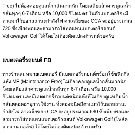
Free) ไม่ต้องคอยดูแลน้ำกลั่นมากนัก โดยเฉลี่ยแล้วควรดูแลน้ำ
กลั่นทุกๆ 6-7 เดือน หรือ 10,000 กิโลเมตร ในตัวแบตเตอรี่จะมี
ตาแมวไว้บอกสถานะกำลังไฟ ค่าเฉลี่ยของ CCA จะอยู่ประมาณ
720 ซึ่งเพียงพอและสามารถใส่ทดแทนแบตเตอรี่รถยนต์
Volkswagen Golf ได้โดยไม่ต้องดัดแปลงตัวรถด้วยครับ
แบตเตอรี่รถยนต์ FB
ทางร้านสมหมายแบตเตอรี่ มีแบตเตอรี่รถยนต์พร้อมใช้ชนิดกึ่ง
แห้ง MF (Maintenance Free) ไม่ต้องคอยดูแลน้ำกลั่นมากนัก
โดยเฉลี่ยแล้วควรดูแลน้ำกลั่นทุก 6-7 เดือน หรือ 10,000
กิโลเมตร และมีแบตเตอรี่รถยนต์ชนิดแห้งที่ไม่ต้องดูแลเติมน้ำ
กลั่นตลอดอายุการใช้งาน ทั้งสองชนิดมีตาแมวไว้บอกสถานะ
กำลังไฟ ค่าเฉลี่ยของ CCA จะอยู่ประมาณ 680 ซึ่งเพียงพอและ
สามารถใส่ทดแทนแบตเตอรี่รถยนต์ Volkswagen Golf (โฟล์ค
สวาเกน กอล์ฟ) ได้โดยไม่ต้องดัดแปลงตัวรถครับ