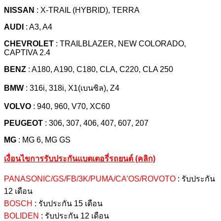
NISSAN
: X-TRAIL (HYBRID), TERRA
AUDI
: A3, A4
CHEVROLET
: TRAILBLAZER, NEW COLORADO,
CAPTIVA 2.4
BENZ
: A180, A190, C180, CLA, C220, CLA 250
BMW
: 316i, 318i, X1(เบนซิล), Z4
VOLVO
: 940, 960, V70, XC60
PEUGEOT
: 306, 307, 406, 407, 607, 207
MG
: MG 6, MG GS
เงื่อนไขการรับประกันแบตเตอรี่รถยนต์ (คลิก)
PANASONIC/GS/FB/3K/PUMA/CA’OS/ROVOTO
: รับประกัน
12 เดือน
BOSCH
: รับประกัน 15 เดือน
BOLIDEN
: รับประกัน 12 เดือน