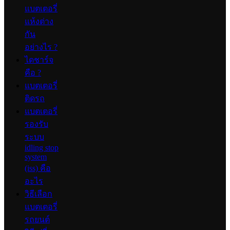
แบตเตอรี่
แห้งต่าง
กัน
อย่างไร ?
ไดชาร์จ
คือ ?
แบตเตอรี่
ติดรถ
แบตเตอรี่
รองรับ
ระบบ
idling stop
system
(iss) คือ
อะไร
วิธีเลือก
แบตเตอรี่
รถยนต์