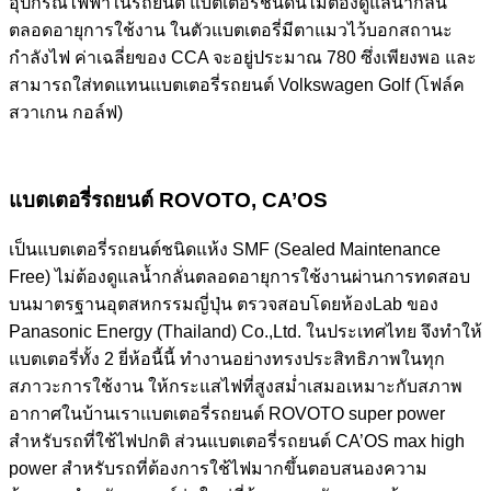
อุปกรณ์ไฟฟ้าในรถยนต์ แบตเตอรี่ชนิดนี้ไม่ต้องดูแลน้ำกลั่น
ตลอดอายุการใช้งาน ในตัวแบตเตอรี่มีตาแมวไว้บอกสถานะ
กำลังไฟ ค่าเฉลี่ยของ CCA จะอยู่ประมาณ 780 ซึ่งเพียงพอ และ
สามารถใส่ทดแทนแบตเตอรี่รถยนต์ Volkswagen Golf (โฟล์ค
สวาเกน กอล์ฟ)
แบตเตอรี่รถยนต์ ROVOTO, CA’OS
เป็นแบตเตอรี่รถยนต์ชนิดแห้ง SMF (Sealed Maintenance
Free) ไม่ต้องดูแลน้ำกลั่นตลอดอายุการใช้งานผ่านการทดสอบ
บนมาตรฐานอุตสหกรรมญี่ปุ่น ตรวจสอบโดยห้องLab ของ
Panasonic Energy (Thailand) Co.,Ltd. ในประเทศไทย จึงทำให้
แบตเตอรี่ทั้ง 2 ยี่ห้อนี้นี้ ทำงานอย่างทรงประสิทธิภาพในทุก
สภาวะการใช้งาน ให้กระแสไฟที่สูงสม่ำเสมอเหมาะกับสภาพ
อากาศในบ้านเราแบตเตอรี่รถยนต์ ROVOTO super power
สำหรับรถที่ใช้ไฟปกติ ส่วนแบตเตอรี่รถยนต์ CA’OS max high
power สำหรับรถที่ต้องการใช้ไฟมากขึ้นตอบสนองความ