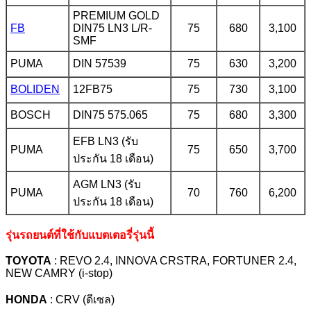
PREMIUM GOLD
FB
DIN75 LN3 L/R-
75
680
3,100
SMF
PUMA
DIN 57539
75
630
3,200
BOLIDEN
12FB75
75
730
3,100
BOSCH
DIN75 575.065
75
680
3,300
EFB LN3 (รับ
PUMA
75
650
3,700
ประกัน 18 เดือน)
AGM LN3 (รับ
PUMA
70
760
6,200
ประกัน 18 เดือน)
รุ่นรถยนต์ที่ใช้กับแบตเตอรี่รุ่นนี้
TOYOTA
: REVO 2.4, INNOVA CRSTRA, FORTUNER 2.4,
NEW CAMRY (i-stop)
HONDA
: CRV (ดีเซล)