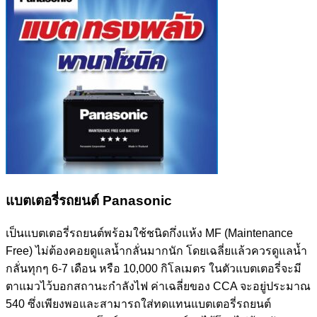
แบตเตอรี่รถยนต์ Panasonic
เป็นแบตเตอรี่รถยนต์พร้อมใช้ชนิดกึ่งแห้ง MF (Maintenance
Free) ไม่ต้องคอยดูแลน้ำกลั่นมากนัก โดยเฉลี่ยแล้วควรดูแลน้ำ
กลั่นทุกๆ 6-7 เดือน หรือ 10,000 กิโลเมตร ในตัวแบตเตอรี่จะมี
ตาแมวไว้บอกสถานะกำลังไฟ ค่าเฉลี่ยของ CCA จะอยู่ประมาณ
540 ซึ่งเพียงพอและสามารถใส่ทดแทนแบตเตอรี่รถยนต์