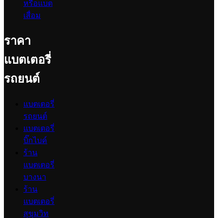
หรือแบต
เสื่อม
ราคา
แบตเตอรี่
รถยนต์
แบตเตอรี่
รถยนต์
แบตเตอรี่
บิ๊กไบค์
ร้าน
แบตเตอรี่
บางนา
ร้าน
แบตเตอรี่
สุขุมวิท