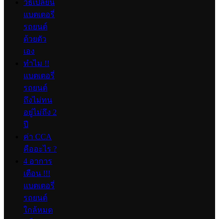
วิธีเปลี่ยน
แบตเตอรี่
รถยนต์
ด้วยตัว
เอง
ทำไม !!
แบตเตอรี่
รถยนต์
ถึงไม่ทน
อยู่ไม่ถึง 2
ปี
ค่า CCA
คืออะไร ?
4 อาการ
เตือน !!!
แบตเตอรี่
รถยนต์
ใกล้หมด