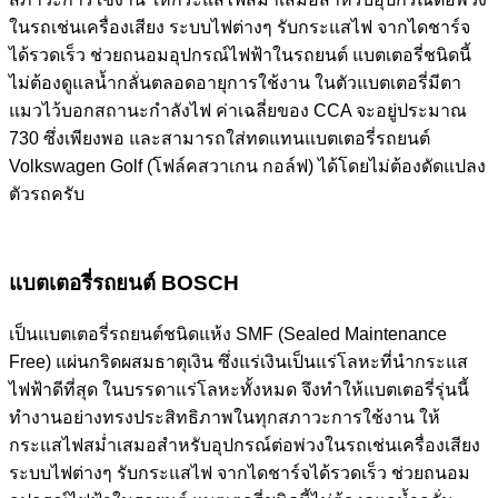
ในรถเช่นเครื่องเสียง ระบบไฟต่างๆ รับกระแสไฟ จากไดชาร์จ
ได้รวดเร็ว ช่วยถนอมอุปกรณ์ไฟฟ้าในรถยนต์ แบตเตอรี่ชนิดนี้
ไม่ต้องดูแลน้ำกลั่นตลอดอายุการใช้งาน ในตัวแบตเตอรี่มีตา
แมวไว้บอกสถานะกำลังไฟ ค่าเฉลี่ยของ CCA จะอยู่ประมาณ
730 ซึ่งเพียงพอ และสามารถใส่ทดแทนแบตเตอรี่รถยนต์
Volkswagen Golf (โฟล์คสวาเกน กอล์ฟ) ได้โดยไม่ต้องดัดแปลง
ตัวรถครับ
แบตเตอรี่รถยนต์ BOSCH
เป็นแบตเตอรี่รถยนต์ชนิดแห้ง SMF (Sealed Maintenance
Free) แผ่นกริดผสมธาตุเงิน ซึ่งแร่เงินเป็นแร่โลหะที่นำกระแส
ไฟฟ้าดีที่สุด ในบรรดาแร่โลหะทั้งหมด จึงทำให้แบตเตอรี่รุ่นนี้
ทำงานอย่างทรงประสิทธิภาพในทุกสภาวะการใช้งาน ให้
กระแสไฟสม่ำเสมอสำหรับอุปกรณ์ต่อพ่วงในรถเช่นเครื่องเสียง
ระบบไฟต่างๆ รับกระแสไฟ จากไดชาร์จได้รวดเร็ว ช่วยถนอม