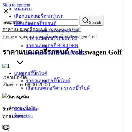
Skip to content
หน้าแรก
เลือกแบตเตอรี่ตามรุ่นรถ
Search for:
Search
ยี่ห้อแบตเตอรี่รถยนต์
ราคาแบตเตอรี่รถยนต์ Volkswagen Golf
ราคาแบตเตอรี่รถยนต์ GS
Home
»
ราคาแบตเตอรี่รถยนต์ Volkswagen Golf
ราคาแบตเตอรี่รถยนต์ FB
ราคาแบตเตอรี่ BOLIDEN
ราคาแบตเตอรี่รถยนต์ Volkswagen Golf
ราคาแบตเตอรี่ PANASONIC
แบตเตอรี่บิ๊กไบค์
เวลาเปิด-ปิด
ราคาแบตเตอรี่บิ๊กไบค์
เปิดทำการ 08:00-20:00
เลือกแบตเตอรี่ตามรุ่นรถบิ๊กไบค์
สาระทั่วไป
ยินดีรับบัตรเครดิต
ติดต่อเรา
ทุกธนาคาร