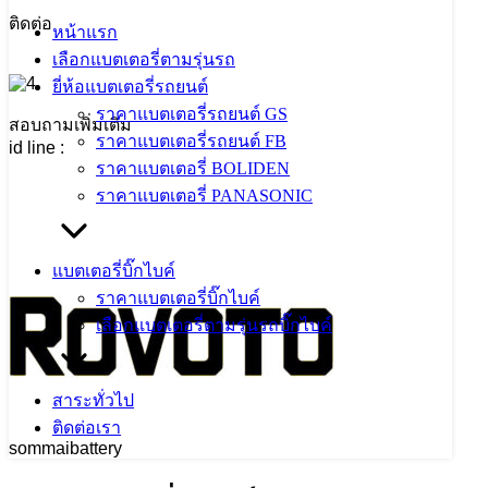
ติดต่อ
หน้าแรก
061-707-5884
,
062-083-5445
เลือกแบตเตอรี่ตามรุ่นรถ
ยี่ห้อแบตเตอรี่รถยนต์
ราคาแบตเตอรี่รถยนต์ GS
สอบถามเพิ่มเติม
ราคาแบตเตอรี่รถยนต์ FB
id line :
@gmi9790i
ราคาแบตเตอรี่ BOLIDEN
ราคาแบตเตอรี่ PANASONIC
แบตเตอรี่บิ๊กไบค์
ราคาแบตเตอรี่บิ๊กไบค์
เลือกแบตเตอรี่ตามรุ่นรถบิ๊กไบค์
สาระทั่วไป
ติดต่อเรา
sommaibattery