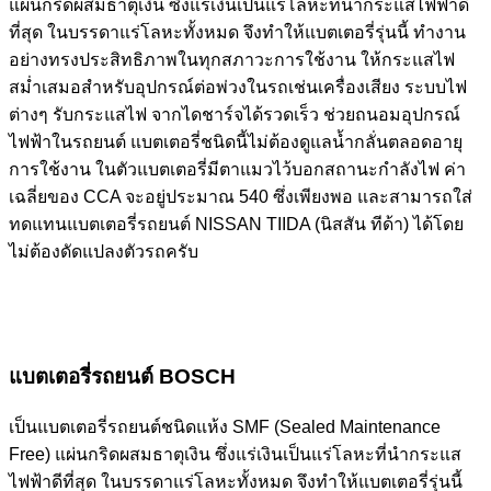
แผ่นกริดผสมธาตุเงิน ซึ่งแร่เงินเป็นแร่โลหะที่นำกระแสไฟฟ้าดี
ที่สุด ในบรรดาแร่โลหะทั้งหมด จึงทำให้แบตเตอรี่รุ่นนี้ ทำงาน
อย่างทรงประสิทธิภาพในทุกสภาวะการใช้งาน ให้กระแสไฟ
สม่ำเสมอสำหรับอุปกรณ์ต่อพ่วงในรถเช่นเครื่องเสียง ระบบไฟ
ต่างๆ รับกระแสไฟ จากไดชาร์จได้รวดเร็ว ช่วยถนอมอุปกรณ์
ไฟฟ้าในรถยนต์ แบตเตอรี่ชนิดนี้ไม่ต้องดูแลน้ำกลั่นตลอดอายุ
การใช้งาน ในตัวแบตเตอรี่มีตาแมวไว้บอกสถานะกำลังไฟ ค่า
เฉลี่ยของ CCA จะอยู่ประมาณ 540 ซึ่งเพียงพอ และสามารถใส่
ทดแทนแบตเตอรี่รถยนต์ NISSAN TIIDA (นิสสัน ทีด้า) ได้โดย
ไม่ต้องดัดแปลงตัวรถครับ
แบตเตอรี่รถยนต์ BOSCH
เป็นแบตเตอรี่รถยนต์ชนิดแห้ง SMF (Sealed Maintenance
Free) แผ่นกริดผสมธาตุเงิน ซึ่งแร่เงินเป็นแร่โลหะที่นำกระแส
ไฟฟ้าดีที่สุด ในบรรดาแร่โลหะทั้งหมด จึงทำให้แบตเตอรี่รุ่นนี้