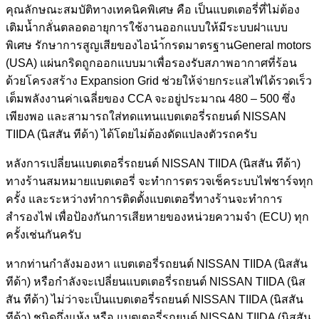
คุณลักษณะสมบัติทางเทคนิคพิเศษ คือ เป็นแบตเตอรี่ที่ไม่ต้อง
เติมน้ำกลั่นตลอดอายุการใช้งานออกแบบให้มีระบบฝาแบบ
พิเศษ รักษาการสูญเสียของไอนำ้กรดมาตรฐานGeneral motors
(USA) แผ่นกริดถูกออกแบบมาเพื่อรองรับสภาพอากาศที่ร้อน
ด้วยโครงสร้าง Expansion Grid ช่วยให้จ่ายกระแสไฟได้รวดเร็ว
เต็มพลังงานค่าเฉลี่ยของ CCA จะอยู่ประมาณ 480 – 500 ซึ่ง
เพียงพอ และสามารถใส่ทดแทนแบตเตอรี่รถยนต์ NISSAN
TIIDA (นิสสัน ทีด้า) ได้โดยไม่ต้องดัดแปลงตัวรถครับ
หลังการเปลี่ยนแบตเตอรี่รถยนต์ NISSAN TIIDA (นิสสัน ทีด้า)
ทางร้านสมหมายแบตเตอรี่ จะทำการตรวจเช็คระบบไฟชาร์จทุก
ครั้ง และระหว่างทำการติดตั้งแบตเตอรี่ทางร้านจะทำการ
สำรองไฟ เพื่อป้องกันการเสียหายของหน่วยความจำ (ECU) ทุก
ครั้งเช่นกันครับ
หากท่านกำลังมองหา แบตเตอรี่รถยนต์ NISSAN TIIDA (นิสสัน
ทีด้า) หรือกำลังจะเปลี่ยนแบตเตอรี่รถยนต์ NISSAN TIIDA (นิส
สัน ทีด้า) ไม่ว่าจะเป็นแบตเตอรี่รถยนต์ NISSAN TIIDA (นิสสัน
ทีด้า) ชนิดกึ่งแห้ง หรือ แบตเตอรี่รถยนต์ NISSAN TIIDA (นิสสัน