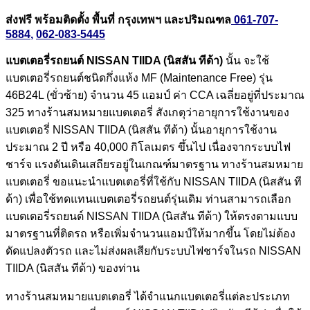
ส่งฟรี พร้อมติดตั้ง พื้นที่ กรุงเทพฯ และปริมณฑล
061-707-
5884
,
062-083-5445
แบตเตอรี่รถยนต์ NISSAN TIIDA (นิสสัน ทีด้า)
นั้น จะใช้
แบตเตอรี่รถยนต์ชนิดกึ่งแห้ง MF (Maintenance Free) รุ่น
46B24L (ขั่วซ้าย) จำนวน 45 แอมป์ ค่า CCA เฉลี่ยอยู่ที่ประมาณ
325 ทางร้านสมหมายแบตเตอรี่ สังเกตุว่าอายุการใช้งานของ
แบตเตอรี่ NISSAN TIIDA (นิสสัน ทีด้า) นั้นอายุการใช้งาน
ประมาณ 2 ปี หรือ 40,000 กิโลเมตร ขึ้นไป เนื่องจากระบบไฟ
ชาร์จ แรงดันเดินเสถียรอยู่ในเกณฑ์มาตรฐาน ทางร้านสมหมาย
แบตเตอรี่ ขอแนะนำแบตเตอรี่ที่ใช้กับ NISSAN TIIDA (นิสสัน ที
ด้า) เพื่อใช้ทดแทนแบตเตอรี่รถยนต์รุ่นเดิม ท่านสามารถเลือก
แบตเตอรี่รถยนต์ NISSAN TIIDA (นิสสัน ทีด้า) ให้ตรงตามแบบ
มาตรฐานที่ติดรถ หรือเพิ่มจำนวนแอมป์ให้มากขึ้น โดยไม่ต้อง
ดัดแปลงตัวรถ และไม่ส่งผลเสียกับระบบไฟชาร์จในรถ NISSAN
TIIDA (นิสสัน ทีด้า) ของท่าน
ทางร้านสมหมายแบตเตอรี่ ได้จำแนกแบตเตอรี่แต่ละประเภท