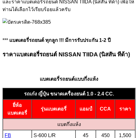
และราคาแบตเตอรี่รถยนต์ NISSAN TIIDA (นิสสัน ทีด้า) เพื่อให้
ท่านได้เลือกไว้เรียบร้อยแล้วครับ
***
แบตเตอรี่รถยนต์ ทุกลูก !!! มีการรับประกัน 1-2 ปี
ราคาแบตเตอรี่รถยนต์ NISSAN TIIDA (นิสสัน ทีด้า)
แบตเตอรี่รถยนต์แบบกึ่งแห้ง
รถเก๋ง ญี่ปุ๋น ขนาดเครื่องยนต์ 1.0 - 2.4 CC.
ยี่ห้อ
รุ่นแบตเตอรี่
แอมป์
CCA
ราคา
แบตเตอรี่
แบตกึ่งแห้ง
FB
S-600 L/R
45
450
1,500