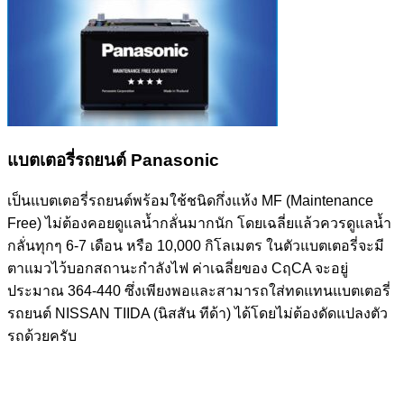
แบตเตอรี่รถยนต์ Panasonic
เป็นแบตเตอรี่รถยนต์พร้อมใช้ชนิดกึ่งแห้ง MF (Maintenance
Free) ไม่ต้องคอยดูแลน้ำกลั่นมากนัก โดยเฉลี่ยแล้วควรดูแลน้ำ
กลั่นทุกๆ 6-7 เดือน หรือ 10,000 กิโลเมตร ในตัวแบตเตอรี่จะมี
ตาแมวไว้บอกสถานะกำลังไฟ ค่าเฉลี่ยของ CฤCA จะอยู่
ประมาณ 364-440 ซึ่งเพียงพอและสามารถใส่ทดแทนแบตเตอรี่
รถยนต์ NISSAN TIIDA (นิสสัน ทีด้า) ได้โดยไม่ต้องดัดแปลงตัว
รถด้วยครับ