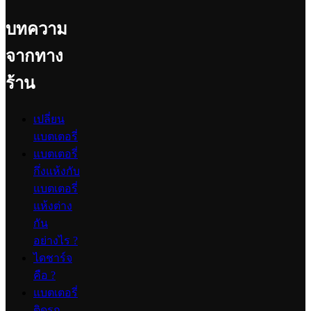
บทความ
จากทาง
ร้าน
เปลี่ยน
แบตเตอรี่
แบตเตอรี่
กึ่งแห้งกับ
แบตเตอรี่
แห้งต่าง
กัน
อย่างไร ?
ไดชาร์จ
คือ ?
แบตเตอรี่
ติดรถ