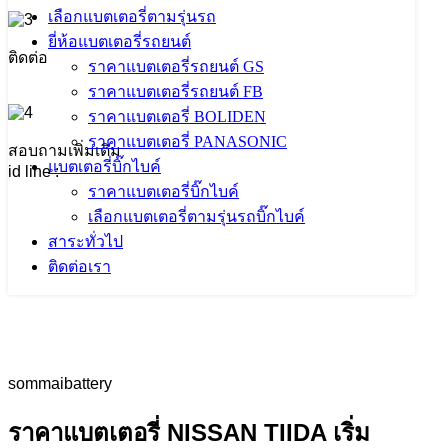
เลือกแบตเตอรี่ตามรุ่นรถ
ยี่ห้อแบตเตอรี่รถยนต์
ติดต่อ
ราคาแบตเตอรี่รถยนต์ GS
061-707-5884
,
062-083-5445
ราคาแบตเตอรี่รถยนต์ FB
ราคาแบตเตอรี่ BOLIDEN
ราคาแบตเตอรี่ PANASONIC
สอบถามเพิ่มเติม
แบตเตอรี่บิ๊กไบค์
id line :
@gmi9790i
ราคาแบตเตอรี่บิ๊กไบค์
เลือกแบตเตอรี่ตามรุ่นรถบิ๊กไบค์
สาระทั่วไป
ติดต่อเรา
sommaibattery
ราคาแบตเตอรี่ NISSAN TIIDA เริ่ม