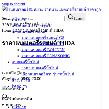
Skip to content
Search for:
Search
หน้าแรก
ราคาแบตเตอรี่รถยนต์ TIIDA
เลือกแบตเตอรี่ตามรุ่นรถ
Home
»
ราคาแบตเตอรี่รถยนต์ TIIDA
ยี่ห้อแบตเตอรี่รถยนต์
ราคาแบตเตอรี่รถยนต์ GS
ราคาแบตเตอรี่รถยนต์ TIIDA
ราคาแบตเตอรี่รถยนต์ FB
ราคาแบตเตอรี่ BOLIDEN
ราคาแบตเตอรี่ PANASONIC
แบตเตอรี่บิ๊กไบค์
ราคาแบตเตอรี่บิ๊กไบค์
เวลาเปิด-ปิด
เลือกแบตเตอรี่ตามรุ่นรถบิ๊กไบค์
เปิดทำการ 08:00-20:00
สาระทั่วไป
ติดต่อเรา
ยินดีรับบัตรเครดิต
ทุกธนาคาร
หน้าแรก