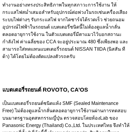
ทำงานอย่างทรงประสิทธิภาพในทุกสภาวะการใช้งาน ให้
กระแสไฟสม่ำเสมอสำหรับอุปกรณ์ต่อพ่วงในรถเช่นเครื่องเสียง
ระบบไฟต่างๆ รับกระแสไฟ จากไดชาร์จได้รวดเร็ว ช่วยถนอม
อุปกรณ์ไฟฟ้าในรถยนต์ แบตเตอรี่ชนิดนี้ไม่ต้องดูแลน้ำกลั่น
ตลอดอายุการใช้งาน ในตัวแบตเตอรี่มีตาแมวไว้บอกสถานะ
กำลังไฟ ค่าเฉลี่ยของ CCA จะอยู่ประมาณ 480 ซึ่งเพียงพอ และ
สามารถใส่ทดแทนแบตเตอรี่รถยนต์ NISSAN TIIDA (นิสสัน ที
ด้า) ได้โดยไม่ต้องดัดแปลงตัวรถครับ
แบตเตอรี่รถยนต์ ROVOTO, CA’OS
เป็นแบตเตอรี่รถยนต์ชนิดแห้ง SMF (Sealed Maintenance
Free) ไม่ต้องดูแลน้ำกลั่นตลอดอายุการใช้งานผ่านการทดสอบ
บนมาตรฐานอุตสหกรรมญี่ปุ่น ตรวจสอบโดยห้องLab ของ
Panasonic Energy (Thailand) Co.,Ltd. ในประเทศไทย จึงทำให้