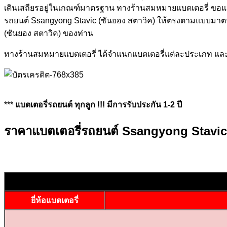
เดินเสถียรอยู่ในเกณฑ์มาตรฐาน ทางร้านสมหมายแบตเตอรี่ ขอแนะน
รถยนต์ Ssangyong Stavic (ซันยอง สตาวิค) ให้ตรงตามแบบมาตร
(ซันยอง สตาวิค) ของท่าน
ทางร้านสมหมายแบตเตอรี่ ได้จำแนกแบตเตอรี่แต่ละประเภท และราค
***
แบตเตอรี่รถยนต์ ทุกลูก !!! มีการรับประกัน 1-2 ปี
ราคาแบตเตอรี่รถยนต์ Ssangyong Stavic 
ยี่ห้อแบตเตอรี่