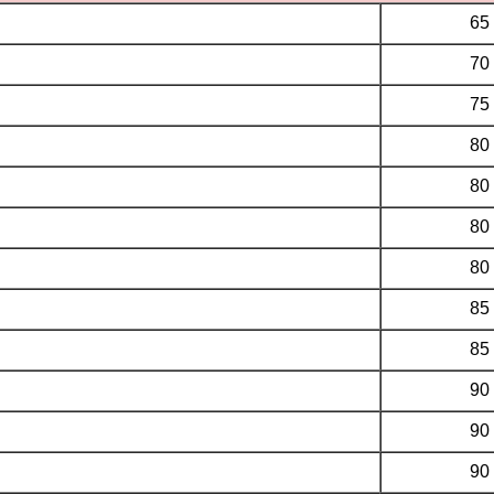
65
70
75
80
80
80
80
85
85
90
90
90