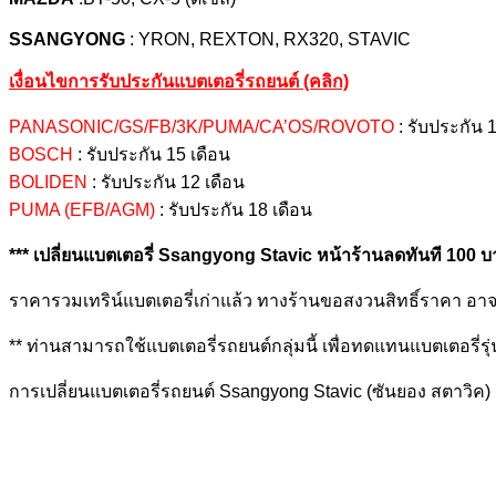
SSANGYONG
: YRON, REXTON, RX320, STAVIC
เงื่อนไขการรับประกันแบตเตอรี่รถยนต์ (คลิก)
PANASONIC/GS/FB/3K/PUMA/CA’OS/ROVOTO
: รับประกัน 
BOSCH
: รับประกัน 15 เดือน
BOLIDEN
: รับประกัน 12 เดือน
PUMA (EFB/AGM)
: รับประกัน 18 เดือน
*** เปลี่ยนแบตเตอรี่ Ssangyong Stavic หน้าร้านลดทันที 100 
ราคารวมเทริน์แบตเตอรี่เก่าแล้ว ทางร้านขอสงวนสิทธิ์ราคา อาจมี
** ท่านสามารถใช้แบตเตอรี่รถยนต์กลุ่มนี้ เพื่อทดแทนแบตเตอรี่รุ่นต
การเปลี่ยนแบตเตอรี่รถยนต์ Ssangyong Stavic (ซันยอง สตาวิค