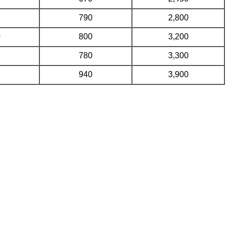
790
2,800
0
800
3,200
780
3,300
940
3,900