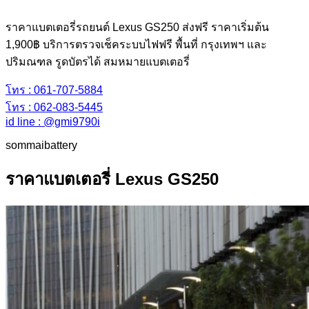
ราคาแบตเตอรี่รถยนต์ Lexus GS250 ส่งฟรี ราคาเริ่มต้น
1,900฿ บริการตรวจเช็คระบบไฟฟรี พื้นที่ กรุงเทพฯ และ
ปริมณฑล รูดบัตรได้ สมหมายแบตเตอรี่
โทร : 061-707-5884
โทร : 062-083-5445
id line : @gmi9790i
sommaibattery
ราคาแบตเตอรี่ Lexus GS250