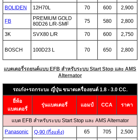
BOLIDEN
12H70L
70
600
2,900
PREMIUM GOLD
FB
75
580
2,800
80D26 L/R-SMF
3K
SVX80 L/R
70
600
2,750
BOSCH
100D23 L
70
650
2,800
แบตเตอรี่รถยนต์แบบ EFB สำหรับระบบ Start Stop และ AMS
Alternator
รถเก๋ง+รถกระบะ ญี่ปุ่น ขนาดเครื่องยนต์ 1.8 - 3.0 CC.
ยี่ห้อ
รุ่นแบตเตอรี่
แอมป์
CCA
ราคา
แบตเตอรี่
แบต EFB สำหรับระบบ Start Stop และ AMS Alternator
Panasonic
65
705
2,500
Q-90 (กึ่งแห้ง)