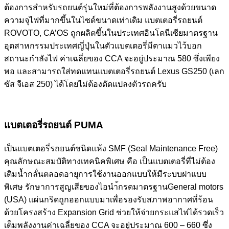
ต้องการสำหรับรถยนต์รุ่นใหม่ที่ต้องการพลังงานสูงด้วยขนาด
ความจุไฟที่มากขึ้นในไซด์ขนาดเท่าเดิม แบตเตอรี่รถยนต์
ROVOTO, CA’OS ถูกผลิตขึ้นในประเทศอินโดนีเซียมาตรฐาน
อุตสาหกรรมประเทศญี่ปุ่นในตัวแบตเตอรี่มีตาแมวไว้บอก
สถานะกำลังไฟ ค่าเฉลี่ยของ CCA จะอยู่ประมาณ 580 ซึ่งเพียง
พอ และสามารถใส่ทดแทนแบตเตอรี่รถยนต์ Lexus GS250 (เลก
ซัส จีเอส 250) ได้โดยไม่ต้องดัดแปลงตัวรถครับ
แบตเตอรี่รถยนต์ PUMA
เป็นแบตเตอรี่รถยนต์ชนิดแห้ง SMF (Seal Maintenance Free)
คุณลักษณะสมบัติทางเทคนิคพิเศษ คือ เป็นแบตเตอรี่ที่ไม่ต้อง
เติมน้ำกลั่นตลอดอายุการใช้งานออกแบบให้มีระบบฝาแบบ
พิเศษ รักษาการสูญเสียของไอนำ้กรดมาตรฐานGeneral motors
(USA) แผ่นกริดถูกออกแบบมาเพื่อรองรับสภาพอากาศที่ร้อน
ด้วยโครงสร้าง Expansion Grid ช่วยให้จ่ายกระแสไฟได้รวดเร็ว
เต็มพลังงานค่าเฉลี่ยของ CCA จะอยู่ประมาณ 600 – 660 ซึ่ง