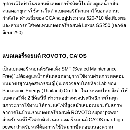
อุปกรณ์ไฟฟ้าในรถยนต์ แบตเตอรี่ชนิดนี้ไม่ต้องดูแลน้ำกลั่น
ตลอดอายุการใช้งาน ในตัวแบตเตอรี่มีตาแมวไว้บอกสถานะ
กำลังไฟ ค่าเฉลี่ยของ CCA จะอยู่ประมาณ 620-710 ซึ่งเพียงพอ
และสามารถใส่ทดแทนแบตเตอรี่รถยนต์ Lexus GS250 (เลกซัส
จีเอส 250)
แบตเตอรี่รถยนต์ ROVOTO, CA’OS
เป็นแบตเตอรี่รถยนต์ชนิดแห้ง SMF (Sealed Maintenance
Free) ไม่ต้องดูแลน้ำกลั่นตลอดอายุการใช้งานผ่านการทดสอบ
บนมาตรฐานอุตสหกรรมญี่ปุ่น ตรวจสอบโดยห้องLab ของ
Panasonic Energy (Thailand) Co.,Ltd. ในประเทศไทย จึงทำให้
แบตเตอรี่ทั้ง 2 ยี่ห้อนี้นี้ ทำงานอย่างทรงประสิทธิภาพในทุก
สภาวะการใช้งาน ให้กระแสไฟที่สูงสม่ำเสมอเหมาะกับสภาพ
อากาศในบ้านเราแบตเตอรี่รถยนต์ ROVOTO super power
สำหรับรถที่ใช้ไฟปกติ ส่วนแบตเตอรี่รถยนต์ CA’OS max high
power สำหรับรถที่ต้องการใช้ไฟมากขึ้นตอบสนองความ