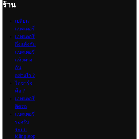
ร้าน
เปลี่ยน
แบตเตอรี่
แบตเตอรี่
กึ่งแห้งกับ
แบตเตอรี่
แห้งต่าง
กัน
อย่างไร ?
ไดชาร์จ
คือ ?
แบตเตอรี่
ติดรถ
แบตเตอรี่
รองรับ
ระบบ
idling stop