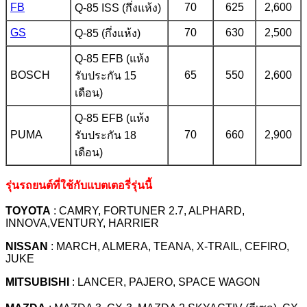
FB
70
625
2,600
Q-85 ISS (กึ่งแห้ง)
GS
70
630
2,500
Q-85 (กึ่งแห้ง)
Q-85 EFB (แห้ง
BOSCH
65
550
2,600
รับประกัน 15
เดือน)
Q-85 EFB (แห้ง
PUMA
70
660
2,900
รับประกัน 18
เดือน)
รุ่นรถยนต์ที่ใช้กับแบตเตอรี่รุ่นนี้
TOYOTA
: CAMRY, FORTUNER 2.7, ALPHARD,
INNOVA,VENTURY, HARRIER
NISSAN
: MARCH, ALMERA, TEANA, X-TRAIL, CEFIRO,
JUKE
MITSUBISHI
: LANCER, PAJERO, SPACE WAGON