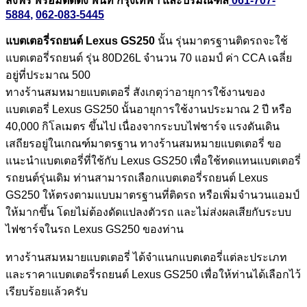
ส่งฟรี พร้อมติดตั้ง พื้นที่ กรุงเทพฯ และปริมณฑล
061-707-
5884
,
062-083-5445
แบตเตอรี่รถยนต์ Lexus GS250
นั้น รุ่นมาตรฐานติดรถจะใช้
แบตเตอรี่รถยนต์ รุ่น 80D26L จำนวน 70 แอมป์ ค่า CCA เฉลี่ย
อยู่ที่ประมาณ 500
ทางร้านสมหมายแบตเตอรี่ สังเกตุว่าอายุการใช้งานของ
แบตเตอรี่ Lexus GS250 นั้นอายุการใช้งานประมาณ 2 ปี หรือ
40,000 กิโลเมตร ขึ้นไป เนื่องจากระบบไฟชาร์จ แรงดันเดิน
เสถียรอยู่ในเกณฑ์มาตรฐาน ทางร้านสมหมายแบตเตอรี่ ขอ
แนะนำแบตเตอรี่ที่ใช้กับ Lexus GS250 เพื่อใช้ทดแทนแบตเตอรี่
รถยนต์รุ่นเดิม ท่านสามารถเลือกแบตเตอรี่รถยนต์ Lexus
GS250 ให้ตรงตามแบบมาตรฐานที่ติดรถ หรือเพิ่มจำนวนแอมป์
ให้มากขึ้น โดยไม่ต้องดัดแปลงตัวรถ และไม่ส่งผลเสียกับระบบ
ไฟชาร์จในรถ Lexus GS250 ของท่าน
ทางร้านสมหมายแบตเตอรี่ ได้จำแนกแบตเตอรี่แต่ละประเภท
และราคาแบตเตอรี่รถยนต์ Lexus GS250 เพื่อให้ท่านได้เลือกไว้
เรียบร้อยแล้วครับ