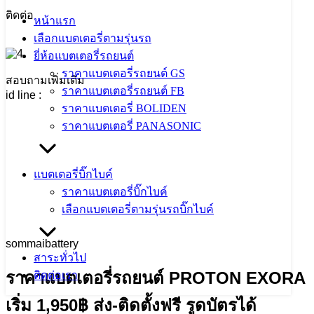
ติดต่อ
หน้าแรก
061-707-5884
,
062-083-5445
เลือกแบตเตอรี่ตามรุ่นรถ
ยี่ห้อแบตเตอรี่รถยนต์
ราคาแบตเตอรี่รถยนต์ GS
สอบถามเพิ่มเติม
ราคาแบตเตอรี่รถยนต์ FB
id line :
@gmi9790i
ราคาแบตเตอรี่ BOLIDEN
ราคาแบตเตอรี่ PANASONIC
แบตเตอรี่บิ๊กไบค์
ราคาแบตเตอรี่บิ๊กไบค์
เลือกแบตเตอรี่ตามรุ่นรถบิ๊กไบค์
sommaibattery
สาระทั่วไป
ราคาแบตเตอรี่รถยนต์ PROTON EXORA
ติดต่อเรา
เริ่ม 1,950฿ ส่ง-ติดตั้งฟรี รูดบัตรได้