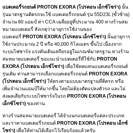
แบตเตอรี่รถยนต์ PROTON EXORA (โปรตอน เอ็กซ์โซร่า)
นั้น
รุ่นมาตรฐานติดรถจะใช้ แบตเตอรี่รถยนต์ รุ่น 55D23L (ขั้วซ้าย)
จำนวน 60 แอมป์ ค่า CCA เฉลี่ยอยู่ที่ประมาณ 400 ทางร้านสม
หมายแบตเตอรี่ สังเกตุว่าอายุการใช้งานของ
แบตเตอรี่
PROTON EXORA (โปรตอน เอ็กซ์โซร่า)
นั้นอายุการ
ใช้งานประมาณ 2 ปี หรือ 40,000 กิโลเมตร ขึ้นไป เนื่องจาก
ระบบไฟชาร์จ แรงดันเดินเสถียรอยู่ในเกณฑ์มาตรฐาน ทางร้าน
สมหมายแบตเตอรี่ ขอแนะนำแบตเตอรี่ที่ใช้กับ
PROTON
EXORA (โปรตอน เอ็กซ์โซร่า)
เพื่อใช้ทดแทนแบตเตอรี่รถยนต์
รุ่นเดิม ท่านสามารถเลือกแบตเตอรี่รถยนต์
PROTON EXORA
(โปรตอน เอ็กซ์โซร่า)
ให้ตรงตามแบบมาตรฐานที่ติดรถ หรือ
เพิ่มจำนวนแอมป์ให้มากขึ้น โดยไม่ต้องดัดแปลงตัวรถ และไม่
ส่งผลเสียกับระบบไฟชาร์จในรถ
PROTON EXORA (โปรตอน
เอ็กซ์โซร่า)
ของท่าน
ทางร้านสมหมายแบตเตอรี่ ได้จำแนกแบตเตอรี่แต่ละประเภท
และราคาแบตเตอรี่รถยนต์
PROTON EXORA (โปรตอน เอ็กซ์
โซร่า)
เพื่อให้ท่านได้เลือกไว้เรียบร้อยแล้วครับ