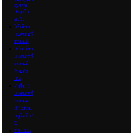
system
(iss) คือ
อะไร
วิธีเลือก
แบตเตอรี่
รถยนต์
วิธีเปลี่ยน
แบตเตอรี่
รถยนต์
ด้วยตัว
เอง
ทำไม !!
แบตเตอรี่
รถยนต์
ถึงไม่ทน
อยู่ไม่ถึง 2
ปี
ค่า CCA