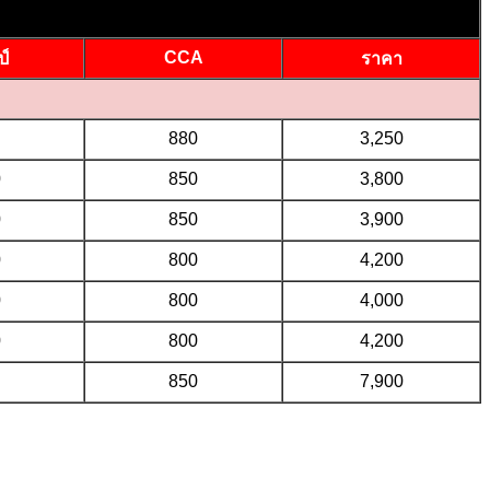
CCA
์
ราคา
880
3,250
0
850
3,800
0
850
3,900
0
800
4,200
0
800
4,000
0
800
4,200
850
7,900