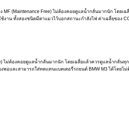
ง MF (Maintenance Free) ไม่ต้องคอยดูแลน้ำกลั่นมากนัก โดยเฉลี่
การใช้งาน ทั้งสองชนิดมีตาแมวไว้บอกสถานะกำลังไฟ ค่าเฉลี่ยขอ
) ไม่ต้องคอยดูแลน้ำกลั่นมากนัก โดยเฉลี่ยแล้วควรดูแลน้ำกลั่นทุ
พียงพอและสามารถใส่ทดแทนแบตเตอรี่รถยนต์ BMW M3 ได้โดยไม่ต