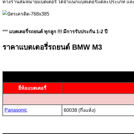
ทางร้านสมหมายแบตเตอรี่ ได้จำแนกแบตเตอรี่แต่ละประเภท และรา
***
แบตเตอรี่รถยนต์ ทุกลูก !!! มีการรับประกัน 1-2 ปี
ราคาแบตเตอรี่รถยนต์ BMW M3
ยี่ห้อแบตเตอรี่
Panasonic
60038 (กึ่งแห้ง)