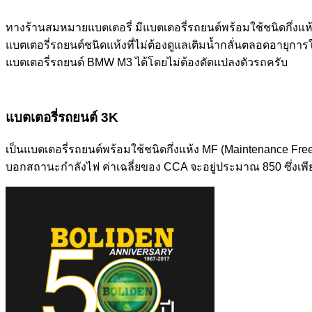
ทางร้านสมหมายแบตเตอรี่ มีแบตเตอรี่รถยนต์พร้อมใช้ชนิดกึ่งแห้
แบตเตอรี่รถยนต์ชนิดแห้งที่ไม่ต้องดูแลเติมน้ำกลั่นตลอดอายุ
แบตเตอรี่รถยนต์ BMW M3 ได้โดยไม่ต้องดัดแปลงตัวรถครับ
แบตเตอรี่รถยนต์ 3K
เป็นแบตเตอรี่รถยนต์พร้อมใช้ชนิดกึ่งแห้ง MF (Maintenance Free
บอกสถานะกำลังไฟ ค่าเฉลี่ยของ CCA จะอยู่ประมาณ 850 ซึ่งเ