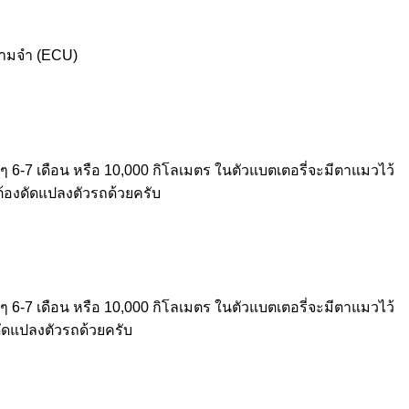
วามจำ (ECU)
กๆ 6-7 เดือน หรือ 10,000 กิโลเมตร ในตัวแบตเตอรี่จะมีตาแมวไว้
้องดัดแปลงตัวรถด้วยครับ
กๆ 6-7 เดือน หรือ 10,000 กิโลเมตร ในตัวแบตเตอรี่จะมีตาแมวไว้
ัดแปลงตัวรถด้วยครับ