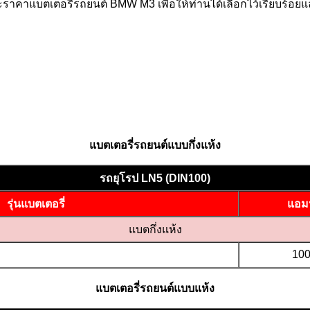
คาแบตเตอรี่รถยนต์ BMW M3 เพื่อให้ท่านได้เลือกไว้เรียบร้อยแ
แบตเตอรี่รถยนต์แบบกึ่งแห้ง
รถยุโรป LN5 (DIN100)
รุ่นแบตเตอรี่
แอมป
แบตกึ่งแห้ง
10
แบตเตอรี่รถยนต์แบบแห้ง