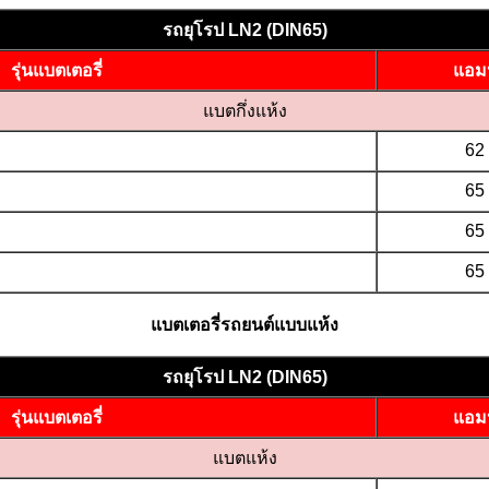
รถยุโรป LN2 (DIN65)
รุ่นแบตเตอรี่
แอมป
แบตกึ่งแห้ง
62
65
65
65
แบตเตอรี่รถยนต์แบบแห้ง
รถยุโรป LN2 (DIN65)
รุ่นแบตเตอรี่
แอมป
แบตแห้ง