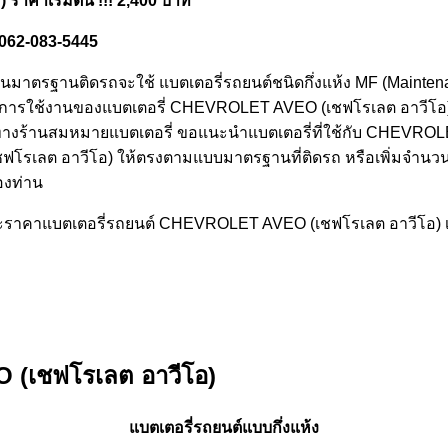
าคาเริ่มต้น !!! 2,400 บาท
, 062-083-5445
รุ่นมาตรฐานติดรถจะใช้ แบตเตอรี่รถยนต์ชนิดกึ่งแห้ง MF (Mainten
อายุการใช้งานของแบตเตอรี่ CHEVROLET AVEO (เชฟโรเลต อาวีโอ) 
ทางร้านสมหมายแบตเตอรี่ ขอแนะนำแบตเตอรี่ที่ใช้กับ CHEVROLET
รเลต อาวีโอ) ให้ตรงตามแบบมาตรฐานที่ติดรถ หรือเพิ่มจำนวนแอ
งท่าน
าคาแบตเตอรี่รถยนต์ CHEVROLET AVEO (เชฟโรเลต อาวีโอ) เพื่อใ
 (เชฟโรเลต อาวีโอ)
แบตเตอรี่รถยนต์แบบกึ่งแห้ง