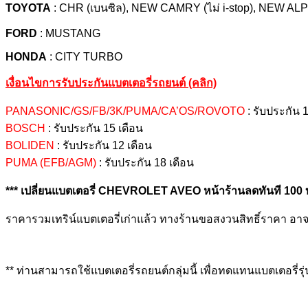
TOYOTA
: CHR (เบนซิล), NEW CAMRY (ไม่ i-stop), NEW 
FORD
: MUSTANG
HONDA
: CITY TURBO
เงื่อนไขการรับประกันแบตเตอรี่รถยนต์ (คลิก)
PANASONIC/GS/FB/3K/PUMA/CA’OS/ROVOTO
: รับประกัน 
BOSCH
: รับประกัน 15 เดือน
BOLIDEN
: รับประกัน 12 เดือน
PUMA (EFB/AGM)
: รับประกัน 18 เดือน
*** เปลี่ยนแบตเตอรี่ CHEVROLET AVEO หน้าร้านลดทันที 100
ราคารวมเทริน์แบตเตอรี่เก่าแล้ว ทางร้านขอสงวนสิทธิ์ราคา อาจมี
** ท่านสามารถใช้แบตเตอรี่รถยนต์กลุ่มนี้ เพื่อทดแทนแบตเตอรี่รุ่นต