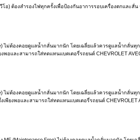
โอ) ต้องสำรองไฟทุกครั้งเพื่อป้องกันอาการรอบเครื่องตกและสั
) ไม่ต้องคอยดูแลน้ำกลั่นมากนัก โดยเฉลี่ยแล้วควรดูแลน้ำกลั่นทุ
เพียงพอและสามารถใส่ทดแทนแบตเตอรี่รถยนต์ CHEVROLET AVEO (
) ไม่ต้องคอยดูแลน้ำกลั่นมากนัก โดยเฉลี่ยแล้วควรดูแลน้ำกลั่นทุ
 ซึ่งเพียงพอและสามารถใส่ทดแทนแบตเตอรี่รถยนต์ CHEVROLET 
ง MF (Maintenance Free) ไม่ต้องคอยดูแลน้ำกลั่นมากนัก โดยเฉลี่