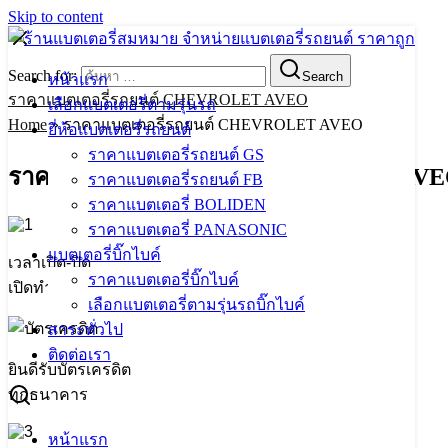
Skip to content
Search for:
Search
หน้าแรก
ราคาแบตเตอรี่รถยนต์ CHEVROLET AVEO
เลือกแบตเตอรี่ตามรุ่นรถ
Home
»
ราคาแบตเตอรี่รถยนต์ CHEVROLET AVEO
ยี่ห้อแบตเตอรี่รถยนต์
ราคาแบตเตอรี่รถยนต์ GS
ราคาแบตเตอรี่รถยนต์ CHEVROLET AV
ราคาแบตเตอรี่รถยนต์ FB
ราคาแบตเตอรี่ BOLIDEN
ราคาแบตเตอรี่ PANASONIC
แบตเตอรี่บิ๊กไบค์
เวลาเปิด-ปิด
ราคาแบตเตอรี่บิ๊กไบค์
เปิดทำการ 08:00-20:00
เลือกแบตเตอรี่ตามรุ่นรถบิ๊กไบค์
สาระทั่วไป
ติดต่อเรา
ยินดีรับบัตรเครดิต
ทุกธนาคาร
หน้าแรก