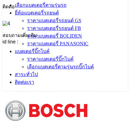
เลือกแบตเตอรี่ตามรุ่นรถ
ติดต่อ
ยี่ห้อแบตเตอรี่รถยนต์
061-707-5884
,
062-083-5445
ราคาแบตเตอรี่รถยนต์ GS
ราคาแบตเตอรี่รถยนต์ FB
สอบถามเพิ่มเติม
ราคาแบตเตอรี่ BOLIDEN
id line :
@gmi9790i
ราคาแบตเตอรี่ PANASONIC
แบตเตอรี่บิ๊กไบค์
ราคาแบตเตอรี่บิ๊กไบค์
เลือกแบตเตอรี่ตามรุ่นรถบิ๊กไบค์
สาระทั่วไป
ติดต่อเรา