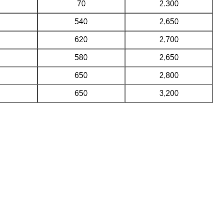
70
2,300
540
2,650
620
2,700
580
2,650
650
2,800
650
3,200