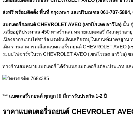
เปลี่ยนแบตเตอรี่รถยนต์ CHEVROLET AVEO (เชฟโรเลต อาวีโอ) ร
ส่งฟรี พร้อมติดตั้ง พื้นที่ กรุงเทพฯ และปริมณฑล 061-707-5884
แบตเตอรี่รถยนต์ CHEVROLET AVEO (เชฟโรเลต อาวีโอ)
นั้น 
เฉลี่ยอยู่ที่ประมาณ 450 ทางร้านสมหมายแบตเตอรี่ สังเกตุว่า
เนื่องจากระบบไฟชาร์จ แรงดันเดินเสถียรอยู่ในเกณฑ์มาตรฐาน 
เดิม ท่านสามารถเลือกแบตเตอรี่รถยนต์ CHEVROLET AVEO (เชฟโ
ระบบไฟชาร์จในรถ CHEVROLET AVEO (เชฟโรเลต อาวีโอ) ขอ
ทางร้านสมหมายแบตเตอรี่ ได้จำแนกแบตเตอรี่แต่ละประเภท และร
***
แบตเตอรี่รถยนต์ ทุกลูก !!! มีการรับประกัน 1-2 ปี
ราคาแบตเตอรี่รถยนต์ CHEVROLET AVEO