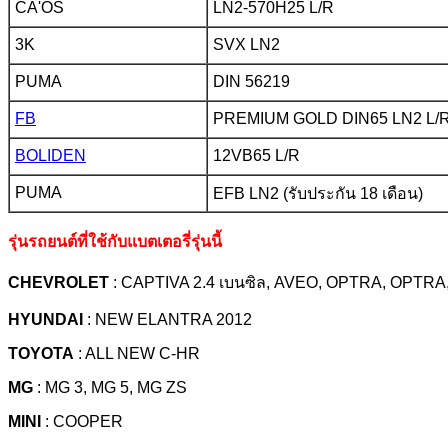
CA'OS
LN2-570H25 L/R
3K
SVX LN2
PUMA
DIN 56219
FB
PREMIUM GOLD DIN65 LN2 L/
BOLIDEN
12VB65 L/R
PUMA
EFB LN2 (รับประกัน 18 เดือน)
รุ่นรถยนต์ที่ใช้กับแบตเตอรี่รุ่นนี้
CHEVROLET
: CAPTIVA 2.4 เบนซิล, AVEO, OPTRA, OPTRA
HYUNDAI
: NEW ELANTRA 2012
TOYOTA
: ALL NEW C-HR
MG
: MG 3, MG 5, MG ZS
MINI
: COOPER